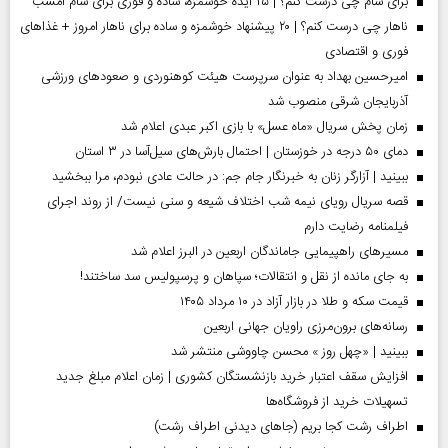
برای شام چی درست کنم؟ | ۲۵ ایده خوشمزه، ساده و فوری برای شام امشب
ناهار چی درست کنم؟ | ۲۰ پیشنهاد خوشمزه و ساده برای ناهار امروز + غذاهای
فوری و اقتصادی
امیرحسین بهداد به عنوان سرپرست هیئت کوهنوردی و صعودهای ورزشی
آذربایجان شرقی منصوب شد
زمان پخش سریال «ماه عسل» با بازی اکبر عبدی اعلام شد
دمای ۵۰ درجه در خوزستان | احتمال بارش‌های سیل‌آسا در ۳ استان
ببینید | آزارگر زنان به خبرنگار جام جم: در حالت عادی نبودم، مرا ببخشید
قصه سریال رویای نیمه شب اختلاف شیعه و سنی نیست/ از روند اجرای
فیلمنامه رضایت دارم
مسیر‌های راهپیمایی جاماندگان اربعین در البرز اعلام شد
به جای مانده از نقل و انتقالات؛ سپاهان و پرسپولیس سد ساختند!
قیمت سکه و طلا در بازار آزاد در ۱۰ مرداد ۱۴۰۵
رسانه‌های برون‌مرزی راویان جهانی اربعین
ببینید | «چهل روز » محسن چاووشی منتشر شد
افزایش سقف اعتبار خرید بازنشستگان کشوری | زمان اعلام مبلغ جدید
تسهیلات خرید از فروشگاه‌ها
اطراف رشت کجا بریم (جاهای دیدنی اطراف رشت)