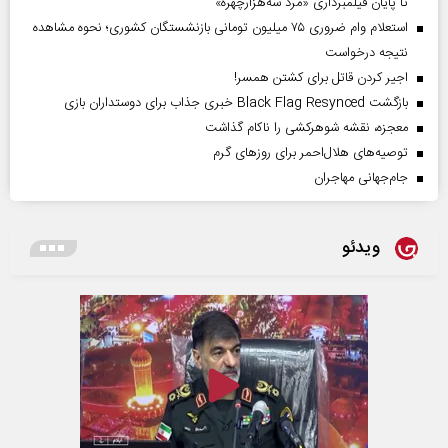
تا پایان فیلمبرداری «مرد سه‌هزارچهره»
استعلام وام ضروری ۷۵ میلیون تومانی بازنشستگان کشوری؛ نحوه مشاهده
نتیجه درخواست
اجیر کردن قاتل برای کشتن همسر!
بازگشت Black Flag Resynced خبری جذاب برای دوستداران بازی
معجزه، نقشه شوهرکشی را ناکام گذاشت
توصیه‌های هلال‌احمر برای روز‌های گرم
جام‌جهانی مهاجران
ویدئو