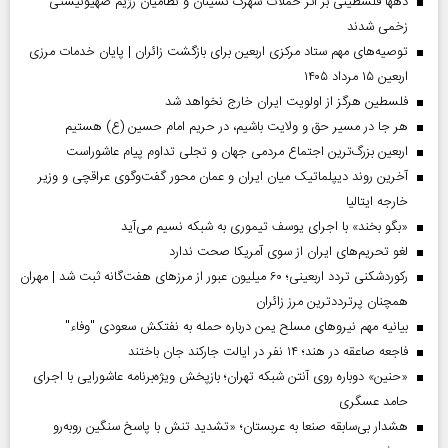
دهها فلسطینی بر اثر حملات شهرک نشینان و نظامیان رژیم صهیونیستی
زخمی شدند
توصیه‌های مهم ستاد مرکزی اربعین برای بازگشت زائران | پایان خدمات مرزی
اربعین ۱۵ مرداد ۱۴۰۵
فلسطین هرگز از اولویت ایران خارج نخواهد شد
هر جا در مسیر حق و ولایت باشیم، در حریم امام حسین (ع) هستیم
اربعین بزرگ‌ترین اجتماع مردمی جهان و تجلی تداوم پیام عاشوراست
آخرین روند دیپلماتیک میان ایران و عمان محور گفت‌وگوی عراقچی و وزیر
خارجه ایتالیا
«بگو بخند» با اجرای یوسف تیموری به شبکه نسیم می‌آید
لغو تحریم‌های ایران از سوی آمریکا صحت ندارد
رکوردشکنی تردد اربعینی؛ ۶۰ میلیون عبور از مرزهای هفت‌گانه ثبت شد | مهران
همچنان پرترددترین مرز زائران
بیانیه مهم نیروهای مسلح یمن درباره حمله به نفتکش سعودی "وفاء"
فاجعه صاعقه در هند؛ ۱۴ نفر در ایالت جارکند جان باختند
«حنین» دوباره روی آنتن شبکه تهران؛ بازپخش ویژه‌برنامه عاشورایی با اجرای
حامد عسگری
هشدار بی‌سابقه صنعا به عربستان؛ «تشدید تنش با پاسخ سنگین روبه‌رو