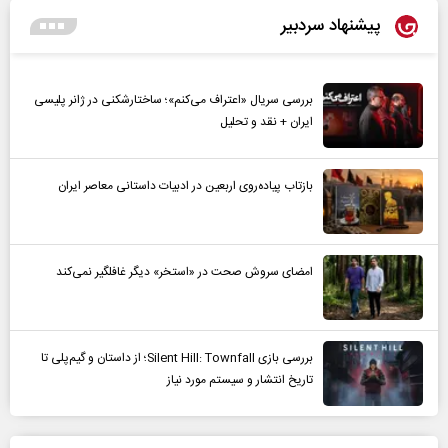
پیشنهاد سردبیر
بررسی سریال «اعتراف می‌کنم»؛ ساختارشکنی در ژانر پلیسی
ایران + نقد و تحلیل
بازتاب پیاده‌روی اربعین در ادبیات داستانی معاصر ایران
امضای سروش صحت در «استخر» دیگر غافلگیر نمی‌کند
بررسی بازی Silent Hill: Townfall؛ از داستان و گیم‌پلی تا
تاریخ انتشار و سیستم مورد نیاز