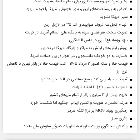
رهبر یمن: صهیونیسم خطری برای تمام جامعه بشریت است
تعرض به زیرساخت‌های ایران، بنای هژمونی آمریکا را فرو می‌ریزد
سپر آمریکا نشوید
انهدام کامل سه فروند هواپیمای اف ۳۵ در الازرق اردن
ضربات سخت هوافضای سپاه به پایگاه علی السالم آمریکا در کویت
باج‌نیوزها؛ باج‌گیری در لباس افشاگری
یورش آرش‌های ارتش به مراکز و پایگاه‌ آمریکا در بحرین
خسارت به دو خوابگاه دانشجویی در اهواز در پی حملات آمریکا
قیمت طلا و سکه امروز ۱۱ مرداد ۱۴۰۵ | افت قیمت طلا در بازار تهران با کاهش
نرخ ارز
آمریکا ماجراجویی کند پاسخ مقتضی دریافت خواهد کرد
عشق به حسین (ع) تا لحظه شهادت
خروج بیش از ۳ میلیون زائر از تمام مرز‌های کشور
عارف: دشمن با هویت و تمدن ایرانی جنگید اما شکست خورد
رهگیری پهپاد MQ9 بر فراز تنگه هرمز
‌زائران سبز
واکنش سخنگوی وزارت خارجه به اظهارات دبیرکل سازمان ملل متحد