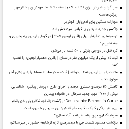
احیای قبور
چرا گرد و غبار در ایران تشدید شد؟ | حقابه تالاب‌ها مهم‌ترین راهکار مهار
ریزگردهاست
مجازات سنگین برای آدم‌ربایان گوش‌بر
واکسن جدید سرطان پانکراس امیدبخش شد
توصیه‌های تغذیه‌ای برای زائران اربعین ۱۴۰۵ | در گرمای اربعین چه بخوریم و
چه نخوریم؟
گره قتل در دی‌جی پارتی با ۵۰ قسم باز می‌شود
ثبت‌نام بیش از یک میلیون نفر در سماح | زائران «همیار اربعین» را نصب
کنند
متقاضیان ارز اربعین ۱۴۰۵ بخوانند | ثبت‌نام در سامانه سماح را به روز‌های آخر
موکول نکنید
کاهش ۲۵ درصدی بستری مجدد با اجرای طرح «پرستار پیگیر» | شناسایی
بیش از ۳۰۰۰ مورد جدید سرطان در خانواده بیماران
Castlevania: Belmont’s Curse؛ بازگشت باشکوه شکارچیان خون‌آشام
روی هر لینکی کلیک نکنید، دام کلاهبرداران سایبری همین‌جاست
سرمایه‌گذاری برای رفاه؛ هزینه یا آینده‌سازی؟
بازگشت مسعود شصت‌چی با دردسر‌های تازه؛ از شایعه حضور در میز مذاکره