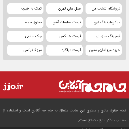
فروشگاه انتخاب من
هتل های تهران
کمک به خیریه
میکروبلیدینگ ابرو
قیمت ضایعات آهن
مفتول سیاه
کوچینگ سازمانی
قیمت هبلکس
جک سقفی
خرید میز اداری مدرن
قیمت میلگرد
میز کنفرانس
تمام حقوق مادی و معنوی این سایت متعلق به جام جم آنلاین است و استفاده از
مطالب با ذکر منبع بلامانع است.