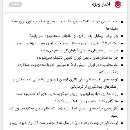
اخبار ویژه
صبحانه چی درست کنم؟ معرفی ۳۰ صبحانه سریع، سالم و مقوی برای همه
سلیقه‌ها
چرا برخی بیماران بعد از کرونا و آنفلوآنزا ماه‌ها بهبود نمی‌یابند؟
ثبت‌نام ۲.۵ میلیون زائر در سماح | عبور ۱.۷ میلیون نفر از مرز‌های اربعین
چرا بعد از سفرهای طولانی گوارش‌تان به هم می‌ریزد؟
چرا ساختمان‌های ناایمن تهران تعیین تکلیف نمی‌شوند؟
آمار معلولیت در ایران | بیش از ۱۰.۵ میلیون نفر با محدودیت عملکردی
زندگی می‌کنند
توصیه‌های طب سنتی برای زائران اربعین | بهترین نوشیدنی ضد عطش و
راهکارهای پیشگیری از گرمازدگی
راز ماندگاری «رادیو اربعین» از زبان دو گوینده؛ رسانه‌ای که حسینیه است
ستارگانی که در جام جهانی ۲۰۲۶ بازی نکردند
آغاز رسمی برنامه‌های اربعین ۱۴۰۵ در مرز‌ها | ثبت‌نام سماح به ۱.۷ میلیون نفر
رسید
قیمت قبر در بهشت زهرا (س) در سال ۱۴۰۵ چقدر است؟ | نرخ خرید، رزرو و