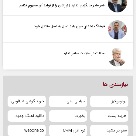
شیر مادر جایگزین ندارد | نوزادان را از فواید آن محروم نکنیم
فرهنگ اهدای خون باید نسل به نسل منتقل شود
عدالت در سلامت میانبر ندارد
نیازمندی ها
یوتوبروکرز
جراحی بینی
خرید گوشی شیائومی
هزینه پست
بخورات
دانلود آهنگ جدید
سئو در مشهد
نرم افزار CRM
webone.co