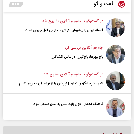
گفت و گو
در گفت‌و‌گو با جام‌جم آنلاین تشریح شد
فاصله ایران با پیشرو‌ان هوش مصنوعی قابل جبران است
جام‌جم آنلاین بررسی کرد
باج‌نیوزها؛ باج‌گیری در لباس افشاگری
در گفت‌و‌گو با جام‌جم آنلاین مطرح شد
شیر مادر جایگزین ندارد | نوزادان را از فواید آن محروم نکنیم
فرهنگ اهدای خون باید نسل به نسل منتقل شود