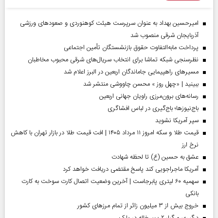
امیرحسین بهداد به عنوان سرپرست هیئت کوهنوردی و صعودهای ورزشی
آذربایجان شرقی منصوب شد
پرداخت مابه‌التفاوت حقوق بازنشستگان تأمین اجتماعی
نظرسنجی شبکه تماشا برای انتخاب سریال‌های شرقی محبوب مخاطبان
مسیر‌های راهپیمایی جاماندگان اربعین در البرز اعلام شد
ببینید | «چهل روز » محسن چاووشی منتشر شد
رسانه‌های برون‌مرزی راویان جهانی اربعین
باج‌نیوزها؛ باج‌گیری در لباس افشاگری
سپر آمریکا نشوید
قیمت طلا و سکه امروز ۱۱ مرداد ۱۴۰۵ | افت قیمت طلا در بازار تهران با کاهش
نرخ ارز
عشق به حسین (ع) تا لحظه شهادت
آمریکا ماجراجویی کند پاسخ مقتضی دریافت خواهد کرد
سهمیه ۶۰ لیتری پابرجاست | آخرین وضعیت اتصال کارت سوخت به کارت
بانکی
خروج بیش از ۳ میلیون زائر از تمام مرز‌های کشور