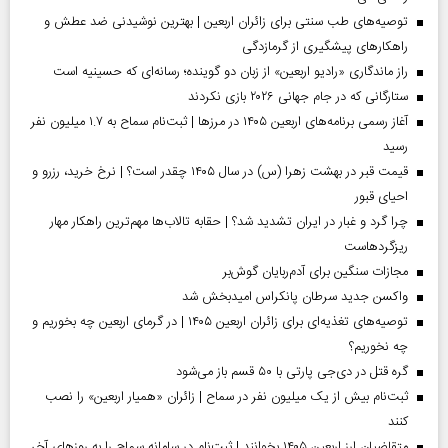
توصیه‌های طب سنتی برای زائران اربعین | بهترین نوشیدنی ضد عطش و
راهکارهای پیشگیری از گرمازدگی
راز ماندگاری «رادیو اربعین» از زبان دو گوینده؛ رسانه‌ای که حسینیه است
ستارگانی که در جام جهانی ۲۰۲۶ بازی نکردند
آغاز رسمی برنامه‌های اربعین ۱۴۰۵ در مرز‌ها | ثبت‌نام سماح به ۱.۷ میلیون نفر
رسید
قیمت قبر در بهشت زهرا (س) در سال ۱۴۰۵ چقدر است؟ | نرخ خرید، رزرو و
احیای قبور
چرا گرد و غبار در ایران تشدید شد؟ | حقابه تالاب‌ها مهم‌ترین راهکار مهار
ریزگردهاست
مجازات سنگین برای آدم‌ربایان گوش‌بر
واکسن جدید سرطان پانکراس امیدبخش شد
توصیه‌های تغذیه‌ای برای زائران اربعین ۱۴۰۵ | در گرمای اربعین چه بخوریم و
چه نخوریم؟
گره قتل در دی‌جی پارتی با ۵۰ قسم باز می‌شود
ثبت‌نام بیش از یک میلیون نفر در سماح | زائران «همیار اربعین» را نصب
کنند
متقاضیان ارز اربعین ۱۴۰۵ بخوانند | ثبت‌نام در سامانه سماح را به روز‌های آخر