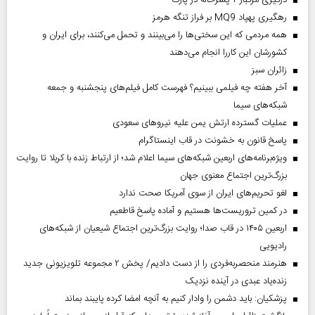
درگیری مرگبار ۲ پسرخاله در پارک
رهگیری پهپاد MQ9 بر فراز تنگه هرمز
همه مردمی که این سختی‌ها را می‌بینند و تحمل می‌کنند، برای ایران و
کشورشان این کاررا انجام می‌دهند
‌زائران سبز
آخر هفته چه فیلمی ببینیم؟ فهرست کامل فیلم‌های پنجشنبه و جمعه
شبکه‌های سیما
عملیات گسترده ارتش یمن علیه نیروهای سعودی
پاسخ قانون به خشونت در قاب اینستاگرام
ویژه‌برنامه‌های اربعین شبکه‌های سیما اعلام شد؛ از ارتباط زنده با کربلا تا روایت
بزرگ‌ترین اجتماع معنوی جهان
لغو تحریم‌های ایران از سوی آمریکا صحت ندارد
در کمین تروریست‌ها هستیم و آماده پاسخ قاطعیم
اربعین ۱۴۰۵ در قاب صدا؛ روایت بزرگ‌ترین اجتماع شیعیان از شبکه‌های
رادیویی
هنرمند منحصر‌به‌فردی را از دست دادیم/ پخش ۲ مجموعه تلویزیونی جدید
زنده‌یاد عبدی در آینده نزدیک
پزشکیان: باید دشمن را وادار کنیم به آنچه امضا کرده پایبند بماند