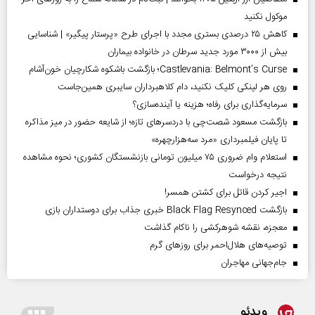
موکول نکنید
کاهش ۲۵ درصدی بستری مجدد با اجرای طرح «پرستار پیگیر» | شناسایی
بیش از ۳۰۰۰ مورد جدید سرطان در خانواده بیماران
Castlevania: Belmont’s Curse؛ بازگشت باشکوه شکارچیان خون‌آشام
روی هر لینکی کلیک نکنید، دام کلاهبرداران سایبری همین‌جاست
سرمایه‌گذاری برای رفاه؛ هزینه یا آینده‌سازی؟
بازگشت مسعود شصت‌چی با دردسر‌های تازه؛ از شایعه حضور در میز مذاکره
تا پایان فیلمبرداری «مرد سه‌هزارچهره»
استعلام وام ضروری ۷۵ میلیون تومانی بازنشستگان کشوری؛ نحوه مشاهده
نتیجه درخواست
اجیر کردن قاتل برای کشتن همسر!
بازگشت Black Flag Resynced خبری جذاب برای دوستداران بازی
معجزه، نقشه شوهرکشی را ناکام گذاشت
توصیه‌های هلال‌احمر برای روز‌های گرم
جام‌جهانی مهاجران
ویدئو