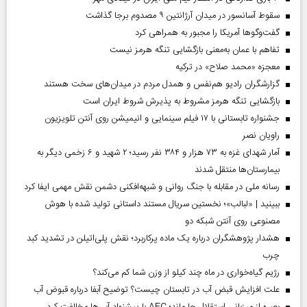
سقوط آسانسور در میدان آرژانتین ۹ مصدوم برجا گذاشت
گفت‌وگوها آمریکا را مجبور به همراهی کرد
تفاهم با عمان به‌معنی بازگشایی تنگه هرمز نیست
معجزه «محمد صلاح» در ترکیه
گزارشگران رادیو هم‌نفس و همدل مردم در میدان‌های سخت هستند
بازگشایی تنگه هرمز مشروط به پذیرش شروط ایران است
جشنواره تابستانی با ۱۷ فیلم سینمایی و انیمیشن روی آنتن تلویزیون
راویان نصر
آمار شهدای غزه به ۷۳ هزار و ۳۸۴ نفر رسید؛ ۲ شهید و ۶ زخمی دیگر به
بیمارستان‌ها منتقل شدند
رسانه ملی در مقابله با جنگ روانی و شبهه‌افکنی دشمن نقش مهمی ایفا کرد
ببینید | «لبالب»؛ نخستین سریال مستند داستانی تولید شده با هوش
مصنوعی روی آنتن شبکه دو
هشدار پژوهشگران درباره یک ماده پرکاربرد؛ نقش پلی‌اتیلن در تشدید کبد
چرب
رژیم گیاه‌خواری در ماه چند کیلو از وزن شما کم می‌کند؟
علت افزایش قبض آب در تابستان چیست؟ توضیح آبفا درباره قبوض آب