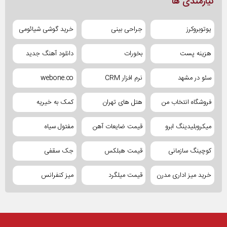
نیازمندی ها
یوتوبروکرز
جراحی بینی
خرید گوشی شیائومی
هزینه پست
بخورات
دانلود آهنگ جدید
سئو در مشهد
نرم افزار CRM
webone.co
فروشگاه انتخاب من
هتل های تهران
کمک به خیریه
میکروبلیدینگ ابرو
قیمت ضایعات آهن
مفتول سیاه
کوچینگ سازمانی
قیمت هبلکس
جک سقفی
خرید میز اداری مدرن
قیمت میلگرد
میز کنفرانس