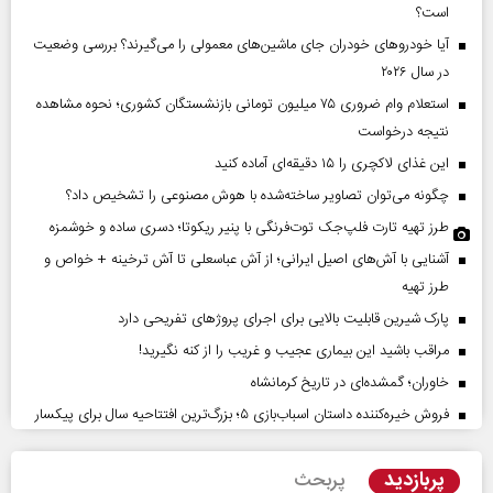
است؟
آیا خودروهای خودران جای ماشین‌های معمولی را می‌گیرند؟ بررسی وضعیت
در سال ۲۰۲۶
استعلام وام ضروری ۷۵ میلیون تومانی بازنشستگان کشوری؛ نحوه مشاهده
نتیجه درخواست
این غذای لاکچری را ۱۵ دقیقه‌ای آماده کنید
چگونه می‌توان تصاویر ساخته‌شده با هوش مصنوعی را تشخیص داد؟
طرز تهیه تارت فلپ‌جک توت‌فرنگی با پنیر ریکوتا؛ دسری ساده و خوشمزه
آشنایی با آش‌های اصیل ایرانی؛ از آش عباسعلی تا آش ترخینه + خواص و
طرز تهیه
پارک شیرین قابلیت‌ بالایی برای اجرای پروژهای تفریحی دارد
مراقب باشید این بیماری عجیب و غریب را از کنه نگیرید!
خاوران؛ گمشده‌ای در تاریخ کرمانشاه
فروش خیره‌کننده داستان اسباب‌بازی ۵؛ بزرگ‌ترین افتتاحیه سال برای پیکسار
پربازدید
پربحث