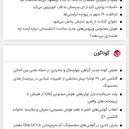
بصره از میزبانی استقلال جا ماند؛ AFC با پیشنهاد آبی‌ها مخالفت کرد
«آسباد»؛ روایتی تازه از دل سیستان به قاب تلویزیون می‌آید
بازداشت ۲۸ متهم در پرونده تراستی‌ها
«بلواي کذاب» از رادیو نمایش پخش می‌شود
هوش مصنوعی ویروس‌های جدید ساخت؛ دانشمندان درباره آینده چه
هشداری می‌دهند؟
گوناگون
معرفی گونه جدید گیاهی چهارمحال و بختیاری در مجله علمی بین المللی
گلکسی اس ۲۷ اولترا؛ پیش‌نمایشی از تغییرات بنیادین در پرچمدار بعدی
سامسونگ
رشد خیره‌کننده بازار توکن‌های هوش مصنوعی (AI)؛ از هیجان تا
زیرساخت‌های واقعی
انقلاب گوشی‌های تاشو‌ با طعم هوش مصنوعی؛ معرفی و مقایسه خانواده
گلکسی Z۸
بحران باتری در گوشی‌های سامسونگ؛ آیا به‌روزرسانی One UI ۸.۵ مقصر