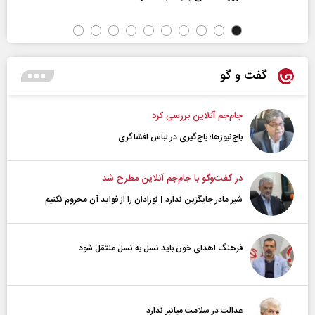
گفت و گو
جام‌جم آنلاین بررسی کرد
باج‌نیوزها؛ باج‌گیری در لباس افشاگری
در گفت‌و‌گو با جام‌جم آنلاین مطرح شد
شیر مادر جایگزین ندارد | نوزادان را از فواید آن محروم نکنیم
فرهنگ اهدای خون باید نسل به نسل منتقل شود
عدالت در سلامت میانبر ندارد