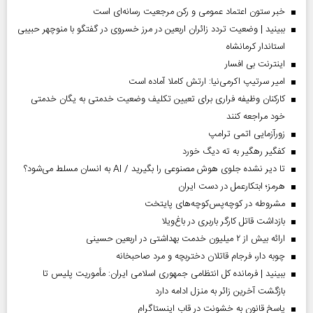
خبر ستون اعتماد عمومی و رکن مرجعیت رسانه‌ای است
ببینید | وضعیت تردد زائران اربعین در مرز خسروی در گفتگو با منوچهر حبیبی
استاندار کرمانشاه
اینترنت بی افسار
امیر سرتیپ اکرمی‌نیا: ارتش کاملا آماده است
کارکنان وظیفه فراری برای تعیین تکلیف وضعیت خدمتی به یگان خدمتی
خود مراجعه کنند
زورآزمایی اتمی ترامپ
کفگیر رهگیر به ته دیگ خورد
تا دیر نشده جلوی هوش مصنوعی را بگیرید / AI به انسان مسلط می‌شود؟
هرمز؛ ابتکارعمل در دست ایران
مشروطه در کوچه‌پس‌کوچه‌های پایتخت
بازداشت قاتل کارگر باربری در باغ‌ویلا
ارائه بیش از ۲ میلیون خدمت بهداشتی در اربعین حسینی
چوبه دار، فرجام قاتلان دختربچه و مرد صاحبخانه
ببینید | فرمانده کل انتظامی جمهوری اسلامی ایران­: مأموریت پلیس تا
بازگشت آخرین زائر به منزل ادامه دارد
پاسخ قانون به خشونت در قاب اینستاگرام