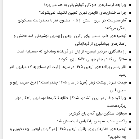
چرا بعد از سفرهای طولانی گوارش‌تان به هم می‌ریزد؟
چرا ساختمان‌های ناایمن تهران تعیین تکلیف نمی‌شوند؟
آمار معلولیت در ایران | بیش از ۱۰.۵ میلیون نفر با محدودیت عملکردی
زندگی می‌کنند
توصیه‌های طب سنتی برای زائران اربعین | بهترین نوشیدنی ضد عطش و
راهکارهای پیشگیری از گرمازدگی
راز ماندگاری «رادیو اربعین» از زبان دو گوینده؛ رسانه‌ای که حسینیه است
ستارگانی که در جام جهانی ۲۰۲۶ بازی نکردند
آغاز رسمی برنامه‌های اربعین ۱۴۰۵ در مرز‌ها | ثبت‌نام سماح به ۱.۷ میلیون نفر
رسید
قیمت قبر در بهشت زهرا (س) در سال ۱۴۰۵ چقدر است؟ | نرخ خرید، رزرو و
احیای قبور
چرا گرد و غبار در ایران تشدید شد؟ | حقابه تالاب‌ها مهم‌ترین راهکار مهار
ریزگردهاست
مجازات سنگین برای آدم‌ربایان گوش‌بر
واکسن جدید سرطان پانکراس امیدبخش شد
توصیه‌های تغذیه‌ای برای زائران اربعین ۱۴۰۵ | در گرمای اربعین چه بخوریم و
چه نخوریم؟