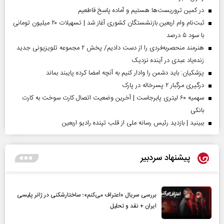
در کمین تروریست‌ها هستیم و آماده پاسخ قاطعیم
ثبت‌نام وام اربعین بازنشستگان کشوری آغاز شد | تسهیلات ۲۰ میلیون تومانی
با سود ۵ درصد
هنرمند منحصر‌به‌فردی را از دست دادیم/ پخش ۲ مجموعه تلویزیونی جدید
زنده‌یاد عبدی در آینده نزدیک
پزشکیان: باید دشمن را وادار کنیم به آنچه امضا کرده پایبند بماند
درگیری مرگبار ۲ پسرخاله در پارک
سهمیه ۶۰ لیتری پابرجاست | آخرین وضعیت اتصال کارت سوخت به کارت
بانکی
ببینید | بازدید رئیس رسانه ملی از قلب تپنده رادیو اربعین
پیشنهاد سردبیر
بررسی سریال «اعتراف می‌کنم»؛ ساختارشکنی در ژانر پلیسی
ایران + نقد و تحلیل