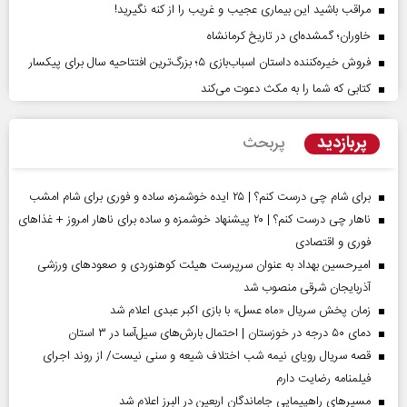
مراقب باشید این بیماری عجیب و غریب را از کنه نگیرید!
خاوران؛ گمشده‌ای در تاریخ کرمانشاه
فروش خیره‌کننده داستان اسباب‌بازی ۵؛ بزرگ‌ترین افتتاحیه سال برای پیکسار
کتابی که شما را به مکث دعوت می‌کند
پربازدید
پربحث
برای شام چی درست کنم؟ | ۲۵ ایده خوشمزه، ساده و فوری برای شام امشب
ناهار چی درست کنم؟ | ۲۰ پیشنهاد خوشمزه و ساده برای ناهار امروز + غذاهای
فوری و اقتصادی
امیرحسین بهداد به عنوان سرپرست هیئت کوهنوردی و صعودهای ورزشی
آذربایجان شرقی منصوب شد
زمان پخش سریال «ماه عسل» با بازی اکبر عبدی اعلام شد
دمای ۵۰ درجه در خوزستان | احتمال بارش‌های سیل‌آسا در ۳ استان
قصه سریال رویای نیمه شب اختلاف شیعه و سنی نیست/ از روند اجرای
فیلمنامه رضایت دارم
مسیر‌های راهپیمایی جاماندگان اربعین در البرز اعلام شد