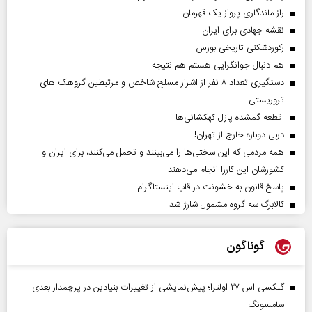
راز ماندگاری پرواز یک قهرمان
نقشه جهادی برای ایران
رکوردشکنی تاریخی بورس
هم دنبال جوانگرایی هستم هم نتیجه
دستگیری تعداد ۸ نفر از اشرار مسلح شاخص و مرتبطین گروهک های
تروریستی
قطعه گمشده پازل کهکشانی‌ها
دربی دوباره خارج از تهران!
همه مردمی که این سختی‌ها را می‌بینند و تحمل می‌کنند، برای ایران و
کشورشان این کاررا انجام می‌دهند
پاسخ قانون به خشونت در قاب اینستاگرام
کالابرگ سه گروه مشمول شارژ شد
گوناگون
گلکسی اس ۲۷ اولترا؛ پیش‌نمایشی از تغییرات بنیادین در پرچمدار بعدی
سامسونگ