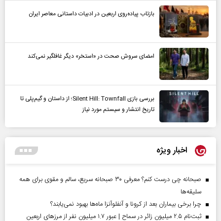
بازتاب پیاده‌روی اربعین در ادبیات داستانی معاصر ایران
امضای سروش صحت در «استخر» دیگر غافلگیر نمی‌کند
بررسی بازی Silent Hill: Townfall؛ از داستان و گیم‌پلی تا
تاریخ انتشار و سیستم مورد نیاز
اخبار ویژه
صبحانه چی درست کنم؟ معرفی ۳۰ صبحانه سریع، سالم و مقوی برای همه
سلیقه‌ها
چرا برخی بیماران بعد از کرونا و آنفلوآنزا ماه‌ها بهبود نمی‌یابند؟
ثبت‌نام ۲.۵ میلیون زائر در سماح | عبور ۱.۷ میلیون نفر از مرز‌های اربعین