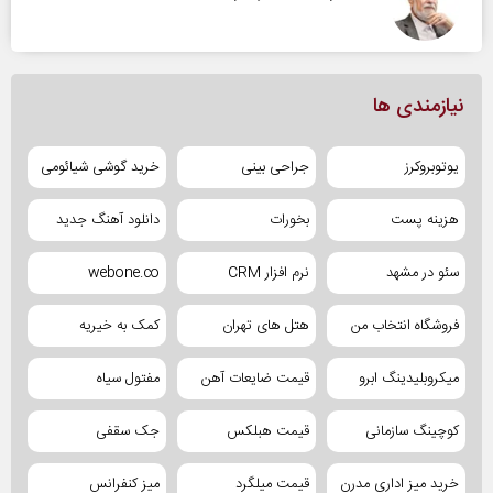
نیازمندی ها
یوتوبروکرز
جراحی بینی
خرید گوشی شیائومی
هزینه پست
بخورات
دانلود آهنگ جدید
سئو در مشهد
نرم افزار CRM
webone.co
فروشگاه انتخاب من
هتل های تهران
کمک به خیریه
میکروبلیدینگ ابرو
قیمت ضایعات آهن
مفتول سیاه
کوچینگ سازمانی
قیمت هبلکس
جک سقفی
خرید میز اداری مدرن
قیمت میلگرد
میز کنفرانس