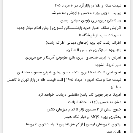
قیمت سکه و طلا در بازار آزاد در ۱۰ مرداد ۱۴۰۵
ببینید | «چهل روز » محسن چاووشی منتشر شد
رسانه‌های برون‌مرزی راویان جهانی اربعین
افزایش سقف اعتبار خرید بازنشستگان کشوری | زمان اعلام مبلغ جدید
تسهیلات خرید از فروشگاه‌ها
اطراف رشت کجا بریم (جاهای دیدنی اطراف رشت)
باج‌نیوزها؛ باج‌گیری در لباس افشاگری
تعرض به زیرساخت‌های ایران، بنای هژمونی آمریکا را فرو می‌ریزد
سپر آمریکا نشوید
نظرسنجی شبکه تماشا برای انتخاب سریال‌های شرقی محبوب مخاطبان
قیمت طلا و سکه امروز ۱۱ مرداد ۱۴۰۵ | افت قیمت طلا در بازار تهران با کاهش
نرخ ارز
آمریکا ماجراجویی کند پاسخ مقتضی دریافت خواهد کرد
عشق به حسین (ع) تا لحظه شهادت
خروج بیش از ۳ میلیون زائر از تمام مرز‌های کشور
رهگیری پهپاد MQ9 بر فراز تنگه هرمز
بهترین نذری‌های اربعین | از کم هزینه‌ترین تا راحت‌ترین نذری‌ها
‌زائران سبز