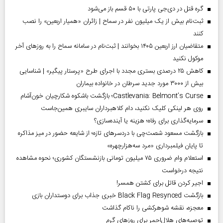
گره قتل در دی‌جی پارتی با ۵۰ قسم باز می‌شود
ثبت‌نام بیش از یک میلیون نفر در سماح | زائران «همیار اربعین» را نصب
کنند
متقاضیان ارز اربعین ۱۴۰۵ بخوانند | ثبت‌نام در سامانه سماح را به روز‌های آخر
موکول نکنید
کاهش ۲۵ درصدی بستری مجدد با اجرای طرح «پرستار پیگیر» | شناسایی
بیش از ۳۰۰۰ مورد جدید سرطان در خانواده بیماران
Castlevania: Belmont’s Curse؛ بازگشت باشکوه شکارچیان خون‌آشام
روی هر لینکی کلیک نکنید، دام کلاهبرداران سایبری همین‌جاست
سرمایه‌گذاری برای رفاه؛ هزینه یا آینده‌سازی؟
بازگشت مسعود شصت‌چی با دردسر‌های تازه؛ از شایعه حضور در میز مذاکره
تا پایان فیلمبرداری «مرد سه‌هزارچهره»
استعلام وام ضروری ۷۵ میلیون تومانی بازنشستگان کشوری؛ نحوه مشاهده
نتیجه درخواست
اجیر کردن قاتل برای کشتن همسر!
بازگشت Black Flag Resynced خبری جذاب برای دوستداران بازی
معجزه، نقشه شوهرکشی را ناکام گذاشت
توصیه‌های هلال‌احمر برای روز‌های گرم