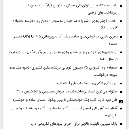
رشد خیره‌کننده بازار توکن‌های هوش مصنوعی (AI)؛ از هیجان تا
زیرساخت‌های واقعی
انقلاب گوشی‌های تاشو‌ با طعم هوش مصنوعی؛ معرفی و مقایسه خانواده
گلکسی Z۸
بحران باتری در گوشی‌های سامسونگ؛ آیا به‌روزرسانی One UI ۸.۵ مقصر
است؟
آیا خودروهای خودران جای ماشین‌های معمولی را می‌گیرند؟ بررسی وضعیت
در سال ۲۰۲۶
استعلام وام ضروری ۷۵ میلیون تومانی بازنشستگان کشوری؛ نحوه مشاهده
نتیجه درخواست
این غذای لاکچری را ۱۵ دقیقه‌ای آماده کنید
چگونه می‌توان تصاویر ساخته‌شده با هوش مصنوعی را تشخیص داد؟
طرز تهیه تارت فلپ‌جک توت‌فرنگی با پنیر ریکوتا؛ دسری ساده و خوشمزه
آشنایی با آش‌های اصیل ایرانی؛ از آش عباسعلی تا آش ترخینه + خواص و
طرز تهیه
پارک شیرین قابلیت‌ بالایی برای اجرای پروژهای تفریحی دارد