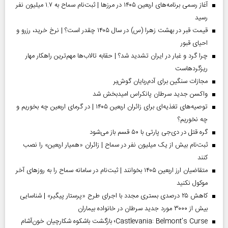
آغاز رسمی برنامه‌های اربعین ۱۴۰۵ در مرز‌ها | ثبت‌نام سماح به ۱.۷ میلیون نفر
رسید
قیمت قبر در بهشت زهرا (س) در سال ۱۴۰۵ چقدر است؟ | نرخ خرید، رزرو و
احیای قبور
چرا گرد و غبار در ایران تشدید شد؟ | حقابه تالاب‌ها مهم‌ترین راهکار مهار
ریزگردهاست
مجازات سنگین برای آدم‌ربایان گوش‌بر
واکسن جدید سرطان پانکراس امیدبخش شد
توصیه‌های تغذیه‌ای برای زائران اربعین ۱۴۰۵ | در گرمای اربعین چه بخوریم و
چه نخوریم؟
گره قتل در دی‌جی پارتی با ۵۰ قسم باز می‌شود
ثبت‌نام بیش از یک میلیون نفر در سماح | زائران «همیار اربعین» را نصب
کنند
متقاضیان ارز اربعین ۱۴۰۵ بخوانند | ثبت‌نام در سامانه سماح را به روز‌های آخر
موکول نکنید
کاهش ۲۵ درصدی بستری مجدد با اجرای طرح «پرستار پیگیر» | شناسایی
بیش از ۳۰۰۰ مورد جدید سرطان در خانواده بیماران
Castlevania: Belmont’s Curse؛ بازگشت باشکوه شکارچیان خون‌آشام