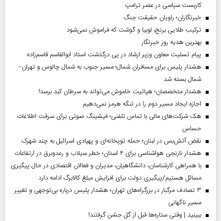
کاربست سیاسی در عصر ترامپ
خبرنگاران؛ راویان حقیقت جنگ
ترکیب طلایی برنج، لوبیا و گوشت که فراموش نمی‌شود
بهترین هدیه روز خبرنگار
پیام تسلیت معاون وزیر ارشاد در پی درگذشت استاد ابوالقاسم قاسم‌زاده
هشدار پلیس برای مسافران شمال؛ مسیر جنوب به شمال چالوس و تهران–
شمال بسته شد
هشدار متخصصان؛ هپاتیت خاموش می‌تواند به سرطان کبد برسد!
اجازه ایجاد مسیر دوم را در تنگه هرمز نمی‌دهیم
هک شرکت‌های مالی با تماس تلفنی؛ فیشینگ صوتی برای سرقت اطلاعات
حساس
نقض آتش‌بس در لبنان؛ حمله توپخانه‌ای و پهپادی اسرائیل به چند شهرک
هشدار نارنجی هواشناسی برای ۴ استان؛ خطر سیلاب و رعدوبرق در ارتفاعات
با همراهی کارشناسان، دانشگاهیان، مدیران و فعالان اقتصادی در حال پیگیری
مسائل هستیم/پیگیری دولت برای افزایش مبلغ کالابرگ ادامه دارد
۳ تصادف مرگبار در بزرگراه‌های تهران؛ هشدار پلیس درباره بی‌توجهی و تغییر
مسیر ناگهانی
ببینید | وقتی ستاره‌ها قبل از گل جشن گرفتند!