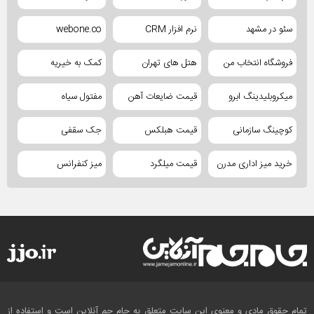
سئو در مشهد
نرم افزار CRM
webone.co
فروشگاه انتخاب من
هتل های تهران
کمک به خیریه
میکروبلیدینگ ابرو
قیمت ضایعات آهن
مفتول سیاه
کوچینگ سازمانی
قیمت هبلکس
جک سقفی
خرید میز اداری مدرن
قیمت میلگرد
میز کنفرانس
تمام حقوق مادی و معنوی این سایت متعلق به جام جم آنلاین است و استفاده از