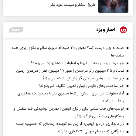
تاریخ انتشار و سیستم مورد نیاز
اخبار ویژه
صبحانه چی درست کنم؟ معرفی ۳۰ صبحانه سریع، سالم و مقوی برای همه
سلیقه‌ها
چرا برخی بیماران بعد از کرونا و آنفلوآنزا ماه‌ها بهبود نمی‌یابند؟
ثبت‌نام ۲.۵ میلیون زائر در سماح | عبور ۱.۷ میلیون نفر از مرز‌های اربعین
چرا بعد از سفرهای طولانی گوارش‌تان به هم می‌ریزد؟
چرا ساختمان‌های ناایمن تهران تعیین تکلیف نمی‌شوند؟
آمار معلولیت در ایران | بیش از ۱۰.۵ میلیون نفر با محدودیت عملکردی
زندگی می‌کنند
توصیه‌های طب سنتی برای زائران اربعین | بهترین نوشیدنی ضد عطش و
راهکارهای پیشگیری از گرمازدگی
راز ماندگاری «رادیو اربعین» از زبان دو گوینده؛ رسانه‌ای که حسینیه است
ستارگانی که در جام جهانی ۲۰۲۶ بازی نکردند