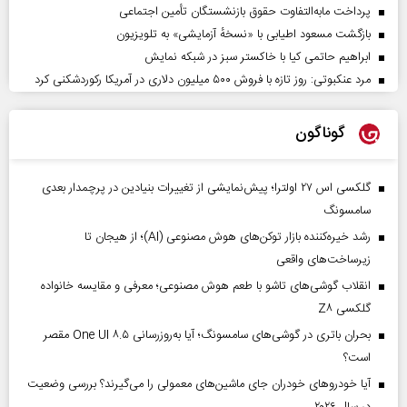
پرداخت مابه‌التفاوت حقوق بازنشستگان تأمین اجتماعی
بازگشت مسعود اطیابی با «نسخهٔ آزمایشی» به تلویزیون
ابراهیم حاتمی کیا با خاکستر سبز در شبکه نمایش
مرد عنکبوتی: روز تازه با فروش ۵۰۰ میلیون دلاری در آمریکا رکوردشکنی کرد
گوناگون
گلکسی اس ۲۷ اولترا؛ پیش‌نمایشی از تغییرات بنیادین در پرچمدار بعدی
سامسونگ
رشد خیره‌کننده بازار توکن‌های هوش مصنوعی (AI)؛ از هیجان تا
زیرساخت‌های واقعی
انقلاب گوشی‌های تاشو‌ با طعم هوش مصنوعی؛ معرفی و مقایسه خانواده
گلکسی Z۸
بحران باتری در گوشی‌های سامسونگ؛ آیا به‌روزرسانی One UI ۸.۵ مقصر
است؟
آیا خودروهای خودران جای ماشین‌های معمولی را می‌گیرند؟ بررسی وضعیت
در سال ۲۰۲۶