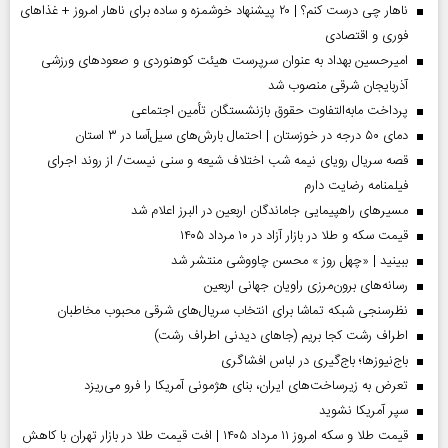
ناهار چی درست کنم؟ | ۲۰ پیشنهاد خوشمزه و ساده برای ناهار امروز + غذاهای
فوری و اقتصادی
امیرحسین بهداد به عنوان سرپرست هیئت کوهنوردی و صعودهای ورزشی
آذربایجان شرقی منصوب شد
پرداخت مابه‌التفاوت حقوق بازنشستگان تأمین اجتماعی
دمای ۵۰ درجه در خوزستان | احتمال بارش‌های سیل‌آسا در ۳ استان
قصه سریال رویای نیمه شب اختلاف شیعه و سنی نیست/ از روند اجرای
فیلمنامه رضایت دارم
مسیر‌های راهپیمایی جاماندگان اربعین در البرز اعلام شد
قیمت سکه و طلا در بازار آزاد در ۱۰ مرداد ۱۴۰۵
ببینید | «چهل روز » محسن چاووشی منتشر شد
رسانه‌های برون‌مرزی راویان جهانی اربعین
نظرسنجی شبکه تماشا برای انتخاب سریال‌های شرقی محبوب مخاطبان
اطراف رشت کجا بریم (جاهای دیدنی اطراف رشت)
باج‌نیوزها؛ باج‌گیری در لباس افشاگری
تعرض به زیرساخت‌های ایران، بنای هژمونی آمریکا را فرو می‌ریزد
سپر آمریکا نشوید
قیمت طلا و سکه امروز ۱۱ مرداد ۱۴۰۵ | افت قیمت طلا در بازار تهران با کاهش