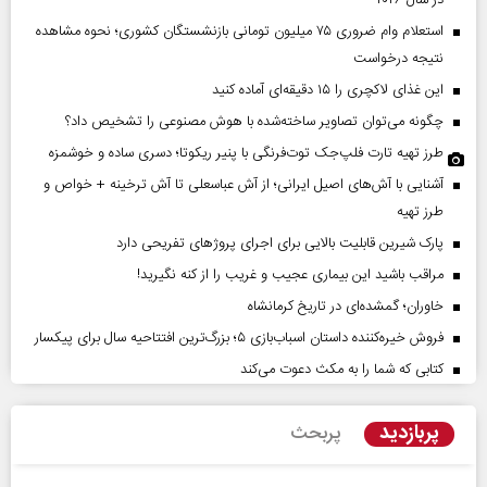
استعلام وام ضروری ۷۵ میلیون تومانی بازنشستگان کشوری؛ نحوه مشاهده
نتیجه درخواست
این غذای لاکچری را ۱۵ دقیقه‌ای آماده کنید
چگونه می‌توان تصاویر ساخته‌شده با هوش مصنوعی را تشخیص داد؟
طرز تهیه تارت فلپ‌جک توت‌فرنگی با پنیر ریکوتا؛ دسری ساده و خوشمزه
آشنایی با آش‌های اصیل ایرانی؛ از آش عباسعلی تا آش ترخینه + خواص و
طرز تهیه
پارک شیرین قابلیت‌ بالایی برای اجرای پروژهای تفریحی دارد
مراقب باشید این بیماری عجیب و غریب را از کنه نگیرید!
خاوران؛ گمشده‌ای در تاریخ کرمانشاه
فروش خیره‌کننده داستان اسباب‌بازی ۵؛ بزرگ‌ترین افتتاحیه سال برای پیکسار
کتابی که شما را به مکث دعوت می‌کند
پربازدید
پربحث