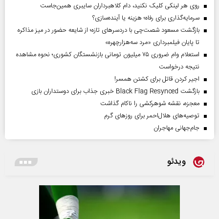
روی هر لینکی کلیک نکنید، دام کلاهبرداران سایبری همین‌جاست
سرمایه‌گذاری برای رفاه؛ هزینه یا آینده‌سازی؟
بازگشت مسعود شصت‌چی با دردسر‌های تازه؛ از شایعه حضور در میز مذاکره
تا پایان فیلمبرداری «مرد سه‌هزارچهره»
استعلام وام ضروری ۷۵ میلیون تومانی بازنشستگان کشوری؛ نحوه مشاهده
نتیجه درخواست
اجیر کردن قاتل برای کشتن همسر!
بازگشت Black Flag Resynced خبری جذاب برای دوستداران بازی
معجزه، نقشه شوهرکشی را ناکام گذاشت
توصیه‌های هلال‌احمر برای روز‌های گرم
جام‌جهانی مهاجران
ویدئو