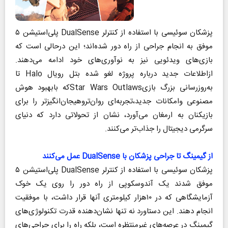
پزشکان سوئیسی با استفاده از کنترلر DualSense پلی‌استیشن ۵
موفق به انجام جراحی از راه دور شده‌اند؛ این درحالی است که
بازی‌های ویدئویی نیز به نوآوری‌های خود ادامه می‌دهند.
ازاطلاعات جدید درباره پروژه لغو شده بتل رویال Halo تا
به‌روزرسانی بزرگ بازیStar Wars Outlawsکه بابهبود هوش
مصنوعی وامکانات جدید،تجربه‌ای روان‌تروهیجان‌انگیزتر را برای
بازیکنان به ارمغان می‌آورد، نشان از تحولاتی دارد که دنیای
سرگرمی دیجیتال را جذاب‌تر می‌کنند.
از گیمینگ تا جراحی پزشکان با DualSense عمل می‌کنند
پزشکان سوئیسی با استفاده از کنترلر DualSense پلی‌استیشن ۵
موفق شدند یک آندوسکوپی از راه دور را روی یک خوک
آزمایشگاهی که در ۱۰هزار کیلومتری آنها قرار داشت، با موفقیت
انجام دهند. این دستاورد نه تنها نشان‌دهنده قدرت تکنولوژی‌های
گیمینگ در عرصه‌های غیرمنتظره است، بلکه راه را برای جراحی‌های