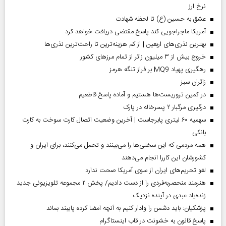
نرخ ارز
عشق به حسین (ع) تا لحظه شهادت
آمریکا ماجراجویی کند پاسخ مقتضی دریافت خواهد کرد
بهترین نذری‌های اربعین | از کم هزینه‌ترین تا راحت‌ترین نذری‌ها
خروج بیش از ۳ میلیون زائر از تمام مرز‌های کشور
رهگیری پهپاد MQ9 بر فراز تنگه هرمز
‌زائران سبز
در کمین تروریست‌ها هستیم و آماده پاسخ قاطعیم
درگیری مرگبار ۲ پسرخاله در پارک
سهمیه ۶۰ لیتری پابرجاست | آخرین وضعیت اتصال کارت سوخت به کارت
بانکی
همه مردمی که این سختی‌ها را می‌بینند و تحمل می‌کنند، برای ایران و
کشورشان این کاررا انجام می‌دهند
لغو تحریم‌های ایران از سوی آمریکا صحت ندارد
هنرمند منحصر‌به‌فردی را از دست دادیم/ پخش ۲ مجموعه تلویزیونی جدید
زنده‌یاد عبدی در آینده نزدیک
پزشکیان: باید دشمن را وادار کنیم به آنچه امضا کرده پایبند بماند
پاسخ قانون به خشونت در قاب اینستاگرام