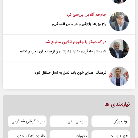
جام‌جم آنلاین بررسی کرد
باج‌نیوزها؛ باج‌گیری در لباس افشاگری
در گفت‌و‌گو با جام‌جم آنلاین مطرح شد
شیر مادر جایگزین ندارد | نوزادان را از فواید آن محروم نکنیم
فرهنگ اهدای خون باید نسل به نسل منتقل شود
نیازمندی ها
یوتوبروکرز
جراحی بینی
خرید گوشی شیائومی
هزینه پست
بخورات
دانلود آهنگ جدید