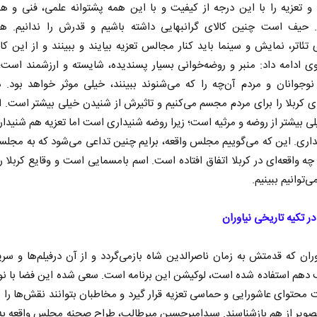
 و تعزیه را با این درجه از کیفیت و با این همه پشتوانه علمی، فنی و ه
د. حیف است چنین کالای گرانبهایی داشته باشیم و قدرش را ندانیم. هن
 تئاتر، نمایش و سینما باید کنار مجالس تعزیه بیایند و ببینند و از این کار
وی ادامه داد: منبر و روضه‌خوانی بسیار پسندیده، شایسته و ارزشمند است؛ 
نوجوانان و مردم آن‌چه را که می‌شنوند ببینند، خیلی موثر خواهد بود. د
 کربلا را برای مردم مجسم می‌کنیم و تاثیرش از شنیدن خیلی بیشتر است. ا
لی بیشتر از روضه و مرثیه است؛ زیرا روضه شنیداری است اما تعزیه هم شنید
اری. این که می‌گوییم مجلس واقعه، برایم چنین تداعی می‌شود که به مجلس
شت‌های
مدیریت ایرانی بر شناور‌های مضر
ا
م چه واقعه‌ای در کربلا اتفاق افتاده است. اسم با‌مسمایی است و وقایع کربلا ر
در تنگه هرمز
اس
توانیم ببینیم.
هشگر
دکتر حسن عابدینی - معاون سیاسی سازمان
رحمت‌الله نو
صداوسیما
مجلس
 تکیه تاریخی نیاوران
وران که قدمتش به زمان ناصرالدین شاه بازمی‌گردد و از آن درفیلم‌ها و سری
دهم استفاده شده است، لوکیشن این برنامه است. سعی شده این فضا با نور
محتوای عاشورایی و حماسی تعزیه قرار گیرد و مخاطبان بتوانند نقش‌ها را 
صویر از هم بازشناسند. سیدامیرحسین میرطالب، طراح صحنه مجلس واقعه به