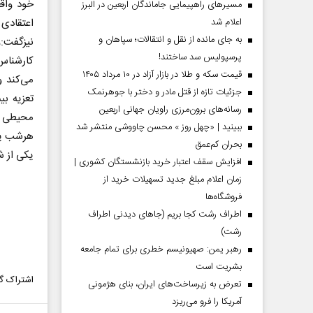
خود واقع
مسیر‌های راهپیمایی جاماندگان اربعین در البرز
اعلام شد
اعتقادی
به جای مانده از نقل و انتقالات؛ سپاهان و
نیزگفت:
پرسپولیس سد ساختند!
کارشناس 
قیمت سکه و طلا در بازار آزاد در ۱۰ مرداد ۱۴۰۵
می‌کند و
جزئیات تازه از قتل مادر و دختر با جوهرنمک
تعزیه بی
رسانه‌های برون‌مرزی راویان جهانی اربعین
محیطی م
ببینید | «چهل روز » محسن چاووشی منتشر شد
هرشب یا 
بحران کم‌عمق
یکی از ش
افزایش سقف اعتبار خرید بازنشستگان کشوری |
زمان اعلام مبلغ جدید تسهیلات خرید از
فروشگاه‌ها
اطراف رشت کجا بریم (جاهای دیدنی اطراف
رشت)
رهبر یمن: صهیونیسم خطری برای تمام جامعه
بشریت است
اشتراک گذ
تعرض به زیرساخت‌های ایران، بنای هژمونی
آمریکا را فرو می‌ریزد