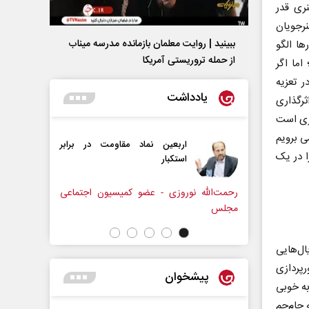
نری قدر
رجویان
ببینید | روایت معلمان بازمانده مدرسه میناب
ها الگو
از حمله تروریستی آمریکا
اما اگر
ر تعزیه
یادداشت
ثرگذاری
اری است
ی برویم
ربعین نماد مقاومت در برابر
از باتلاق انرژی تا بن‌بست ترام
ا در یک
تکبار‌
روزی - عضو کمیسیون اجتماعی
رضا سپهوند - سخنگوی کمیسیون انرژی مج
ال‌هایی
پردازی
پیشخوان
به خوبی
 جام‌جم