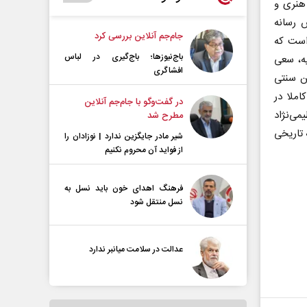
 هنری و
 رسانه
جام‌جم آنلاین بررسی کرد
است که
باج‌نیوزها؛ باج‌گیری در لباس
یه، سعی
افشاگری
ین سنتی
املا در
در گفت‌و‌گو با جام‌جم آنلاین
ی‌نژاد
مطرح شد
 تاریخی
شیر مادر جایگزین ندارد | نوزادان را
از فواید آن محروم نکنیم
فرهنگ اهدای خون باید نسل به
نسل منتقل شود
عدالت در سلامت میانبر ندارد