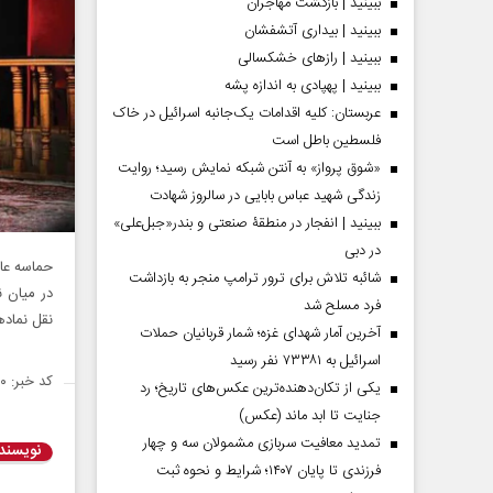
ببینید | بازگشت مهاجران
ببینید | بیداری آتشفشان
ببینید | رازهای خشکسالی
ببینید | پهپادی به اندازه پشه
عربستان: کلیه اقدامات یک‌جانبه اسرائیل در خاک
فلسطین باطل است
«شوق پرواز» به آنتن شبکه نمایش رسید؛ روایت
زندگی شهید عباس بابایی در سالروز شهادت
ببینید | انفجار در منطقۀ صنعتی و بندر«جبل‌علی»
در دبی
حماسه عاش
شائبه تلاش برای ترور ترامپ منجر به بازداشت
در میان ن
فرد مسلح شد
نقل نماده
آخرین آمار شهدای غزه؛ شمار قربانیان حملات
اسرائیل به ۷۳۳۸۱ نفر رسید
کد خبر: ۱۴۶۵۳۱۰
یکی از تکان‌دهنده‌ترین عکس‌های تاریخ؛ رد
جنایت تا ابد ماند (عکس)
تمدید معافیت سربازی مشمولان سه و چهار
نویسند
فرزندی تا پایان ۱۴۰۷؛ شرایط و نحوه ثبت