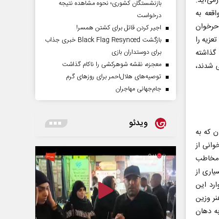
می‌آید.
بازنشستگان کشوری؛ نحوه مشاهده نتیجه
قعه به
درخواست
حرخوان
اجیر کردن قاتل برای کشتن همسر!
عزیه را
بازگشت Black Flag Resynced خبری جذاب
برای دوستداران بازی
 گذاشته
معجزه، نقشه شوهرکشی را ناکام گذاشت
 قسمتی شدند،
توصیه‌های هلال‌احمر برای روز‌های گرم
جام‌جهانی مهاجران
ویدئو
 که به
وانی از
 مخاطب
یاری از
ارد این
نر وزین
به دهان