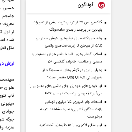
شهدای دش
گوناگون
حسین حا
جام‌جم 
گلکسی اس ۲۷ اولترا؛ پیش‌نمایشی از تغییرات
معروف در
بنیادین در پرچمدار بعدی سامسونگ
از اول ت
رشد خیره‌کننده بازار توکن‌های هوش مصنوعی
(AI)؛ از هیجان تا زیرساخت‌های واقعی
مثل تعزی
انقلاب گوشی‌های تاشو‌ با طعم هوش مصنوعی؛
معرفی و مقایسه خانواده گلکسی Z۸
ارزش دی
بحران باتری در گوشی‌های سامسونگ؛ آیا
به‌روزرسانی One UI ۸.۵ مقصر است؟
سید‌محس
آیا خودروهای خودران جای ماشین‌های معمولی را
عنوان حر
می‌گیرند؟ بررسی وضعیت در سال ۲۰۲۶
قاب تلو
استعلام وام ضروری ۷۵ میلیون تومانی
میلیونی 
بازنشستگان کشوری؛ نحوه مشاهده نتیجه
جوانان ع
درخواست
جرگه شون
این غذای لاکچری را ۱۵ دقیقه‌ای آماده کنید
تعزیه وق