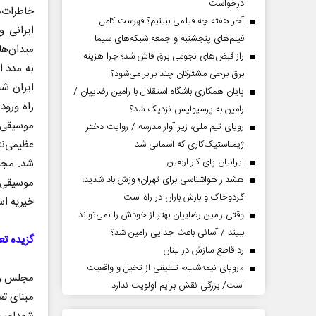
درخواست
خاطرات‌
آخر هفته چه فیلمی ببینیم؟ فهرست کامل
ایرانی 
فیلم‌های پنجشنبه و جمعه شبکه‌های سیما
میدان‌‎های روستا، تکایا و حسینیه‌های شهر نیست.
راز قبض‌های نجومی برق فاش شد؛ چرا هزینه
به مدد ا
برق برخی مشترکان چند برابر می‌شود؟
ایران شن
پایان همکاری باشگاه استقلال با رامین رضاییان /
راه ورود
رامین به پرسپولیس نزدیک شد؟
موسیقی
رویای تیم ملی، زیر آوار مدرسه / روایت دختر
عظیمی‌ن
ژیمناستیک‌کاری که آسمانی شد
ایرانیان پای کار اربعین
شد. مجل
هشدار هواشناسی برای تهران؛ وزش باد شدید،
گردوخاک و بارش باران در راه است
خیریه اس
وقتی رامین رضاییان بهتر از خودش را نمی‌تواند
ببیند / آسانی باعث جدایی رامین شد؟
گزیده تع
رد قاطع سازش در لبنان
«رویای نیمه‌شب» تلفیقی از تخیل و واقعیت
مجلس واق
است/ بزرگی نقش برایم اولویت ندارد
مبنای تع