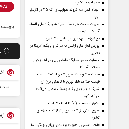
سپر آمریکا نشوید
انهدام کامل سه فروند هواپیمای اف ۳۵ در الازرق
اردن
ضربات سخت هوافضای سپاه به پایگاه علی السالم
برچسب ه
آمریکا در کویت
باج‌نیوزها؛ باج‌گیری در لباس افشاگری
یورش آرش‌های ارتش به مراکز و پایگاه‌ آمریکا در
ن
بحرین
خسارت به دو خوابگاه دانشجویی در اهواز در پی
حملات آمریکا
اخب
قیمت طلا و سکه امروز ۱۱ مرداد ۱۴۰۵ | افت
قیمت طلا در بازار تهران با کاهش نرخ ارز
شبکه‌‌ه
آمریکا ماجراجویی کند پاسخ مقتضی دریافت
خواهد کرد
عشق به حسین (ع) تا لحظه شهادت
خروج بیش از ۳ میلیون زائر از تمام مرز‌های
ارس
کشور
عارف: دشمن با هویت و تمدن ایرانی جنگید اما