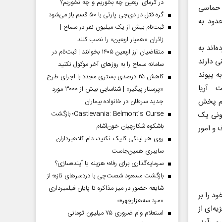
در گرمای اربعین چه بخوریم و چه نخوریم؟
 حماسی
گره قتل در دی‌جی پارتی با ۵۰ قسم باز می‌شود
دود به
ثبت‌نام بیش از یک میلیون نفر در سماح |
زائران «همیار اربعین» را نصب کنند
‌اند به
متقاضیان ارز اربعین ۱۴۰۵ بخوانند | ثبت‌نام در
ی دارند
سامانه سماح را به روز‌های آخر موکول نکنید
ه پیوند
کاهش ۲۵ درصدی بستری مجدد با اجرای طرح
 آریا
«پرستار پیگیر» | شناسایی بیش از ۳۰۰۰ مورد
یم پخش
جدید سرطان در خانواده بیماران
Castlevania: Belmont’s Curse؛ بازگشت
ونی یک
باشکوه شکارچیان خون‌آشام
 کل اوقاف و امور
روی هر لینکی کلیک نکنید، دام کلاهبرداران
سایبری همین‌جاست
سرمایه‌گذاری برای رفاه؛ هزینه یا آینده‌سازی؟
بازگشت مسعود شصت‌چی با دردسر‌های تازه؛ از
شایعه حضور در میز مذاکره تا پایان فیلمبرداری
د را بر
«مرد سه‌هزارچهره»
ه‌ای از
استعلام وام ضروری ۷۵ میلیون تومانی