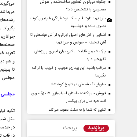
چگونه می‌توان تصاویر ساخته‌شده با هوش
می‌گیرند
مصنوعی را تشخیص داد؟
می‌دانن
طرز تهیه تارت فلپ‌جک توت‌فرنگی با پنیر ریکوتا؛
رشته‌های
دسری ساده و خوشمزه
بگیرند. 
آشنایی با آش‌های اصیل ایرانی؛ از آش عباسعلی تا
جوانان، 
آش ترخینه + خواص و طرز تهیه
صحنه‌های
پارک شیرین قابلیت‌ بالایی برای اجرای پروژهای
تعزیه خی
تفریحی دارد
و هم دید
زمان در افق ایران
حادثه‌های کوچک سرنو
مراقب باشید این بیماری عجیب و غریب را از کنه
تا ببینی
بزرگ
نگیرید!
مجلس می‌
خاوران؛ گمشده‌ای در تاریخ کرمانشاه
زارعی - کارشناس ارشد مسائل منطقه
محمدجعفر محمدزاده - نویسنده و پژو
فروش خیره‌کننده داستان اسباب‌بازی ۵؛ بزرگ‌ترین
مجلسی در
افتتاحیه سال برای پیکسار
کتابی که شما را به مکث دعوت می‌کند
تکیه نیا
مثل شب 
پربازدید
در خدمت 
پربحث
در قاب ت