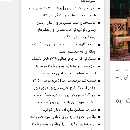
نمی‌شوند؟
آمار معلولیت در ایران | بیش از ۱۰.۵ میلیون نفر
با محدودیت عملکردی زندگی می‌کنند
توصیه‌های طب سنتی برای زائران اربعین |
بهترین نوشیدنی ضد عطش و راهکارهای
پیشگیری از گرمازدگی
راز ماندگاری «رادیو اربعین» از زبان دو گوینده؛
رسانه‌ای که حسینیه است
ستارگانی که در جام جهانی ۲۰۲۶ بازی نکردند
آغاز رسمی برنامه‌های اربعین ۱۴۰۵ در مرز‌ها |
ن است که
ثبت‌نام سماح به ۱.۷ میلیون نفر رسید
آن را به
قیمت قبر در بهشت زهرا (س) در سال ۱۴۰۵
چقدر است؟ | نرخ خرید، رزرو و احیای قبور
چرا گرد و غبار در ایران تشدید شد؟ | حقابه
تالاب‌ها مهم‌ترین راهکار مهار ریزگردهاست
مجازات سنگین برای آدم‌ربایان گوش‌بر
واکسن جدید سرطان پانکراس امیدبخش شد
توصیه‌های تغذیه‌ای برای زائران اربعین ۱۴۰۵ |