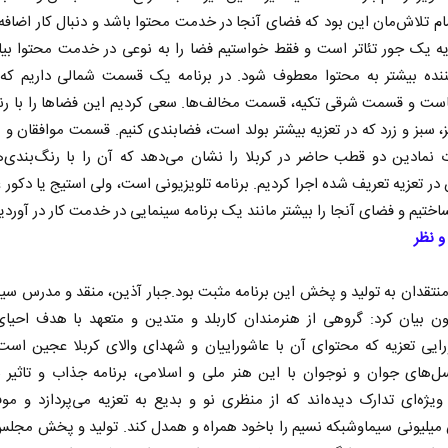
م تلاش‌مان این بود که فضای آنجا در خدمت محتوا باشد و دنبال کار اضافه 
ه یک جور تئاتر است و فقط خواستیم فضا را به نوعی در خدمت محتوا بیا
نده بیشتر به محتوا معطوف شود. در برنامه یک قسمت شمالی داریم ک
است و قسمت شرقی تکیه، قسمت مخالف‌ها. سعی کردیم این فضاها را با رن
، سبز و زرد که در تعزیه بیشتر بولد است، فضابندی کنیم. قسمت موافقان و 
 نمادین دو قطب حاضر در کربلا را نشان می‌دهد که آن را با رنگ‌بندی‌ه
 در تعزیه تعریف شده اجرا کردیم. برنامه تلویزیونی است، ولی استیج یا دکور
اختیم و فضای آنجا را بیشتر مانند یک برنامه سینمایی در خدمت کار در آوردی
و نظر
نخست روزنامه ها‌ی شنبه ۳ مردادماه
صفحات نخست روزنامه‌ها‌ی پنجشنبه ۱ مرداد
تقدان به تولید و پخش این برنامه مثبت بود.جبار آذین، منقد و مدرس سینما
ون بیان کرد: گروهی از هنرمندان کاربلد و متدین و متعهد با هدف احیا
ایی تعزیه که محتوای آن با عاشوراییان و شهدای والای کربلا عجین است
ل‌های جوان و نوجوان با این هنر ملی و اسلامی، برنامه جذاب و تاثیر
ویژه‌ای تدارک دیده‌اند که از منظری نو و بدیع به تعزیه می‌پردازد و م
 میلیونی سیماوشبکه نسیم را باخود همراه و همدل کند. تولید و پخش مجلس