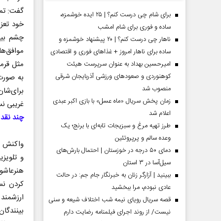
گفت: تما
برای شام چی درست کنم؟ | ۲۵ ایده خوشمزه،
خود تعزی
ساده و فوری برای شام امشب
چشم بین
ناهار چی درست کنم؟ | ۲۰ پیشنهاد خوشمزه و
موافق‌ه
ساده برای ناهار امروز + غذاهای فوری و اقتصادی
مثل قرمز
امیرحسین بهداد به عنوان سرپرست هیئت
کوهنوردی و صعودهای ورزشی آذربایجان شرقی
به صورت
منصوب شد
برای‌شان
زمان پخش سریال «ماه عسل» با بازی اکبر عبدی
غریبی نس
اعلام شد
چند نقد 
طرز تهیه مرغ و سبزیجات تابه‌ای با برنج؛ یک
 مردادماه
صفحات نخست روزنامه ها‌ی یکشنبه ۴ مردادماه
صفحات 
وعده سالم و پرپروتئین
واکنش من
دمای ۵۰ درجه در خوزستان | احتمال بارش‌های
و تلویزی
سیل‌آسا در ۳ استان
هنرعاشور
ببینید | آزارگر زنان به خبرنگار جام جم: در حالت
کردن نس
عادی نبودم، مرا ببخشید
ارزشمند 
قصه سریال رویای نیمه شب اختلاف شیعه و سنی
بینندگان
نیست/ از روند اجرای فیلمنامه رضایت دارم