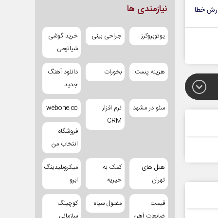
نیازمندی ها
رش خطا
یوتوبروکرز
جراحی بینی
خرید گوشی
شیائومی
هزینه پست
بخورات
دانلود آهنگ
جدید
سئو در مشهد
نرم افزار
webone.co
CRM
فروشگاه
انتخاب من
هتل های
کمک به
میکروبلیدینگ
تهران
خیریه
ابرو
قیمت
مفتول سیاه
کوچینگ
ضایعات آهن
سازمانی