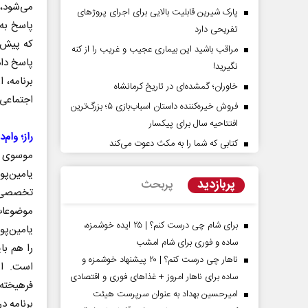
می‌شود، 
پارک شیرین قابلیت‌ بالایی برای اجرای پروژهای
پاسخ به
تفریحی دارد
که پیش آ
مراقب باشید این بیماری عجیب و غریب را از کنه
پاسخ دا
نگیرید!
برنامه، 
خاوران؛ گمشده‌ای در تاریخ کرمانشاه
اجتماعی
فروش خیره‌کننده داستان اسباب‌بازی ۵؛ بزرگ‌ترین
افتتاحیه سال برای پیکسار
پشت‌پرده تهدیدات کوتاه‏‌مدت و
اربعین نماد مقاومت در ب
راز؛ وام‌د
ادعا‌های خلاف واقع آمریکا
استکبار‌
کتابی که شما را به مکث دعوت می‌کند
موسوی در
یامین‌پو
نمین - تحلیلگر مسائل سیاسی
رحمت‌الله نوروزی - عضو کمیسیون اجت
پربازدید
پربحث
مجلس
تخصصی ک
موضوعات 
برای شام چی درست کنم؟ | ۲۵ ایده خوشمزه،
یامین‌پور
ساده و فوری برای شام امشب
را هم بای
ناهار چی درست کنم؟ | ۲۰ پیشنهاد خوشمزه و
است. از
ساده برای ناهار امروز + غذاهای فوری و اقتصادی
فرهیخته‌
امیرحسین بهداد به عنوان سرپرست هیئت
برنامه د