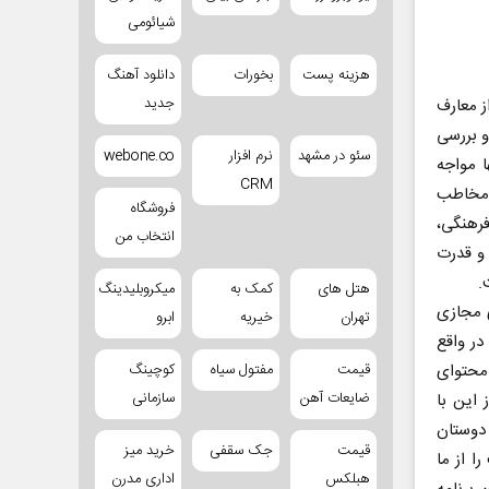
شیائومی
هزینه پست
بخورات
دانلود آهنگ
جدید
ز معارف
و بررسی
سئو در مشهد
نرم افزار
webone.co
ا مواجه
CRM
 مخاطب
فروشگاه
رهنگی،
انتخاب من
 و قدرت
.
هتل های
کمک به
میکروبلیدینگ
ی مجازی
تهران
خیریه
ابرو
در واقع
محتوای
قیمت
مفتول سیاه
کوچینگ
ضایعات آهن
سازمانی
 این با
 دوستان
قیمت
جک سقفی
خرید میز
ا از ما
هبلکس
اداری مدرن