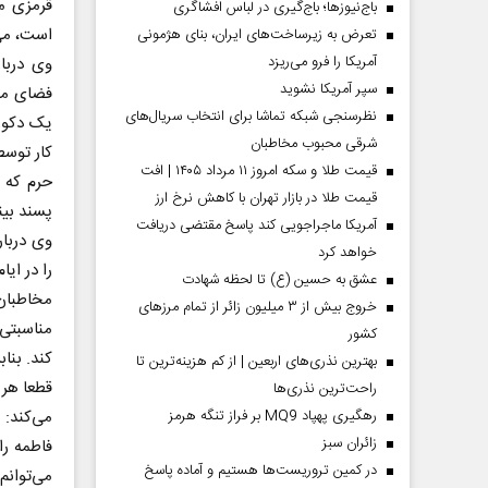
قرمزی م
باج‌نیوزها؛ باج‌گیری در لباس افشاگری
است، می‌
تعرض به زیرساخت‌های ایران، بنای هژمونی
آمریکا را فرو می‌ریزد
وی دربا
سپر آمریکا نشوید
فضای متف
نظرسنجی شبکه تماشا برای انتخاب سریال‌های
یک دکور 
شرقی محبوب مخاطبان
کار توس
قیمت طلا و سکه امروز ۱۱ مرداد ۱۴۰۵ | افت
حرم که ا
قیمت طلا در بازار تهران با کاهش نرخ ارز
پسند بینن
آمریکا ماجراجویی کند پاسخ مقتضی دریافت
وی درباره
خواهد کرد
را در ای
عشق به حسین (ع) تا لحظه شهادت
مخاطبان 
خروج بیش از ۳ میلیون زائر از تمام مرز‌های
مناسبتی
کشور
کند. بنا
بهترین نذری‌های اربعین | از کم هزینه‌ترین تا
قطعا هر 
راحت‌ترین نذری‌ها
می‌کند: 
رهگیری پهپاد MQ9 بر فراز تنگه هرمز
‌زائران سبز
فاطمه را
در کمین تروریست‌ها هستیم و آماده پاسخ
می‌توانم