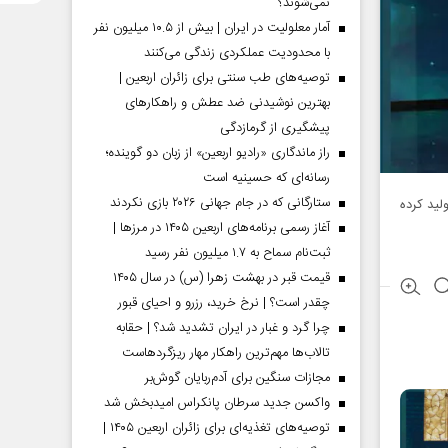
نمی‌شوند؟
آمار معلولیت در ایران | بیش از ۱۰.۵ میلیون نفر
با محدودیت عملکردی زندگی می‌کنند
توصیه‌های طب سنتی برای زائران اربعین |
بهترین نوشیدنی ضد عطش و راهکارهای
پیشگیری از گرمازدگی
راز ماندگاری «رادیو اربعین» از زبان دو گوینده؛
رسانه‌ای که حسینیه است
ستارگانی که در جام جهانی ۲۰۲۶ بازی نکردند
لید کرده
آغاز رسمی برنامه‌های اربعین ۱۴۰۵ در مرز‌ها |
ثبت‌نام سماح به ۱.۷ میلیون نفر رسید
قیمت قبر در بهشت زهرا (س) در سال ۱۴۰۵
چقدر است؟ | نرخ خرید، رزرو و احیای قبور
چرا گرد و غبار در ایران تشدید شد؟ | حقابه
تالاب‌ها مهم‌ترین راهکار مهار ریزگردهاست
مجازات سنگین برای آدم‌ربایان گوش‌بر
واکسن جدید سرطان پانکراس امیدبخش شد
توصیه‌های تغذیه‌ای برای زائران اربعین ۱۴۰۵ |