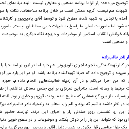
توضیح می‌دهد: راز الزاما برنامه مذهبی و معارفی نیست. البته برنامه‌ای تح
 شبهات هم نیست. گرچه ممکن است در خلال برنامه ملاحظات، نکات یا سوا
مده یا تبدیل به شبهه شده، مطرح شود و توسط آقای یامین‌پور و کارشناس
ده شود اما ماموریت اصلی ما پاسخ به شبهات دینی مخاطبان نیست. ماموری
ارائه خوانش انقلاب اسلامی از موضوعات و دریچه نگاه دیگری به موضوعات 
 و مذهبی است.
رابر
از باتلاق انرژی تا بن‌بست ترامپ
حکای
ار نادر طالب‌زاده
نرگس 
 کنار تهیه‌کنندگی، تجربه اجرای تلویزیونی هم دارد اما در این برنامه اجرا را 
ر سپرده و ترجیح داده که صرفا تهیه‌کننده برنامه باشد. او در این‌باره می‌گوی
ماعی
رضا سپهوند - سخنگوی کمیسیون انرژی مجلس
ه من اجرا می‌کنم و در آن زمینه فعالیت‌هایی انجام داده‌ام، حوزه ر
مرتبط با رسانه است، بنابراین تمرکزی بر این جنس مسائل نداشتم. از طر
 به‌مراتب از بین گزینه‌هایی که مطرح شده بودند، قوی‌تر و دقیق‌تر بود. البته 
د در نظر داشته باشیم که برند و نام راز، متعلق به زنده‌یاد نادر طالب‌زاده بزرگ
 این رو نشستن روی صندلی راز و احیای این برند، نیازمند حضور
ای بود که بتواند این بار را بر دوش بکشد و موضوعات را در سطح خوبی دنبال
ر یک طراز مناسبی قرار بگیرد. به همین دلیل آقای یامین‌پور بهترین گزینه برای 