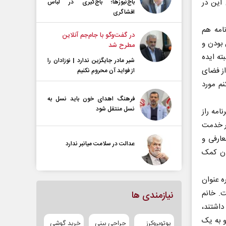
این در
باج‌نیوزها؛ باج‌گیری در لباس
افشاگری
امه هم
در گفت‌و‌گو با جام‌جم آنلاین
 بودن و
مطرح شد
ته ایده
شیر مادر جایگزین ندارد | نوزادان را
ز فضای
از فواید آن محروم نکنیم
نم مورد
فرهنگ اهدای خون باید نسل به
نسل منتقل شود
نامه راز
در خدمت
عارفی و
عدالت در سلامت میانبر ندارد
ان کمک
ه عنوان
ت. خانم
نیازمندی ها
داشتند،
و به یک
یوتوبروکرز
جراحی بینی
خرید گوشی