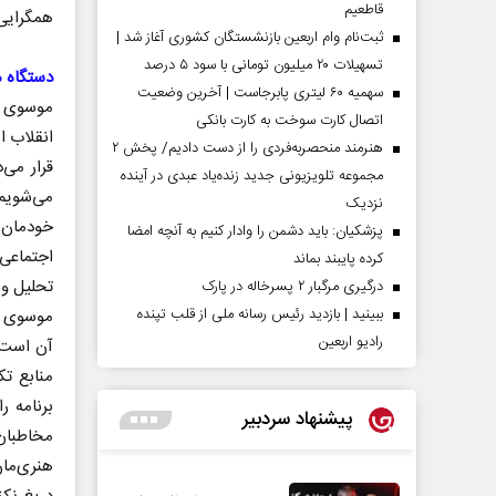
قاطعیم
همگرایی 
ثبت‌نام وام اربعین بازنشستگان کشوری آغاز شد |
تسهیلات ۲۰ میلیون تومانی با سود ۵ درصد
دستگاه م
سهمیه ۶۰ لیتری پابرجاست | آخرین وضعیت
موسوی بی
اتصال کارت سوخت به کارت بانکی
انقلاب ا
هنرمند منحصر‌به‌فردی را از دست دادیم/ پخش ۲
قرار می‌
مجموعه تلویزیونی جدید زنده‌یاد عبدی در آینده
می‌شویم
نزدیک
خودمان 
پزشکیان: باید دشمن را وادار کنیم به آنچه امضا
اجتماعی،
کرده پایبند بماند
تحلیل و 
درگیری مرگبار ۲ پسرخاله در پارک
ببینید | بازدید رئیس رسانه ملی از قلب تپنده
موسوی در
رادیو اربعین
آن است. 
منابع ت
برنامه ر
پیشنهاد سردبیر
مخاطبان 
هنری‌مان