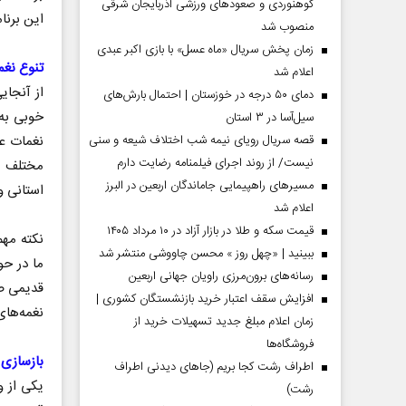
کوهنوردی و صعودهای ورزشی آذربایجان شرقی
این برنام
منصوب شد
زمان پخش سریال «ماه عسل» با بازی اکبر عبدی
تنوع نغم
اعلام شد
از آنجا
دمای ۵۰ درجه در خوزستان | احتمال بارش‌های
خوبی به
سیل‌آسا در ۳ استان
نغمات عا
قصه سریال رویای نیمه شب اختلاف شیعه و سنی
نیست/ از روند اجرای فیلمنامه رضایت دارم
مختلف ب
مسیر‌های راهپیمایی جاماندگان اربعین در البرز
استانی و
اعلام شد
مردادماه
صفحات نخست روزنامه ها‌ی‌سه‌شنبه ۶ مردادماه
صفحات
قیمت سکه و طلا در بازار آزاد در ۱۰ مرداد ۱۴۰۵
نکته مهم
ببینید | «چهل روز » محسن چاووشی منتشر شد
ما در حو
رسانه‌های برون‌مرزی راویان جهانی اربعین
قدیمی صح
افزایش سقف اعتبار خرید بازنشستگان کشوری |
نغمه‌های
زمان اعلام مبلغ جدید تسهیلات خرید از
فروشگاه‌ها
بازسازی
اطراف رشت کجا بریم (جاهای دیدنی اطراف
یکی از و
رشت)