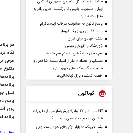
ببینید | فرمانده کل انتظامی جمهوری اسلامی
ایران­: مأموریت پلیس تا بازگشت آخرین زائر به
منزل ادامه دارد
پاسخ قانون به خشونت در قاب اینستاگرام
راز ماندگاری پرواز یک قهرمان
نقشه جهادی برای ایران
هر برنام
رکوردشکنی تاریخی بورس
نگاه کرد
هم دنبال جوانگرایی هستم هم نتیجه
طرفی برن
دستگیری تعداد ۸ نفر از اشرار مسلح شاخص و
متنوع ح
مرتبطین گروهک های تروریستی
قطعه گمشده پازل کهکشانی‌ها
برنامه‌ه
برنامه‌
نسل جوان
گوناگون
پاسخ دهن
روی آنت
گلکسی اس ۲۷ اولترا؛ پیش‌نمایشی از تغییرات
برنامه ا
بنیادین در پرچمدار بعدی سامسونگ
رشد خیره‌کننده بازار توکن‌های هوش مصنوعی
رهایی از