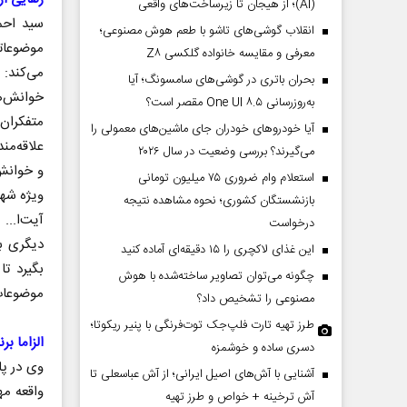
(AI)؛ از هیجان تا زیرساخت‌های واقعی
سید احم
انقلاب گوشی‌های تاشو‌ با طعم هوش مصنوعی؛
موضوعاتی
معرفی و مقایسه خانواده گلکسی Z۸
می‌کند:
بحران باتری در گوشی‌های سامسونگ؛ آیا
خوانش‌ها
به‌روزرسانی One UI ۸.۵ مقصر است؟
متفکران 
آیا خودروهای خودران جای ماشین‌های معمولی را
علاقه‌من
می‌گیرند؟ بررسی وضعیت در سال ۲۰۲۶
و خوانش‌
استعلام وام ضروری ۷۵ میلیون تومانی
ویژه شهی
بازنشستگان کشوری؛ نحوه مشاهده نتیجه
آیت‌ا...
درخواست
دیگری به
این غذای لاکچری را ۱۵ دقیقه‌ای آماده کنید
بگیرد ت
چگونه می‌توان تصاویر ساخته‌شده با هوش
موضوعات 
مصنوعی را تشخیص داد؟
طرز تهیه تارت فلپ‌جک توت‌فرنگی با پنیر ریکوتا؛
الزاما بر
دسری ساده و خوشمزه
وی در پا
آشنایی با آش‌های اصیل ایرانی؛ از آش عباسعلی تا
واقعه مه
آش ترخینه + خواص و طرز تهیه