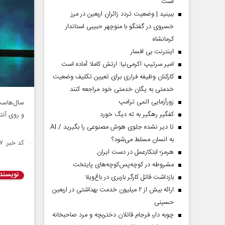
است
ببینید | وضعیت تردد زائران اربعین در مرز
خسروی در گفتگو با منوچهر حبیبی استاندار
کرمانشاه
اینترنت بی افسار
امیر سرتیپ اکرمی‌نیا: ارتش کاملا آماده است
کارکنان وظیفه فراری برای تعیین تکلیف وضعیت
خدمتی به یگان خدمتی خود مراجعه کنند
زورآزمایی اتمی ترامپ
سال‌هاست 
کفگیر رهگیر به ته دیگ خورد
و روی آنت
تا دیر نشده جلوی هوش مصنوعی را بگیرید / AI
به انسان مسلط می‌شود؟
کد خبر: ۱۴۶۵۰۳۷
هرمز؛ ابتکارعمل در دست ایران
مشروطه در کوچه‌پس‌کوچه‌های پایتخت
نویسند
بازداشت قاتل کارگر باربری در باغ‌ویلا
ارائه بیش از ۲ میلیون خدمت بهداشتی در اربعین
حسینی
چوبه دار، فرجام قاتلان دختربچه و مرد صاحبخانه