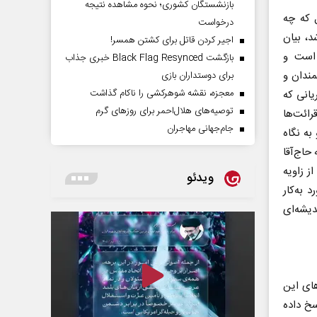
بازنشستگان کشوری؛ نحوه مشاهده نتیجه
 که چه
درخواست
د، بیان
اجیر کردن قاتل برای کشتن همسر!
 است و
بازگشت Black Flag Resynced خبری جذاب
مندان و
برای دوستداران بازی
معجزه، نقشه شوهرکشی را ناکام گذاشت
یانی که
توصیه‌های هلال‌احمر برای روز‌های گرم
رائت‌ها
جام‌جهانی مهاجران
به نگاه
حاج‌آقا
ز زاویه
ویدئو
 به‌کار
یشه‌ای
های این
سخ داده