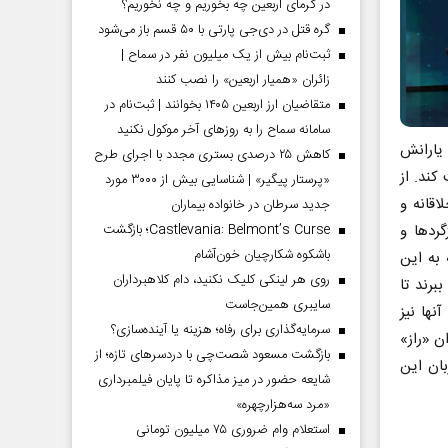
در گرمای اربعین چه بخوریم و چه نخوریم؟
گره قتل در دی‌جی پارتی با ۵۰ قسم باز می‌شود
ثبت‌نام بیش از یک میلیون نفر در سماح |
زائران «همیار اربعین» را نصب کنند
متقاضیان ارز اربعین ۱۴۰۵ بخوانند | ثبت‌نام در
سامانه سماح را به روز‌های آخر موکول نکنید
 یارانش
کاهش ۲۵ درصدی بستری مجدد با اجرای طرح
کند. از
«پرستار پیگیر» | شناسایی بیش از ۳۰۰۰ مورد
اقانه و
جدید سرطان در خانواده بیماران
ردها و
Castlevania: Belmont’s Curse؛ بازگشت
باشکوه شکارچیان خون‌آشام
 به این
روی هر لینکی کلیک نکنید، دام کلاهبرداران
رند تا
سایبری همین‌جاست
نها نیز
سرمایه‌گذاری برای رفاه؛ هزینه یا آینده‌سازی؟
ن «راز»
بازگشت مسعود شصت‌چی با دردسر‌های تازه؛ از
ان این
شایعه حضور در میز مذاکره تا پایان فیلمبرداری
«مرد سه‌هزارچهره»
استعلام وام ضروری ۷۵ میلیون تومانی