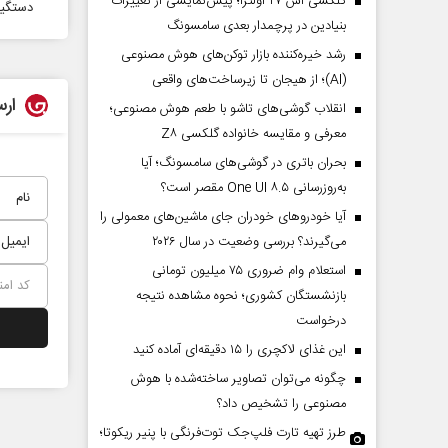
گلکسی اس ۲۷ اولترا؛ پیش‌نمایشی از تغییرات
دستگیر
بنیادین در پرچمدار بعدی سامسونگ
رشد خیره‌کننده بازار توکن‌های هوش مصنوعی
(AI)؛ از هیجان تا زیرساخت‌های واقعی
ارس
انقلاب گوشی‌های تاشو‌ با طعم هوش مصنوعی؛
معرفی و مقایسه خانواده گلکسی Z۸
بحران باتری در گوشی‌های سامسونگ؛ آیا
به‌روزرسانی One UI ۸.۵ مقصر است؟
آیا خودروهای خودران جای ماشین‌های معمولی را
می‌گیرند؟ بررسی وضعیت در سال ۲۰۲۶
استعلام وام ضروری ۷۵ میلیون تومانی
بازنشستگان کشوری؛ نحوه مشاهده نتیجه
درخواست
این غذای لاکچری را ۱۵ دقیقه‌ای آماده کنید
چگونه می‌توان تصاویر ساخته‌شده با هوش
مصنوعی را تشخیص داد؟
طرز تهیه تارت فلپ‌جک توت‌فرنگی با پنیر ریکوتا؛