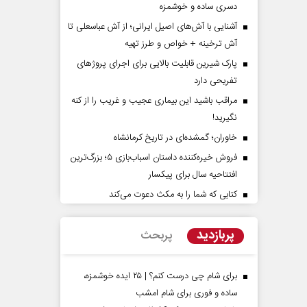
دسری ساده و خوشمزه
آشنایی با آش‌های اصیل ایرانی؛ از آش عباسعلی تا
آش ترخینه + خواص و طرز تهیه
پارک شیرین قابلیت‌ بالایی برای اجرای پروژهای
تفریحی دارد
مراقب باشید این بیماری عجیب و غریب را از کنه
نگیرید!
دات کوتاه‏‌مدت و
اربعین نماد مقاومت در برابر
خاوران؛ گمشده‌ای در تاریخ کرمانشاه
اقع آمریکا
استکبار‌
فروش خیره‌کننده داستان اسباب‌بازی ۵؛ بزرگ‌ترین
 مسائل سیاسی
افتتاحیه سال برای پیکسار
رحمت‌الله نوروزی - عضو کمیسیون اجتماعی
رضا 
مجلس
کتابی که شما را به مکث دعوت می‌کند
پربازدید
پربحث
برای شام چی درست کنم؟ | ۲۵ ایده خوشمزه،
ساده و فوری برای شام امشب