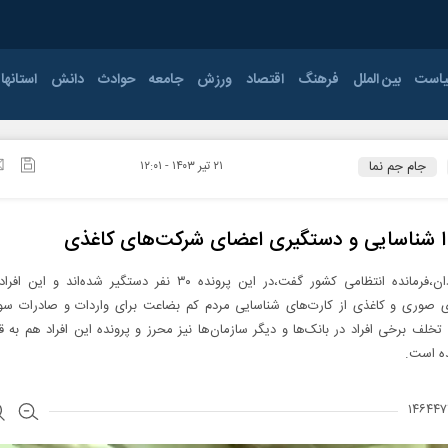
است
بین الملل
فرهنگ
اقتصاد
ورزش
جامعه
حوادث
دانش
استانها
ی
ودرو
جنگ
اقتصاد جهان
مجلس
سینما و تئاتر
بانوان
فناوری
آذربایجان غربی
صنعت و
کتاب و ادبیات
قوه قضائیه
بانک بیمه و
اصفهان
موسیقی
کشتی و وزنه برداری
احزاب
افزار
انرژی
بورس
جام جم نما
۲۱ تير ۱۴۰۳ - ۱۲:۰۱
پی
ایلام
معارف و اندیشه
سیاست خارجی
ورزش های پایه
دفاعی و امنیتی
سایر
بوشهر
تیاری
جام جهانی 2026
خراسان جنوبی
خراسان رضوی
 ا شناسایی و دستگیری اعضای شرکت‌های کاغذی
زنجان
سمنان
سردار رادان،فرمانده انتظامی کشور گفت،در این پرونده ۳۰ نفر دستگیر شده‌اند و
قزوین
قم
 صوری و کاغذی از کارت‌های شناسایی مردم کم بضاعت برای واردات و صادرات سوء
 تخلف برخی افراد در بانک‌ها و دیگر سازمان‌ها نیز محرز و پرونده این افراد هم به قو
کرمانشاه
کهگیلویه و بویراحمد
ه است.
مازندران
مرکزی
همدان
یزد