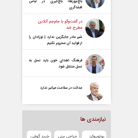
باج‌نیوزها؛ باج‌گیری در لباس
افشاگری
در گفت‌و‌گو با جام‌جم آنلاین
مطرح شد
شیر مادر جایگزین ندارد | نوزادان را
از فواید آن محروم نکنیم
فرهنگ اهدای خون باید نسل به
نسل منتقل شود
عدالت در سلامت میانبر ندارد
نیازمندی ها
یوتوبروکرز
جراحی بینی
خرید گوشی