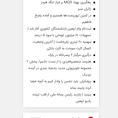
رهگیری پهپاد MQ9 بر فراز تنگه هرمز
‌زائران سبز
در کمین تروریست‌ها هستیم و آماده پاسخ
قاطعیم
ثبت‌نام وام اربعین بازنشستگان کشوری آغاز شد |
تسهیلات ۲۰ میلیون تومانی با سود ۵ درصد
سهمیه ۶۰ لیتری پابرجاست | آخرین وضعیت
اتصال کارت سوخت به کارت بانکی
درگیری مرگبار ۲ پسرخاله در پارک
هنرمند منحصر‌به‌فردی را از دست دادیم/ پخش ۲
مجموعه تلویزیونی جدید زنده‌یاد عبدی در آینده
نزدیک
پزشکیان: باید دشمن را وادار کنیم به آنچه امضا
کرده پایبند بماند
ببینید | بازدید رئیس رسانه ملی از قلب تپنده
رادیو اربعین