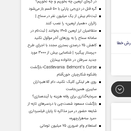
در گرمای اربعین چه بخوریم و چه نخوریم؟
گره قتل در دی‌جی پارتی با ۵۰ قسم باز می‌شود
ثبت‌نام بیش از یک میلیون نفر در سماح |
زائران «همیار اربعین» را نصب کنند
متقاضیان ارز اربعین ۱۴۰۵ بخوانند | ثبت‌نام در
سامانه سماح را به روز‌های آخر موکول نکنید
رش خطا
کاهش ۲۵ درصدی بستری مجدد با اجرای طرح
«پرستار پیگیر» | شناسایی بیش از ۳۰۰۰ مورد
جدید سرطان در خانواده بیماران
Castlevania: Belmont’s Curse؛ بازگشت
باشکوه شکارچیان خون‌آشام
روی هر لینکی کلیک نکنید، دام کلاهبرداران
سایبری همین‌جاست
سرمایه‌گذاری برای رفاه؛ هزینه یا آینده‌سازی؟
بازگشت مسعود شصت‌چی با دردسر‌های تازه؛ از
شایعه حضور در میز مذاکره تا پایان فیلمبرداری
«مرد سه‌هزارچهره»
استعلام وام ضروری ۷۵ میلیون تومانی