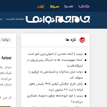
صفحه نخست
سی
دولت
فوتبال
عمومی
دفاع مقدس
اقتصاد ایران
آذربایجان شرق
خ
تازه ها
نوانما
اردبیل
رهبری
صدا و سیما
ورزش های تو
فوتسال
چهارمحال و بخ
ببینید | اتحاد مقدس، از اصولی‌ترین امور است
ببینید
حمله صهیونیست ها به خبرنگار پرس‌تی‌وی در
خوزستان
اردوگاه قلندیا
فارس
دولت لبنان مذاکرات و امتیازدهی به تل‌آویو را
شرکت‌های
متوقف کند
می‌کردند.
کرمان
پایان طرح ترافیکی اربعین ۱۴۰۵ پلیس راهور
ارسال شد
لرستان
فراجا با ثبت ۶۷ میلیون تردد
ببینید | خود فروخته‌ها چطور با موساد همکاری
کد خبر: ۱۴۶۴۴۷۲
هرمزگان
می‌کردند؟