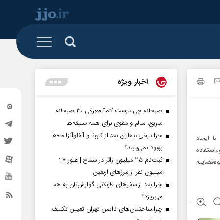
 و تشکل ها
البرز
رزمی
اخبار ویژه
تهران
گیشه روزنامه
خراسان شمالی
صبحانه چی درست کنم؟ معرفی ۳۰ صبحانه
سریع، سالم و مقوی برای همه سلیقه‌ها
سیستان و بلوچستان
چرا برخی بیماران بعد از کرونا و آنفلوآنزا ماه‌ها
 این افراد با ایجاد
کردستان
بهبود نمی‌یابند؟
استفاده
ثبت‌نام ۲.۵ میلیون زائر در سماح | عبور ۱.۷
ه‌قضاییه
گلستان
میلیون نفر از مرز‌های اربعین
ساوه
چرا بعد از سفرهای طولانی گوارش‌تان به هم
می‌ریزد؟
مناطق آزاد
چرا ساختمان‌های ناایمن تهران تعیین تکلیف