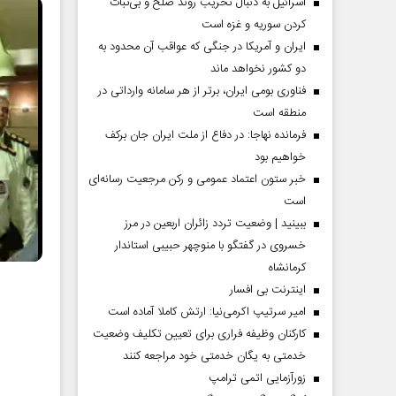
اسرائیل به دنبال تخریب روند صلح و بی‌ثبات
گیلان
کردن سوریه و غزه است
ایران و آمریکا در جنگی که عواقب آن محدود به
دو کشور نخواهد ماند
فناوری بومی ایران، برتر از هر سامانه وارداتی در
منطقه است
فرمانده نهاجا: در دفاع از ملت ایران جان برکف
خواهیم بود
خبر ستون اعتماد عمومی و رکن مرجعیت رسانه‌ای
است
ببینید | وضعیت تردد زائران اربعین در مرز
خسروی در گفتگو با منوچهر حبیبی استاندار
کرمانشاه
اینترنت بی افسار
امیر سرتیپ اکرمی‌نیا: ارتش کاملا آماده است
کارکنان وظیفه فراری برای تعیین تکلیف وضعیت
خدمتی به یگان خدمتی خود مراجعه کنند
زورآزمایی اتمی ترامپ