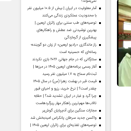
نمی‌شوند؟
آمار معلولیت در ایران | بیش از ۱۰.۵ میلیون نفر
با محدودیت عملکردی زندگی می‌کنند
توصیه‌های طب سنتی برای زائران اربعین |
بهترین نوشیدنی ضد عطش و راهکارهای
پیشگیری از گرمازدگی
راز ماندگاری «رادیو اربعین» از زبان دو گوینده؛
رسانه‌ای که حسینیه است
ستارگانی که در جام جهانی ۲۰۲۶ بازی نکردند
آغاز رسمی برنامه‌های اربعین ۱۴۰۵ در مرز‌ها |
ثبت‌نام سماح به ۱.۷ میلیون نفر رسید
قیمت قبر در بهشت زهرا (س) در سال ۱۴۰۵
چقدر است؟ | نرخ خرید، رزرو و احیای قبور
چرا گرد و غبار در ایران تشدید شد؟ | حقابه
تالاب‌ها مهم‌ترین راهکار مهار ریزگردهاست
مجازات سنگین برای آدم‌ربایان گوش‌بر
واکسن جدید سرطان پانکراس امیدبخش شد
توصیه‌های تغذیه‌ای برای زائران اربعین ۱۴۰۵ |