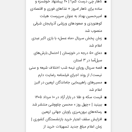
ناهار چی درست کنم؟ | ۲۰ پیشنهاد خوشمزه و
ساده برای ناهار امروز + غذاهای فوری و اقتصادی
امیرحسین بهداد به عنوان سرپرست هیئت
کوهنوردی و صعودهای ورزشی آذربایجان شرقی
منصوب شد
زمان پخش سریال «ماه عسل» با بازی اکبر عبدی
اعلام شد
دمای ۵۰ درجه در خوزستان | احتمال بارش‌های
سیل‌آسا در ۳ استان
قصه سریال رویای نیمه شب اختلاف شیعه و سنی
مردادماه
صفحات نخست روزنامه ها‌ی‌سه‌شنبه ۶ مردادماه
صفحات
نیست/ از روند اجرای فیلمنامه رضایت دارم
مسیر‌های راهپیمایی جاماندگان اربعین در البرز
اعلام شد
قیمت سکه و طلا در بازار آزاد در ۱۰ مرداد ۱۴۰۵
ببینید | «چهل روز » محسن چاووشی منتشر شد
رسانه‌های برون‌مرزی راویان جهانی اربعین
افزایش سقف اعتبار خرید بازنشستگان کشوری |
زمان اعلام مبلغ جدید تسهیلات خرید از