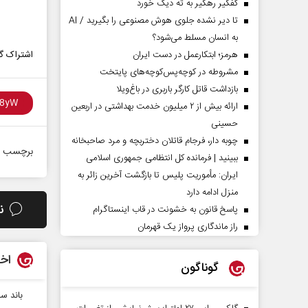
کفگیر رهگیر به ته دیگ خورد
تا دیر نشده جلوی هوش مصنوعی را بگیرید / AI
به انسان مسلط می‌شود؟
هرمز؛ ابتکارعمل در دست ایران
اشتراک گذ
مشروطه در کوچه‌پس‌کوچه‌های پایتخت
بازداشت قاتل کارگر باربری در باغ‌ویلا
ارائه بیش از ۲ میلیون خدمت بهداشتی در اربعین
حسینی
چوبه دار، فرجام قاتلان دختربچه و مرد صاحبخانه
برچسب ه
ببینید | فرمانده کل انتظامی جمهوری اسلامی
ایران­: مأموریت پلیس تا بازگشت آخرین زائر به
منزل ادامه دارد
ن
پاسخ قانون به خشونت در قاب اینستاگرام
راز ماندگاری پرواز یک قهرمان
اخب
گوناگون
باند س