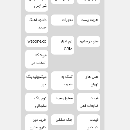
شیائومی
هزینه پست
بخورات
دانلود آهنگ
جدید
سئو در مشهد
نرم افزار
webone.co
CRM
فروشگاه
انتخاب من
هتل های
کمک به
میکروبلیدینگ
تهران
خیریه
ابرو
قیمت
مفتول سیاه
کوچینگ
ضایعات آهن
سازمانی
قیمت
جک سقفی
خرید میز
هبلکس
اداری مدرن