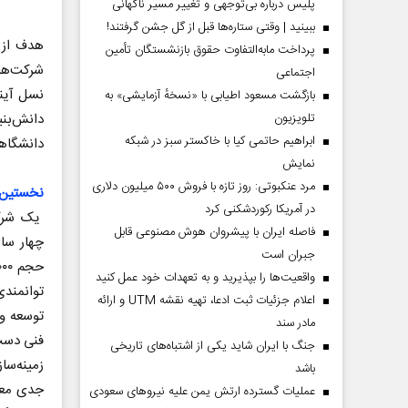
پلیس درباره بی‌توجهی و تغییر مسیر ناگهانی
ببینید | وقتی ستاره‌ها قبل از گل جشن گرفتند!
هدف از ا
پرداخت مابه‌التفاوت حقوق بازنشستگان تأمین
شرکت‌های
اجتماعی
نسل آیند
بازگشت مسعود اطیابی با «نسخهٔ آزمایشی» به
تلویزیون
ابراهیم حاتمی کیا با خاکستر سبز در شبکه
دانشگاهی
نمایش
مرد عنکبوتی: روز تازه با فروش ۵۰۰ میلیون دلاری
نخستین 
در آمریکا رکوردشکنی کرد
یک شرکت
فاصله ایران با پیشرو‌ان هوش مصنوعی قابل
چهار سال
جبران است
واقعیت‌ها را بپذیرید و به تعهدات خود عمل کنید
توانمند
اعلام جزئیات ثبت ادعا، تهیه نقشه UTM و ارائه
توسعه و 
مادر سند
فنی دست 
جنگ با ایران شاید یکی از اشتباه‌های تاریخی
زمینه‌سا
باشد
جدی معا
عملیات گسترده ارتش یمن علیه نیروهای سعودی