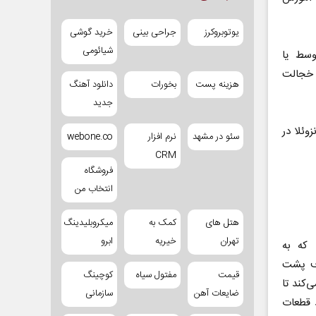
یوتوبروکرز
جراحی بینی
خرید گوشی
شیائومی
ط ​​یا
 خجالت
هزینه پست
بخورات
دانلود آهنگ
جدید
وئلا در
سئو در مشهد
نرم افزار
webone.co
CRM
فروشگاه
انتخاب من
هتل های
کمک به
میکروبلیدینگ
تهران
خیریه
ابرو
وعی که به
دف پشت
قیمت
مفتول سیاه
کوچینگ
‌کند تا
ضایعات آهن
سازمانی
چنین برای ایجاد قطعات