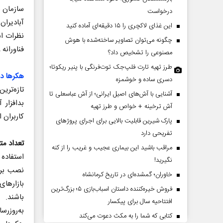
سازمان ب
درخواست
آبادیران
این غذای لاکچری را ۱۵ دقیقه‌ای آماده کنید
نظرات اس
چگونه می‌توان تصاویر ساخته‌شده با هوش
فناورانه
مصنوعی را تشخیص داد؟
طرز تهیه تارت فلپ‌جک توت‌فرنگی با پنیر ریکوتا؛
هکرها در
دسری ساده و خوشمزه
آشنایی با آش‌های اصیل ایرانی؛ از آش عباسعلی تا
بدافزار 
ت‌پرده تهدیدات کوتاه‏‌مدت و
اربعین نماد مقاومت در براب
آش ترخینه + خواص و طرز تهیه
ا‌های خلاف واقع آمریکا
استکبار‌
کاربران 
پارک شیرین قابلیت‌ بالایی برای اجرای پروژهای
تفریحی دارد
ن - تحلیلگر مسائل سیاسی
رحمت‌الله نوروزی - عضو کمیسیون اجتماع
تعداد مت
مراقب باشید این بیماری عجیب و غریب را از کنه
مجلس
استفاده ا
نگیرید!
نصب برنا
خاوران؛ گمشده‌ای در تاریخ کرمانشاه
بازار‌ها
فروش خیره‌کننده داستان اسباب‌بازی ۵؛ بزرگ‌ترین
باشند.
افتتاحیه سال برای پیکسار
به‌روزرس
کتابی که شما را به مکث دعوت می‌کند