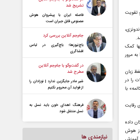
تشریح شد
 تقویت
فاصله ایران با پیشرو‌ان هوش
مصنوعی قابل جبران است
ندونزی،
جام‌جم آنلاین بررسی کرد
د.
باج‌نیوزها؛ باج‌گیری در لباس
نها کمک
افشاگری
به مرور
در گفت‌و‌گو با جام‌جم آنلاین
فظ زبان
مطرح شد
ت را در
شیر مادر جایگزین ندارد | نوزادان را
از فواید آن محروم نکنیم
لمه» با
ی رقابت
فرهنگ اهدای خون باید نسل به
نسل منتقل شود
 امکان داده
از هوش
نیازمندی ها
 آموزش