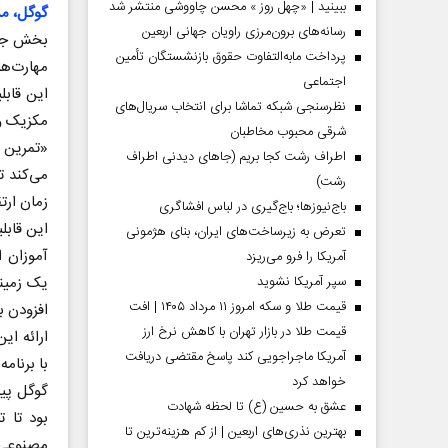
ببینید | «چهل روز » محسن چاووشی منتشر شد
گوگل، م
رسانه‌های برون‌مرزی راویان جهانی اربعین
بخش جست
پرداخت مابه‌التفاوت حقوق بازنشستگان تأمین
مهارت‌ها
اجتماعی
این قابل
نظرسنجی شبکه تماشا برای انتخاب سریال‌های
مکزیک و 
شرقی محبوب مخاطبان
«تمرین م
اطراف رشت کجا بریم (جاهای دیدنی اطراف
می‌کند ت
رشت)
زمان ارتق
باج‌نیوزها؛ باج‌گیری در لباس افشاگری
این قابل
تعرض به زیرساخت‌های ایران، بنای هژمونی
آموزان ا
آمریکا را فرو می‌ریزد
یک زمینه
سپر آمریکا نشوید
قیمت طلا و سکه امروز ۱۱ مرداد ۱۴۰۵ | افت
افزودن ب
قیمت طلا در بازار تهران با کاهش نرخ ارز
ارائه ای
آمریکا ماجراجویی کند پاسخ مقتضی دریافت
با برنامه‌های
خواهد کرد
عشق به حسین (ع) تا لحظه شهادت
بود تا 
بهترین نذری‌های اربعین | از کم هزینه‌ترین تا
مصنوعی 