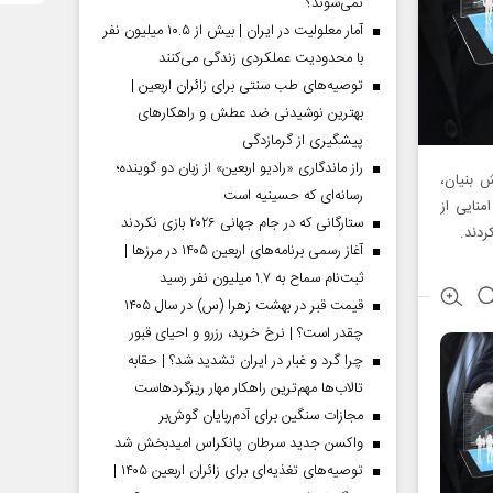
نمی‌شوند؟
آمار معلولیت در ایران | بیش از ۱۰.۵ میلیون نفر
با محدودیت عملکردی زندگی می‌کنند
توصیه‌های طب سنتی برای زائران اربعین |
بهترین نوشیدنی ضد عطش و راهکارهای
پیشگیری از گرمازدگی
راز ماندگاری «رادیو اربعین» از زبان دو گوینده؛
 دانش بنیان،
رسانه‌ای که حسینیه است
منایی از
ستارگانی که در جام جهانی ۲۰۲۶ بازی نکردند
ردند.
آغاز رسمی برنامه‌های اربعین ۱۴۰۵ در مرز‌ها |
ثبت‌نام سماح به ۱.۷ میلیون نفر رسید
قیمت قبر در بهشت زهرا (س) در سال ۱۴۰۵
چقدر است؟ | نرخ خرید، رزرو و احیای قبور
چرا گرد و غبار در ایران تشدید شد؟ | حقابه
تالاب‌ها مهم‌ترین راهکار مهار ریزگردهاست
مجازات سنگین برای آدم‌ربایان گوش‌بر
واکسن جدید سرطان پانکراس امیدبخش شد
توصیه‌های تغذیه‌ای برای زائران اربعین ۱۴۰۵ |