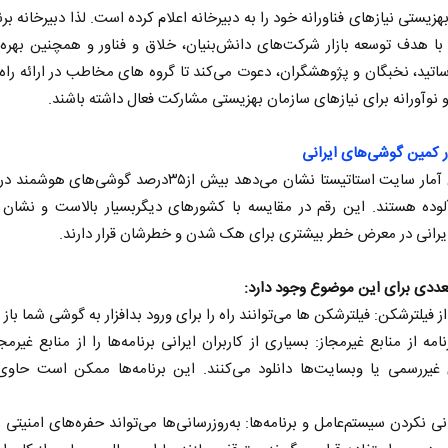
هزیستی نیازهای فناورانه خود را به دبیرخانه اعلام کرده است. لذا دبیرخانه برن
 با هدف توسعه بازار شرکت‌های دانش‌بنیان، خلاق و فناور و همچنین بهره‌
اتید، نخبگان و پژوهشگران، دعوت می‌کند تا گروه های مخاطب در ارائه راه
 و نوآورانه برای نیازهای سازمان بهزیستی مشارکت فعال داشته باشند.
 کمین گوشی‌های ایرانی
تازه‌ترین آمار سایت استاتیستا نشان می‌دهد بیش از۳۵درصد گوشی‌های 
آلوده هستند. این رقم در مقایسه با کشور‌های دیگربسیار بالاست و نشان
ر
از باتلاق انرژی تا بن‌بست ترامپ
حکایت ی
ایرانی در معرض خطر بیشتری برای هک شدن و خطرشان قرار دارند.
نرگس خانع
ی
رضا سپهوند - سخنگوی کمیسیون انرژی مجلس
عددی برای این موضوع وجود دارد:
ز فیلترشکن: فیلترشکن ها می‌توانند راه را برای ورود بدافزار به گوشی شما باز ک
مه از منابع غیرمجاز: بسیاری از کاربران ایرانی برنامه‌ها را از منابع غیرمجا
ی غیررسمی یا وبسایت‌ها دانلود می‌کنند. این برنامه‌ها ممکن است حاوی 
انی نکردن سیستم‌عامل و برنامه‌ها: به‌روزرسانی‌ها می‌تواند حفره‌های امنیتی 