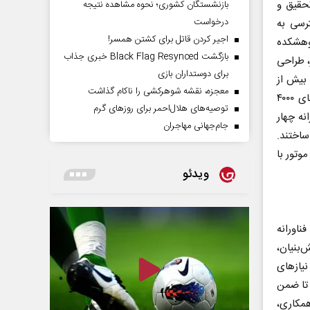
حقیق و
بازنشستگان کشوری؛ نحوه مشاهده نتیجه
درخواست
رسی به
اجیر کردن قاتل برای کشتن همسر!
وهشکده
بازگشت Black Flag Resynced خبری جذاب
، طراحی
برای دوستداران بازی
 بیش از
معجزه، نقشه شوهرکشی را ناکام گذاشت
۱۳۰موتور بنزینی و مطالعه دستاورد ۱۳سازنده نامی موتور در سطح جهان، موتور مبنای ۴۰۰۰
توصیه‌های هلال‌احمر برای روز‌های گرم
نه چهار
جام‌جهانی مهاجران
ساختند.
دست آمد و ۱۰ بخش اصلی موتور با
ویدئو
ناورانه
‌بنیان،
 نیازهای
 تا ضمن
مکاری،