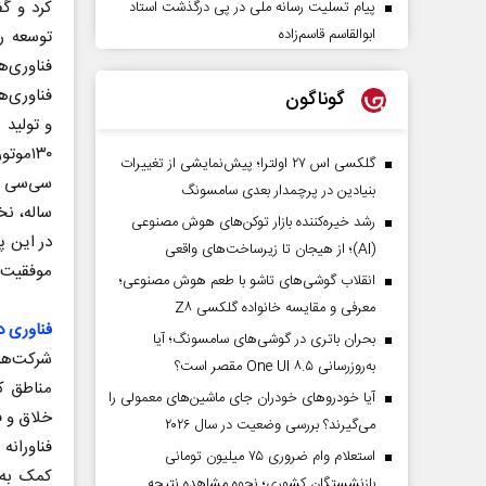
کرد و گ
پیام تسلیت رسانه ملی در پی درگذشت استاد
ابوالقاسم قاسم‌زاده
توسعه ر
فناوری‌
فناوری‌ه
گوناگون
و تولید 
گلکسی اس ۲۷ اولترا؛ پیش‌نمایشی از تغییرات
سی‌سی شش
بنیادین در پرچمدار بعدی سامسونگ
ساله، نخ
رشد خیره‌کننده بازار توکن‌های هوش مصنوعی
(AI)؛ از هیجان تا زیرساخت‌های واقعی
موفقیت 
انقلاب گوشی‌های تاشو‌ با طعم هوش مصنوعی؛
معرفی و مقایسه خانواده گلکسی Z۸
فناوری 
بحران باتری در گوشی‌های سامسونگ؛ آیا
شرکت‌های
به‌روزرسانی One UI ۸.۵ مقصر است؟
مناطق کم
آیا خودروهای خودران جای ماشین‌های معمولی را
خلاق و فن
می‌گیرند؟ بررسی وضعیت در سال ۲۰۲۶
فناورانه
استعلام وام ضروری ۷۵ میلیون تومانی
کمک به 
بازنشستگان کشوری؛ نحوه مشاهده نتیجه