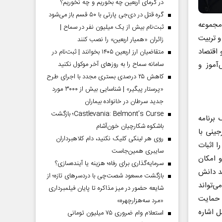
در گرمای اربعین چه بخوریم و چه نخوریم؟
گره قتل در دی‌جی پارتی با ۵۰ قسم باز می‌شود
مجموعه‌
ثبت‌نام بیش از یک میلیون نفر در سماح |
و تربیت
زائران «همیار اربعین» را نصب کنند
 اقتصاد
متقاضیان ارز اربعین ۱۴۰۵ بخوانند | ثبت‌نام در
دانش‌آموز و
سامانه سماح را به روز‌های آخر موکول نکنید
کاهش ۲۵ درصدی بستری مجدد با اجرای طرح
«پرستار پیگیر» | شناسایی بیش از ۳۰۰۰ مورد
جدید سرطان در خانواده بیماران
Castlevania: Belmont’s Curse؛ بازگشت
برنامه
باشکوه شکارچیان خون‌آشام
جینی با
روی هر لینکی کلیک نکنید، دام کلاهبرداران
را اثبات
سایبری همین‌جاست
 امکان
سرمایه‌گذاری برای رفاه؛ هزینه یا آینده‌سازی؟
ند دانش
بازگشت مسعود شصت‌چی با دردسر‌های تازه؛ از
ی‌تواند
شایعه حضور در میز مذاکره تا پایان فیلمبرداری
ه حمایت
«مرد سه‌هزارچهره»
 اشاره
استعلام وام ضروری ۷۵ میلیون تومانی