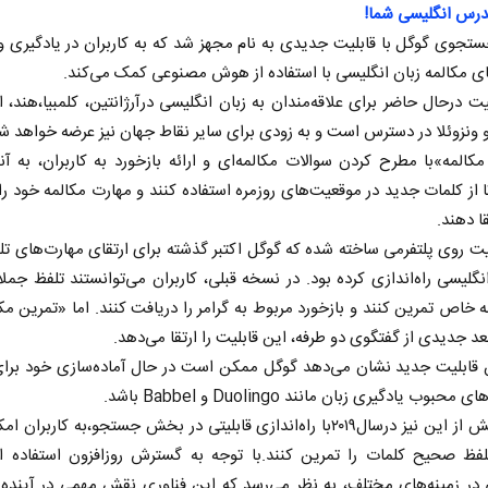
درس انگلیسی شما!
جوی گوگل با قابلیت جدیدی به نام مجهز شد که به کاربران در یادگیری و
ی مکالمه زبان انگلیسی با استفاده از هوش مصنوعی کمک می‌کند.
یت درحال حاضر برای علاقه‌مندان به زبان انگلیسی درآرژانتین، کلمبیا،هند، ا
ونزوئلا در دسترس است و به زودی برای سایر نقاط جهان نیز عرضه خواهد ش
کالمه»با مطرح کردن سوالات مکالمه‌ای و ارائه بازخورد به کاربران، به آ
ا از کلمات جدید در موقعیت‌های روزمره استفاده کنند و مهارت مکالمه خود را 
ا دهند.
یت روی پلتفرمی ساخته شده که گوگل اکتبر گذشته برای ارتقای مهارت‌های تل
نگلیسی راه‌اندازی کرده بود. در نسخه قبلی، کاربران می‌توانستند تلفظ جملا
 خاص تمرین کنند و بازخورد مربوط به گرامر را دریافت کنند. اما «تمرین مکا
عد جدیدی از گفتگوی دو طرفه، این قابلیت را ارتقا می‌دهد.
ن قابلیت جدید نشان می‌دهد گوگل ممکن است در حال آماده‌سازی خود برا
 محبوب یادگیری زبان مانند Duolingo و Babbel باشد.
گوگل پیش از این نیز درسال۲۰۱۹با راه‌اندازی قابلیتی در بخش جستجو،به کاربران
تلفظ صحیح کلمات را تمرین کنند.با توجه به گسترش روزافزون استفاده 
در زمینه‌های مختلف، به نظر می‌رسد که این فناوری نقش مهمی در آینده