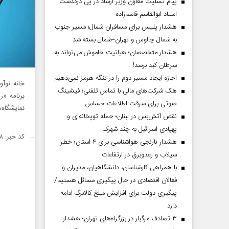
پیام تسلیت معاون وزیر ارشاد در پی درگذشت
استاد ابوالقاسم قاسم‌زاده
هشدار پلیس برای مسافران شمال؛ مسیر جنوب
به شمال چالوس و تهران–شمال بسته شد
هشدار متخصصان؛ هپاتیت خاموش می‌تواند به
سرطان کبد برسد!
اجازه ایجاد مسیر دوم را در تنگه هرمز نمی‌دهیم
هک شرکت‌های مالی با تماس تلفنی؛ فیشینگ
برنامه «ر
صوتی برای سرقت اطلاعات حساس
نمایشگاه‌
نقض آتش‌بس در لبنان؛ حمله توپخانه‌ای و
پهپادی اسرائیل به چند شهرک
کد خبر: ۱۴۵۴۳۵۸
هشدار نارنجی هواشناسی برای ۴ استان؛ خطر
سیلاب و رعدوبرق در ارتفاعات
با همراهی کارشناسان، دانشگاهیان، مدیران و
فعالان اقتصادی در حال پیگیری مسائل هستیم/
پیگیری دولت برای افزایش مبلغ کالابرگ ادامه
دارد
۳ تصادف مرگبار در بزرگراه‌های تهران؛ هشدار