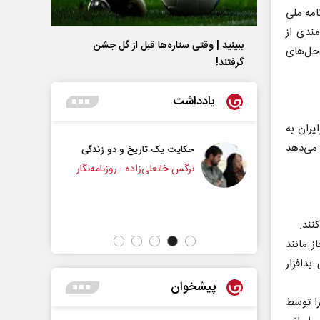
امه ملی
مندی از
ببینید | وقتی ستاره‌ها قبل از گل جشن
‌حل‌های
گرفتند!
یادداشت
هوشمند درایران به
 می‌دهد
ک تاریخ و دو زندگی
چرایی عقب‌نشینی ترامپ؟
لی‌زاده - روزنامه‌نگار
دکتر یدالله جوانی - تحلیلگر مسائل سیاسی
نند.
ز مانند
بدافزار
پیشخوان
را توسط