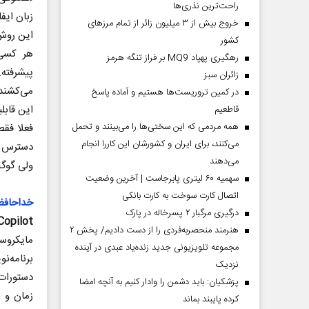
راحت‌ترین نذری‌ها
زبان ایف
خروج بیش از ۳ میلیون زائر از تمام مرز‌های
این روش
کشور
هر کسی 
رهگیری پهپاد MQ9 بر فراز تنگه هرمز
پیشرفته
‌زائران سبز
می‌کشند 
در کمین تروریست‌ها هستیم و آماده پاسخ
این قاب
قاطعیم
همه مردمی که این سختی‌ها را می‌بینند و تحمل
فعلا فقط
می‌کنند، برای ایران و کشورشان این کاررا انجام
دسترس 
می‌دهند
ولی گوگل
سهمیه ۶۰ لیتری پابرجاست | آخرین وضعیت
اتصال کارت سوخت به کارت بانکی
خداحافظ
درگیری مرگبار ۲ پسرخاله در پارک
Infra Copilot، آین
هنرمند منحصر‌به‌فردی را از دست دادیم/ پخش ۲
مجموعه تلویزیونی جدید زنده‌یاد عبدی در آینده
برنامه‌
نزدیک
دستورات،
پزشکیان: باید دشمن را وادار کنیم به آنچه امضا
کرده پایبند بماند