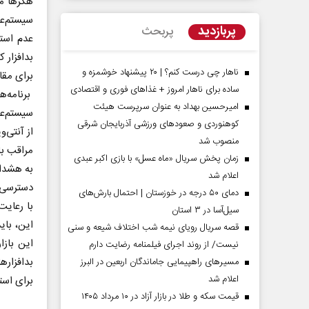
هکر‌ها م
سیستم‌عا
پربازدید
پربحث
عدم استف
بدافزار ك
ناهار چی درست کنم؟ | ۲۰ پیشنهاد خوشمزه و
برای مقاب
ساده برای ناهار امروز + غذاهای فوری و اقتصادی
برنامه‌ها
امیرحسین بهداد به عنوان سرپرست هیئت
سیستم‌عا
کوهنوردی و صعودهای ورزشی آذربایجان شرقی
از آنتی‌
منصوب شد
مراقب با
زمان پخش سریال «ماه عسل» با بازی اکبر عبدی
به هشدار
اعلام شد
مردادماه
صفحات نخست روزنامه ها‌ی‌سه‌شنبه ۶ مردادماه
صفحات
دسترسی‌ه
دمای ۵۰ درجه در خوزستان | احتمال بارش‌های
با رعایت
سیل‌آسا در ۳ استان
این، باید
قصه سریال رویای نیمه شب اختلاف شیعه و سنی
این بازا
نیست/ از روند اجرای فیلمنامه رضایت دارم
بدافزار‌
مسیر‌های راهپیمایی جاماندگان اربعین در البرز
اعلام شد
برای استف
قیمت سکه و طلا در بازار آزاد در ۱۰ مرداد ۱۴۰۵