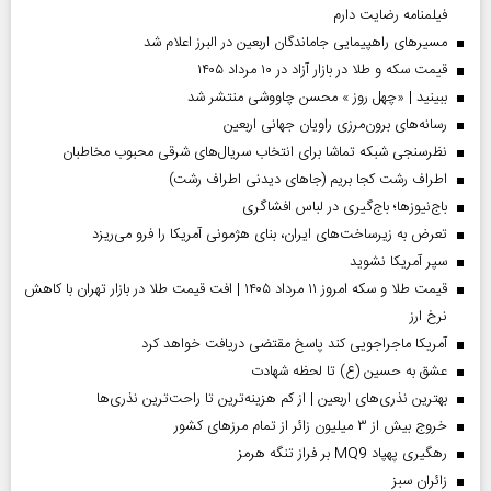
فیلمنامه رضایت دارم
مسیر‌های راهپیمایی جاماندگان اربعین در البرز اعلام شد
قیمت سکه و طلا در بازار آزاد در ۱۰ مرداد ۱۴۰۵
ببینید | «چهل روز » محسن چاووشی منتشر شد
رسانه‌های برون‌مرزی راویان جهانی اربعین
نظرسنجی شبکه تماشا برای انتخاب سریال‌های شرقی محبوب مخاطبان
اطراف رشت کجا بریم (جاهای دیدنی اطراف رشت)
باج‌نیوزها؛ باج‌گیری در لباس افشاگری
تعرض به زیرساخت‌های ایران، بنای هژمونی آمریکا را فرو می‌ریزد
سپر آمریکا نشوید
قیمت طلا و سکه امروز ۱۱ مرداد ۱۴۰۵ | افت قیمت طلا در بازار تهران با کاهش
نرخ ارز
آمریکا ماجراجویی کند پاسخ مقتضی دریافت خواهد کرد
عشق به حسین (ع) تا لحظه شهادت
بهترین نذری‌های اربعین | از کم هزینه‌ترین تا راحت‌ترین نذری‌ها
خروج بیش از ۳ میلیون زائر از تمام مرز‌های کشور
رهگیری پهپاد MQ9 بر فراز تنگه هرمز
‌زائران سبز