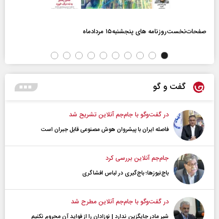
صفحات‌نخست‌روزنامه ها‌ی پنجشنبه‌۱۵ مردادماه
گفت و گو
در گفت‌و‌گو با جام‌جم آنلاین تشریح شد
فاصله ایران با پیشرو‌ان هوش مصنوعی قابل جبران است
جام‌جم آنلاین بررسی کرد
باج‌نیوزها؛ باج‌گیری در لباس افشاگری
در گفت‌و‌گو با جام‌جم آنلاین مطرح شد
شیر مادر جایگزین ندارد | نوزادان را از فواید آن محروم نکنیم