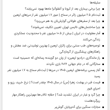
سلیقه‌ها
چرا برخی بیماران بعد از کرونا و آنفلوآنزا ماه‌ها بهبود نمی‌یابند؟
ثبت‌نام ۲.۵ میلیون زائر در سماح | عبور ۱.۷ میلیون نفر از مرز‌های اربعین
چرا بعد از سفرهای طولانی گوارش‌تان به هم می‌ریزد؟
چرا ساختمان‌های ناایمن تهران تعیین تکلیف نمی‌شوند؟
آمار معلولیت در ایران | بیش از ۱۰.۵ میلیون نفر با محدودیت عملکردی
زندگی می‌کنند
توصیه‌های طب سنتی برای زائران اربعین | بهترین نوشیدنی ضد عطش و
راهکارهای پیشگیری از گرمازدگی
راز ماندگاری «رادیو اربعین» از زبان دو گوینده؛ رسانه‌ای که حسینیه است
ستارگانی که در جام جهانی ۲۰۲۶ بازی نکردند
آغاز رسمی برنامه‌های اربعین ۱۴۰۵ در مرز‌ها | ثبت‌نام سماح به ۱.۷ میلیون نفر
رسید
قیمت قبر در بهشت زهرا (س) در سال ۱۴۰۵ چقدر است؟ | نرخ خرید، رزرو و
احیای قبور
چرا گرد و غبار در ایران تشدید شد؟ | حقابه تالاب‌ها مهم‌ترین راهکار مهار
ریزگردهاست
مجازات سنگین برای آدم‌ربایان گوش‌بر