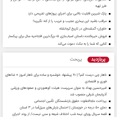
طرز تهیه
پارک شیرین قابلیت‌ بالایی برای اجرای پروژهای تفریحی دارد
مراقب باشید این بیماری عجیب و غریب را از کنه نگیرید!
خاوران؛ گمشده‌ای در تاریخ کرمانشاه
فروش خیره‌کننده داستان اسباب‌بازی ۵؛ بزرگ‌ترین افتتاحیه سال برای پیکسار
کتابی که شما را به مکث دعوت می‌کند
پربازدید
پربحث
ناهار چی درست کنم؟ | ۲۰ پیشنهاد خوشمزه و ساده برای ناهار امروز + غذاهای
فوری و اقتصادی
امیرحسین بهداد به عنوان سرپرست هیئت کوهنوردی و صعودهای ورزشی
آذربایجان شرقی منصوب شد
پرداخت مابه‌التفاوت حقوق بازنشستگان تأمین اجتماعی
دمای ۵۰ درجه در خوزستان | احتمال بارش‌های سیل‌آسا در ۳ استان
قصه سریال رویای نیمه شب اختلاف شیعه و سنی نیست/ از روند اجرای