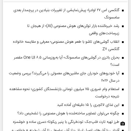
گلکسی اس ۲۷ اولترا؛ پیش‌نمایشی از تغییرات بنیادین در پرچمدار بعدی
سامسونگ
رشد خیره‌کننده بازار توکن‌های هوش مصنوعی (AI)؛ از هیجان تا
زیرساخت‌های واقعی
انقلاب گوشی‌های تاشو‌ با طعم هوش مصنوعی؛ معرفی و مقایسه خانواده
گلکسی Z۸
بحران باتری در گوشی‌های سامسونگ؛ آیا به‌روزرسانی One UI ۸.۵ مقصر
است؟
آیا خودروهای خودران جای ماشین‌های معمولی را می‌گیرند؟ بررسی وضعیت
در سال ۲۰۲۶
استعلام وام ضروری ۷۵ میلیون تومانی بازنشستگان کشوری؛ نحوه مشاهده
نتیجه درخواست
این غذای لاکچری را ۱۵ دقیقه‌ای آماده کنید
چگونه می‌توان تصاویر ساخته‌شده با هوش مصنوعی را تشخیص داد؟
طرز تهیه تارت فلپ‌جک توت‌فرنگی با پنیر ریکوتا؛ دسری ساده و خوشمزه
آشنایی با آش‌های اصیل ایرانی؛ از آش عباسعلی تا آش ترخینه + خواص و