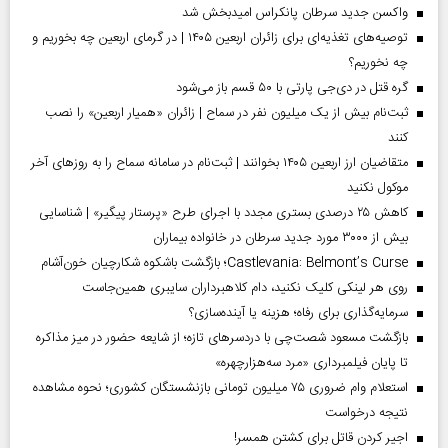
واکسن جدید سرطان پانکراس امیدبخش شد
توصیه‌های تغذیه‌ای برای زائران اربعین ۱۴۰۵ | در گرمای اربعین چه بخوریم و
چه نخوریم؟
گره قتل در دی‌جی پارتی با ۵۰ قسم باز می‌شود
ثبت‌نام بیش از یک میلیون نفر در سماح | زائران «همیار اربعین» را نصب
کنند
متقاضیان ارز اربعین ۱۴۰۵ بخوانند | ثبت‌نام در سامانه سماح را به روز‌های آخر
موکول نکنید
کاهش ۲۵ درصدی بستری مجدد با اجرای طرح «پرستار پیگیر» | شناسایی
بیش از ۳۰۰۰ مورد جدید سرطان در خانواده بیماران
Castlevania: Belmont’s Curse؛ بازگشت باشکوه شکارچیان خون‌آشام
روی هر لینکی کلیک نکنید، دام کلاهبرداران سایبری همین‌جاست
سرمایه‌گذاری برای رفاه؛ هزینه یا آینده‌سازی؟
بازگشت مسعود شصت‌چی با دردسر‌های تازه؛ از شایعه حضور در میز مذاکره
تا پایان فیلمبرداری «مرد سه‌هزارچهره»
استعلام وام ضروری ۷۵ میلیون تومانی بازنشستگان کشوری؛ نحوه مشاهده
نتیجه درخواست
اجیر کردن قاتل برای کشتن همسر!