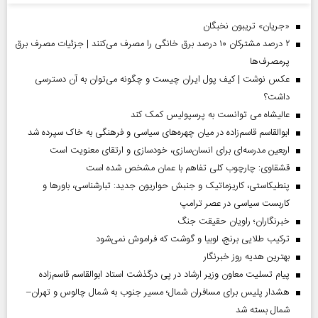
«جریان» تریبون نخبگان
۲ درصد مشترکان ۱۰ درصد برق خانگی را مصرف می‌کنند | جزئیات مصرف برق
پرمصرف‌ها
عکس نوشت | کیف پول ایران چیست و چگونه می‌توان به آن دسترسی
داشت؟
عالیشاه می توانست به پرسپولیس کمک کند
ابوالقاسم قاسم‌زاده در میان چهره‌های سیاسی و فرهنگی به خاک سپرده شد
اربعین مدرسه‌ای برای انسان‌سازی، خودسازی و ارتقای معنویت است
قشقاوی: چارچوب کلی تفاهم با عمان مشخص شده است
پنطیکاستی، کاریزماتیک و جنبش حواریون جدید: تبارشناسی، باور‌ها و
کاربست سیاسی در عصر ترامپ
خبرنگاران؛ راویان حقیقت جنگ
ترکیب طلایی برنج، لوبیا و گوشت که فراموش نمی‌شود
بهترین هدیه روز خبرنگار
پیام تسلیت معاون وزیر ارشاد در پی درگذشت استاد ابوالقاسم قاسم‌زاده
هشدار پلیس برای مسافران شمال؛ مسیر جنوب به شمال چالوس و تهران–
شمال بسته شد