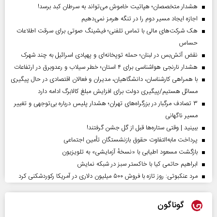
هشدار متخصصان؛ هپاتیت خاموش می‌تواند به سرطان کبد برسد!
اجازه ایجاد مسیر دوم را در تنگه هرمز نمی‌دهیم
هک شرکت‌های مالی با تماس تلفنی؛ فیشینگ صوتی برای سرقت اطلاعات
حساس
نقض آتش‌بس در لبنان؛ حمله توپخانه‌ای و پهپادی اسرائیل به چند شهرک
هشدار نارنجی هواشناسی برای ۴ استان؛ خطر سیلاب و رعدوبرق در ارتفاعات
با همراهی کارشناسان، دانشگاهیان، مدیران و فعالان اقتصادی در حال پیگیری
مسائل هستیم/پیگیری دولت برای افزایش مبلغ کالابرگ ادامه دارد
۳ تصادف مرگبار در بزرگراه‌های تهران؛ هشدار پلیس درباره بی‌توجهی و تغییر
مسیر ناگهانی
ببینید | وقتی ستاره‌ها قبل از گل جشن گرفتند!
پرداخت مابه‌التفاوت حقوق بازنشستگان تأمین اجتماعی
بازگشت مسعود اطیابی با «نسخهٔ آزمایشی» به تلویزیون
ابراهیم حاتمی کیا با خاکستر سبز در شبکه نمایش
مرد عنکبوتی: روز تازه با فروش ۵۰۰ میلیون دلاری در آمریکا رکوردشکنی کرد
گوناگون