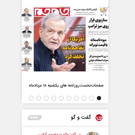
اه
صفحات‌نخست‌روزنامه ها‌ی یکشنبه ۱۸ مردادماه
صفحات‌نخست‌رو
گفت و گو
در گفت‌و‌گو با جام‌جم آنلاین