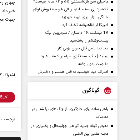
ماجرای سن بازنشستگی ۵۵ و ۶۲ ساله چیست؟
جهان رخ 
کلاهبرداری ۱۰۰ میلیارد ریالی با وعده فروش لوازم
خبر داد 
خانگی ارزان برای تهیه جهیزیه
جهت مشا
آمریکا از تفاهم‌نامه تخلف کرد
18 نیمکت، 18 داستان / سرمربیان لیگ
بیست‌وششم را بشناسید
محاکمه عامل قتل جوان رزمی کار
ببینید | تاکید سخنگوی سپاه بر ادامه راهبرد
مقاومت بدون وقفه
اعتراف مرد خونسرد به قتل همسر و دخترش
اشتراک گذ
گوناگون
راهی ساده برای جلوگیری از چک‌های برگشتی در
معاملات
برچسب ه
معرفی گونه جدید گیاهی چهارمحال و بختیاری در
مجله علمی بین المللی