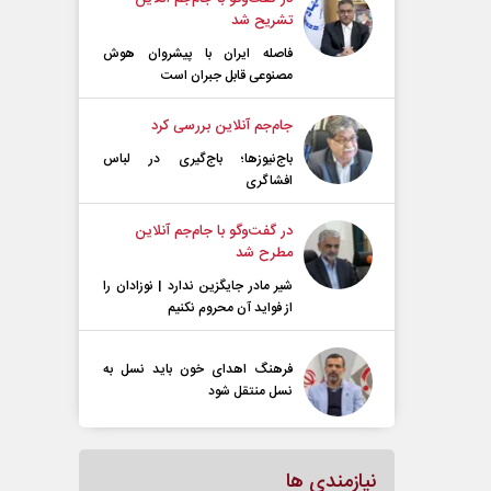
تشریح شد
فاصله ایران با پیشرو‌ان هوش
مصنوعی قابل جبران است
جام‌جم آنلاین بررسی کرد
باج‌نیوزها؛ باج‌گیری در لباس
افشاگری
در گفت‌و‌گو با جام‌جم آنلاین
مطرح شد
شیر مادر جایگزین ندارد | نوزادان را
از فواید آن محروم نکنیم
فرهنگ اهدای خون باید نسل به
نسل منتقل شود
نیازمندی ها