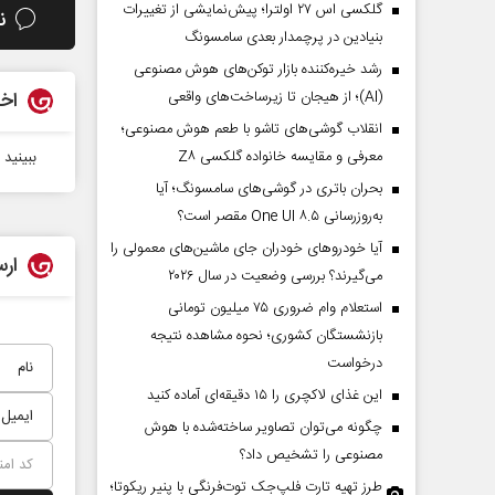
گلکسی اس ۲۷ اولترا؛ پیش‌نمایشی از تغییرات
ن
بنیادین در پرچمدار بعدی سامسونگ
رشد خیره‌کننده بازار توکن‌های هوش مصنوعی
(AI)؛ از هیجان تا زیرساخت‌های واقعی
اخب
انقلاب گوشی‌های تاشو‌ با طعم هوش مصنوعی؛
معرفی و مقایسه خانواده گلکسی Z۸
ببینید 
بحران باتری در گوشی‌های سامسونگ؛ آیا
به‌روزرسانی One UI ۸.۵ مقصر است؟
آیا خودروهای خودران جای ماشین‌های معمولی را
ارس
می‌گیرند؟ بررسی وضعیت در سال ۲۰۲۶
استعلام وام ضروری ۷۵ میلیون تومانی
بازنشستگان کشوری؛ نحوه مشاهده نتیجه
درخواست
این غذای لاکچری را ۱۵ دقیقه‌ای آماده کنید
چگونه می‌توان تصاویر ساخته‌شده با هوش
مصنوعی را تشخیص داد؟
طرز تهیه تارت فلپ‌جک توت‌فرنگی با پنیر ریکوتا؛