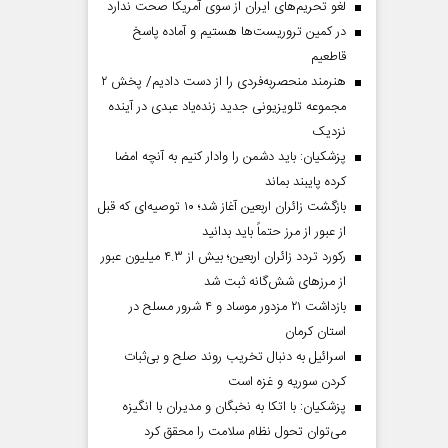
لغو تحریم‌های ایران از سوی آمریکا صحت ندارد
در کمین تروریست‌ها هستیم و آماده پاسخ
قاطعیم
هنرمند منحصر‌به‌فردی را از دست دادیم/ پخش ۲
مجموعه تلویزیونی جدید زنده‌یاد عبدی در آینده
نزدیک
پزشکیان: باید دشمن را وادار کنیم به آنچه امضا
کرده پایبند بماند
بازگشت زائران اربعین آغاز شد؛ ۱۰ توصیه‌ای که قبل
از عبور از مرز حتماً باید بدانید
رکورد تردد زائران اربعین؛ بیش از ۴.۳ میلیون عبور
از مرزهای شش‌گانه ثبت شد
بازداشت ۲۱ مزدور موساد و ۴ شرور مسلح در
استان کرمان
اسرائیل به دنبال تخریب روند صلح و بی‌ثبات
کردن سوریه و غزه است
پزشکیان: با اتکا به نخبگان و مدیران با انگیزه
می‌توان تحول نظام سلامت را محقق کرد