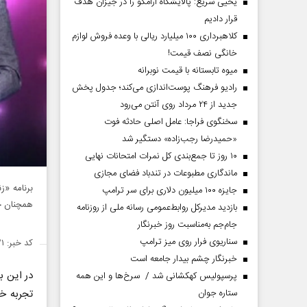
یحیی سریع: پالایشگاه آرامکو را در جیزان هدف
قرار دادیم
کلاهبرداری ۱۰۰ میلیارد ریالی با وعده فروش لوازم
خانگی نصف قیمت!
میوه تابستانه با قیمت نوبرانه
رادیو فرهنگ پوست‌اندازی می‌کند؛ جدول پخش
جدید از ۲۴ مرداد روی آنتن می‌رود
سخنگوی فراجا: عامل اصلی حادثه فوت
«حمیدرضا رجب‌زاده» دستگیر شد
۱۰ روز تا جمع‌بندی کل نمرات امتحانات نهایی
ماندگاری مطبوعات در تندباد فضای مجازی
برنامه «
جایزه ۱۰۰ میلیون دلاری برای سر ترامپ
همچنان ج
بازدید مدیرکل روابط‌عمومی رسانه ملی از روزنامه
جام‌جم به‌مناسبت روز خبرنگار
سناریوی فرار روی میز ترامپ
کد خبر: ۱۴۵۰۵۲۱
خبرنگار چشم بیدار جامعه است
در این ب
پرسپولیس کهکشانی شد / سرخ‌ها و این همه
تجربه خو
ستاره جوان