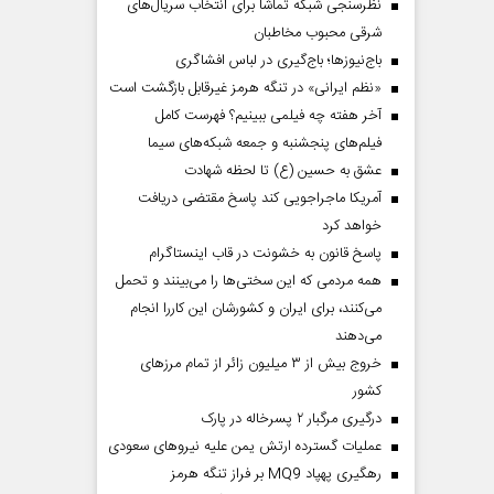
نظرسنجی شبکه تماشا برای انتخاب سریال‌های
شرقی محبوب مخاطبان
باج‌نیوزها؛ باج‌گیری در لباس افشاگری
«نظم ایرانی» در تنگه هرمز غیرقابل بازگشت است
آخر هفته چه فیلمی ببینیم؟ فهرست کامل
فیلم‌های پنجشنبه و جمعه شبکه‌های سیما
عشق به حسین (ع) تا لحظه شهادت
آمریکا ماجراجویی کند پاسخ مقتضی دریافت
خواهد کرد
پاسخ قانون به خشونت در قاب اینستاگرام
همه مردمی که این سختی‌ها را می‌بینند و تحمل
دماه
صفحات نخست‌روزنامه ها‌ی پنجشنبه‌۸ مردادماه
صفحات 
می‌کنند، برای ایران و کشورشان این کاررا انجام
می‌دهند
خروج بیش از ۳ میلیون زائر از تمام مرز‌های
کشور
درگیری مرگبار ۲ پسرخاله در پارک
عملیات گسترده ارتش یمن علیه نیروهای سعودی
رهگیری پهپاد MQ9 بر فراز تنگه هرمز