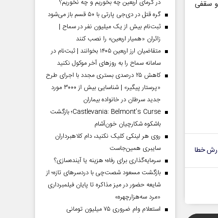
در گرمای اربعین چه بخوریم و چه نخوریم؟
 و سقفی
گره قتل در دی‌جی پارتی با ۵۰ قسم باز می‌شود
ثبت‌نام بیش از یک میلیون نفر در سماح |
زائران «همیار اربعین» را نصب کنند
متقاضیان ارز اربعین ۱۴۰۵ بخوانند | ثبت‌نام در
سامانه سماح را به روز‌های آخر موکول نکنید
کاهش ۲۵ درصدی بستری مجدد با اجرای طرح
«پرستار پیگیر» | شناسایی بیش از ۳۰۰۰ مورد
جدید سرطان در خانواده بیماران
Castlevania: Belmont’s Curse؛ بازگشت
باشکوه شکارچیان خون‌آشام
روی هر لینکی کلیک نکنید، دام کلاهبرداران
سایبری همین‌جاست
رش خطا
سرمایه‌گذاری برای رفاه؛ هزینه یا آینده‌سازی؟
بازگشت مسعود شصت‌چی با دردسر‌های تازه؛ از
شایعه حضور در میز مذاکره تا پایان فیلمبرداری
«مرد سه‌هزارچهره»
استعلام وام ضروری ۷۵ میلیون تومانی