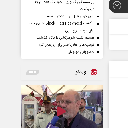
بازنشستگان کشوری؛ نحوه مشاهده نتیجه
درخواست
اجیر کردن قاتل برای کشتن همسر!
بازگشت Black Flag Resynced خبری جذاب
برای دوستداران بازی
معجزه، نقشه شوهرکشی را ناکام گذاشت
توصیه‌های هلال‌احمر برای روز‌های گرم
جام‌جهانی مهاجران
ویدئو