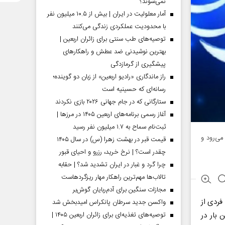
نمی‌شوند؟
آمار معلولیت در ایران | بیش از ۱۰.۵ میلیون نفر
با محدودیت عملکردی زندگی می‌کنند
توصیه‌های طب سنتی برای زائران اربعین |
بهترین نوشیدنی ضد عطش و راهکارهای
پیشگیری از گرمازدگی
راز ماندگاری «رادیو اربعین» از زبان دو گوینده؛
رسانه‌ای که حسینیه است
ستارگانی که در جام جهانی ۲۰۲۶ بازی نکردند
آغاز رسمی برنامه‌های اربعین ۱۴۰۵ در مرز‌ها |
ثبت‌نام سماح به ۱.۷ میلیون نفر رسید
ی‌رود و
قیمت قبر در بهشت زهرا (س) در سال ۱۴۰۵
چقدر است؟ | نرخ خرید، رزرو و احیای قبور
چرا گرد و غبار در ایران تشدید شد؟ | حقابه
تالاب‌ها مهم‌ترین راهکار مهار ریزگردهاست
مجازات سنگین برای آدم‌ربایان گوش‌بر
فردی از
واکسن جدید سرطان پانکراس امیدبخش شد
 بار در
توصیه‌های تغذیه‌ای برای زائران اربعین ۱۴۰۵ |