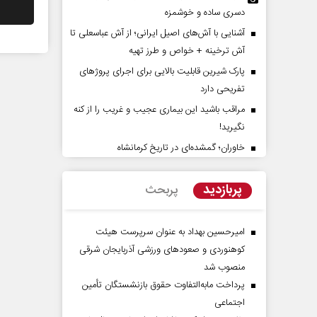
دسری ساده و خوشمزه
آشنایی با آش‌های اصیل ایرانی؛ از آش عباسعلی تا
آش ترخینه + خواص و طرز تهیه
پارک شیرین قابلیت‌ بالایی برای اجرای پروژهای
تفریحی دارد
مراقب باشید این بیماری عجیب و غریب را از کنه
نگیرید!
خاوران؛ گمشده‌ای در تاریخ کرمانشاه
پیامبر اکرم(ص)؛ ده ویژگی و چهار
نقش جنگ آمریکا و ایران بر ت
وظیفه مؤمنان
موازنه قدرت در خاورمیانه
پربازدید
پربحث
 دکتر ناصر رفیعی - پژوهشگر
داوود منظور - رئیس سابق سازمان برنام
ی
بودجه کشور
امیرحسین بهداد به عنوان سرپرست هیئت
کوهنوردی و صعودهای ورزشی آذربایجان شرقی
منصوب شد
پرداخت مابه‌التفاوت حقوق بازنشستگان تأمین
اجتماعی