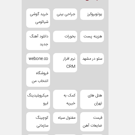
یوتوبروکرز
جراحی بینی
خرید گوشی
شیائومی
هزینه پست
بخورات
دانلود آهنگ
جدید
سئو در مشهد
نرم افزار
webone.co
CRM
فروشگاه
انتخاب من
هتل های
کمک به
میکروبلیدینگ
تهران
خیریه
ابرو
قیمت
مفتول سیاه
کوچینگ
ضایعات آهن
سازمانی