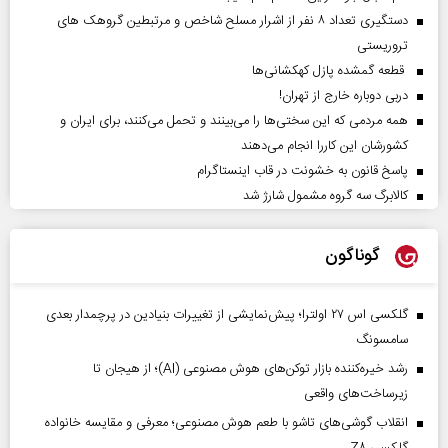
دستگیری تعداد ۸ نفر از اشرار مسلح شاخص و مرتبطین گروهک های
تروریستی
قطعه گمشده پازل کهکشانی‌ها
دربی دوباره خارج از تهران!
همه مردمی که این سختی‌ها را می‌بینند و تحمل می‌کنند، برای ایران و
کشورشان این کاررا انجام می‌دهند
پاسخ قانون به خشونت در قاب اینستاگرام
کالابرگ سه گروه مشمول شارژ شد
گوناگون
گلکسی اس ۲۷ اولترا؛ پیش‌نمایشی از تغییرات بنیادین در پرچمدار بعدی
سامسونگ
رشد خیره‌کننده بازار توکن‌های هوش مصنوعی (AI)؛ از هیجان تا
زیرساخت‌های واقعی
انقلاب گوشی‌های تاشو‌ با طعم هوش مصنوعی؛ معرفی و مقایسه خانواده