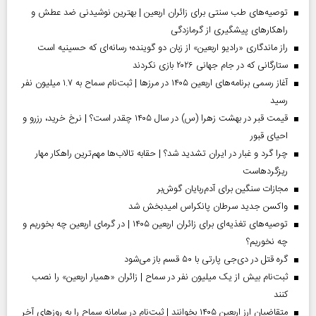
توصیه‌های طب سنتی برای زائران اربعین | بهترین نوشیدنی ضد عطش و
راهکارهای پیشگیری از گرمازدگی
راز ماندگاری «رادیو اربعین» از زبان دو گوینده؛ رسانه‌ای که حسینیه است
ستارگانی که در جام جهانی ۲۰۲۶ بازی نکردند
آغاز رسمی برنامه‌های اربعین ۱۴۰۵ در مرز‌ها | ثبت‌نام سماح به ۱.۷ میلیون نفر
رسید
قیمت قبر در بهشت زهرا (س) در سال ۱۴۰۵ چقدر است؟ | نرخ خرید، رزرو و
احیای قبور
چرا گرد و غبار در ایران تشدید شد؟ | حقابه تالاب‌ها مهم‌ترین راهکار مهار
ریزگردهاست
مجازات سنگین برای آدم‌ربایان گوش‌بر
واکسن جدید سرطان پانکراس امیدبخش شد
توصیه‌های تغذیه‌ای برای زائران اربعین ۱۴۰۵ | در گرمای اربعین چه بخوریم و
چه نخوریم؟
گره قتل در دی‌جی پارتی با ۵۰ قسم باز می‌شود
ثبت‌نام بیش از یک میلیون نفر در سماح | زائران «همیار اربعین» را نصب
کنند
متقاضیان ارز اربعین ۱۴۰۵ بخوانند | ثبت‌نام در سامانه سماح را به روز‌های آخر