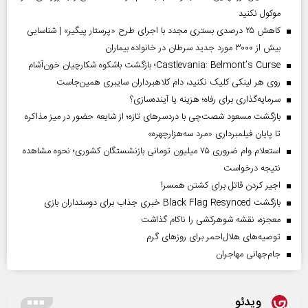
موکول نکنید
کاهش ۲۵ درصدی بستری مجدد با اجرای طرح «پرستار پیگیر» | شناسایی
بیش از ۳۰۰۰ مورد جدید سرطان در خانواده بیماران
Castlevania: Belmont’s Curse؛ بازگشت باشکوه شکارچیان خون‌آشام
روی هر لینکی کلیک نکنید، دام کلاهبرداران سایبری همین‌جاست
سرمایه‌گذاری برای رفاه؛ هزینه یا آینده‌سازی؟
بازگشت مسعود شصت‌چی با دردسر‌های تازه؛ از شایعه حضور در میز مذاکره
تا پایان فیلمبرداری «مرد سه‌هزارچهره»
استعلام وام ضروری ۷۵ میلیون تومانی بازنشستگان کشوری؛ نحوه مشاهده
نتیجه درخواست
اجیر کردن قاتل برای کشتن همسر!
بازگشت Black Flag Resynced خبری جذاب برای دوستداران بازی
معجزه، نقشه شوهرکشی را ناکام گذاشت
توصیه‌های هلال‌احمر برای روز‌های گرم
جام‌جهانی مهاجران
ویدئو