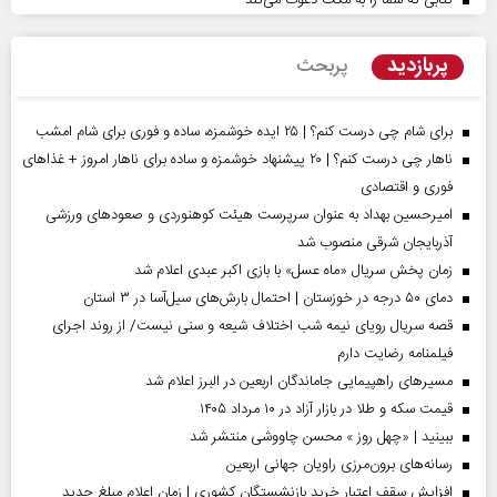
کتابی که شما را به مکث دعوت می‌کند
پربازدید
پربحث
برای شام چی درست کنم؟ | ۲۵ ایده خوشمزه، ساده و فوری برای شام امشب
ناهار چی درست کنم؟ | ۲۰ پیشنهاد خوشمزه و ساده برای ناهار امروز + غذاهای
فوری و اقتصادی
امیرحسین بهداد به عنوان سرپرست هیئت کوهنوردی و صعودهای ورزشی
آذربایجان شرقی منصوب شد
زمان پخش سریال «ماه عسل» با بازی اکبر عبدی اعلام شد
دمای ۵۰ درجه در خوزستان | احتمال بارش‌های سیل‌آسا در ۳ استان
قصه سریال رویای نیمه شب اختلاف شیعه و سنی نیست/ از روند اجرای
فیلمنامه رضایت دارم
مسیر‌های راهپیمایی جاماندگان اربعین در البرز اعلام شد
قیمت سکه و طلا در بازار آزاد در ۱۰ مرداد ۱۴۰۵
ببینید | «چهل روز » محسن چاووشی منتشر شد
رسانه‌های برون‌مرزی راویان جهانی اربعین
افزایش سقف اعتبار خرید بازنشستگان کشوری | زمان اعلام مبلغ جدید