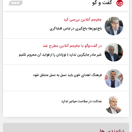
گفت و گو
جام‌جم آنلاین بررسی کرد
باج‌نیوزها؛ باج‌گیری در لباس افشاگری
در گفت‌و‌گو با جام‌جم آنلاین مطرح شد
شیر مادر جایگزین ندارد | نوزادان را از فواید آن محروم نکنیم
فرهنگ اهدای خون باید نسل به نسل منتقل شود
عدالت در سلامت میانبر ندارد
نیازمندی ها