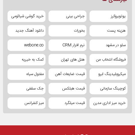
یوتوبروکرز
جراحی بینی
خرید گوشی شیائومی
هزینه پست
بخورات
دانلود آهنگ جدید
سئو در مشهد
نرم افزار CRM
webone.co
فروشگاه انتخاب من
هتل های تهران
کمک به خیریه
میکروبلیدینگ ابرو
قیمت ضایعات آهن
مفتول سیاه
کوچینگ سازمانی
قیمت هبلکس
جک سقفی
خرید میز اداری مدرن
قیمت میلگرد
میز کنفرانس