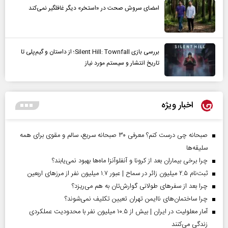
امضای سروش صحت در «استخر» دیگر غافلگیر نمی‌کند
بررسی بازی Silent Hill: Townfall؛ از داستان و گیم‌پلی تا
تاریخ انتشار و سیستم مورد نیاز
اخبار ویژه
صبحانه چی درست کنم؟ معرفی ۳۰ صبحانه سریع، سالم و مقوی برای همه
سلیقه‌ها
چرا برخی بیماران بعد از کرونا و آنفلوآنزا ماه‌ها بهبود نمی‌یابند؟
ثبت‌نام ۲.۵ میلیون زائر در سماح | عبور ۱.۷ میلیون نفر از مرز‌های اربعین
چرا بعد از سفرهای طولانی گوارش‌تان به هم می‌ریزد؟
چرا ساختمان‌های ناایمن تهران تعیین تکلیف نمی‌شوند؟
آمار معلولیت در ایران | بیش از ۱۰.۵ میلیون نفر با محدودیت عملکردی
زندگی می‌کنند