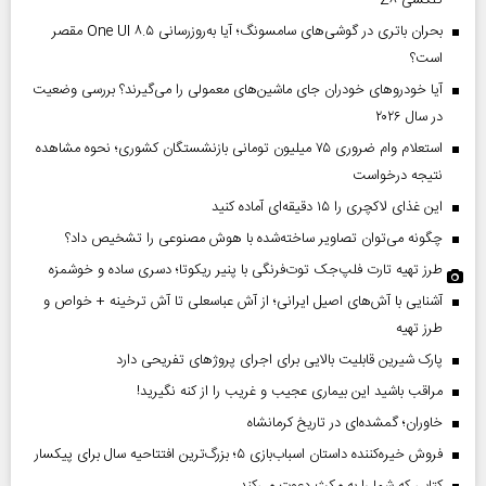
گلکسی Z۸
بحران باتری در گوشی‌های سامسونگ؛ آیا به‌روزرسانی One UI ۸.۵ مقصر
است؟
آیا خودروهای خودران جای ماشین‌های معمولی را می‌گیرند؟ بررسی وضعیت
در سال ۲۰۲۶
استعلام وام ضروری ۷۵ میلیون تومانی بازنشستگان کشوری؛ نحوه مشاهده
نتیجه درخواست
این غذای لاکچری را ۱۵ دقیقه‌ای آماده کنید
چگونه می‌توان تصاویر ساخته‌شده با هوش مصنوعی را تشخیص داد؟
طرز تهیه تارت فلپ‌جک توت‌فرنگی با پنیر ریکوتا؛ دسری ساده و خوشمزه
آشنایی با آش‌های اصیل ایرانی؛ از آش عباسعلی تا آش ترخینه + خواص و
طرز تهیه
پارک شیرین قابلیت‌ بالایی برای اجرای پروژهای تفریحی دارد
مراقب باشید این بیماری عجیب و غریب را از کنه نگیرید!
خاوران؛ گمشده‌ای در تاریخ کرمانشاه
فروش خیره‌کننده داستان اسباب‌بازی ۵؛ بزرگ‌ترین افتتاحیه سال برای پیکسار