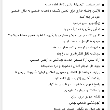
امیر سرتیپ اکرمی‌نیا: ارتش کاملا آماده است
کارکنان وظیفه فراری برای تعیین تکلیف وضعیت خدمتی به یگان خدمتی
خود مراجعه کنند
زورآزمایی اتمی ترامپ
کفگیر رهگیر به ته دیگ خورد
تا دیر نشده جلوی هوش مصنوعی را بگیرید / AI به انسان مسلط می‌شود؟
هرمز؛ ابتکارعمل در دست ایران
مشروطه در کوچه‌پس‌کوچه‌های پایتخت
بازداشت قاتل کارگر باربری در باغ‌ویلا
ارائه بیش از ۲ میلیون خدمت بهداشتی در اربعین حسینی
چوبه دار، فرجام قاتلان دختربچه و مرد صاحبخانه
ببینید | فرمانده کل انتظامی جمهوری اسلامی ایران­: مأموریت پلیس تا
بازگشت آخرین زائر به منزل ادامه دارد
پاسخ قانون به خشونت در قاب اینستاگرام
راز ماندگاری پرواز یک قهرمان
نقشه جهادی برای ایران
رکوردشکنی تاریخی بورس
هم دنبال جوانگرایی هستم هم نتیجه