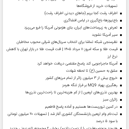
تسهیلات خرید از فروشگاه‌ها
اطراف رشت کجا بریم (جاهای دیدنی اطراف رشت)
باج‌نیوزها؛ باج‌گیری در لباس افشاگری
تعرض به زیرساخت‌های ایران، بنای هژمونی آمریکا را فرو می‌ریزد
سپر آمریکا نشوید
نظرسنجی شبکه تماشا برای انتخاب سریال‌های شرقی محبوب مخاطبان
قیمت طلا و سکه امروز ۱۱ مرداد ۱۴۰۵ | افت قیمت طلا در بازار تهران با کاهش
نرخ ارز
آمریکا ماجراجویی کند پاسخ مقتضی دریافت خواهد کرد
عشق به حسین (ع) تا لحظه شهادت
خروج بیش از ۳ میلیون زائر از تمام مرز‌های کشور
رهگیری پهپاد MQ9 بر فراز تنگه هرمز
بهترین نذری‌های اربعین | از کم هزینه‌ترین تا راحت‌ترین نذری‌ها
‌زائران سبز
در کمین تروریست‌ها هستیم و آماده پاسخ قاطعیم
ثبت‌نام وام اربعین بازنشستگان کشوری آغاز شد | تسهیلات ۲۰ میلیون تومانی
با سود ۵ درصد
هنرمند منحصر‌به‌فردی را از دست دادیم/ پخش ۲ مجموعه تلویزیونی جدید