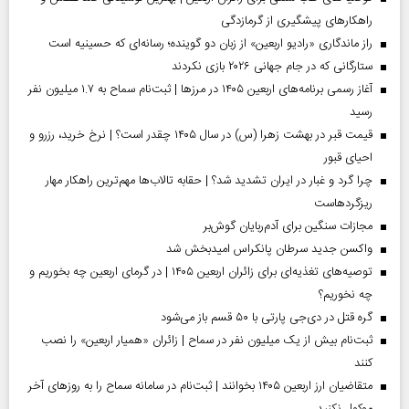
راهکارهای پیشگیری از گرمازدگی
راز ماندگاری «رادیو اربعین» از زبان دو گوینده؛ رسانه‌ای که حسینیه است
ستارگانی که در جام جهانی ۲۰۲۶ بازی نکردند
آغاز رسمی برنامه‌های اربعین ۱۴۰۵ در مرز‌ها | ثبت‌نام سماح به ۱.۷ میلیون نفر
رسید
قیمت قبر در بهشت زهرا (س) در سال ۱۴۰۵ چقدر است؟ | نرخ خرید، رزرو و
احیای قبور
چرا گرد و غبار در ایران تشدید شد؟ | حقابه تالاب‌ها مهم‌ترین راهکار مهار
ریزگردهاست
مجازات سنگین برای آدم‌ربایان گوش‌بر
واکسن جدید سرطان پانکراس امیدبخش شد
توصیه‌های تغذیه‌ای برای زائران اربعین ۱۴۰۵ | در گرمای اربعین چه بخوریم و
چه نخوریم؟
گره قتل در دی‌جی پارتی با ۵۰ قسم باز می‌شود
ثبت‌نام بیش از یک میلیون نفر در سماح | زائران «همیار اربعین» را نصب
کنند
متقاضیان ارز اربعین ۱۴۰۵ بخوانند | ثبت‌نام در سامانه سماح را به روز‌های آخر
موکول نکنید