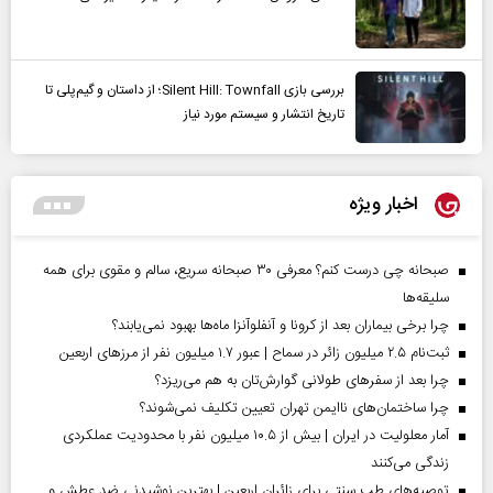
بررسی بازی Silent Hill: Townfall؛ از داستان و گیم‌پلی تا
تاریخ انتشار و سیستم مورد نیاز
اخبار ویژه
صبحانه چی درست کنم؟ معرفی ۳۰ صبحانه سریع، سالم و مقوی برای همه
سلیقه‌ها
چرا برخی بیماران بعد از کرونا و آنفلوآنزا ماه‌ها بهبود نمی‌یابند؟
ثبت‌نام ۲.۵ میلیون زائر در سماح | عبور ۱.۷ میلیون نفر از مرز‌های اربعین
چرا بعد از سفرهای طولانی گوارش‌تان به هم می‌ریزد؟
چرا ساختمان‌های ناایمن تهران تعیین تکلیف نمی‌شوند؟
آمار معلولیت در ایران | بیش از ۱۰.۵ میلیون نفر با محدودیت عملکردی
زندگی می‌کنند
توصیه‌های طب سنتی برای زائران اربعین | بهترین نوشیدنی ضد عطش و