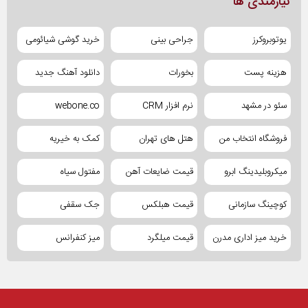
نیازمندی ها
یوتوبروکرز
جراحی بینی
خرید گوشی شیائومی
هزینه پست
بخورات
دانلود آهنگ جدید
سئو در مشهد
نرم افزار CRM
webone.co
فروشگاه انتخاب من
هتل های تهران
کمک به خیریه
میکروبلیدینگ ابرو
قیمت ضایعات آهن
مفتول سیاه
کوچینگ سازمانی
قیمت هبلکس
جک سقفی
خرید میز اداری مدرن
قیمت میلگرد
میز کنفرانس