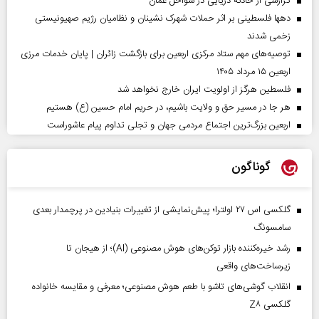
گزارشی از حادثه دریایی در سواحل عمان
دهها فلسطینی بر اثر حملات شهرک نشینان و نظامیان رژیم صهیونیستی
زخمی شدند
توصیه‌های مهم ستاد مرکزی اربعین برای بازگشت زائران | پایان خدمات مرزی
اربعین ۱۵ مرداد ۱۴۰۵
فلسطین هرگز از اولویت ایران خارج نخواهد شد
هر جا در مسیر حق و ولایت باشیم، در حریم امام حسین (ع) هستیم
اربعین بزرگ‌ترین اجتماع مردمی جهان و تجلی تداوم پیام عاشوراست
گوناگون
گلکسی اس ۲۷ اولترا؛ پیش‌نمایشی از تغییرات بنیادین در پرچمدار بعدی
سامسونگ
رشد خیره‌کننده بازار توکن‌های هوش مصنوعی (AI)؛ از هیجان تا
زیرساخت‌های واقعی
انقلاب گوشی‌های تاشو‌ با طعم هوش مصنوعی؛ معرفی و مقایسه خانواده
گلکسی Z۸