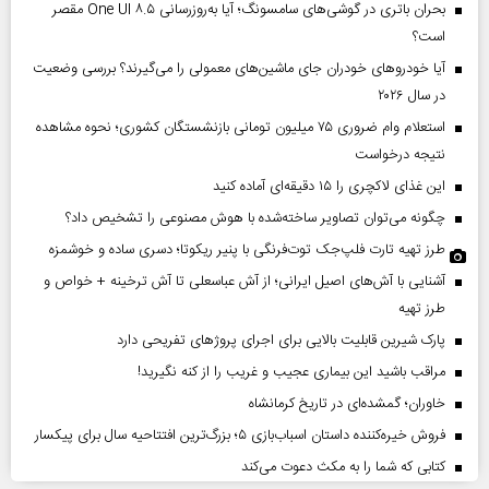
بحران باتری در گوشی‌های سامسونگ؛ آیا به‌روزرسانی One UI ۸.۵ مقصر
است؟
آیا خودروهای خودران جای ماشین‌های معمولی را می‌گیرند؟ بررسی وضعیت
در سال ۲۰۲۶
استعلام وام ضروری ۷۵ میلیون تومانی بازنشستگان کشوری؛ نحوه مشاهده
نتیجه درخواست
این غذای لاکچری را ۱۵ دقیقه‌ای آماده کنید
چگونه می‌توان تصاویر ساخته‌شده با هوش مصنوعی را تشخیص داد؟
طرز تهیه تارت فلپ‌جک توت‌فرنگی با پنیر ریکوتا؛ دسری ساده و خوشمزه
آشنایی با آش‌های اصیل ایرانی؛ از آش عباسعلی تا آش ترخینه + خواص و
طرز تهیه
پارک شیرین قابلیت‌ بالایی برای اجرای پروژهای تفریحی دارد
مراقب باشید این بیماری عجیب و غریب را از کنه نگیرید!
خاوران؛ گمشده‌ای در تاریخ کرمانشاه
فروش خیره‌کننده داستان اسباب‌بازی ۵؛ بزرگ‌ترین افتتاحیه سال برای پیکسار
کتابی که شما را به مکث دعوت می‌کند