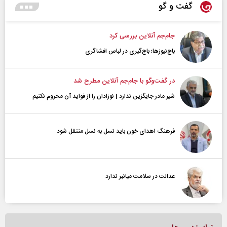
گفت و گو
جام‌جم آنلاین بررسی کرد
باج‌نیوزها؛ باج‌گیری در لباس افشاگری
در گفت‌و‌گو با جام‌جم آنلاین مطرح شد
شیر مادر جایگزین ندارد | نوزادان را از فواید آن محروم نکنیم
فرهنگ اهدای خون باید نسل به نسل منتقل شود
عدالت در سلامت میانبر ندارد