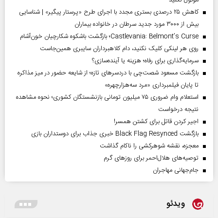
کاهش ۲۵ درصدی بستری مجدد با اجرای طرح «پرستار پیگیر» | شناسایی
بیش از ۳۰۰۰ مورد جدید سرطان در خانواده بیماران
Castlevania: Belmont’s Curse؛ بازگشت باشکوه شکارچیان خون‌آشام
روی هر لینکی کلیک نکنید، دام کلاهبرداران سایبری همین‌جاست
سرمایه‌گذاری برای رفاه؛ هزینه یا آینده‌سازی؟
بازگشت مسعود شصت‌چی با دردسر‌های تازه؛ از شایعه حضور در میز مذاکره
تا پایان فیلمبرداری «مرد سه‌هزارچهره»
استعلام وام ضروری ۷۵ میلیون تومانی بازنشستگان کشوری؛ نحوه مشاهده
نتیجه درخواست
اجیر کردن قاتل برای کشتن همسر!
بازگشت Black Flag Resynced خبری جذاب برای دوستداران بازی
معجزه، نقشه شوهرکشی را ناکام گذاشت
توصیه‌های هلال‌احمر برای روز‌های گرم
جام‌جهانی مهاجران
ویدئو