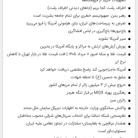
تسهیلات خرید از فروشگاه‌ها
اطراف رشت کجا بریم (جاهای دیدنی اطراف رشت)
رهبر یمن: صهیونیسم خطری برای تمام جامعه بشریت است
تعرض به زیرساخت‌های ایران، بنای هژمونی آمریکا را فرو می‌ریزد
باج‌نیوزها؛ باج‌گیری در لباس افشاگری
سپر آمریکا نشوید
یورش آرش‌های ارتش به مراکز و پایگاه‌ آمریکا در بحرین
قیمت طلا و سکه امروز ۱۱ مرداد ۱۴۰۵ | افت قیمت طلا در بازار تهران با کاهش
نرخ ارز
آمریکا ماجراجویی کند پاسخ مقتضی دریافت خواهد کرد
عشق به حسین (ع) تا لحظه شهادت
خروج بیش از ۳ میلیون زائر از تمام مرز‌های کشور
رهگیری پهپاد MQ9 بر فراز تنگه هرمز
‌زائران سبز
واکنش سخنگوی وزارت خارجه به اظهارات دبیرکل سازمان ملل متحد
نظرسنجی شبکه تماشا برای انتخاب سریال‌های شرقی محبوب مخاطبان
هشدار عراقچی به بلغارستان؛ مشارکت در تجاوز نظامی علیه ایران،
مسئولیت‌آور است