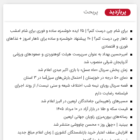
پربازدید
پربحث
برای شام چی درست کنم؟ | ۲۵ ایده خوشمزه، ساده و فوری برای شام امشب
ناهار چی درست کنم؟ | ۲۰ پیشنهاد خوشمزه و ساده برای ناهار امروز + غذاهای
فوری و اقتصادی
امیرحسین بهداد به عنوان سرپرست هیئت کوهنوردی و صعودهای ورزشی
آذربایجان شرقی منصوب شد
زمان پخش سریال «ماه عسل» با بازی اکبر عبدی اعلام شد
دمای ۵۰ درجه در خوزستان | احتمال بارش‌های سیل‌آسا در ۳ استان
قصه سریال رویای نیمه شب اختلاف شیعه و سنی نیست/ از روند اجرای
فیلمنامه رضایت دارم
مسیر‌های راهپیمایی جاماندگان اربعین در البرز اعلام شد
قیمت سکه و طلا در بازار آزاد در ۱۰ مرداد ۱۴۰۵
رسانه‌های برون‌مرزی راویان جهانی اربعین
ببینید | «چهل روز » محسن چاووشی منتشر شد
افزایش سقف اعتبار خرید بازنشستگان کشوری | زمان اعلام مبلغ جدید