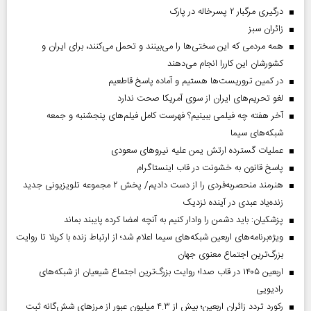
درگیری مرگبار ۲ پسرخاله در پارک
‌زائران سبز
همه مردمی که این سختی‌ها را می‌بینند و تحمل می‌کنند، برای ایران و
کشورشان این کاررا انجام می‌دهند
در کمین تروریست‌ها هستیم و آماده پاسخ قاطعیم
لغو تحریم‌های ایران از سوی آمریکا صحت ندارد
آخر هفته چه فیلمی ببینیم؟ فهرست کامل فیلم‌های پنجشنبه و جمعه
شبکه‌های سیما
عملیات گسترده ارتش یمن علیه نیروهای سعودی
پاسخ قانون به خشونت در قاب اینستاگرام
هنرمند منحصر‌به‌فردی را از دست دادیم/ پخش ۲ مجموعه تلویزیونی جدید
زنده‌یاد عبدی در آینده نزدیک
پزشکیان: باید دشمن را وادار کنیم به آنچه امضا کرده پایبند بماند
ویژه‌برنامه‌های اربعین شبکه‌های سیما اعلام شد؛ از ارتباط زنده با کربلا تا روایت
بزرگ‌ترین اجتماع معنوی جهان
اربعین ۱۴۰۵ در قاب صدا؛ روایت بزرگ‌ترین اجتماع شیعیان از شبکه‌های
رادیویی
رکورد تردد زائران اربعین؛ بیش از ۴.۳ میلیون عبور از مرزهای شش‌گانه ثبت