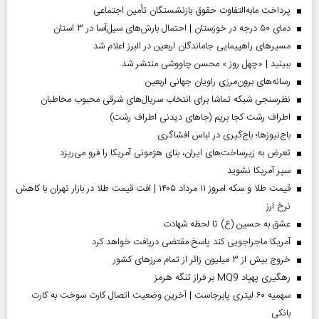
پرداخت مابه‌التفاوت حقوق بازنشستگان تأمین اجتماعی
دمای ۵۰ درجه در خوزستان | احتمال بارش‌های سیل‌آسا در ۳ استان
مسیر‌های راهپیمایی جاماندگان اربعین در البرز اعلام شد
ببینید | «چهل روز » محسن چاووشی منتشر شد
رسانه‌های برون‌مرزی راویان جهانی اربعین
نظرسنجی شبکه تماشا برای انتخاب سریال‌های شرقی محبوب مخاطبان
اطراف رشت کجا بریم (جاهای دیدنی اطراف رشت)
باج‌نیوزها؛ باج‌گیری در لباس افشاگری
تعرض به زیرساخت‌های ایران، بنای هژمونی آمریکا را فرو می‌ریزد
سپر آمریکا نشوید
قیمت طلا و سکه امروز ۱۱ مرداد ۱۴۰۵ | افت قیمت طلا در بازار تهران با کاهش
نرخ ارز
عشق به حسین (ع) تا لحظه شهادت
آمریکا ماجراجویی کند پاسخ مقتضی دریافت خواهد کرد
خروج بیش از ۳ میلیون زائر از تمام مرز‌های کشور
رهگیری پهپاد MQ9 بر فراز تنگه هرمز
سهمیه ۶۰ لیتری پابرجاست | آخرین وضعیت اتصال کارت سوخت به کارت
بانکی