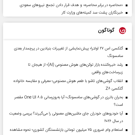
«محاصره در برابر محاصره» و هدف قرار دادن تجمع نیروهای سعودی
خبرنگاران پشت سد کمیته‌های وزارت کار
گوناگون
گلکسی اس ۲۷ اولترا؛ پیش‌نمایشی از تغییرات بنیادین در پرچمدار بعدی
سامسونگ
رشد خیره‌کننده بازار توکن‌های هوش مصنوعی (AI)؛ از هیجان تا
زیرساخت‌های واقعی
انقلاب گوشی‌های تاشو‌ با طعم هوش مصنوعی؛ معرفی و مقایسه خانواده
گلکسی Z۸
بحران باتری در گوشی‌های سامسونگ؛ آیا به‌روزرسانی One UI ۸.۵ مقصر
است؟
آیا خودروهای خودران جای ماشین‌های معمولی را می‌گیرند؟ بررسی وضعیت
در سال ۲۰۲۶
استعلام وام ضروری ۷۵ میلیون تومانی بازنشستگان کشوری؛ نحوه مشاهده