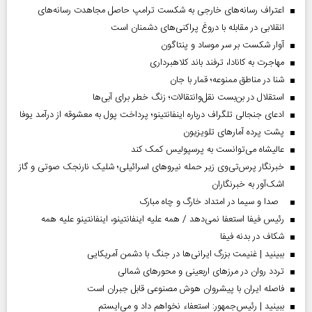
اعتراف رسانه‌های خارجی به شکست ترامپ حاصل مجاهدت رسانه‌های
انقلابی در مقابله با دروغ پراکنی‌های دشمنان است
آوار شکست بر سر موساد و پنتاگون
مهاجرت به کانادا، ترفند باند کلاهبرداری
شنا در مناطق ممنوعه؛ قمار با جان
استقلال در بن‌بست نقل‌وانتقالات؛ زنگ خطر برای آبی‌ها
ادعای جنجالی تلگراف درباره اینفانتینو؛ پرداخت پول به معشوقه از درآمد یوفا
پشت پرده آمارهای تلویزیون
عالیشاه می‌توانست به پرسپولیس کمک کند
خبرنگار پرس‌تی‌وی زیر حمله نیروهای اسرائیلی؛ شلیک نارنجک صوتی و گاز
اشک‌آور به خبرنگاران
صدا و سیما در امتداد خارگ و چاه مبارک
رئیس فیفا استعفا نمی‌دهد / همه علیه اینفانتینو، اینفانتینو علیه همه
شکاف در بدنه فیفا
ببینید | غنیمت بزرگ ایرانی‌ها در جنگ با دشمن آمریکایی
تردد روان در مرزهای اربعینی و محورهای شمالی
فاصله ایران با پیشرو‌ان هوش مصنوعی قابل جبران است
ببینید | رئیس‌جمهور: استعفاء نخواهم داد و می‌ایستم