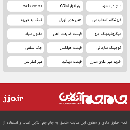
سئو در مشهد
نرم افزار CRM
webone.co
فروشگاه انتخاب من
هتل های تهران
کمک به خیریه
میکروبلیدینگ ابرو
قیمت ضایعات آهن
مفتول سیاه
کوچینگ سازمانی
قیمت هبلکس
جک سقفی
خرید میز اداری مدرن
قیمت میلگرد
میز کنفرانس
تمام حقوق مادی و معنوی این سایت متعلق به جام جم آنلاین است و استفاده از