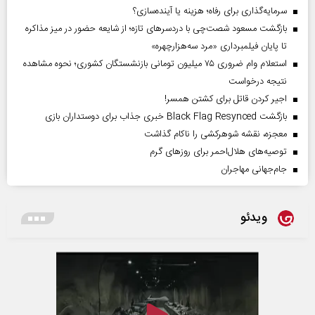
سرمایه‌گذاری برای رفاه؛ هزینه یا آینده‌سازی؟
بازگشت مسعود شصت‌چی با دردسر‌های تازه؛ از شایعه حضور در میز مذاکره
تا پایان فیلمبرداری «مرد سه‌هزارچهره»
استعلام وام ضروری ۷۵ میلیون تومانی بازنشستگان کشوری؛ نحوه مشاهده
نتیجه درخواست
اجیر کردن قاتل برای کشتن همسر!
بازگشت Black Flag Resynced خبری جذاب برای دوستداران بازی
معجزه، نقشه شوهرکشی را ناکام گذاشت
توصیه‌های هلال‌احمر برای روز‌های گرم
جام‌جهانی مهاجران
ویدئو