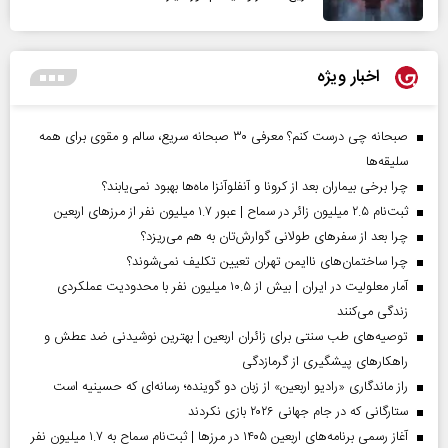
اخبار ویژه
صبحانه چی درست کنم؟ معرفی ۳۰ صبحانه سریع، سالم و مقوی برای همه
سلیقه‌ها
چرا برخی بیماران بعد از کرونا و آنفلوآنزا ماه‌ها بهبود نمی‌یابند؟
ثبت‌نام ۲.۵ میلیون زائر در سماح | عبور ۱.۷ میلیون نفر از مرز‌های اربعین
چرا بعد از سفرهای طولانی گوارش‌تان به هم می‌ریزد؟
چرا ساختمان‌های ناایمن تهران تعیین تکلیف نمی‌شوند؟
آمار معلولیت در ایران | بیش از ۱۰.۵ میلیون نفر با محدودیت عملکردی
زندگی می‌کنند
توصیه‌های طب سنتی برای زائران اربعین | بهترین نوشیدنی ضد عطش و
راهکارهای پیشگیری از گرمازدگی
راز ماندگاری «رادیو اربعین» از زبان دو گوینده؛ رسانه‌ای که حسینیه است
ستارگانی که در جام جهانی ۲۰۲۶ بازی نکردند
آغاز رسمی برنامه‌های اربعین ۱۴۰۵ در مرز‌ها | ثبت‌نام سماح به ۱.۷ میلیون نفر