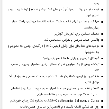
رسید
قیمت قبر در بهشت زهرا (س) در سال ۱۴۰۵ چقدر است؟ | نرخ خرید، رزرو و
احیای قبور
چرا گرد و غبار در ایران تشدید شد؟ | حقابه تالاب‌ها مهم‌ترین راهکار مهار
ریزگردهاست
مجازات سنگین برای آدم‌ربایان گوش‌بر
واکسن جدید سرطان پانکراس امیدبخش شد
توصیه‌های تغذیه‌ای برای زائران اربعین ۱۴۰۵ | در گرمای اربعین چه بخوریم و
چه نخوریم؟
گره قتل در دی‌جی پارتی با ۵۰ قسم باز می‌شود
ثبت‌نام بیش از یک میلیون نفر در سماح | زائران «همیار اربعین» را نصب
کنند
متقاضیان ارز اربعین ۱۴۰۵ بخوانند | ثبت‌نام در سامانه سماح را به روز‌های آخر
موکول نکنید
کاهش ۲۵ درصدی بستری مجدد با اجرای طرح «پرستار پیگیر» | شناسایی
بیش از ۳۰۰۰ مورد جدید سرطان در خانواده بیماران
Castlevania: Belmont’s Curse؛ بازگشت باشکوه شکارچیان خون‌آشام
روی هر لینکی کلیک نکنید، دام کلاهبرداران سایبری همین‌جاست