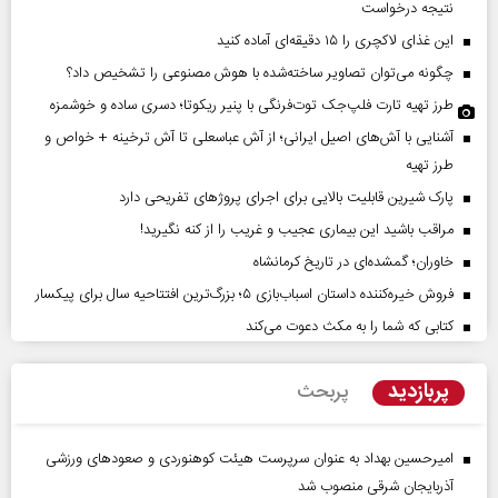
نتیجه درخواست
این غذای لاکچری را ۱۵ دقیقه‌ای آماده کنید
چگونه می‌توان تصاویر ساخته‌شده با هوش مصنوعی را تشخیص داد؟
طرز تهیه تارت فلپ‌جک توت‌فرنگی با پنیر ریکوتا؛ دسری ساده و خوشمزه
آشنایی با آش‌های اصیل ایرانی؛ از آش عباسعلی تا آش ترخینه + خواص و
طرز تهیه
پارک شیرین قابلیت‌ بالایی برای اجرای پروژهای تفریحی دارد
مراقب باشید این بیماری عجیب و غریب را از کنه نگیرید!
خاوران؛ گمشده‌ای در تاریخ کرمانشاه
فروش خیره‌کننده داستان اسباب‌بازی ۵؛ بزرگ‌ترین افتتاحیه سال برای پیکسار
کتابی که شما را به مکث دعوت می‌کند
پربازدید
پربحث
امیرحسین بهداد به عنوان سرپرست هیئت کوهنوردی و صعودهای ورزشی
آذربایجان شرقی منصوب شد