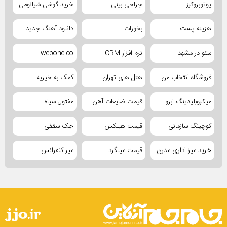
یوتوبروکرز
جراحی بینی
خرید گوشی شیائومی
هزینه پست
بخورات
دانلود آهنگ جدید
سئو در مشهد
نرم افزار CRM
webone.co
فروشگاه انتخاب من
هتل های تهران
کمک به خیریه
میکروبلیدینگ ابرو
قیمت ضایعات آهن
مفتول سیاه
کوچینگ سازمانی
قیمت هبلکس
جک سقفی
خرید میز اداری مدرن
قیمت میلگرد
میز کنفرانس