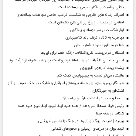
تلاقی واقعیت و افکار عمومی ایستاده است
اعتراف رسانه‌های خارجی به شکست ترامپ حاصل مجاهدت رسانه‌های
انقلابی در مقابله با دروغ پراکنی‌های دشمنان است
آوار شکست بر سر موساد و پنتاگون
مهاجرت به کانادا، ترفند باند کلاهبرداری
شنا در مناطق ممنوعه؛ قمار با جان
استقلال در بن‌بست نقل‌وانتقالات؛ زنگ خطر برای آبی‌ها
ادعای جنجالی تلگراف درباره اینفانتینو؛ پرداخت پول به معشوقه از درآمد یوفا
پشت پرده آمارهای تلویزیون
عالیشاه می‌توانست به پرسپولیس کمک کند
خبرنگار پرس‌تی‌وی زیر حمله نیروهای اسرائیلی؛ شلیک نارنجک صوتی و گاز
اشک‌آور به خبرنگاران
صدا و سیما در امتداد خارگ و چاه مبارک
رئیس فیفا استعفا نمی‌دهد / همه علیه اینفانتینو، اینفانتینو علیه همه
شکاف در بدنه فیفا
ببینید | غنیمت بزرگ ایرانی‌ها در جنگ با دشمن آمریکایی
تردد روان در مرزهای اربعینی و محورهای شمالی