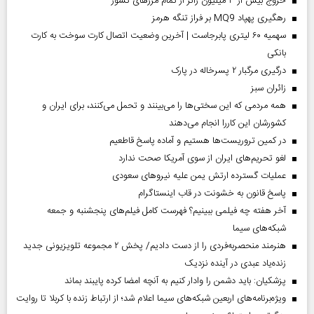
خروج بیش از ۳ میلیون زائر از تمام مرز‌های کشور
رهگیری پهپاد MQ9 بر فراز تنگه هرمز
سهمیه ۶۰ لیتری پابرجاست | آخرین وضعیت اتصال کارت سوخت به کارت
بانکی
درگیری مرگبار ۲ پسرخاله در پارک
‌زائران سبز
همه مردمی که این سختی‌ها را می‌بینند و تحمل می‌کنند، برای ایران و
کشورشان این کاررا انجام می‌دهند
در کمین تروریست‌ها هستیم و آماده پاسخ قاطعیم
لغو تحریم‌های ایران از سوی آمریکا صحت ندارد
عملیات گسترده ارتش یمن علیه نیروهای سعودی
پاسخ قانون به خشونت در قاب اینستاگرام
آخر هفته چه فیلمی ببینیم؟ فهرست کامل فیلم‌های پنجشنبه و جمعه
شبکه‌های سیما
هنرمند منحصر‌به‌فردی را از دست دادیم/ پخش ۲ مجموعه تلویزیونی جدید
زنده‌یاد عبدی در آینده نزدیک
پزشکیان: باید دشمن را وادار کنیم به آنچه امضا کرده پایبند بماند
ویژه‌برنامه‌های اربعین شبکه‌های سیما اعلام شد؛ از ارتباط زنده با کربلا تا روایت