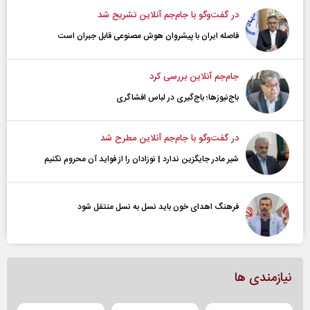
در گفت‌و‌گو با جام‌جم آنلاین تشریح شد
فاصله ایران با پیشرو‌ان هوش مصنوعی قابل جبران است
جام‌جم آنلاین بررسی کرد
باج‌نیوزها؛ باج‌گیری در لباس افشاگری
در گفت‌و‌گو با جام‌جم آنلاین مطرح شد
شیر مادر جایگزین ندارد | نوزادان را از فواید آن محروم نکنیم
فرهنگ اهدای خون باید نسل به نسل منتقل شود
نیازمندی ها