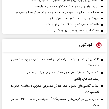
فاصله ایران با پیشرو‌ان هوش مصنوعی قابل جبران است
ببینید | رئیس‌جمهور: استعفاء نخواهم داد و می‌ایستم
«محاصره در برابر محاصره» و هدف قرار دادن تجمع نیروهای سعودی
خبرنگاران پشت سد کمیته‌های وزارت کار
واشنگتن مدعی قطع مبادلات مالی تهران شد
«غنائم ایران» چیزی جز پیروزی خیالی نیست
گوناگون
گلکسی اس ۲۷ اولترا؛ پیش‌نمایشی از تغییرات بنیادین در پرچمدار بعدی
سامسونگ
رشد خیره‌کننده بازار توکن‌های هوش مصنوعی (AI)؛ از هیجان تا
زیرساخت‌های واقعی
انقلاب گوشی‌های تاشو‌ با طعم هوش مصنوعی؛ معرفی و مقایسه خانواده
گلکسی Z۸
بحران باتری در گوشی‌های سامسونگ؛ آیا به‌روزرسانی One UI ۸.۵ مقصر
است؟