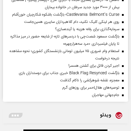
بیش از ۳۰۰۰ مورد جدید سرطان در خانواده بیماران
Castlevania: Belmont’s Curse؛ بازگشت باشکوه شکارچیان خون‌آشام
روی هر لینکی کلیک نکنید، دام کلاهبرداران سایبری همین‌جاست
سرمایه‌گذاری برای رفاه؛ هزینه یا آینده‌سازی؟
بازگشت مسعود شصت‌چی با دردسر‌های تازه؛ از شایعه حضور در میز مذاکره
تا پایان فیلمبرداری «مرد سه‌هزارچهره»
استعلام وام ضروری ۷۵ میلیون تومانی بازنشستگان کشوری؛ نحوه مشاهده
نتیجه درخواست
اجیر کردن قاتل برای کشتن همسر!
بازگشت Black Flag Resynced خبری جذاب برای دوستداران بازی
معجزه، نقشه شوهرکشی را ناکام گذاشت
توصیه‌های هلال‌احمر برای روز‌های گرم
جام‌جهانی مهاجران
ویدئو