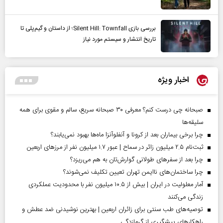
بررسی بازی Silent Hill: Townfall؛ از داستان و گیم‌پلی تا
تاریخ انتشار و سیستم مورد نیاز
اخبار ویژه
صبحانه چی درست کنم؟ معرفی ۳۰ صبحانه سریع، سالم و مقوی برای همه
سلیقه‌ها
چرا برخی بیماران بعد از کرونا و آنفلوآنزا ماه‌ها بهبود نمی‌یابند؟
ثبت‌نام ۲.۵ میلیون زائر در سماح | عبور ۱.۷ میلیون نفر از مرز‌های اربعین
چرا بعد از سفرهای طولانی گوارش‌تان به هم می‌ریزد؟
چرا ساختمان‌های ناایمن تهران تعیین تکلیف نمی‌شوند؟
آمار معلولیت در ایران | بیش از ۱۰.۵ میلیون نفر با محدودیت عملکردی
زندگی می‌کنند
توصیه‌های طب سنتی برای زائران اربعین | بهترین نوشیدنی ضد عطش و
راهکارهای پیشگیری از گرمازدگی