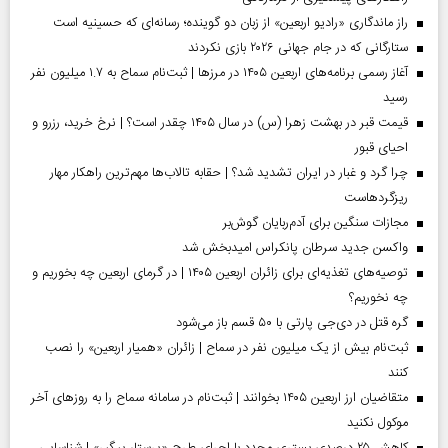
راز ماندگاری «رادیو اربعین» از زبان دو گوینده؛ رسانه‌ای که حسینیه است
ستارگانی که در جام جهانی ۲۰۲۶ بازی نکردند
آغاز رسمی برنامه‌های اربعین ۱۴۰۵ در مرز‌ها | ثبت‌نام سماح به ۱.۷ میلیون نفر
رسید
قیمت قبر در بهشت زهرا (س) در سال ۱۴۰۵ چقدر است؟ | نرخ خرید، رزرو و
احیای قبور
چرا گرد و غبار در ایران تشدید شد؟ | حقابه تالاب‌ها مهم‌ترین راهکار مهار
ریزگردهاست
مجازات سنگین برای آدم‌ربایان گوش‌بر
واکسن جدید سرطان پانکراس امیدبخش شد
توصیه‌های تغذیه‌ای برای زائران اربعین ۱۴۰۵ | در گرمای اربعین چه بخوریم و
چه نخوریم؟
گره قتل در دی‌جی پارتی با ۵۰ قسم باز می‌شود
ثبت‌نام بیش از یک میلیون نفر در سماح | زائران «همیار اربعین» را نصب
کنند
متقاضیان ارز اربعین ۱۴۰۵ بخوانند | ثبت‌نام در سامانه سماح را به روز‌های آخر
موکول نکنید
کاهش ۲۵ درصدی بستری مجدد با اجرای طرح «پرستار پیگیر» | شناسایی