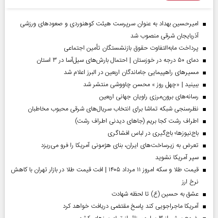
امیرحسین بهداد به عنوان سرپرست هیئت کوهنوردی و صعودهای ورزشی
آذربایجان شرقی منصوب شد
پرداخت مابه‌التفاوت حقوق بازنشستگان تأمین اجتماعی
دمای ۵۰ درجه در خوزستان | احتمال بارش‌های سیل‌آسا در ۳ استان
مسیر‌های راهپیمایی جاماندگان اربعین در البرز اعلام شد
ببینید | «چهل روز » محسن چاووشی منتشر شد
رسانه‌های برون‌مرزی راویان جهانی اربعین
نظرسنجی شبکه تماشا برای انتخاب سریال‌های شرقی محبوب مخاطبان
اطراف رشت کجا بریم (جاهای دیدنی اطراف رشت)
باج‌نیوزها؛ باج‌گیری در لباس افشاگری
تعرض به زیرساخت‌های ایران، بنای هژمونی آمریکا را فرو می‌ریزد
سپر آمریکا نشوید
قیمت طلا و سکه امروز ۱۱ مرداد ۱۴۰۵ | افت قیمت طلا در بازار تهران با کاهش
نرخ ارز
عشق به حسین (ع) تا لحظه شهادت
آمریکا ماجراجویی کند پاسخ مقتضی دریافت خواهد کرد