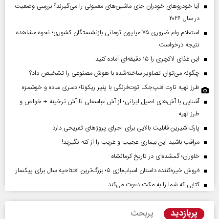
آیا خودروهای خودران جای ماشین‌های معمولی را می‌گیرند؟ بررسی وضعیت
در سال ۲۰۲۶
استعلام وام ضروری ۷۵ میلیون تومانی بازنشستگان کشوری؛ نحوه مشاهده
نتیجه درخواست
این غذای لاکچری را ۱۵ دقیقه‌ای آماده کنید
چگونه می‌توان تصاویر ساخته‌شده با هوش مصنوعی را تشخیص داد؟
طرز تهیه تارت فلپ‌جک توت‌فرنگی با پنیر ریکوتا؛ دسری ساده و خوشمزه
آشنایی با آش‌های اصیل ایرانی؛ از آش عباسعلی تا آش ترخینه + خواص و
طرز تهیه
پارک شیرین قابلیت‌ بالایی برای اجرای پروژهای تفریحی دارد
مراقب باشید این بیماری عجیب و غریب را از کنه نگیرید!
خاوران؛ گمشده‌ای در تاریخ کرمانشاه
فروش خیره‌کننده داستان اسباب‌بازی ۵؛ بزرگ‌ترین افتتاحیه سال برای پیکسار
کتابی که شما را به مکث دعوت می‌کند
پربازدید
پربحث