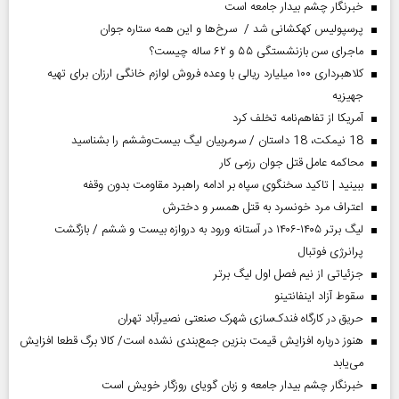
خبرنگار چشم بیدار جامعه است
پرسپولیس کهکشانی شد / سرخ‌ها و این همه ستاره جوان
ماجرای سن بازنشستگی ۵۵ و ۶۲ ساله چیست؟
کلاهبرداری ۱۰۰ میلیارد ریالی با وعده فروش لوازم خانگی ارزان برای تهیه
جهیزیه
آمریکا از تفاهم‌نامه تخلف کرد
18 نیمکت، 18 داستان / سرمربیان لیگ بیست‌وششم را بشناسید
محاکمه عامل قتل جوان رزمی کار
ببینید | تاکید سخنگوی سپاه بر ادامه راهبرد مقاومت بدون وقفه
اعتراف مرد خونسرد به قتل همسر و دخترش
لیگ برتر ۱۴۰۵-۱۴۰۶ در آستانه ورود به دروازه بیست و ششم / بازگشت
پرانرژی فوتبال
جزئیاتی از نیم فصل اول لیگ برتر
سقوط آزاد اینفانتینو
حریق در کارگاه فندک‌سازی شهرک صنعتی نصیرآباد تهران
هنوز درباره افزایش قیمت بنزین جمع‌بندی نشده است/ کالا برگ قطعا افزایش
می‌یابد
خبرنگار چشم بیدار جامعه و زبان گویای روزگار خویش است