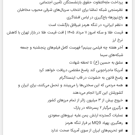
پرداخت مابه‌التفاوت حقوق بازنشستگان تأمین اجتماعی
نظرسنجی شبکه تماشا برای انتخاب سریال‌های شرقی محبوب مخاطبان
باج‌نیوزها؛ باج‌گیری در لباس افشاگری
«نظم ایرانی» در تنگه هرمز غیرقابل بازگشت است
قیمت طلا و سکه امروز ۱۱ مرداد ۱۴۰۵ | افت قیمت طلا در بازار تهران با کاهش
نرخ ارز
آخر هفته چه فیلمی ببینیم؟ فهرست کامل فیلم‌های پنجشنبه و جمعه
شبکه‌های سیما
عشق به حسین (ع) تا لحظه شهادت
آمریکا ماجراجویی کند پاسخ مقتضی دریافت خواهد کرد
پاسخ قانون به خشونت در قاب اینستاگرام
همه مردمی که این سختی‌ها را می‌بینند و تحمل می‌کنند، برای ایران و
کشورشان این کاررا انجام می‌دهند
خروج بیش از ۳ میلیون زائر از تمام مرز‌های کشور
درگیری مرگبار ۲ پسرخاله در پارک
عملیات گسترده ارتش یمن علیه نیروهای سعودی
رهگیری پهپاد MQ9 بر فراز تنگه هرمز
لغو تحریم‌های ایران از سوی آمریکا صحت ندارد