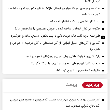
در سال ۲۰۲۶
استعلام وام ضروری ۷۵ میلیون تومانی بازنشستگان کشوری؛ نحوه مشاهده
نتیجه درخواست
این غذای لاکچری را ۱۵ دقیقه‌ای آماده کنید
چگونه می‌توان تصاویر ساخته‌شده با هوش مصنوعی را تشخیص داد؟
طرز تهیه تارت فلپ‌جک توت‌فرنگی با پنیر ریکوتا؛ دسری ساده و خوشمزه
آشنایی با آش‌های اصیل ایرانی؛ از آش عباسعلی تا آش ترخینه + خواص و
طرز تهیه
پارک شیرین قابلیت‌ بالایی برای اجرای پروژهای تفریحی دارد
مراقب باشید این بیماری عجیب و غریب را از کنه نگیرید!
خاوران؛ گمشده‌ای در تاریخ کرمانشاه
پربازدید
پربحث
امیرحسین بهداد به عنوان سرپرست هیئت کوهنوردی و صعودهای ورزشی
آذربایجان شرقی منصوب شد