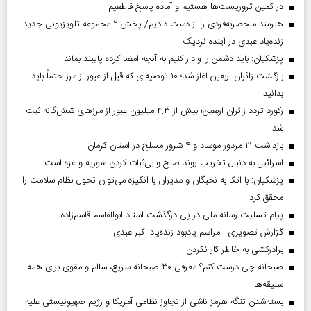
در کمین تروریست‌ها هستیم و آماده پاسخ قاطعیم
هنرمند منحصر‌به‌فردی را از دست دادیم/ پخش ۲ مجموعه تلویزیونی جدید
زنده‌یاد عبدی در آینده نزدیک
پزشکیان: باید دشمن را وادار کنیم به آنچه امضا کرده پایبند بماند
بازگشت زائران اربعین آغاز شد؛ ۱۰ توصیه‌ای که قبل از عبور از مرز حتماً باید
بدانید
رکورد تردد زائران اربعین؛ بیش از ۴.۳ میلیون عبور از مرزهای شش‌گانه ثبت
شد
بازداشت ۲۱ مزدور موساد و ۴ شرور مسلح در استان کرمان
اسرائیل به دنبال تخریب روند صلح و بی‌ثبات کردن سوریه و غزه است
پزشکیان: با اتکا به نخبگان و مدیران با انگیزه می‌توان تحول نظام سلامت را
محقق کرد
پیام تسلیت رسانه ملی در پی درگذشت استاد ابوالقاسم قاسم‌زاده
گزارش تصویری | مراسم یادبود زنده‌یاد اکبر عبدی
برادرکشی به خاطر کار نکردن
صبحانه چی درست کنم؟ معرفی ۳۰ صبحانه سریع، سالم و مقوی برای همه
سلیقه‌ها
بسته‌شدن تنگه هرمز ناشی از تجاوز نظامی آمریکا و رژیم صهیونیستی علیه