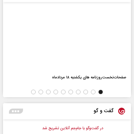
صفحات‌نخست‌روزنامه ها‌ی یکشنبه ۱۸ مردادماه
گفت و گو
در گفت‌و‌گو با جام‌جم آنلاین تشریح شد