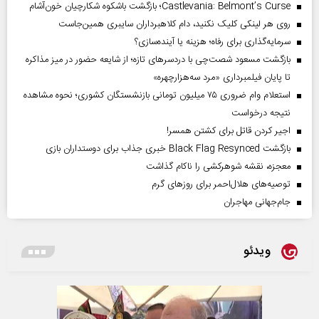
Castlevania: Belmont’s Curse؛ بازگشت باشکوه شکارچیان خون‌آشام
روی هر لینکی کلیک نکنید، دام کلاهبرداران سایبری همین‌جاست
سرمایه‌گذاری برای رفاه؛ هزینه یا آینده‌سازی؟
بازگشت مسعود شصت‌چی با دردسر‌های تازه؛ از شایعه حضور در میز مذاکره
تا پایان فیلمبرداری «مرد سه‌هزارچهره»
استعلام وام ضروری ۷۵ میلیون تومانی بازنشستگان کشوری؛ نحوه مشاهده
نتیجه درخواست
اجیر کردن قاتل برای کشتن همسر!
بازگشت Black Flag Resynced خبری جذاب برای دوستداران بازی
معجزه، نقشه شوهرکشی را ناکام گذاشت
توصیه‌های هلال‌احمر برای روز‌های گرم
جام‌جهانی مهاجران
ویدئو