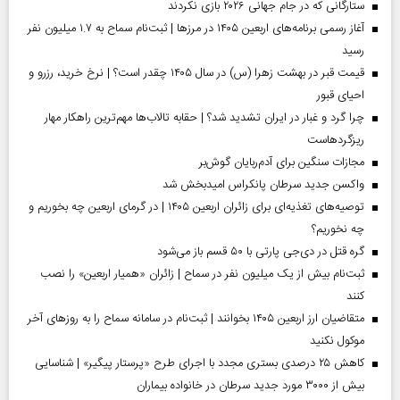
ستارگانی که در جام جهانی ۲۰۲۶ بازی نکردند
آغاز رسمی برنامه‌های اربعین ۱۴۰۵ در مرز‌ها | ثبت‌نام سماح به ۱.۷ میلیون نفر
رسید
قیمت قبر در بهشت زهرا (س) در سال ۱۴۰۵ چقدر است؟ | نرخ خرید، رزرو و
احیای قبور
چرا گرد و غبار در ایران تشدید شد؟ | حقابه تالاب‌ها مهم‌ترین راهکار مهار
ریزگردهاست
مجازات سنگین برای آدم‌ربایان گوش‌بر
واکسن جدید سرطان پانکراس امیدبخش شد
توصیه‌های تغذیه‌ای برای زائران اربعین ۱۴۰۵ | در گرمای اربعین چه بخوریم و
چه نخوریم؟
گره قتل در دی‌جی پارتی با ۵۰ قسم باز می‌شود
ثبت‌نام بیش از یک میلیون نفر در سماح | زائران «همیار اربعین» را نصب
کنند
متقاضیان ارز اربعین ۱۴۰۵ بخوانند | ثبت‌نام در سامانه سماح را به روز‌های آخر
موکول نکنید
کاهش ۲۵ درصدی بستری مجدد با اجرای طرح «پرستار پیگیر» | شناسایی
بیش از ۳۰۰۰ مورد جدید سرطان در خانواده بیماران