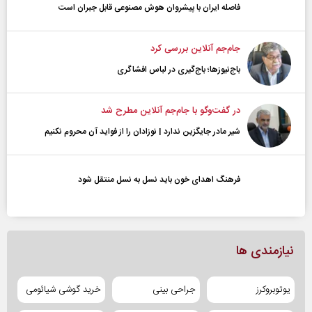
فاصله ایران با پیشرو‌ان هوش مصنوعی قابل جبران است
جام‌جم آنلاین بررسی کرد
باج‌نیوزها؛ باج‌گیری در لباس افشاگری
در گفت‌و‌گو با جام‌جم آنلاین مطرح شد
شیر مادر جایگزین ندارد | نوزادان را از فواید آن محروم نکنیم
فرهنگ اهدای خون باید نسل به نسل منتقل شود
نیازمندی ها
یوتوبروکرز
جراحی بینی
خرید گوشی شیائومی