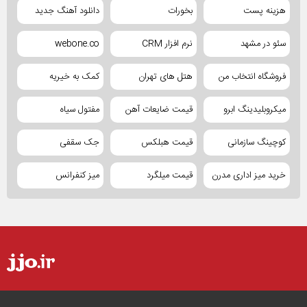
هزینه پست
بخورات
دانلود آهنگ جدید
سئو در مشهد
نرم افزار CRM
webone.co
فروشگاه انتخاب من
هتل های تهران
کمک به خیریه
میکروبلیدینگ ابرو
قیمت ضایعات آهن
مفتول سیاه
کوچینگ سازمانی
قیمت هبلکس
جک سقفی
خرید میز اداری مدرن
قیمت میلگرد
میز کنفرانس