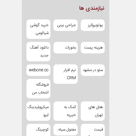
نیازمندی ها
یوتوبروکرز
جراحی بینی
خرید گوشی
شیائومی
هزینه پست
بخورات
دانلود آهنگ
جدید
سئو در مشهد
نرم افزار
webone.co
CRM
فروشگاه
انتخاب من
هتل های
کمک به
میکروبلیدینگ
تهران
خیریه
ابرو
قیمت
مفتول سیاه
کوچینگ