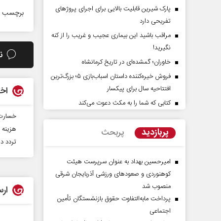
پارک شیرین قابلیت‌ بالایی برای اجرای پروژهای
برچسب ه
تفریحی دارد
مراقب باشید این بیماری عجیب و غریب را از کنه
نگیرید!
ن
خاوران؛ گمشده‌ای در تاریخ کرمانشاه
فروش خیره‌کننده داستان اسباب‌بازی ۵؛ بزرگ‌ترین
افتتاحیه سال برای پیکسار
اخب
کتابی که شما را به مکث دعوت می‌کند
راوی حقیقتِ آرامش‌ بخش
روز روایتگران حقیقت
خسارت سیل به ۲۹
هزینه 
پربازدید
پربحث
دکتر حسین قرایی - مدیر کل روابط ع
تردد د
رسانه ملی
امیرحسین بهداد به عنوان سرپرست هیئت
کوهنوردی و صعودهای ورزشی آذربایجان شرقی
منصوب شد
ارس
پرداخت مابه‌التفاوت حقوق بازنشستگان تأمین
اجتماعی