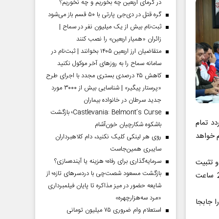
در گرمای اربعین چه بخوریم و چه نخوریم؟
گره قتل در دی‌جی پارتی با ۵۰ قسم باز می‌شود
ثبت‌نام بیش از یک میلیون نفر در سماح |
زائران «همیار اربعین» را نصب کنند
متقاضیان ارز اربعین ۱۴۰۵ بخوانند | ثبت‌نام در
سامانه سماح را به روز‌های آخر موکول نکنید
کاهش ۲۵ درصدی بستری مجدد با اجرای طرح
«پرستار پیگیر» | شناسایی بیش از ۳۰۰۰ مورد
جدید سرطان در خانواده بیماران
Castlevania: Belmont’s Curse؛ بازگشت
د تمام
باشکوه شکارچیان خون‌آشام
م خواهد
روی هر لینکی کلیک نکنید، دام کلاهبرداران
سایبری همین‌جاست
سرمایه‌گذاری برای رفاه؛ هزینه یا آینده‌سازی؟
و تثبیت
بازگشت مسعود شصت‌چی با دردسر‌های تازه؛ از
کند و منابع طبیعی استان درخت‌ها و الوارهای اطراف پل علی بردی را ظرف 24 ساعت
شایعه حضور در میز مذاکره تا پایان فیلمبرداری
«مرد سه‌هزارچهره»
ر پل را جابجا
استعلام وام ضروری ۷۵ میلیون تومانی