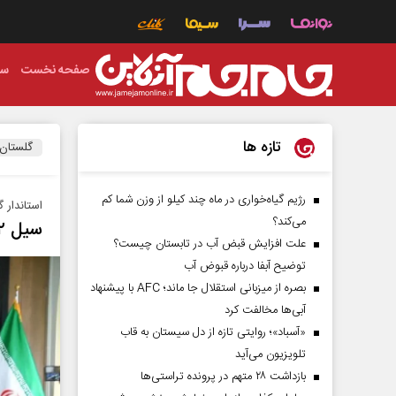
صفحه نخست
سی
تازه ها
گلستان
رژیم گیاه‌خواری در ماه چند کیلو از وزن شما کم
استاندار 
می‌کند؟
سیل ۲ هزار و ۵۰۰ میلیارد ریال به گلستان خسارت زد
علت افزایش قبض آب در تابستان چیست؟
توضیح آبفا درباره قبوض آب
بصره از میزبانی استقلال جا ماند؛ AFC با پیشنهاد
آبی‌ها مخالفت کرد
«آسباد»؛ روایتی تازه از دل سیستان به قاب
تلویزیون می‌آید
بازداشت ۲۸ متهم در پرونده تراستی‌ها