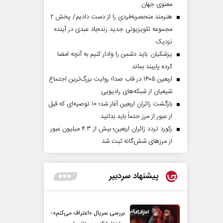
معنوی جهان
هنرمند منحصر‌به‌فردی را از دست دادیم/ پخش ۲
مجموعه تلویزیونی جدید زنده‌یاد عبدی در آینده
نزدیک
پزشکیان: باید دشمن را وادار کنیم به آنچه امضا
کرده پایبند بماند
اربعین ۱۴۰۵ در قاب صدا؛ روایت بزرگ‌ترین اجتماع
شیعیان از شبکه‌های رادیویی
بازگشت زائران اربعین آغاز شد؛ ۱۰ توصیه‌ای که قبل
از عبور از مرز حتماً باید بدانید
رکورد تردد زائران اربعین؛ بیش از ۴.۳ میلیون عبور
از مرزهای شش‌گانه ثبت شد
پیشنهاد سردبیر
بررسی سریال «اعتراف می‌کنم»؛