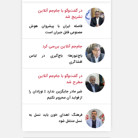
در گفت‌و‌گو با جام‌جم آنلاین
تشریح شد
فاصله ایران با پیشرو‌ان هوش
مصنوعی قابل جبران است
جام‌جم آنلاین بررسی کرد
باج‌نیوزها؛ باج‌گیری در لباس
افشاگری
در گفت‌و‌گو با جام‌جم آنلاین
مطرح شد
شیر مادر جایگزین ندارد | نوزادان را
از فواید آن محروم نکنیم
فرهنگ اهدای خون باید نسل به
نسل منتقل شود