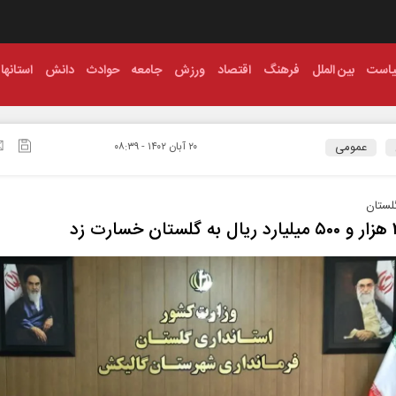
است
بین الملل
فرهنگ
اقتصاد
ورزش
جامعه
حوادث
دانش
استانها
عمومی
۲۰ آبان ۱۴۰۲ - ۰۸:۳۹
گلستان