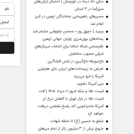
دمای ۵۰ درجه در خوزستان | احتمال بارش‌های
سیل‌آسا در ۳ استان
مسیر‌های راهپیمایی جاماندگان اربعین در البرز
اعلام شد
ببینید | «چهل روز » محسن چاووشی منتشر شد
رسانه‌های برون‌مرزی راویان جهانی اربعین
نظرسنجی شبکه تماشا برای انتخاب سریال‌های
شرقی محبوب مخاطبان
باج‌نیوزها؛ باج‌گیری در لباس افشاگری
تعرض به زیرساخت‌های ایران، بنای هژمونی
آمریکا را فرو می‌ریزد
 مردادماه
صفحات نخست‌روزنامه‌ها‌ی‌چهارشنبه‌۷‌مردادماه
صفحات 
سپر آمریکا نشوید
قیمت طلا و سکه امروز ۱۱ مرداد ۱۴۰۵ | افت
قیمت طلا در بازار تهران با کاهش نرخ ارز
آمریکا ماجراجویی کند پاسخ مقتضی دریافت
خواهد کرد
عشق به حسین (ع) تا لحظه شهادت
خروج بیش از ۳ میلیون زائر از تمام مرز‌های