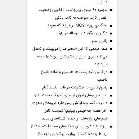
کشور
سهمیه ۶۰ لیتری پابرجاست | آخرین وضعیت
اتصال کارت سوخت به کارت بانکی
رهگیری پهپاد MQ9 بر فراز تنگه هرمز
درگیری مرگبار ۲ پسرخاله در پارک
‌زائران سبز
همه مردمی که این سختی‌ها را می‌بینند و تحمل
می‌کنند، برای ایران و کشورشان این کاررا انجام
می‌دهند
در کمین تروریست‌ها هستیم و آماده پاسخ
قاطعیم
پاسخ قانون به خشونت در قاب اینستاگرام
لغو تحریم‌های ایران از سوی آمریکا صحت ندارد
عملیات گسترده ارتش یمن علیه نیروهای سعودی
آخر هفته چه فیلمی ببینیم؟ فهرست کامل
فیلم‌های پنجشنبه و جمعه شبکه‌های سیما
ویژه‌برنامه‌های اربعین شبکه‌های سیما اعلام شد؛ از
ارتباط زنده با کربلا تا روایت بزرگ‌ترین اجتماع