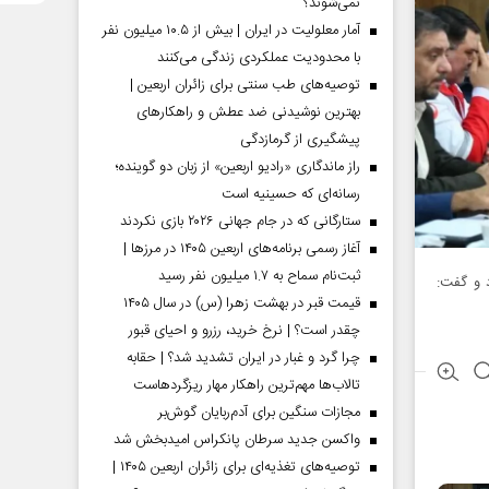
نمی‌شوند؟
آمار معلولیت در ایران | بیش از ۱۰.۵ میلیون نفر
با محدودیت عملکردی زندگی می‌کنند
توصیه‌های طب سنتی برای زائران اربعین |
بهترین نوشیدنی ضد عطش و راهکارهای
پیشگیری از گرمازدگی
راز ماندگاری «رادیو اربعین» از زبان دو گوینده؛
رسانه‌ای که حسینیه است
ستارگانی که در جام جهانی ۲۰۲۶ بازی نکردند
آغاز رسمی برنامه‌های اربعین ۱۴۰۵ در مرز‌ها |
ثبت‌نام سماح به ۱.۷ میلیون نفر رسید
لیارد ریال اعلام کرد و گفت:
قیمت قبر در بهشت زهرا (س) در سال ۱۴۰۵
چقدر است؟ | نرخ خرید، رزرو و احیای قبور
چرا گرد و غبار در ایران تشدید شد؟ | حقابه
تالاب‌ها مهم‌ترین راهکار مهار ریزگردهاست
مجازات سنگین برای آدم‌ربایان گوش‌بر
واکسن جدید سرطان پانکراس امیدبخش شد
توصیه‌های تغذیه‌ای برای زائران اربعین ۱۴۰۵ |