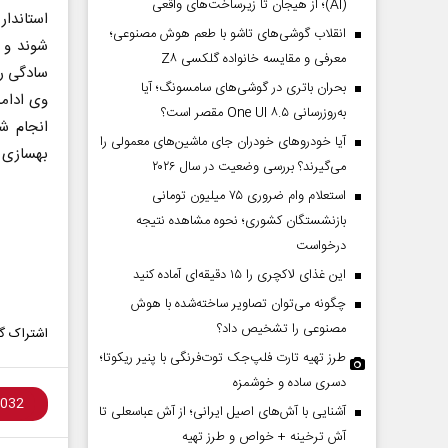
(AI)؛ از هیجان تا زیرساخت‌های واقعی
استاندار
انقلاب گوشی‌های تاشو‌ با طعم هوش مصنوعی؛
شوند و ض
معرفی و مقایسه خانواده گلکسی Z۸
سادگی رد
بحران باتری در گوشی‌های سامسونگ؛ آیا
وی ادامه
به‌روزرسانی One UI ۸.۵ مقصر است؟
انجام ش
آیا خودروهای خودران جای ماشین‌های معمولی را
بهسازی 
می‌گیرند؟ بررسی وضعیت در سال ۲۰۲۶
استعلام وام ضروری ۷۵ میلیون تومانی
بازنشستگان کشوری؛ نحوه مشاهده نتیجه
درخواست
این غذای لاکچری را ۱۵ دقیقه‌ای آماده کنید
چگونه می‌توان تصاویر ساخته‌شده با هوش
مصنوعی را تشخیص داد؟
اشتراک گذ
طرز تهیه تارت فلپ‌جک توت‌فرنگی با پنیر ریکوتا؛
دسری ساده و خوشمزه
آشنایی با آش‌های اصیل ایرانی؛ از آش عباسعلی تا
آش ترخینه + خواص و طرز تهیه