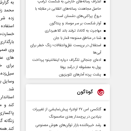
اعتراف رسانه‌های خارجی به شکست ترامپ
به گزارش
حاصل مجاهدت رسانه‌های انقلابی در مقابله با
محمد زنگ
دروغ پراکنی‌های دشمنان است
زده شرق
آوار شکست بر سر موساد و پنتاگون
استفاده
مهاجرت به کانادا، ترفند باند کلاهبرداری
خسارت‌
شنا در مناطق ممنوعه؛ قمار با جان
بارگذاری
استقلال در بن‌بست نقل‌وانتقالات؛ زنگ خطر برای
وی ضمن 
آبی‌ها
های عض
ادعای جنجالی تلگراف درباره اینفانتینو؛ پرداخت
برای خ
پول به معشوقه از درآمد یوفا
سیل‌زده
پشت پرده آمارهای تلویزیون
وسایل به
شد.
گوناگون
استاندار
گلکسی اس ۲۷ اولترا؛ پیش‌نمایشی از تغییرات
پاکسازی 
بنیادین در پرچمدار بعدی سامسونگ
رشد خیره‌کننده بازار توکن‌های هوش مصنوعی
کند.همه 