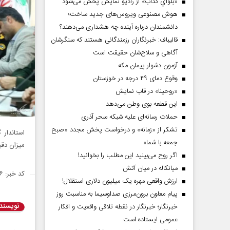
«بلواي کذاب» از رادیو نمایش پخش می‌شود
هوش مصنوعی ویروس‌های جدید ساخت؛
دانشمندان درباره آینده چه هشداری می‌دهند؟
قالیباف: خبرنگاران رزمندگانی هستند که سنگرشان
آگاهی و سلاح‌شان حقیقت است
آزمون دشوار پیمان مکه
وقوع دمای ۴۹ درجه در خوزستان
«روحینا» در قاب نمایش
این قطعه بوی وطن می‌دهد
حملات رسانه‌ای علیه شبکه سحر آذری
تشکر از «زمانه» و درخواست پخش مجدد «صبح
جمعه با شما»
میزان دق
اگر روح می‌بینید این مطلب را بخوانید!
میانکاله در میان آتش
کد خبر: ۱۴۳۰۱۵۶
ارزش واقعی مهره یک میلیون دلاری استقلال!
پیام معاون برون‌مرزی صداوسیما به مناسبت روز
نویسند
خبرنگار؛ خبرنگار در نقطه تلاقی واقعیت و افکار
عمومی ایستاده است