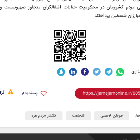
یى مردم کشورمان در محکومیت جنایات اشغالگران متجاوز صهیونیست و 
بارزان فلسطین پرداختند.
اری :
 نخست روزنامه ها‌ی یکشنبه ۴ مردادماه
گزا
پسندیدم
صفحات نخست روزنامه ها‌ی شنبه ۳ مردادماه
ا:
طوفان الاقصی
شجاعت
کشتار مردم غزه