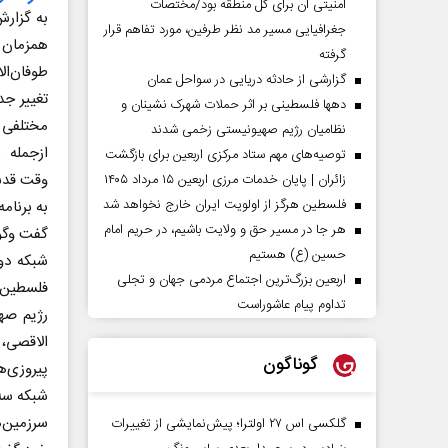
امنیتی آن برای کل منطقه بود/مختصات
به گزارش
جغرافیایی مسیر مد نظر طرفین، مورد تفاهم قرار
همزما
گرفته
طوفان‌ا
گزارشی از حادثه دریایی در سواحل عمان
تغییر ج
دهها فلسطینی بر اثر حملات شهرک نشینان و
مختلفی ر
نظامیان رژیم صهیونیستی زخمی شدند
ازجمله 
توصیه‌های مهم ستاد مرکزی اربعین برای بازگشت
وقت قدس
زائران | پایان خدمات مرزی اربعین ۱۵ مرداد ۱۴۰۵
فلسطین هرگز از اولویت ایران خارج نخواهد شد
به برنامه
هر جا در مسیر حق و ولایت باشیم، در حریم امام
گفت وگوه
حسین (ع) هستیم
شبکه دو
اربعین بزرگ‌ترین اجتماع مردمی جهان و تجلی
تداوم پیام عاشوراست
رژیم صهی
الاقصی،
گوناگون
پیروزی‌
شبکه سه 
سرزمین‌ه
گلکسی اس ۲۷ اولترا؛ پیش‌نمایشی از تغییرات