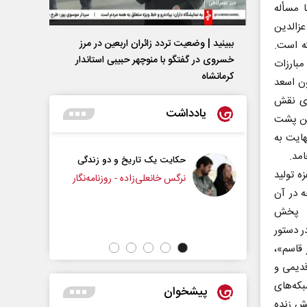
 مسأله
عزالدین
ببینید | وضعیت تردد زائران اربعین در مرز
که تماشا رفته است.
خسروی در گفتگو با منوچهر حبیبی استاندار
۱۹۸ درباره زندگی و مبارزات
کرمانشاه
ون اسعد
ای نقش
یادداشت
طین پشت
 می‌شود و درنهایت به
امد.
حکایت یک تاریخ و دو زندگی
چرایی عقب‌نشینی ترامپ؟
خلیفه در غزه تولید
نرگس خانعلی‌زاده - روزنامه‌نگار
ه در آن
دکتر یدالله جوانی - تحلیلگر مسائل سیاس
قه از شبکه افق پخش
ر دستور
نبه»، «کفر قاسم»،
قدیمی و
بکه‌های
پیشخوان
ش زنده