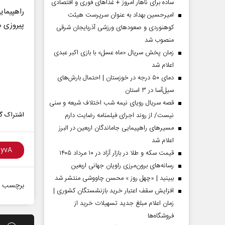
ساده برای ناهار امروز + غذاهای فوری و اقتصادی
راهپیما
امیرحسین بهداد به عنوان سرپرست هیئت
پیروزی م
کوهنوردی و صعودهای ورزشی آذربایجان شرقی
منصوب شد
زمان پخش سریال «ماه عسل» با بازی اکبر عبدی
اعلام شد
دمای ۵۰ درجه در خوزستان | احتمال بارش‌های
سیل‌آسا در ۳ استان
قصه سریال رویای نیمه شب اختلاف شیعه و سنی
اشتراک گذ
نیست/ از روند اجرای فیلمنامه رضایت دارم
مسیر‌های راهپیمایی جاماندگان اربعین در البرز
اعلام شد
مردادماه
صفحات نخست روزنامه ها‌ی‌سه‌شنبه ۶ مردادماه
صفحات
قیمت سکه و طلا در بازار آزاد در ۱۰ مرداد ۱۴۰۵
رسانه‌های برون‌مرزی راویان جهانی اربعین
ببینید | «چهل روز » محسن چاووشی منتشر شد
برچسب ه
افزایش سقف اعتبار خرید بازنشستگان کشوری |
زمان اعلام مبلغ جدید تسهیلات خرید از
فروشگاه‌ها