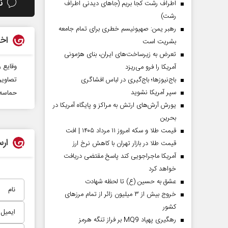
ن
اطراف رشت کجا بریم (جاهای دیدنی اطراف
رشت)
رهبر یمن: صهیونیسم خطری برای تمام جامعه
اخب
بشریت است
تعرض به زیرساخت‌های ایران، بنای هژمونی
وقایع ر
آمریکا را فرو می‌ریزد
باج‌نیوزها؛ باج‌گیری در لباس افشاگری
تصاویر
سپر آمریکا نشوید
حماسه‌
یورش آرش‌های ارتش به مراکز و پایگاه‌ آمریکا در
بحرین
قیمت طلا و سکه امروز ۱۱ مرداد ۱۴۰۵ | افت
ارس
قیمت طلا در بازار تهران با کاهش نرخ ارز
آمریکا ماجراجویی کند پاسخ مقتضی دریافت
خواهد کرد
عشق به حسین (ع) تا لحظه شهادت
خروج بیش از ۳ میلیون زائر از تمام مرز‌های
کشور
رهگیری پهپاد MQ9 بر فراز تنگه هرمز