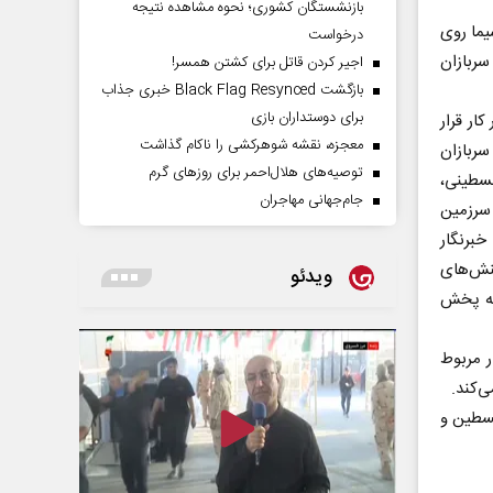
بازنشستگان کشوری؛ نحوه مشاهده نتیجه
یما روی
درخواست
سربازان
اجیر کردن قاتل برای کشتن همسر!
بازگشت Black Flag Resynced خبری جذاب
برای دوستداران بازی
ار قرار
معجزه، نقشه شوهرکشی را ناکام گذاشت
ربازان
توصیه‌های هلال‌احمر برای روز‌های گرم
سطینی،
جام‌جهانی مهاجران
 سرزمین
برنگار
نش‌های
ویدئو
که پخش
ر مربوط
ی‌کند.
لسطین و