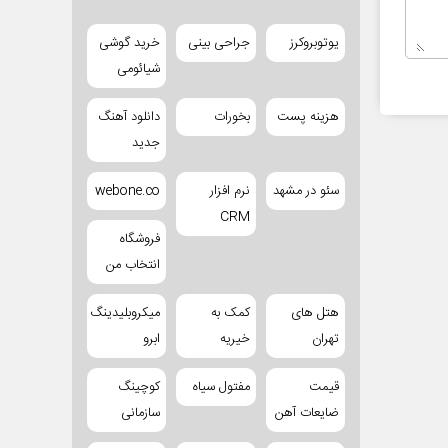
یوتوبروکرز
جراحی بینی
خرید گوشی
شیائومی
هزینه پست
بخورات
دانلود آهنگ
جدید
سئو در مشهد
نرم افزار
webone.co
CRM
فروشگاه
انتخاب من
هتل های
کمک به
میکروبلیدینگ
تهران
خیریه
ابرو
قیمت
مفتول سیاه
کوچینگ
ضایعات آهن
سازمانی