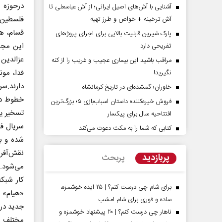
درحوزه 
آشنایی با آش‌های اصیل ایرانی؛ از آش عباسعلی تا
فلسطین و
آش ترخینه + خواص و طرز تهیه
پارک شیرین قابلیت‌ بالایی برای اجرای پروژهای
تفریحی دارد
عزالدین 
مراقب باشید این بیماری عجیب و غریب را از کنه
فدا، مو
نگیرید!
دارند.سر
خاوران؛ گمشده‌ای در تاریخ کرمانشاه
فروش خیره‌کننده داستان اسباب‌بازی ۵؛ بزرگ‌ترین
تسخیر یک
افتتاحیه سال برای پیکسار
پشت‌پرده تهدیدات کوتاه‏‌مدت و
اربعین نماد مقاوم
ادعا‌های خلاف واقع آمریکا
استکبار‌
کتابی که شما را به مکث دعوت می‌کند
شده و با
سلیمی‌نمین - تحلیلگر مسائل سیاسی
رحمت‌الله نوروزی - عضو کمیسی
پربازدید
پربحث
مجلس
می‌شود.پ
برای شام چی درست کنم؟ | ۲۵ ایده خوشمزه،
«هیام» و
ساده و فوری برای شام امشب
جدید درب
ناهار چی درست کنم؟ | ۲۰ پیشنهاد خوشمزه و
مختلف ر