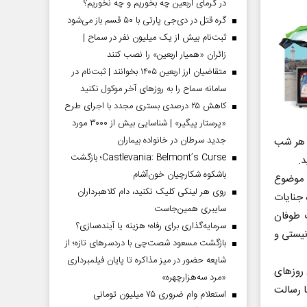
در گرمای اربعین چه بخوریم و چه نخوریم؟
گره قتل در دی‌جی پارتی با ۵۰ قسم باز می‌شود
ثبت‌نام بیش از یک میلیون نفر در سماح |
زائران «همیار اربعین» را نصب کنند
متقاضیان ارز اربعین ۱۴۰۵ بخوانند | ثبت‌نام در
سامانه سماح را به روز‌های آخر موکول نکنید
کاهش ۲۵ درصدی بستری مجدد با اجرای طرح
«پرستار پیگیر» | شناسایی بیش از ۳۰۰۰ مورد
جدید سرطان در خانواده بیماران
یز هر شب
Castlevania: Belmont’s Curse؛ بازگشت
د.
باشکوه شکارچیان خون‌آشام
 موضوع
روی هر لینکی کلیک نکنید، دام کلاهبرداران
موشن درباره جنایات
سایبری همین‌جاست
ت طوفان
سرمایه‌گذاری برای رفاه؛ هزینه یا آینده‌سازی؟
یستی و
بازگشت مسعود شصت‌چی با دردسر‌های تازه؛ از
شایعه حضور در میز مذاکره تا پایان فیلمبرداری
 روزهای
«مرد سه‌هزارچهره»
ا رسالت
استعلام وام ضروری ۷۵ میلیون تومانی