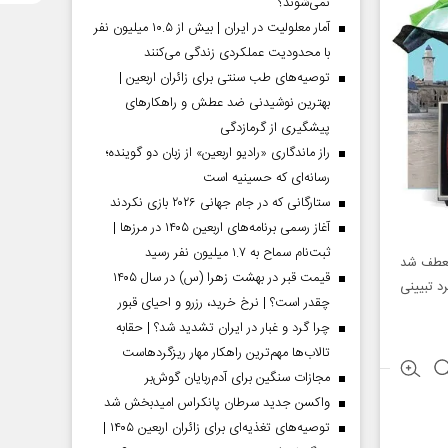
نمی‌شوند؟
آمار معلولیت در ایران | بیش از ۱۰.۵ میلیون نفر
با محدودیت عملکردی زندگی می‌کنند
توصیه‌های طب سنتی برای زائران اربعین |
بهترین نوشیدنی ضد عطش و راهکارهای
پیشگیری از گرمازدگی
راز ماندگاری «رادیو اربعین» از زبان دو گوینده؛
رسانه‌ای که حسینیه است
ستارگانی که در جام جهانی ۲۰۲۶ بازی نکردند
آغاز رسمی برنامه‌های اربعین ۱۴۰۵ در مرز‌ها |
ثبت‌نام سماح به ۱.۷ میلیون نفر رسید
منعطف شد
قیمت قبر در بهشت زهرا (س) در سال ۱۴۰۵
د تبیینى
چقدر است؟ | نرخ خرید، رزرو و احیای قبور
چرا گرد و غبار در ایران تشدید شد؟ | حقابه
تالاب‌ها مهم‌ترین راهکار مهار ریزگردهاست
مجازات سنگین برای آدم‌ربایان گوش‌بر
واکسن جدید سرطان پانکراس امیدبخش شد
توصیه‌های تغذیه‌ای برای زائران اربعین ۱۴۰۵ |