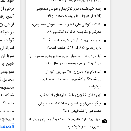
بنیادین در پرچمدار بعدی سامسونگ
خود گفت‌
برخی از 
رشد خیره‌کننده بازار توکن‌های هوش مصنوعی
(AI)؛ از هیجان تا زیرساخت‌های واقعی
آنتن رفت
ارتش رژی
انقلاب گوشی‌های تاشو‌ با طعم هوش مصنوعی؛
معرفی و مقایسه خانواده گلکسی Z۸
در شبکه 
گرفت مث
بحران باتری در گوشی‌های سامسونگ؛ آیا
به‌روزرسانی One UI ۸.۵ مقصر است؟
اسرائیل
سربازان 
آیا خودروهای خودران جای ماشین‌های معمولی را
می‌گیرند؟ بررسی وضعیت در سال ۲۰۲۶
خون و خ
سوئیسی 
استعلام وام ضروری ۷۵ میلیون تومانی
بازنشستگان کشوری؛ نحوه مشاهده نتیجه
محافل ق
درخواست
مجموعه ا
این غذای لاکچری را ۱۵ دقیقه‌ای آماده کنید
شبکه افق
به جنگ غ
چگونه می‌توان تصاویر ساخته‌شده با هوش
مصنوعی را تشخیص داد؟
مستند «و
تاریخچه 
طرز تهیه تارت فلپ‌جک توت‌فرنگی با پنیر ریکوتا؛
قصه‌ه
دسری ساده و خوشمزه