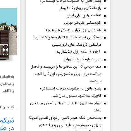
پاسخ قانون به خشونت در قاب اینستاگرام
راز ماندگاری پرواز یک قهرمان
نقشه جهادی برای ایران
رکوردشکنی تاریخی بورس
هم دنبال جوانگرایی هستم هم نتیجه
دستگیری تعداد ۸ نفر از اشرار مسلح شاخص و
مرتبطین گروهک های تروریستی
قطعه گمشده پازل کهکشانی‌ها
دربی دوباره خارج از تهران!
همه مردمی که این سختی‌ها را می‌بینند و تحمل
می‌کنند، برای ایران و کشورشان این کاررا انجام
بلافاصله 
می‌دهند
و ساختاره
پاسخ قانون به خشونت در قاب اینستاگرام
و آگاهى ب
کالابرگ سه گروه مشمول شارژ شد
تهرانی‌ها امروز منتظر وزش باد و آسمان نیمه‌ابری
کد خبر: ۱۴۲۵۸۲۴
باشند
بسته‌شدن تنگه هرمز ناشی از تجاوز نظامی آمریکا
شبکه‌
و رژیم صهیونیستی علیه ایران و پیامد‌های
در طو