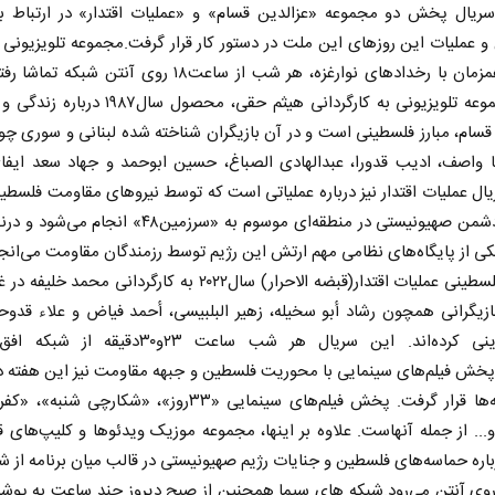
سریال پخش دو مجموعه «عزالدین قسام» و «عملیات اقتدار» در ارتباط با
 عملیات این روزهای این ملت در دستور کار قرار گرفت.مجموعه تلویزیونی 
قسام، همزمان با رخدادهای نوار‌غزه، هر شب از ساعت۱۸ روی آنتن شب
این مجموعه تلویزیونی به کارگردانی هیثم حقی، محصول سال۷
قسام، مبارز فلسطینی است و در آن بازیگران شناخته شده لبنانی و سوری چ
نا واصف، ادیب قدورا،‌ عبدالهادی الصباغ، حسین ابوحمد و جهاد سعد ایف
یال عملیات اقتدار نیز درباره عملیاتی است که توسط نیروهای مقاومت فلس
خطوط دشمن صهیونیستی در منطقه‌ای موسوم به «سرزمین۴۸» انجام
ی از پایگاه‌های نظامی مهم ارتش این رژیم توسط رزمندگان مقاومت می‌انج
ت در برابر
از باتلاق انرژی تا بن‌بست ترامپ
سریال فلسطینی عملیات اقتدار(قبضه الاحرار) سال۲۰۲۲ به کارگردانی محمد 
زیگرانی همچون رشاد أبو سخیله، زهیر البلبیسی، أحمد فیاض و علاء قدوح
ون اجتماعی
رضا سپهوند - سخنگوی کمیسیون انرژی مجلس
نقش‌آفرینی کرده‌اند. این سریال هر شب ساعت ۲۳و۳۰دقی
خش فیلم‌هاى سینمایى با محوریت فلسطین و جبهه مقاومت نیز این هفته د
کار شبکه‌ها قرار گرفت. پخش فیلم‌هاى سینمایى «۳۳روز»، «شکارچى ش
... از جمله آنهاست. علاوه بر اینها، مجموعه موزیک ویدئوها و کلیپ‌های 
اره حماسه‌های فلسطین و جنایات رژیم صهیونیستى در قالب میان برنامه از ش
وی آنتن می‌رود.شبکه هاى سیما همچنین از صبح دیروز چند ساعت به پوش