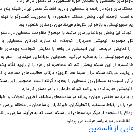
وگوهای تخصصی با نخبگان حوزه فلسطین را در دستور کار قرار داد.
مستندهای ویژه در رابطه با فلسطین و رژیم اشغالگر قدس نیز در شبکه پنج س
ه‌ است. ازجمله آنها، پخش مستند «طنطوره» با محوریت گفت‌وگو با کهنه 
م صهیونیستی و بازخوانی قتل‌عام غیرنظامیان روستای طنطوره بود.
کودک نیز پخش پویانمایی‌های مرتبط با موضوع مقاومت فلسطین در دستور ک
ل مجموعه انیمیشن «سربازان کوچک» که مبارزه کودکان فلسطینی با س
ی را نمایش می‌دهد. این انیمیشن در واقع با نمایش شجاعت بچه‌های فل
رژیم صهیونیستی را به سخره می‌گیرد. همچنین پویانمایی سینمایی «سفر به
اکستر» از این شبکه پخش شد که محاصره نوار غزه را از زاویه نگاه یک خ
روایت می‌کند.شبکه قرآن سیما هم کارویژه بازتاب فعالیت‌های مساجد و ک
رآنی نسبت به مسائل روز فلسطین را به‌عهده گرفته است. همچنین این شب
نیمیشن «بازمانده» و برنامه شبانه «آرمان» را در دستور کار دارد.
 با برنامه «نقش جهان» روزانه در ساعت‌های مختلف آخرین تحولات و اخبا
زه را در ارتباط مستقیم با تحلیلگران، خبرنگاران و شاهدان در منطقه بررسی م
داع با اسلحه» از دیگر برنامه‌هاى این شبکه است که به فرآیند سازش در ف
اتفاقات در دوره یاسر عرفات مى پردازد.
ایی از فلسطین