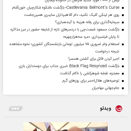
بیش از ۳۰۰۰ مورد جدید سرطان در خانواده بیماران
Castlevania: Belmont’s Curse؛ بازگشت باشکوه شکارچیان خون‌آشام
روی هر لینکی کلیک نکنید، دام کلاهبرداران سایبری همین‌جاست
سرمایه‌گذاری برای رفاه؛ هزینه یا آینده‌سازی؟
بازگشت مسعود شصت‌چی با دردسر‌های تازه؛ از شایعه حضور در میز مذاکره
تا پایان فیلمبرداری «مرد سه‌هزارچهره»
استعلام وام ضروری ۷۵ میلیون تومانی بازنشستگان کشوری؛ نحوه مشاهده
نتیجه درخواست
اجیر کردن قاتل برای کشتن همسر!
بازگشت Black Flag Resynced خبری جذاب برای دوستداران بازی
معجزه، نقشه شوهرکشی را ناکام گذاشت
توصیه‌های هلال‌احمر برای روز‌های گرم
جام‌جهانی مهاجران
ویدئو