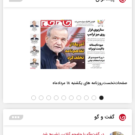
صفحات‌نخست‌روزنامه ها‌ی یکشنبه ۱۸ مردادماه
گفت و گو
در گفت‌و‌گو با جام‌جم آنلاین تشریح شد