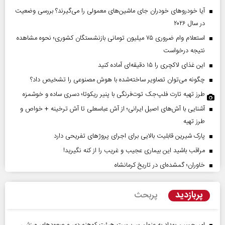
آیا خودروهای خودران جای ماشین‌های معمولی را می‌گیرند؟ بررسی وضعیت
در سال ۲۰۲۶
استعلام وام ضروری ۷۵ میلیون تومانی بازنشستگان کشوری؛ نحوه مشاهده
نتیجه درخواست
این غذای لاکچری را ۱۵ دقیقه‌ای آماده کنید
چگونه می‌توان تصاویر ساخته‌شده با هوش مصنوعی را تشخیص داد؟
طرز تهیه تارت فلپ‌جک توت‌فرنگی با پنیر ریکوتا؛ دسری ساده و خوشمزه
آشنایی با آش‌های اصیل ایرانی؛ از آش عباسعلی تا آش ترخینه + خواص و
طرز تهیه
پارک شیرین قابلیت‌ بالایی برای اجرای پروژهای تفریحی دارد
مراقب باشید این بیماری عجیب و غریب را از کنه نگیرید!
خاوران؛ گمشده‌ای در تاریخ کرمانشاه
پربازدید
پربحث