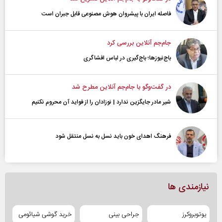
فاصله ایران با پیشرو‌ان هوش مصنوعی قابل جبران است
جام‌جم آنلاین بررسی کرد
باج‌نیوزها؛ باج‌گیری در لباس افشاگری
در گفت‌و‌گو با جام‌جم آنلاین مطرح شد
شیر مادر جایگزین ندارد | نوزادان را از فواید آن محروم نکنیم
فرهنگ اهدای خون باید نسل به نسل منتقل شود
نیازمندی ها
یوتوبروکرز
جراحی بینی
خرید گوشی شیائومی