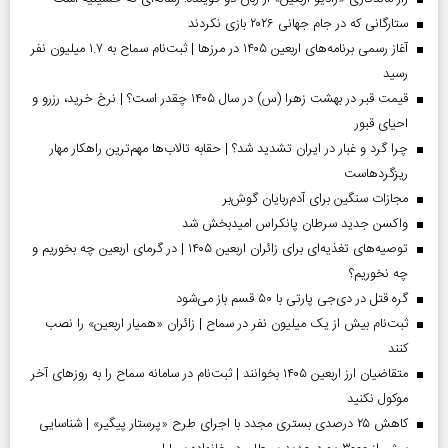
ستارگانی که در جام جهانی ۲۰۲۶ بازی نکردند
آغاز رسمی برنامه‌های اربعین ۱۴۰۵ در مرز‌ها | ثبت‌نام سماح به ۱.۷ میلیون نفر
رسید
قیمت قبر در بهشت زهرا (س) در سال ۱۴۰۵ چقدر است؟ | نرخ خرید، رزرو و
احیای قبور
چرا گرد و غبار در ایران تشدید شد؟ | حقابه تالاب‌ها مهم‌ترین راهکار مهار
ریزگردهاست
مجازات سنگین برای آدم‌ربایان گوش‌بر
واکسن جدید سرطان پانکراس امیدبخش شد
توصیه‌های تغذیه‌ای برای زائران اربعین ۱۴۰۵ | در گرمای اربعین چه بخوریم و
چه نخوریم؟
گره قتل در دی‌جی پارتی با ۵۰ قسم باز می‌شود
ثبت‌نام بیش از یک میلیون نفر در سماح | زائران «همیار اربعین» را نصب
کنند
متقاضیان ارز اربعین ۱۴۰۵ بخوانند | ثبت‌نام در سامانه سماح را به روز‌های آخر
موکول نکنید
کاهش ۲۵ درصدی بستری مجدد با اجرای طرح «پرستار پیگیر» | شناسایی