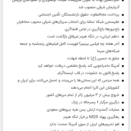
امیرحسین بهداد به عنوان سرپرست هیئت کوهنوردی و صعودهای ورزشی
آذربایجان شرقی منصوب شد
پرداخت مابه‌التفاوت حقوق بازنشستگان تأمین اجتماعی
نظرسنجی شبکه تماشا برای انتخاب سریال‌های شرقی محبوب مخاطبان
باج‌نیوزها؛ باج‌گیری در لباس افشاگری
«نظم ایرانی» در تنگه هرمز غیرقابل بازگشت است
آخر هفته چه فیلمی ببینیم؟ فهرست کامل فیلم‌های پنجشنبه و جمعه
شبکه‌های سیما
عشق به حسین (ع) تا لحظه شهادت
آمریکا ماجراجویی کند پاسخ مقتضی دریافت خواهد کرد
پاسخ قانون به خشونت در قاب اینستاگرام
همه مردمی که این سختی‌ها را می‌بینند و تحمل می‌کنند، برای ایران و
کشورشان این کاررا انجام می‌دهند
خروج بیش از ۳ میلیون زائر از تمام مرز‌های کشور
درگیری مرگبار ۲ پسرخاله در پارک
عملیات گسترده ارتش یمن علیه نیروهای سعودی
رهگیری پهپاد MQ9 بر فراز تنگه هرمز
لغو تحریم‌های ایران از سوی آمریکا صحت ندارد