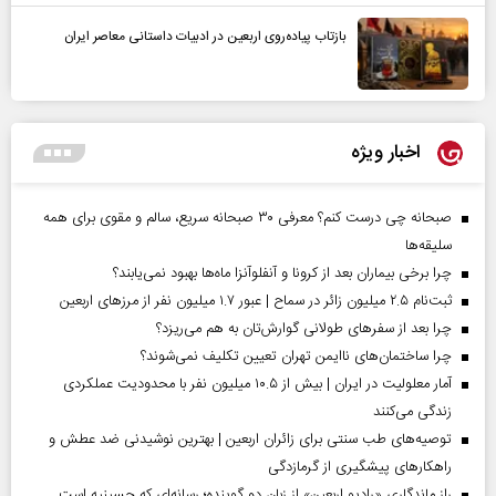
بازتاب پیاده‌روی اربعین در ادبیات داستانی معاصر ایران
اخبار ویژه
صبحانه چی درست کنم؟ معرفی ۳۰ صبحانه سریع، سالم و مقوی برای همه
سلیقه‌ها
چرا برخی بیماران بعد از کرونا و آنفلوآنزا ماه‌ها بهبود نمی‌یابند؟
ثبت‌نام ۲.۵ میلیون زائر در سماح | عبور ۱.۷ میلیون نفر از مرز‌های اربعین
چرا بعد از سفرهای طولانی گوارش‌تان به هم می‌ریزد؟
چرا ساختمان‌های ناایمن تهران تعیین تکلیف نمی‌شوند؟
آمار معلولیت در ایران | بیش از ۱۰.۵ میلیون نفر با محدودیت عملکردی
زندگی می‌کنند
توصیه‌های طب سنتی برای زائران اربعین | بهترین نوشیدنی ضد عطش و
راهکارهای پیشگیری از گرمازدگی
راز ماندگاری «رادیو اربعین» از زبان دو گوینده؛ رسانه‌ای که حسینیه است