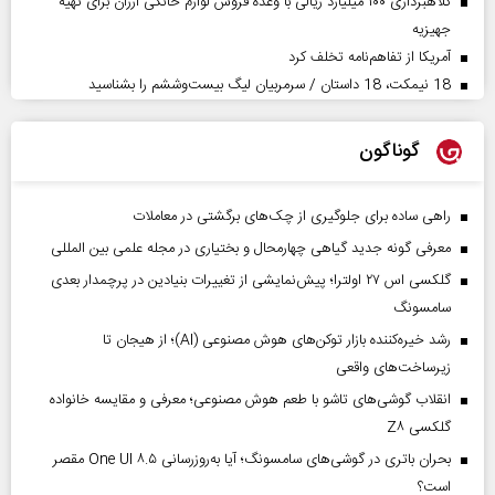
کلاهبرداری ۱۰۰ میلیارد ریالی با وعده فروش لوازم خانگی ارزان برای تهیه
جهیزیه
آمریکا از تفاهم‌نامه تخلف کرد
18 نیمکت، 18 داستان / سرمربیان لیگ بیست‌وششم را بشناسید
گوناگون
راهی ساده برای جلوگیری از چک‌های برگشتی در معاملات
معرفی گونه جدید گیاهی چهارمحال و بختیاری در مجله علمی بین المللی
گلکسی اس ۲۷ اولترا؛ پیش‌نمایشی از تغییرات بنیادین در پرچمدار بعدی
سامسونگ
رشد خیره‌کننده بازار توکن‌های هوش مصنوعی (AI)؛ از هیجان تا
زیرساخت‌های واقعی
انقلاب گوشی‌های تاشو‌ با طعم هوش مصنوعی؛ معرفی و مقایسه خانواده
گلکسی Z۸
بحران باتری در گوشی‌های سامسونگ؛ آیا به‌روزرسانی One UI ۸.۵ مقصر
است؟