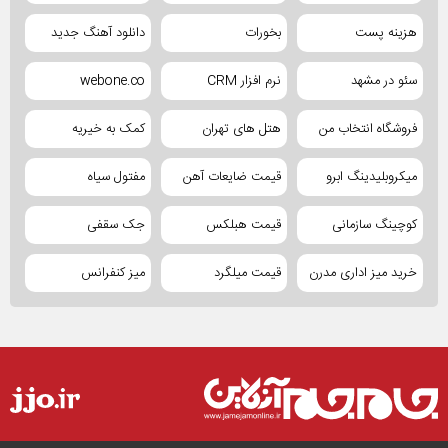
هزینه پست
بخورات
دانلود آهنگ جدید
سئو در مشهد
نرم افزار CRM
webone.co
فروشگاه انتخاب من
هتل های تهران
کمک به خیریه
میکروبلیدینگ ابرو
قیمت ضایعات آهن
مفتول سیاه
کوچینگ سازمانی
قیمت هبلکس
جک سقفی
خرید میز اداری مدرن
قیمت میلگرد
میز کنفرانس