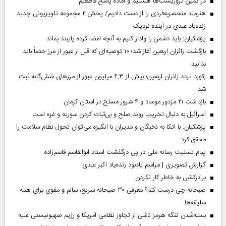
در کمین تروریست‌ها هستیم و آماده پاسخ قاطعیم
هنرمند منحصر‌به‌فردی را از دست دادیم/ پخش ۲ مجموعه تلویزیونی جدید
زنده‌یاد عبدی در آینده نزدیک
پزشکیان: باید دشمن را وادار کنیم به آنچه امضا کرده پایبند بماند
بازگشت زائران اربعین آغاز شد؛ ۱۰ توصیه‌ای که قبل از عبور از مرز حتماً باید
بدانید
رکورد تردد زائران اربعین؛ بیش از ۴.۳ میلیون عبور از مرزهای شش‌گانه ثبت
شد
بازداشت ۲۱ مزدور موساد و ۴ شرور مسلح در استان کرمان
اسرائیل به دنبال تخریب روند صلح و بی‌ثبات کردن سوریه و غزه است
پزشکیان: با اتکا به نخبگان و مدیران با انگیزه می‌توان تحول نظام سلامت را
محقق کرد
پیام تسلیت رسانه ملی در پی درگذشت استاد ابوالقاسم قاسم‌زاده
گزارش تصویری | مراسم یادبود زنده‌یاد اکبر عبدی
برادرکشی به خاطر کار نکردن
صبحانه چی درست کنم؟ معرفی ۳۰ صبحانه سریع، سالم و مقوی برای همه
سلیقه‌ها
بسته‌شدن تنگه هرمز ناشی از تجاوز نظامی آمریکا و رژیم صهیونیستی علیه