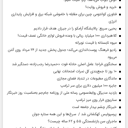
گوگل جواب می‌دهد؛ چرا کلیک کنیم؟
خرید و فروش روایت!
فناوری کوانتومی چین برای مقابله با خاموشی شبکه برق و افزایش پایداری
انرژی
یحیی سریع: پالایشگاه آرامکو را در جیزان هدف قرار دادیم
کلاهبرداری ۱۰۰ میلیارد ریالی با وعده فروش لوازم خانگی نصف قیمت!
میوه تابستانه با قیمت نوبرانه
رادیو فرهنگ پوست‌اندازی می‌کند؛ جدول پخش جدید از ۲۴ مرداد روی آنتن
می‌رود
سخنگوی فراجا: عامل اصلی حادثه فوت «حمیدرضا رجب‌زاده» دستگیر شد
۱۰ روز تا جمع‌بندی کل نمرات امتحانات نهایی
ماندگاری مطبوعات در تندباد فضای مجازی
جایزه ۱۰۰ میلیون دلاری برای سر ترامپ
بازدید مدیرکل روابط‌عمومی رسانه ملی از روزنامه جام‌جم به‌مناسبت روز خبرنگار
سناریوی فرار روی میز ترامپ
خبرنگار چشم بیدار جامعه است
پرسپولیس کهکشانی شد / سرخ‌ها و این همه ستاره جوان
ماجرای سن بازنشستگی ۵۵ و ۶۲ ساله چیست؟