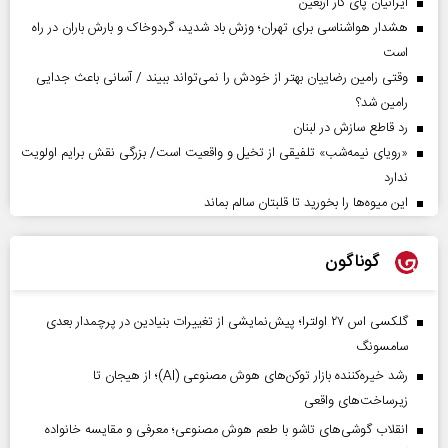
ایرانیان پای کار اربعین
هشدار هواشناسی برای تهران؛ وزش باد شدید، گردوخاک و بارش باران در راه
است
وقتی رامین رضاییان بهتر از خودش را نمی‌تواند ببیند / آسانی باعث جدایی
رامین شد؟
رد قاطع سازش در لبنان
«رویای نیمه‌شب» تلفیقی از تخیل و واقعیت است/ بزرگی نقش برایم اولویت
ندارد
این میوه‌ها را بخورید تا قلبتان سالم بماند
گوناگون
گلکسی اس ۲۷ اولترا؛ پیش‌نمایشی از تغییرات بنیادین در پرچمدار بعدی
سامسونگ
رشد خیره‌کننده بازار توکن‌های هوش مصنوعی (AI)؛ از هیجان تا
زیرساخت‌های واقعی
انقلاب گوشی‌های تاشو‌ با طعم هوش مصنوعی؛ معرفی و مقایسه خانواده