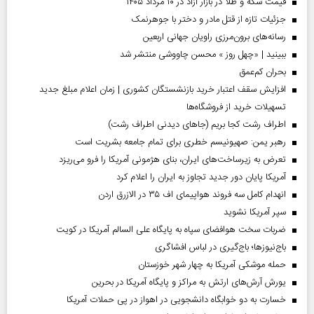
قیمت سکه و طلا در بازار آزاد در ۱۰ مرداد ۱۴۰۵
جزئیات تازه از قتل مادر و دختر با جوهرنمک
رسانه‌های برون‌مرزی راویان جهانی اربعین
ببینید | «چهل روز » محسن چاووشی منتشر شد
بحران کم‌عمق
افزایش سقف اعتبار خرید بازنشستگان کشوری | زمان اعلام مبلغ جدید
تسهیلات خرید از فروشگاه‌ها
اطراف رشت کجا بریم (جاهای دیدنی اطراف رشت)
رهبر یمن: صهیونیسم خطری برای تمام جامعه بشریت است
تعرض به زیرساخت‌های ایران، بنای هژمونی آمریکا را فرو می‌ریزد
آمریکا پایان دور جدید تجاوز به ایران را اعلام کرد
انهدام کامل سه فروند هواپیمای اف ۳۵ در الازرق اردن
سپر آمریکا نشوید
ضربات سخت هوافضای سپاه به پایگاه علی السالم آمریکا در کویت
باج‌نیوزها؛ باج‌گیری در لباس افشاگری
حمله موشکی آمریکا به چهار شهر خوزستان
یورش آرش‌های ارتش به مراکز و پایگاه‌ آمریکا در بحرین
خسارت به دو خوابگاه دانشجویی در اهواز در پی حملات آمریکا