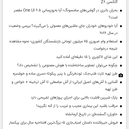
گلکسی Z۸
بحران باتری در گوشی‌های سامسونگ؛ آیا به‌روزرسانی One UI ۸.۵ مقصر
است؟
آیا خودروهای خودران جای ماشین‌های معمولی را می‌گیرند؟ بررسی وضعیت
در سال ۲۰۲۶
استعلام وام ضروری ۷۵ میلیون تومانی بازنشستگان کشوری؛ نحوه مشاهده
نتیجه درخواست
این غذای لاکچری را ۱۵ دقیقه‌ای آماده کنید
چگونه می‌توان تصاویر ساخته‌شده با هوش مصنوعی را تشخیص داد؟
طرز تهیه تارت فلپ‌جک توت‌فرنگی با پنیر ریکوتا؛ دسری ساده و خوشمزه
آشنایی با آش‌های اصیل ایرانی؛ از آش عباسعلی تا آش ترخینه + خواص و
طرز تهیه
پارک شیرین قابلیت‌ بالایی برای اجرای پروژهای تفریحی دارد
مراقب باشید این بیماری عجیب و غریب را از کنه نگیرید!
خاوران؛ گمشده‌ای در تاریخ کرمانشاه
فروش خیره‌کننده داستان اسباب‌بازی ۵؛ بزرگ‌ترین افتتاحیه سال برای پیکسار