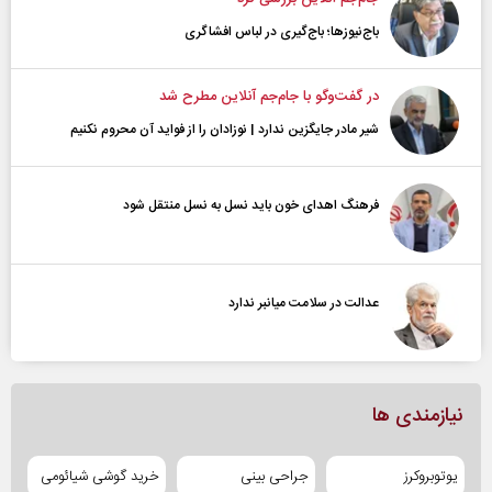
باج‌نیوزها؛ باج‌گیری در لباس افشاگری
در گفت‌و‌گو با جام‌جم آنلاین مطرح شد
شیر مادر جایگزین ندارد | نوزادان را از فواید آن محروم نکنیم
فرهنگ اهدای خون باید نسل به نسل منتقل شود
عدالت در سلامت میانبر ندارد
نیازمندی ها
یوتوبروکرز
جراحی بینی
خرید گوشی شیائومی