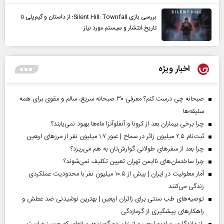
بررسی بازی Silent Hill: Townfall؛ از داستان و گیم‌پلی تا
تاریخ انتشار و سیستم مورد نیاز
اخبار ویژه
صبحانه چی درست کنم؟ معرفی ۳۰ صبحانه سریع، سالم و مقوی برای همه
سلیقه‌ها
چرا برخی بیماران بعد از کرونا و آنفلوآنزا ماه‌ها بهبود نمی‌یابند؟
ثبت‌نام ۲.۵ میلیون زائر در سماح | عبور ۱.۷ میلیون نفر از مرز‌های اربعین
چرا بعد از سفرهای طولانی گوارش‌تان به هم می‌ریزد؟
چرا ساختمان‌های ناایمن تهران تعیین تکلیف نمی‌شوند؟
آمار معلولیت در ایران | بیش از ۱۰.۵ میلیون نفر با محدودیت عملکردی
زندگی می‌کنند
توصیه‌های طب سنتی برای زائران اربعین | بهترین نوشیدنی ضد عطش و
راهکارهای پیشگیری از گرمازدگی
راز ماندگاری «رادیو اربعین» از زبان دو گوینده؛ رسانه‌ای که حسینیه است