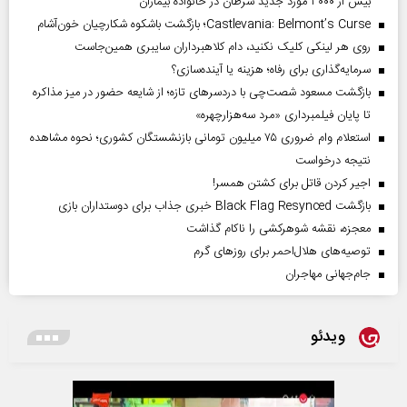
بیش از ۳۰۰۰ مورد جدید سرطان در خانواده بیماران
Castlevania: Belmont’s Curse؛ بازگشت باشکوه شکارچیان خون‌آشام
روی هر لینکی کلیک نکنید، دام کلاهبرداران سایبری همین‌جاست
سرمایه‌گذاری برای رفاه؛ هزینه یا آینده‌سازی؟
بازگشت مسعود شصت‌چی با دردسر‌های تازه؛ از شایعه حضور در میز مذاکره
تا پایان فیلمبرداری «مرد سه‌هزارچهره»
استعلام وام ضروری ۷۵ میلیون تومانی بازنشستگان کشوری؛ نحوه مشاهده
نتیجه درخواست
اجیر کردن قاتل برای کشتن همسر!
بازگشت Black Flag Resynced خبری جذاب برای دوستداران بازی
معجزه، نقشه شوهرکشی را ناکام گذاشت
توصیه‌های هلال‌احمر برای روز‌های گرم
جام‌جهانی مهاجران
ویدئو