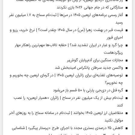
ستارگانی که در جام جهانی ۲۰۲۶ بازی نکردند
آغاز رسمی برنامه‌های اربعین ۱۴۰۵ در مرز‌ها | ثبت‌نام سماح به ۱.۷ میلیون نفر
رسید
قیمت قبر در بهشت زهرا (س) در سال ۱۴۰۵ چقدر است؟ | نرخ خرید، رزرو و
احیای قبور
چرا گرد و غبار در ایران تشدید شد؟ | حقابه تالاب‌ها مهم‌ترین راهکار مهار
ریزگردهاست
مجازات سنگین برای آدم‌ربایان گوش‌بر
واکسن جدید سرطان پانکراس امیدبخش شد
توصیه‌های تغذیه‌ای برای زائران اربعین ۱۴۰۵ | در گرمای اربعین چه بخوریم و
چه نخوریم؟
گره قتل در دی‌جی پارتی با ۵۰ قسم باز می‌شود
ثبت‌نام بیش از یک میلیون نفر در سماح | زائران «همیار اربعین» را نصب
کنند
متقاضیان ارز اربعین ۱۴۰۵ بخوانند | ثبت‌نام در سامانه سماح را به روز‌های آخر
موکول نکنید
کاهش ۲۵ درصدی بستری مجدد با اجرای طرح «پرستار پیگیر» | شناسایی