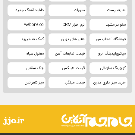
هزینه پست
بخورات
دانلود آهنگ جدید
سئو در مشهد
نرم افزار CRM
webone.co
فروشگاه انتخاب من
هتل های تهران
کمک به خیریه
میکروبلیدینگ ابرو
قیمت ضایعات آهن
مفتول سیاه
کوچینگ سازمانی
قیمت هبلکس
جک سقفی
خرید میز اداری مدرن
قیمت میلگرد
میز کنفرانس