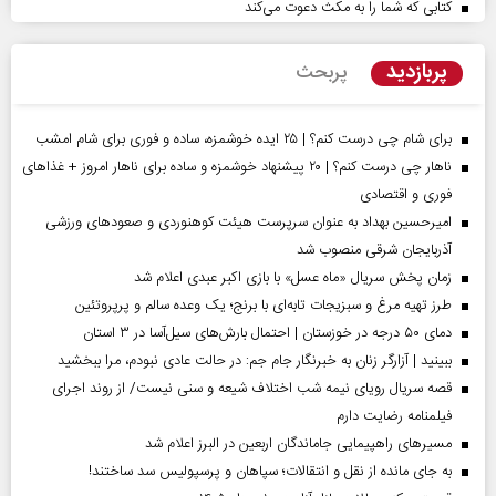
کتابی که شما را به مکث دعوت می‌کند
پربازدید
پربحث
برای شام چی درست کنم؟ | ۲۵ ایده خوشمزه، ساده و فوری برای شام امشب
ناهار چی درست کنم؟ | ۲۰ پیشنهاد خوشمزه و ساده برای ناهار امروز + غذاهای
فوری و اقتصادی
امیرحسین بهداد به عنوان سرپرست هیئت کوهنوردی و صعودهای ورزشی
آذربایجان شرقی منصوب شد
زمان پخش سریال «ماه عسل» با بازی اکبر عبدی اعلام شد
طرز تهیه مرغ و سبزیجات تابه‌ای با برنج؛ یک وعده سالم و پرپروتئین
دمای ۵۰ درجه در خوزستان | احتمال بارش‌های سیل‌آسا در ۳ استان
ببینید | آزارگر زنان به خبرنگار جام جم: در حالت عادی نبودم، مرا ببخشید
قصه سریال رویای نیمه شب اختلاف شیعه و سنی نیست/ از روند اجرای
فیلمنامه رضایت دارم
مسیر‌های راهپیمایی جاماندگان اربعین در البرز اعلام شد
به جای مانده از نقل و انتقالات؛ سپاهان و پرسپولیس سد ساختند!