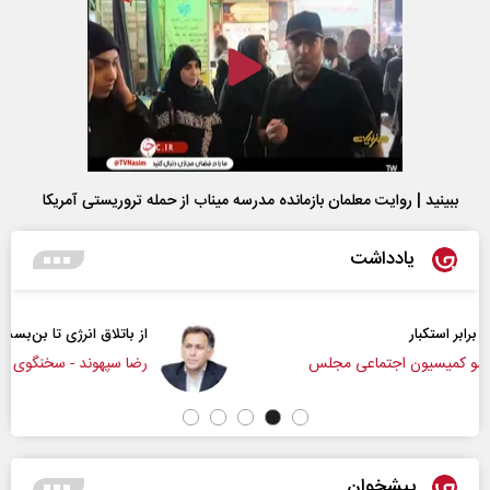
ببینید | روایت معلمان بازمانده مدرسه میناب از حمله تروریستی آمریکا
یادداشت
از باتلاق انرژی تا بن‌بست ترامپ
رضا سپهوند - سخنگوی کمیسیون انرژی مجلس
پیشخوان