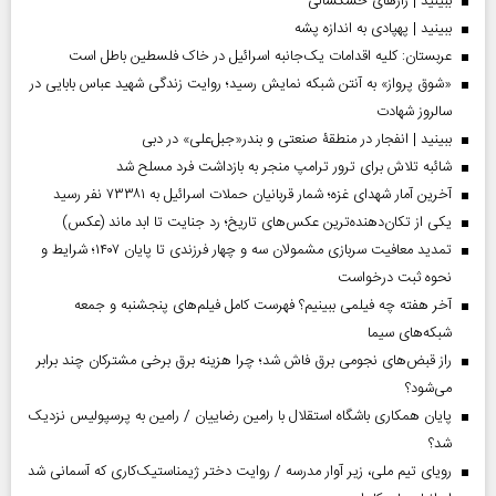
ببینید | رازهای خشکسالی
ببینید | پهپادی به اندازه پشه
عربستان: کلیه اقدامات یک‌جانبه اسرائیل در خاک فلسطین باطل است
«شوق پرواز» به آنتن شبکه نمایش رسید؛ روایت زندگی شهید عباس بابایی در
سالروز شهادت
ببینید | انفجار در منطقۀ صنعتی و بندر«جبل‌علی» در دبی
شائبه تلاش برای ترور ترامپ منجر به بازداشت فرد مسلح شد
آخرین آمار شهدای غزه؛ شمار قربانیان حملات اسرائیل به ۷۳۳۸۱ نفر رسید
یکی از تکان‌دهنده‌ترین عکس‌های تاریخ؛ رد جنایت تا ابد ماند (عکس)
تمدید معافیت سربازی مشمولان سه و چهار فرزندی تا پایان ۱۴۰۷؛ شرایط و
نحوه ثبت درخواست
آخر هفته چه فیلمی ببینیم؟ فهرست کامل فیلم‌های پنجشنبه و جمعه
شبکه‌های سیما
راز قبض‌های نجومی برق فاش شد؛ چرا هزینه برق برخی مشترکان چند برابر
می‌شود؟
پایان همکاری باشگاه استقلال با رامین رضاییان / رامین به پرسپولیس نزدیک
شد؟
رویای تیم ملی، زیر آوار مدرسه / روایت دختر ژیمناستیک‌کاری که آسمانی شد