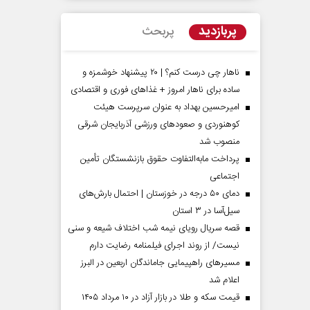
پربازدید
پربحث
ناهار چی درست کنم؟ | ۲۰ پیشنهاد خوشمزه و
ساده برای ناهار امروز + غذاهای فوری و اقتصادی
امیرحسین بهداد به عنوان سرپرست هیئت
کوهنوردی و صعودهای ورزشی آذربایجان شرقی
منصوب شد
پرداخت مابه‌التفاوت حقوق بازنشستگان تأمین
اجتماعی
مردادماه
صفحات نخست روزنامه ها‌ی‌سه‌شنبه ۶ مردادماه
صفحات
دمای ۵۰ درجه در خوزستان | احتمال بارش‌های
سیل‌آسا در ۳ استان
قصه سریال رویای نیمه شب اختلاف شیعه و سنی
نیست/ از روند اجرای فیلمنامه رضایت دارم
مسیر‌های راهپیمایی جاماندگان اربعین در البرز
اعلام شد
قیمت سکه و طلا در بازار آزاد در ۱۰ مرداد ۱۴۰۵