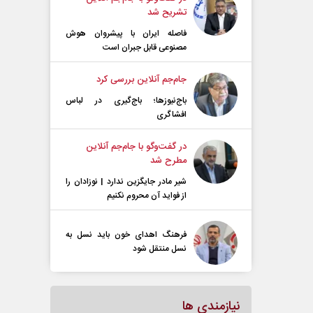
تشریح شد
فاصله ایران با پیشرو‌ان هوش
مصنوعی قابل جبران است
جام‌جم آنلاین بررسی کرد
باج‌نیوزها؛ باج‌گیری در لباس
افشاگری
در گفت‌و‌گو با جام‌جم آنلاین
مطرح شد
شیر مادر جایگزین ندارد | نوزادان را
از فواید آن محروم نکنیم
فرهنگ اهدای خون باید نسل به
نسل منتقل شود
نیازمندی ها