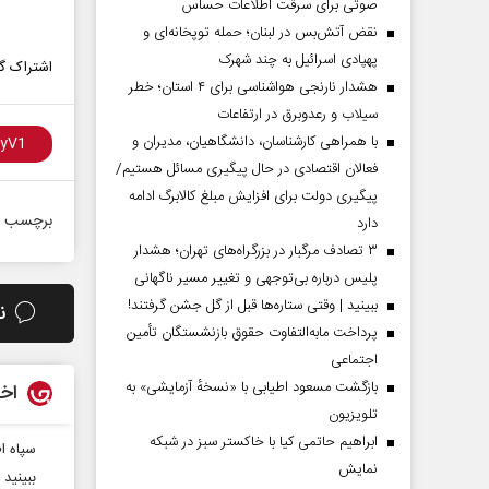
صوتی برای سرقت اطلاعات حساس
نقض آتش‌بس در لبنان؛ حمله توپخانه‌ای و
پهپادی اسرائیل به چند شهرک
اشتراک گذ
هشدار نارنجی هواشناسی برای ۴ استان؛ خطر
سیلاب و رعدوبرق در ارتفاعات
با همراهی کارشناسان، دانشگاهیان، مدیران و
فعالان اقتصادی در حال پیگیری مسائل هستیم/
پیگیری دولت برای افزایش مبلغ کالابرگ ادامه
برچسب ه
دارد
۳ تصادف مرگبار در بزرگراه‌های تهران؛ هشدار
پلیس درباره بی‌توجهی و تغییر مسیر ناگهانی
ببینید | وقتی ستاره‌ها قبل از گل جشن گرفتند!
ن
پرداخت مابه‌التفاوت حقوق بازنشستگان تأمین
اجتماعی
بازگشت مسعود اطیابی با «نسخهٔ آزمایشی» به
اخب
تلویزیون
ابراهیم حاتمی کیا با خاکستر سبز در شبکه
سپاه ا
نمایش
ببینید 