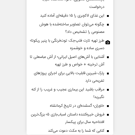
درخواست
این غذای لاکچری را ۱۵ دقیقه‌ای آماده کنید
چگونه می‌توان تصاویر ساخته‌شده با هوش
مصنوعی را تشخیص داد؟
طرز تهیه تارت فلپ‌جک توت‌فرنگی با پنیر ریکوتا؛
دسری ساده و خوشمزه
آشنایی با آش‌های اصیل ایرانی؛ از آش عباسعلی تا
ایی عقب‌نشینی ترامپ؟
پشت‌پرده تهدیدات کوتاه‏‌مدت
آش ترخینه + خواص و طرز تهیه
ادعا‌های خلاف واقع آمریکا
پارک شیرین قابلیت‌ بالایی برای اجرای پروژهای
تفریحی دارد
نی - تحلیلگر مسائل سیاسی
عباس سلیمی‌نمین - تحلیلگر مسائل سیاسی
مراقب باشید این بیماری عجیب و غریب را از کنه
نگیرید!
خاوران؛ گمشده‌ای در تاریخ کرمانشاه
فروش خیره‌کننده داستان اسباب‌بازی ۵؛ بزرگ‌ترین
افتتاحیه سال برای پیکسار
کتابی که شما را به مکث دعوت می‌کند