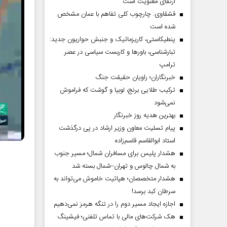
ارتقای معنویت است
قشقاوی: چارچوب کلی تفاهم با عمان مشخص
شده است
پنطیکاستی، کاریزماتیک و جنبش حواریون جدید:
تبارشناسی، باور‌ها و کاربست سیاسی در عصر
ترامپ
خبرنگاران؛ راویان حقیقت جنگ
ترکیب طلایی برنج، لوبیا و گوشت که فراموش
نمی‌شود
بهترین هدیه روز خبرنگار
پیام تسلیت معاون وزیر ارشاد در پی درگذشت
استاد ابوالقاسم قاسم‌زاده
هشدار پلیس برای مسافران شمال؛ مسیر جنوب
به شمال چالوس و تهران–شمال بسته شد
هشدار متخصصان؛ هپاتیت خاموش می‌تواند به
سرطان کبد برسد!
اجازه ایجاد مسیر دوم را در تنگه هرمز نمی‌دهیم
هک شرکت‌های مالی با تماس تلفنی؛ فیشینگ