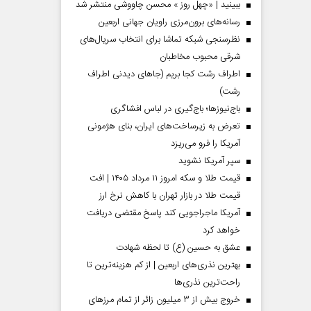
ببینید | «چهل روز » محسن چاووشی منتشر شد
رسانه‌های برون‌مرزی راویان جهانی اربعین
نظرسنجی شبکه تماشا برای انتخاب سریال‌های
شرقی محبوب مخاطبان
اطراف رشت کجا بریم (جاهای دیدنی اطراف
رشت)
باج‌نیوزها؛ باج‌گیری در لباس افشاگری
تعرض به زیرساخت‌های ایران، بنای هژمونی
آمریکا را فرو می‌ریزد
سپر آمریکا نشوید
قیمت طلا و سکه امروز ۱۱ مرداد ۱۴۰۵ | افت
قیمت طلا در بازار تهران با کاهش نرخ ارز
آمریکا ماجراجویی کند پاسخ مقتضی دریافت
خواهد کرد
عشق به حسین (ع) تا لحظه شهادت
بهترین نذری‌های اربعین | از کم هزینه‌ترین تا
راحت‌ترین نذری‌ها
خروج بیش از ۳ میلیون زائر از تمام مرز‌های