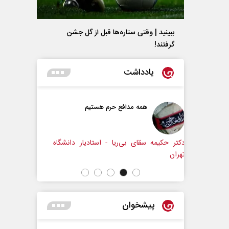
ببینید | وقتی ستاره‌ها قبل از گل جشن
گرفتند!
یادداشت
فع حرم هستیم
حکایت یک تاریخ و دو زندگی
نرگس خانعلی‌زاده - روزنامه‌نگار
ریا - استادیار دانشگاه
پیشخوان