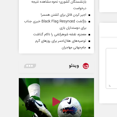
بازنشستگان کشوری؛ نحوه مشاهده نتیجه
درخواست
اجیر کردن قاتل برای کشتن همسر!
بازگشت Black Flag Resynced خبری جذاب
برای دوستداران بازی
معجزه، نقشه شوهرکشی را ناکام گذاشت
توصیه‌های هلال‌احمر برای روز‌های گرم
جام‌جهانی مهاجران
ویدئو