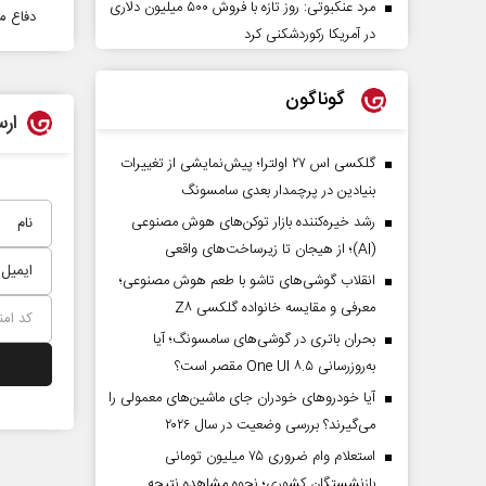
مرد عنکبوتی: روز تازه با فروش ۵۰۰ میلیون دلاری
دفاع م
در آمریکا رکوردشکنی کرد
گوناگون
ارس
گلکسی اس ۲۷ اولترا؛ پیش‌نمایشی از تغییرات
بنیادین در پرچمدار بعدی سامسونگ
رشد خیره‌کننده بازار توکن‌های هوش مصنوعی
(AI)؛ از هیجان تا زیرساخت‌های واقعی
انقلاب گوشی‌های تاشو‌ با طعم هوش مصنوعی؛
معرفی و مقایسه خانواده گلکسی Z۸
بحران باتری در گوشی‌های سامسونگ؛ آیا
به‌روزرسانی One UI ۸.۵ مقصر است؟
آیا خودروهای خودران جای ماشین‌های معمولی را
می‌گیرند؟ بررسی وضعیت در سال ۲۰۲۶
استعلام وام ضروری ۷۵ میلیون تومانی
بازنشستگان کشوری؛ نحوه مشاهده نتیجه