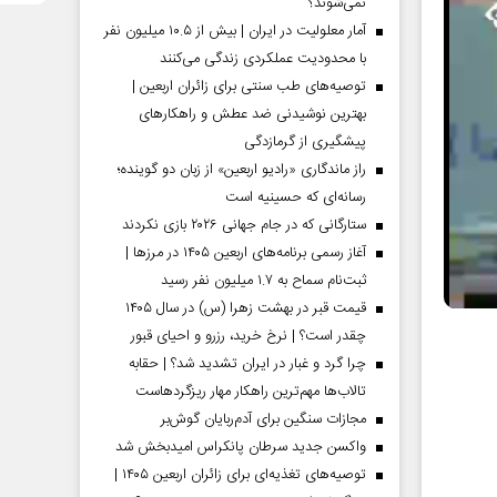
نمی‌شوند؟
آمار معلولیت در ایران | بیش از ۱۰.۵ میلیون نفر
با محدودیت عملکردی زندگی می‌کنند
توصیه‌های طب سنتی برای زائران اربعین |
بهترین نوشیدنی ضد عطش و راهکارهای
پیشگیری از گرمازدگی
راز ماندگاری «رادیو اربعین» از زبان دو گوینده؛
رسانه‌ای که حسینیه است
ستارگانی که در جام جهانی ۲۰۲۶ بازی نکردند
آغاز رسمی برنامه‌های اربعین ۱۴۰۵ در مرز‌ها |
ثبت‌نام سماح به ۱.۷ میلیون نفر رسید
قیمت قبر در بهشت زهرا (س) در سال ۱۴۰۵
چقدر است؟ | نرخ خرید، رزرو و احیای قبور
چرا گرد و غبار در ایران تشدید شد؟ | حقابه
تالاب‌ها مهم‌ترین راهکار مهار ریزگردهاست
مجازات سنگین برای آدم‌ربایان گوش‌بر
واکسن جدید سرطان پانکراس امیدبخش شد
توصیه‌های تغذیه‌ای برای زائران اربعین ۱۴۰۵ |