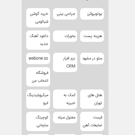
یوتوبروکرز
جراحی بینی
خرید گوشی
شیائومی
هزینه پست
بخورات
دانلود آهنگ
جدید
سئو در مشهد
نرم افزار
webone.co
CRM
فروشگاه
انتخاب من
هتل های
کمک به
میکروبلیدینگ
تهران
خیریه
ابرو
قیمت
مفتول سیاه
کوچینگ
ضایعات آهن
سازمانی