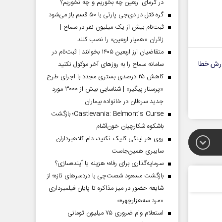
در گرمای اربعین چه بخوریم و چه نخوریم؟
گره قتل در دی‌جی پارتی با ۵۰ قسم باز می‌شود
ثبت‌نام بیش از یک میلیون نفر در سماح |
زائران «همیار اربعین» را نصب کنند
متقاضیان ارز اربعین ۱۴۰۵ بخوانند | ثبت‌نام در
رش خطا
سامانه سماح را به روز‌های آخر موکول نکنید
کاهش ۲۵ درصدی بستری مجدد با اجرای طرح
«پرستار پیگیر» | شناسایی بیش از ۳۰۰۰ مورد
جدید سرطان در خانواده بیماران
Castlevania: Belmont’s Curse؛ بازگشت
باشکوه شکارچیان خون‌آشام
روی هر لینکی کلیک نکنید، دام کلاهبرداران
سایبری همین‌جاست
سرمایه‌گذاری برای رفاه؛ هزینه یا آینده‌سازی؟
بازگشت مسعود شصت‌چی با دردسر‌های تازه؛ از
شایعه حضور در میز مذاکره تا پایان فیلمبرداری
«مرد سه‌هزارچهره»
استعلام وام ضروری ۷۵ میلیون تومانی