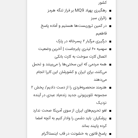
کشور
رهگیری پهپاد MQ9 بر فراز تنگه هرمز
‌زائران سبز
در کمین تروریست‌ها هستیم و آماده پاسخ
قاطعیم
درگیری مرگبار ۲ پسرخاله در پارک
سهمیه ۶۰ لیتری پابرجاست | آخرین وضعیت
اتصال کارت سوخت به کارت بانکی
همه مردمی که این سختی‌ها را می‌بینند و تحمل
می‌کنند، برای ایران و کشورشان این کاررا انجام
می‌دهند
هنرمند منحصر‌به‌فردی را از دست دادیم/ پخش ۲
مجموعه تلویزیونی جدید زنده‌یاد عبدی در آینده
نزدیک
لغو تحریم‌های ایران از سوی آمریکا صحت ندارد
پزشکیان: باید دشمن را وادار کنیم به آنچه امضا
کرده پایبند بماند
پاسخ قانون به خشونت در قاب اینستاگرام