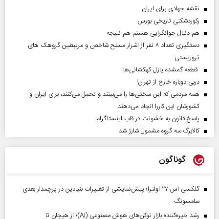
نقشه جهادی برای ایران
رکوردشکنی تاریخی بورس
هم دنبال جوانگرایی هستم هم نتیجه
دستگیری تعداد ۸ نفر از اشرار مسلح شاخص و مرتبطین گروهک های
تروریستی
قطعه گمشده پازل کهکشانی‌ها
دربی دوباره خارج از تهران!
همه مردمی که این سختی‌ها را می‌بینند و تحمل می‌کنند، برای ایران و
کشورشان این کاررا انجام می‌دهند
پاسخ قانون به خشونت در قاب اینستاگرام
کالابرگ سه گروه مشمول شارژ شد
گوناگون
گلکسی اس ۲۷ اولترا؛ پیش‌نمایشی از تغییرات بنیادین در پرچمدار بعدی
سامسونگ
رشد خیره‌کننده بازار توکن‌های هوش مصنوعی (AI)؛ از هیجان تا