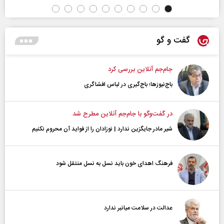
گفت و گو
جام‌جم آنلاین بررسی کرد
باج‌نیوزها؛ باج‌گیری در لباس افشاگری
در گفت‌و‌گو با جام‌جم آنلاین مطرح شد
شیر مادر جایگزین ندارد | نوزادان را از فواید آن محروم نکنیم
فرهنگ اهدای خون باید نسل به نسل منتقل شود
عدالت در سلامت میانبر ندارد