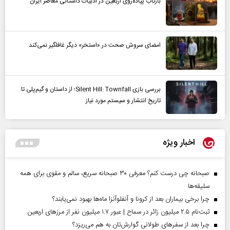
بازتاب پیاده‌روی اربعین در ادبیات داستانی معاصر ایران
امضای سروش صحت در «استخر» دیگر غافلگیر نمی‌کند
بررسی بازی Silent Hill: Townfall؛ از داستان و گیم‌پلی تا
تاریخ انتشار و سیستم مورد نیاز
اخبار ویژه
صبحانه چی درست کنم؟ معرفی ۳۰ صبحانه سریع، سالم و مقوی برای همه
سلیقه‌ها
چرا برخی بیماران بعد از کرونا و آنفلوآنزا ماه‌ها بهبود نمی‌یابند؟
ثبت‌نام ۲.۵ میلیون زائر در سماح | عبور ۱.۷ میلیون نفر از مرز‌های اربعین
چرا بعد از سفرهای طولانی گوارش‌تان به هم می‌ریزد؟