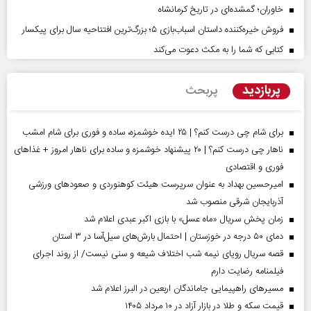
خاوران؛ گمشده‌ای در تاریخ کرمانشاه
فروش خیره‌کننده داستان اسباب‌بازی ۵؛ بزرگ‌ترین افتتاحیه سال برای پیکسار
کتابی که شما را به مکث دعوت می‌کند
پربازدید
پربحث
برای شام چی درست کنم؟ | ۲۵ ایده خوشمزه، ساده و فوری برای شام امشب
ناهار چی درست کنم؟ | ۲۰ پیشنهاد خوشمزه و ساده برای ناهار امروز + غذاهای
فوری و اقتصادی
امیرحسین بهداد به عنوان سرپرست هیئت کوهنوردی و صعودهای ورزشی
آذربایجان شرقی منصوب شد
زمان پخش سریال «ماه عسل» با بازی اکبر عبدی اعلام شد
دمای ۵۰ درجه در خوزستان | احتمال بارش‌های سیل‌آسا در ۳ استان
قصه سریال رویای نیمه شب اختلاف شیعه و سنی نیست/ از روند اجرای
فیلمنامه رضایت دارم
مسیر‌های راهپیمایی جاماندگان اربعین در البرز اعلام شد
قیمت سکه و طلا در بازار آزاد در ۱۰ مرداد ۱۴۰۵