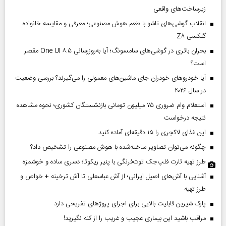
زیرساخت‌های واقعی
انقلاب گوشی‌های تاشو‌ با طعم هوش مصنوعی؛ معرفی و مقایسه خانواده
گلکسی Z۸
بحران باتری در گوشی‌های سامسونگ؛ آیا به‌روزرسانی One UI ۸.۵ مقصر
است؟
آیا خودروهای خودران جای ماشین‌های معمولی را می‌گیرند؟ بررسی وضعیت
در سال ۲۰۲۶
استعلام وام ضروری ۷۵ میلیون تومانی بازنشستگان کشوری؛ نحوه مشاهده
نتیجه درخواست
این غذای لاکچری را ۱۵ دقیقه‌ای آماده کنید
چگونه می‌توان تصاویر ساخته‌شده با هوش مصنوعی را تشخیص داد؟
طرز تهیه تارت فلپ‌جک توت‌فرنگی با پنیر ریکوتا؛ دسری ساده و خوشمزه
آشنایی با آش‌های اصیل ایرانی؛ از آش عباسعلی تا آش ترخینه + خواص و
طرز تهیه
پارک شیرین قابلیت‌ بالایی برای اجرای پروژهای تفریحی دارد
مراقب باشید این بیماری عجیب و غریب را از کنه نگیرید!