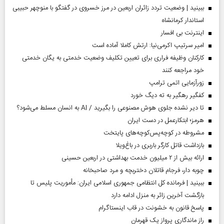
ببینید | وضعیت تردد زائران اربعین در مرز خسروی در گفتگو با منوچهر حبیبی
استاندار کرمانشاه
اینترنت بی افسار
امیر سرتیپ اکرمی‌نیا: ارتش کاملا آماده است
کارکنان وظیفه فراری برای تعیین تکلیف وضعیت خدمتی به یگان خدمتی
خود مراجعه کنند
زورآزمایی اتمی ترامپ
کفگیر رهگیر به ته دیگ خورد
تا دیر نشده جلوی هوش مصنوعی را بگیرید / AI به انسان مسلط می‌شود؟
هرمز؛ ابتکارعمل در دست ایران
مشروطه در کوچه‌پس‌کوچه‌های پایتخت
بازداشت قاتل کارگر باربری در باغ‌ویلا
ارائه بیش از ۲ میلیون خدمت بهداشتی در اربعین حسینی
چوبه دار، فرجام قاتلان دختربچه و مرد صاحبخانه
ببینید | فرمانده کل انتظامی جمهوری اسلامی ایران­: مأموریت پلیس تا
بازگشت آخرین زائر به منزل ادامه دارد
پاسخ قانون به خشونت در قاب اینستاگرام
راز ماندگاری پرواز یک قهرمان