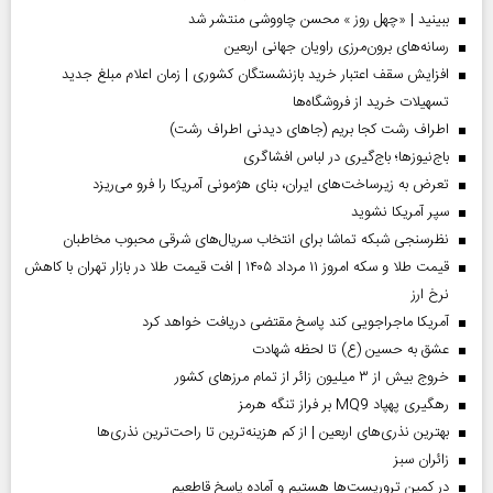
ببینید | «چهل روز » محسن چاووشی منتشر شد
رسانه‌های برون‌مرزی راویان جهانی اربعین
افزایش سقف اعتبار خرید بازنشستگان کشوری | زمان اعلام مبلغ جدید
تسهیلات خرید از فروشگاه‌ها
اطراف رشت کجا بریم (جاهای دیدنی اطراف رشت)
باج‌نیوزها؛ باج‌گیری در لباس افشاگری
تعرض به زیرساخت‌های ایران، بنای هژمونی آمریکا را فرو می‌ریزد
سپر آمریکا نشوید
نظرسنجی شبکه تماشا برای انتخاب سریال‌های شرقی محبوب مخاطبان
قیمت طلا و سکه امروز ۱۱ مرداد ۱۴۰۵ | افت قیمت طلا در بازار تهران با کاهش
نرخ ارز
آمریکا ماجراجویی کند پاسخ مقتضی دریافت خواهد کرد
عشق به حسین (ع) تا لحظه شهادت
خروج بیش از ۳ میلیون زائر از تمام مرز‌های کشور
رهگیری پهپاد MQ9 بر فراز تنگه هرمز
بهترین نذری‌های اربعین | از کم هزینه‌ترین تا راحت‌ترین نذری‌ها
‌زائران سبز
در کمین تروریست‌ها هستیم و آماده پاسخ قاطعیم