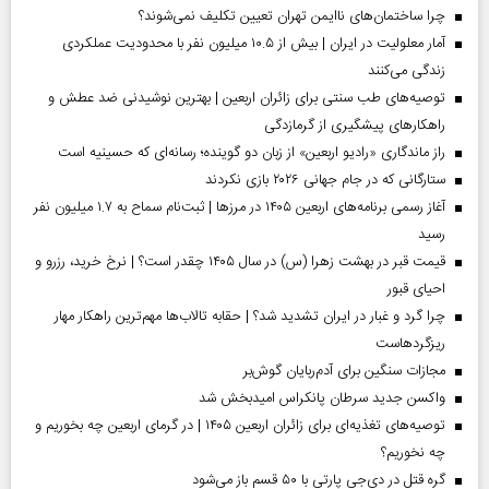
چرا ساختمان‌های ناایمن تهران تعیین تکلیف نمی‌شوند؟
آمار معلولیت در ایران | بیش از ۱۰.۵ میلیون نفر با محدودیت عملکردی
زندگی می‌کنند
توصیه‌های طب سنتی برای زائران اربعین | بهترین نوشیدنی ضد عطش و
راهکارهای پیشگیری از گرمازدگی
راز ماندگاری «رادیو اربعین» از زبان دو گوینده؛ رسانه‌ای که حسینیه است
ستارگانی که در جام جهانی ۲۰۲۶ بازی نکردند
آغاز رسمی برنامه‌های اربعین ۱۴۰۵ در مرز‌ها | ثبت‌نام سماح به ۱.۷ میلیون نفر
رسید
قیمت قبر در بهشت زهرا (س) در سال ۱۴۰۵ چقدر است؟ | نرخ خرید، رزرو و
احیای قبور
چرا گرد و غبار در ایران تشدید شد؟ | حقابه تالاب‌ها مهم‌ترین راهکار مهار
ریزگردهاست
مجازات سنگین برای آدم‌ربایان گوش‌بر
واکسن جدید سرطان پانکراس امیدبخش شد
توصیه‌های تغذیه‌ای برای زائران اربعین ۱۴۰۵ | در گرمای اربعین چه بخوریم و
چه نخوریم؟
گره قتل در دی‌جی پارتی با ۵۰ قسم باز می‌شود