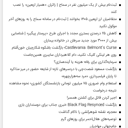
ثبت‌نام بیش از یک میلیون نفر در سماح | زائران «همیار اربعین» را نصب
کنند
متقاضیان ارز اربعین ۱۴۰۵ بخوانند | ثبت‌نام در سامانه سماح را به روز‌های آخر
موکول نکنید
کاهش ۲۵ درصدی بستری مجدد با اجرای طرح «پرستار پیگیر» | شناسایی
بیش از ۳۰۰۰ مورد جدید سرطان در خانواده بیماران
Castlevania: Belmont’s Curse؛ بازگشت باشکوه شکارچیان خون‌آشام
روی هر لینکی کلیک نکنید، دام کلاهبرداران سایبری همین‌جاست
سرمایه‌گذاری برای رفاه؛ هزینه یا آینده‌سازی؟
بازگشت مسعود شصت‌چی با دردسر‌های تازه؛ از شایعه حضور در میز مذاکره
تا پایان فیلمبرداری «مرد سه‌هزارچهره»
استعلام وام ضروری ۷۵ میلیون تومانی بازنشستگان کشوری؛ نحوه مشاهده
نتیجه درخواست
اجیر کردن قاتل برای کشتن همسر!
بازگشت Black Flag Resynced خبری جذاب برای دوستداران بازی
معجزه، نقشه شوهرکشی را ناکام گذاشت
توصیه‌های هلال‌احمر برای روز‌های گرم
جام‌جهانی مهاجران