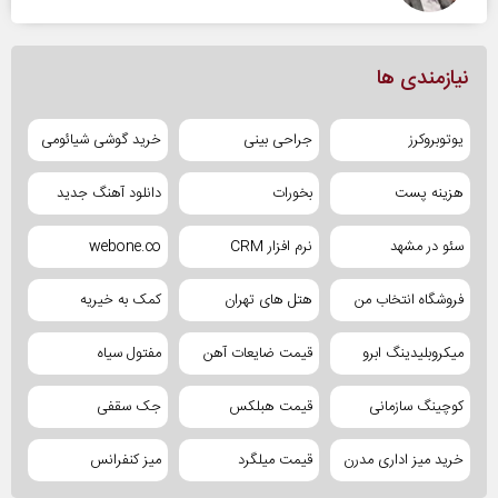
نیازمندی ها
یوتوبروکرز
جراحی بینی
خرید گوشی شیائومی
هزینه پست
بخورات
دانلود آهنگ جدید
سئو در مشهد
نرم افزار CRM
webone.co
فروشگاه انتخاب من
هتل های تهران
کمک به خیریه
میکروبلیدینگ ابرو
قیمت ضایعات آهن
مفتول سیاه
کوچینگ سازمانی
قیمت هبلکس
جک سقفی
خرید میز اداری مدرن
قیمت میلگرد
میز کنفرانس