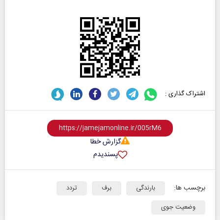
اشتراک گذاری :
گزارش خطا
پسندیدم
برچسب ها:
بارندگی
برف
تردد
وضعیت جوی