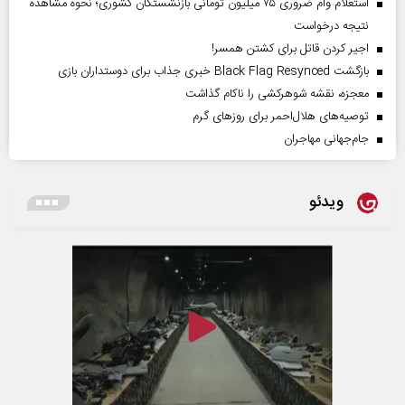
استعلام وام ضروری ۷۵ میلیون تومانی بازنشستگان کشوری؛ نحوه مشاهده
نتیجه درخواست
اجیر کردن قاتل برای کشتن همسر!
بازگشت Black Flag Resynced خبری جذاب برای دوستداران بازی
معجزه، نقشه شوهرکشی را ناکام گذاشت
توصیه‌های هلال‌احمر برای روز‌های گرم
جام‌جهانی مهاجران
ویدئو