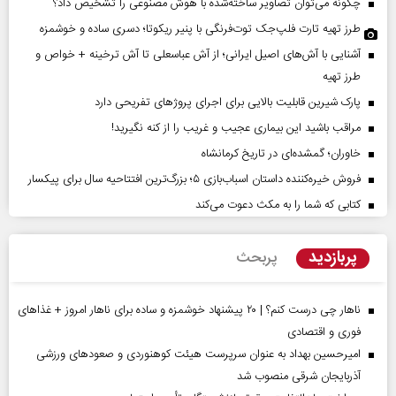
چگونه می‌توان تصاویر ساخته‌شده با هوش مصنوعی را تشخیص داد؟
طرز تهیه تارت فلپ‌جک توت‌فرنگی با پنیر ریکوتا؛ دسری ساده و خوشمزه
آشنایی با آش‌های اصیل ایرانی؛ از آش عباسعلی تا آش ترخینه + خواص و
طرز تهیه
پارک شیرین قابلیت‌ بالایی برای اجرای پروژهای تفریحی دارد
مراقب باشید این بیماری عجیب و غریب را از کنه نگیرید!
خاوران؛ گمشده‌ای در تاریخ کرمانشاه
فروش خیره‌کننده داستان اسباب‌بازی ۵؛ بزرگ‌ترین افتتاحیه سال برای پیکسار
کتابی که شما را به مکث دعوت می‌کند
پربازدید
پربحث
ناهار چی درست کنم؟ | ۲۰ پیشنهاد خوشمزه و ساده برای ناهار امروز + غذاهای
فوری و اقتصادی
امیرحسین بهداد به عنوان سرپرست هیئت کوهنوردی و صعودهای ورزشی
آذربایجان شرقی منصوب شد