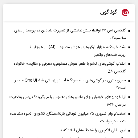
گوناگون
گلکسی اس ۲۷ اولترا؛ پیش‌نمایشی از تغییرات بنیادین در پرچمدار بعدی
سامسونگ
رشد خیره‌کننده بازار توکن‌های هوش مصنوعی (AI)؛ از هیجان تا
زیرساخت‌های واقعی
انقلاب گوشی‌های تاشو‌ با طعم هوش مصنوعی؛ معرفی و مقایسه خانواده
گلکسی Z۸
بحران باتری در گوشی‌های سامسونگ؛ آیا به‌روزرسانی One UI ۸.۵ مقصر
است؟
آیا خودروهای خودران جای ماشین‌های معمولی را می‌گیرند؟ بررسی وضعیت
در سال ۲۰۲۶
استعلام وام ضروری ۷۵ میلیون تومانی بازنشستگان کشوری؛ نحوه مشاهده
نتیجه درخواست
این غذای لاکچری را ۱۵ دقیقه‌ای آماده کنید