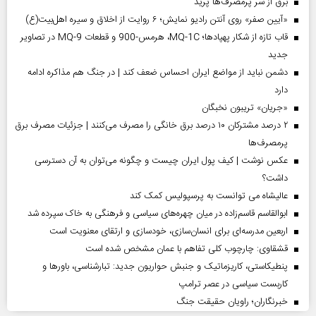
برق از سر پرمصرف‌ها پرید
«آیین صفر» روی آنتن رادیو نمایش؛ ۶ روایت از اخلاق و سیره اهل‌بیت(ع)
قاب تازه از شکار پهپادها؛ MQ-1C، هرمس-900 و قطعات MQ-9 در تصاویر
جدید
دشمن نباید از مواضع ایران احساس ضعف کند | در جنگ هم مذاکره ادامه
دارد
«جریان» تریبون نخبگان
۲ درصد مشترکان ۱۰ درصد برق خانگی را مصرف می‌کنند | جزئیات مصرف برق
پرمصرف‌ها
عکس نوشت | کیف پول ایران چیست و چگونه می‌توان به آن دسترسی
داشت؟
عالیشاه می توانست به پرسپولیس کمک کند
ابوالقاسم قاسم‌زاده در میان چهره‌های سیاسی و فرهنگی به خاک سپرده شد
اربعین مدرسه‌ای برای انسان‌سازی، خودسازی و ارتقای معنویت است
قشقاوی: چارچوب کلی تفاهم با عمان مشخص شده است
پنطیکاستی، کاریزماتیک و جنبش حواریون جدید: تبارشناسی، باور‌ها و
کاربست سیاسی در عصر ترامپ
خبرنگاران؛ راویان حقیقت جنگ