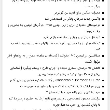
چرا گرد و غبار در ایران تشدید شد؟ | حقابه تالاب‌ها مهم‌ترین راهکار مهار
ریزگردهاست
مجازات سنگین برای آدم‌ربایان گوش‌بر
واکسن جدید سرطان پانکراس امیدبخش شد
توصیه‌های تغذیه‌ای برای زائران اربعین ۱۴۰۵ | در گرمای اربعین چه بخوریم و
چه نخوریم؟
گره قتل در دی‌جی پارتی با ۵۰ قسم باز می‌شود
ثبت‌نام بیش از یک میلیون نفر در سماح | زائران «همیار اربعین» را نصب
کنند
متقاضیان ارز اربعین ۱۴۰۵ بخوانند | ثبت‌نام در سامانه سماح را به روز‌های آخر
موکول نکنید
کاهش ۲۵ درصدی بستری مجدد با اجرای طرح «پرستار پیگیر» | شناسایی
بیش از ۳۰۰۰ مورد جدید سرطان در خانواده بیماران
Castlevania: Belmont’s Curse؛ بازگشت باشکوه شکارچیان خون‌آشام
روی هر لینکی کلیک نکنید، دام کلاهبرداران سایبری همین‌جاست
سرمایه‌گذاری برای رفاه؛ هزینه یا آینده‌سازی؟
بازگشت مسعود شصت‌چی با دردسر‌های تازه؛ از شایعه حضور در میز مذاکره
تا پایان فیلمبرداری «مرد سه‌هزارچهره»