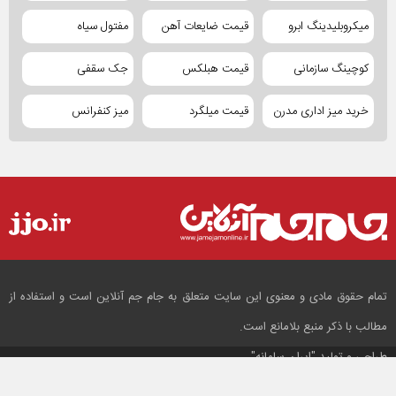
میکروبلیدینگ ابرو
قیمت ضایعات آهن
مفتول سیاه
کوچینگ سازمانی
قیمت هبلکس
جک سقفی
خرید میز اداری مدرن
قیمت میلگرد
میز کنفرانس
تمام حقوق مادی و معنوی این سایت متعلق به جام جم آنلاین است و استفاده از
مطالب با ذکر منبع بلامانع است.
طراحی و تولید
"ایران سامانه"