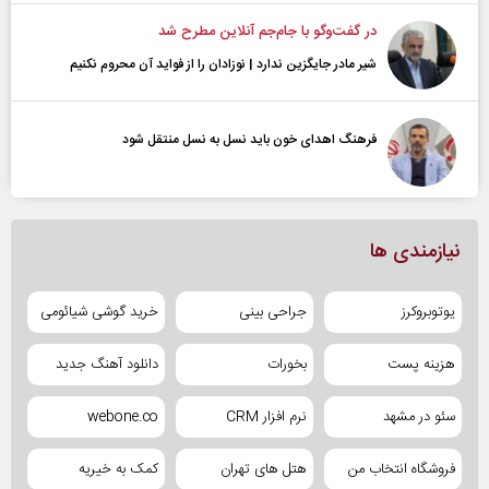
در گفت‌و‌گو با جام‌جم آنلاین مطرح شد
شیر مادر جایگزین ندارد | نوزادان را از فواید آن محروم نکنیم
فرهنگ اهدای خون باید نسل به نسل منتقل شود
نیازمندی ها
یوتوبروکرز
جراحی بینی
خرید گوشی شیائومی
هزینه پست
بخورات
دانلود آهنگ جدید
سئو در مشهد
نرم افزار CRM
webone.co
فروشگاه انتخاب من
هتل های تهران
کمک به خیریه