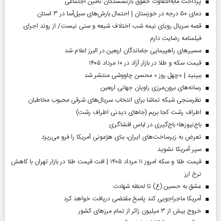
پرداخت مابه‌التفاوت حقوق بازنشستگان تأمین اجتماعی
دمای ۵۰ درجه در خوزستان | احتمال بارش‌های سیل‌آسا در ۳ استان
قصه سریال رویای نیمه شب اختلاف شیعه و سنی نیست/ از روند اجرای
فیلمنامه رضایت دارم
مسیر‌های راهپیمایی جاماندگان اربعین در البرز اعلام شد
قیمت سکه و طلا در بازار آزاد در ۱۰ مرداد ۱۴۰۵
ببینید | «چهل روز » محسن چاووشی منتشر شد
رسانه‌های برون‌مرزی راویان جهانی اربعین
نظرسنجی شبکه تماشا برای انتخاب سریال‌های شرقی محبوب مخاطبان
اطراف رشت کجا بریم (جاهای دیدنی اطراف رشت)
باج‌نیوزها؛ باج‌گیری در لباس افشاگری
تعرض به زیرساخت‌های ایران، بنای هژمونی آمریکا را فرو می‌ریزد
سپر آمریکا نشوید
قیمت طلا و سکه امروز ۱۱ مرداد ۱۴۰۵ | افت قیمت طلا در بازار تهران با کاهش
نرخ ارز
عشق به حسین (ع) تا لحظه شهادت
آمریکا ماجراجویی کند پاسخ مقتضی دریافت خواهد کرد
خروج بیش از ۳ میلیون زائر از تمام مرز‌های کشور