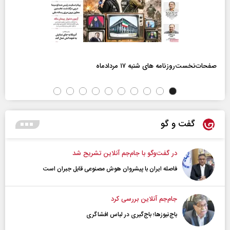
صفحات‌نخست‌روزنامه ها‌ی شنبه ۱۷ مردادماه
گفت و گو
در گفت‌و‌گو با جام‌جم آنلاین تشریح شد
فاصله ایران با پیشرو‌ان هوش مصنوعی قابل جبران است
جام‌جم آنلاین بررسی کرد
باج‌نیوزها؛ باج‌گیری در لباس افشاگری