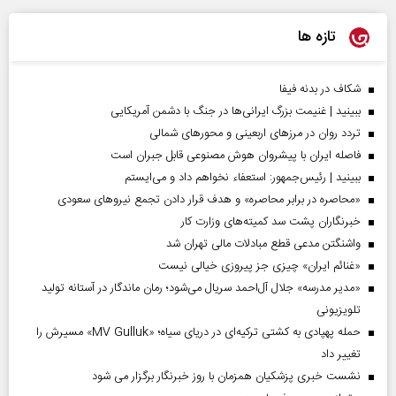
تازه ها
شکاف در بدنه فیفا
ببینید | غنیمت بزرگ ایرانی‌ها در جنگ با دشمن آمریکایی
تردد روان در مرزهای اربعینی و محورهای شمالی
فاصله ایران با پیشرو‌ان هوش مصنوعی قابل جبران است
ببینید | رئیس‌جمهور: استعفاء نخواهم داد و می‌ایستم
«محاصره در برابر محاصره» و هدف قرار دادن تجمع نیروهای سعودی
خبرنگاران پشت سد کمیته‌های وزارت کار
واشنگتن مدعی قطع مبادلات مالی تهران شد
«غنائم ایران» چیزی جز پیروزی خیالی نیست
«مدیر مدرسه» جلال آل‌احمد سریال می‌شود؛ رمان ماندگار در آستانه تولید
تلویزیونی
حمله پهپادی به کشتی ترکیه‌ای در دریای سیاه؛ «MV Gulluk» مسیرش را
تغییر داد
نشست خبری پزشکیان همزمان با روز خبرنگار برگزار می شود