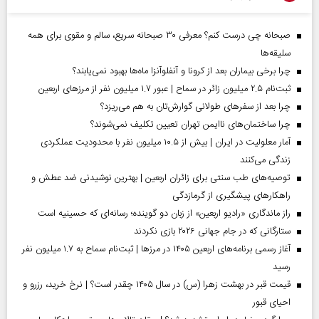
صبحانه چی درست کنم؟ معرفی ۳۰ صبحانه سریع، سالم و مقوی برای همه
سلیقه‌ها
چرا برخی بیماران بعد از کرونا و آنفلوآنزا ماه‌ها بهبود نمی‌یابند؟
ثبت‌نام ۲.۵ میلیون زائر در سماح | عبور ۱.۷ میلیون نفر از مرز‌های اربعین
چرا بعد از سفرهای طولانی گوارش‌تان به هم می‌ریزد؟
چرا ساختمان‌های ناایمن تهران تعیین تکلیف نمی‌شوند؟
آمار معلولیت در ایران | بیش از ۱۰.۵ میلیون نفر با محدودیت عملکردی
زندگی می‌کنند
توصیه‌های طب سنتی برای زائران اربعین | بهترین نوشیدنی ضد عطش و
راهکارهای پیشگیری از گرمازدگی
راز ماندگاری «رادیو اربعین» از زبان دو گوینده؛ رسانه‌ای که حسینیه است
ستارگانی که در جام جهانی ۲۰۲۶ بازی نکردند
آغاز رسمی برنامه‌های اربعین ۱۴۰۵ در مرز‌ها | ثبت‌نام سماح به ۱.۷ میلیون نفر
رسید
قیمت قبر در بهشت زهرا (س) در سال ۱۴۰۵ چقدر است؟ | نرخ خرید، رزرو و
احیای قبور