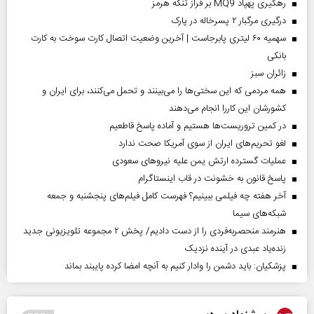
رهگیری پهپاد MQ9 بر فراز تنگه هرمز
درگیری مرگبار ۲ پسرخاله در پارک
سهمیه ۶۰ لیتری پابرجاست | آخرین وضعیت اتصال کارت سوخت به کارت
بانکی
‌زائران سبز
همه مردمی که این سختی‌ها را می‌بینند و تحمل می‌کنند، برای ایران و
کشورشان این کاررا انجام می‌دهند
در کمین تروریست‌ها هستیم و آماده پاسخ قاطعیم
لغو تحریم‌های ایران از سوی آمریکا صحت ندارد
عملیات گسترده ارتش یمن علیه نیروهای سعودی
پاسخ قانون به خشونت در قاب اینستاگرام
آخر هفته چه فیلمی ببینیم؟ فهرست کامل فیلم‌های پنجشنبه و جمعه
شبکه‌های سیما
هنرمند منحصر‌به‌فردی را از دست دادیم/ پخش ۲ مجموعه تلویزیونی جدید
زنده‌یاد عبدی در آینده نزدیک
پزشکیان: باید دشمن را وادار کنیم به آنچه امضا کرده پایبند بماند