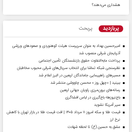
هشداری می‌دهند؟
پربازدید
پربحث
امیرحسین بهداد به عنوان سرپرست هیئت کوهنوردی و صعودهای ورزشی
آذربایجان شرقی منصوب شد
پرداخت مابه‌التفاوت حقوق بازنشستگان تأمین اجتماعی
نظرسنجی شبکه تماشا برای انتخاب سریال‌های شرقی محبوب مخاطبان
مسیر‌های راهپیمایی جاماندگان اربعین در البرز اعلام شد
ببینید | «چهل روز » محسن چاووشی منتشر شد
رسانه‌های برون‌مرزی راویان جهانی اربعین
باج‌نیوزها؛ باج‌گیری در لباس افشاگری
سپر آمریکا نشوید
قیمت طلا و سکه امروز ۱۱ مرداد ۱۴۰۵ | افت قیمت طلا در بازار تهران با کاهش
نرخ ارز
عشق به حسین (ع) تا لحظه شهادت