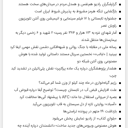
گزارشگران رادیو هم‌نفس و همدل مردم در میدان‌های سخت هستند
بازگشایی تنگه هرمز مشروط به پذیرش شروط ایران است
جشنواره تابستانی با ۱۷ فیلم سینمایی و انیمیشن روی آنتن تلویزیون
راویان نصر
آمار شهدای غزه به ۷۳ هزار و ۳۸۴ نفر رسید؛ ۲ شهید و ۶ زخمی دیگر به
بیمارستان‌ها منتقل شدند
رسانه ملی در مقابله با جنگ روانی و شبهه‌افکنی دشمن نقش مهمی ایفا کرد
ببینید | «لبالب»؛ نخستین سریال مستند داستانی تولید شده با هوش
مصنوعی روی آنتن شبکه دو
هشدار پژوهشگران درباره یک ماده پرکاربرد؛ نقش پلی‌اتیلن در تشدید کبد
چرب
رژیم گیاه‌خواری در ماه چند کیلو از وزن شما کم می‌کند؟
علت افزایش قبض آب در تابستان چیست؟ توضیح آبفا درباره قبوض آب
بصره از میزبانی استقلال جا ماند؛ AFC با پیشنهاد آبی‌ها مخالفت کرد
«آسباد»؛ روایتی تازه از دل سیستان به قاب تلویزیون می‌آید
بازداشت ۲۸ متهم در پرونده تراستی‌ها
«بلواي کذاب» از رادیو نمایش پخش می‌شود
هوش مصنوعی ویروس‌های جدید ساخت؛ دانشمندان درباره آینده چه