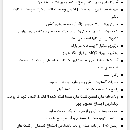
آمریکا ماجراجویی کند پاسخ مقتضی دریافت خواهد کرد
سهمیه ۶۰ لیتری پابرجاست | آخرین وضعیت اتصال کارت سوخت به کارت
بانکی
خروج بیش از ۳ میلیون زائر از تمام مرز‌های کشور
همه مردمی که این سختی‌ها را می‌بینند و تحمل می‌کنند، برای ایران و
کشورشان این کاررا انجام می‌دهند
درگیری مرگبار ۲ پسرخاله در پارک
رهگیری پهپاد MQ9 بر فراز تنگه هرمز
آخر هفته چه فیلمی ببینیم؟ فهرست کامل فیلم‌های پنجشنبه و جمعه
شبکه‌های سیما
‌زائران سبز
عملیات گسترده ارتش یمن علیه نیروهای سعودی
پاسخ قانون به خشونت در قاب اینستاگرام
ویژه‌برنامه‌های اربعین شبکه‌های سیما اعلام شد؛ از ارتباط زنده با کربلا تا روایت
بزرگ‌ترین اجتماع معنوی جهان
لغو تحریم‌های ایران از سوی آمریکا صحت ندارد
در کمین تروریست‌ها هستیم و آماده پاسخ قاطعیم
اربعین ۱۴۰۵ در قاب صدا؛ روایت بزرگ‌ترین اجتماع شیعیان از شبکه‌های