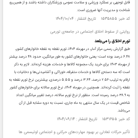
قابل توجهی بر عملکرد ورزشی و سلامت عمومی ورزشکاران داشته باشند و از همین‌رو،
شناخت و مدیریت آنها ضروری است.
کد خبر: ۱۵۳۵۸۵۵ تاریخ انتشار : ۱۴۰۴/۱۰/۰۴
روایتی از سقوط اخلاق اجتماعی در جامعه‌ی تورمی
تورم اخلاق را می‌بلعد
طبق گزارش رسمی مرکز آمار، در مهرماه ۱۴۰۴، تورم نقطه به نقطه خانوارهای کشور،
۶.۴۸ درصد بوده است؛ یعنی خانوارهای کشور به طور میانگین، حدود ۴۸ درصد بیشتر
از مهرماه ۱۴۰۳ برای خرید یک مجموعه کالاها و خدمات، هزینه کرده‌اند. لازم به ذکر
است که سه دسته‌ی کالاها و خدمات متفرقه، خوراکی و آشامیدنی‌ها و دخانیات با
ارقام به ترتیب ۲.۵۶ درصد، ۳.۶۴ درصد و ۵.۵۵ درصدی، بیشترین نرخ تورم نقطه به
نقطه را ثبت کرده‌اند. همچنین در مهرماه ۱۴۰۴، نرخ تورم سالانه برای خانوارهای کشور
به ۳۸.۹ درصد رسیده است. منظور از نرخ تورم سالانه، درصد تغییر میانگین اعداد
شاخص قیمت در یک سال منتهی به ماه جاری، نسبت به دوره مشابه قبل از آن
می‌باشد.
کد خبر: ۱۵۳۱۶۵۵ تاریخ انتشار : ۱۴۰۴/۰۹/۱۴
تأثیر حرکات تعادلی بر بهبود مهارت‌های حرکتی و اجتماعی اوتیسمی ها