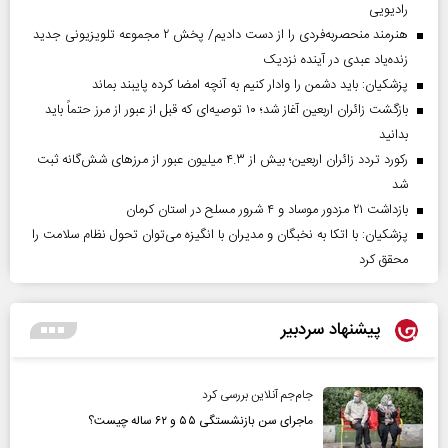
رادیویی
هنرمند منحصر‌به‌فردی را از دست دادیم/ پخش ۲ مجموعه تلویزیونی جدید
زنده‌یاد عبدی در آینده نزدیک
پزشکیان: باید دشمن را وادار کنیم به آنچه امضا کرده پایبند بماند
بازگشت زائران اربعین آغاز شد؛ ۱۰ توصیه‌ای که قبل از عبور از مرز حتماً باید
بدانید
رکورد تردد زائران اربعین؛ بیش از ۴.۳ میلیون عبور از مرزهای شش‌گانه ثبت
شد
بازداشت ۲۱ مزدور موساد و ۴ شرور مسلح در استان کرمان
پزشکیان: با اتکا به نخبگان و مدیران با انگیزه می‌توان تحول نظام سلامت را
محقق کرد
پیشنهاد سردبیر
جام‌جم آنلاین بررسی کرد
ماجرای سن بازنشستگی ۵۵ و ۶۲ ساله چیست؟