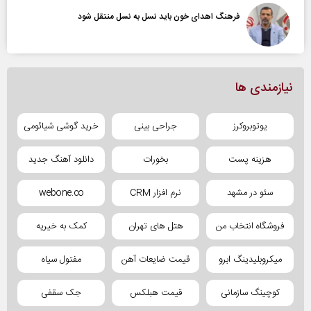
فرهنگ اهدای خون باید نسل به نسل منتقل شود
نیازمندی ها
یوتوبروکرز
جراحی بینی
خرید گوشی شیائومی
هزینه پست
بخورات
دانلود آهنگ جدید
سئو در مشهد
نرم افزار CRM
webone.co
فروشگاه انتخاب من
هتل های تهران
کمک به خیریه
میکروبلیدینگ ابرو
قیمت ضایعات آهن
مفتول سیاه
کوچینگ سازمانی
قیمت هبلکس
جک سقفی