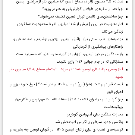
ثبت‌نام ۲.۵ میلیون زائر در سماح | عبور ۱.۷ میلیون نفر از مرز‌های اربعین
چرا بعد از سفرهای طولانی گوارش‌تان به هم می‌ریزد؟
چرا ساختمان‌های ناایمن تهران تعیین تکلیف نمی‌شوند؟
آمار معلولیت در ایران | بیش از ۱۰.۵ میلیون نفر با محدودیت عملکردی
زندگی می‌کنند
توصیه‌های طب سنتی برای زائران اربعین | بهترین نوشیدنی ضد عطش و
راهکارهای پیشگیری از گرمازدگی
راز ماندگاری «رادیو اربعین» از زبان دو گوینده؛ رسانه‌ای که حسینیه است
ستارگانی که در جام جهانی ۲۰۲۶ بازی نکردند
آغاز رسمی برنامه‌های اربعین ۱۴۰۵ در مرز‌ها | ثبت‌نام سماح به ۱.۷ میلیون نفر
رسید
قیمت قبر در بهشت زهرا (س) در سال ۱۴۰۵ چقدر است؟ | نرخ خرید، رزرو و
احیای قبور
چرا گرد و غبار در ایران تشدید شد؟ | حقابه تالاب‌ها مهم‌ترین راهکار مهار
ریزگردهاست
مجازات سنگین برای آدم‌ربایان گوش‌بر
واکسن جدید سرطان پانکراس امیدبخش شد
توصیه‌های تغذیه‌ای برای زائران اربعین ۱۴۰۵ | در گرمای اربعین چه بخوریم و