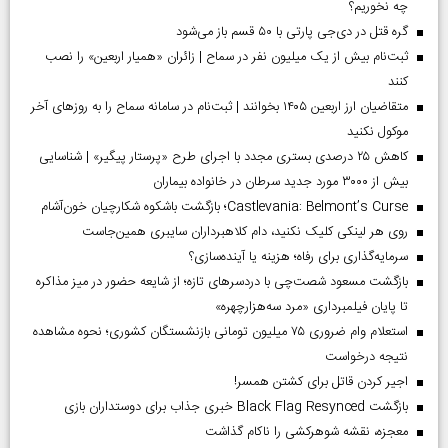
چه نخوریم؟
گره قتل در دی‌جی پارتی با ۵۰ قسم باز می‌شود
ثبت‌نام بیش از یک میلیون نفر در سماح | زائران «همیار اربعین» را نصب
کنند
متقاضیان ارز اربعین ۱۴۰۵ بخوانند | ثبت‌نام در سامانه سماح را به روز‌های آخر
موکول نکنید
کاهش ۲۵ درصدی بستری مجدد با اجرای طرح «پرستار پیگیر» | شناسایی
بیش از ۳۰۰۰ مورد جدید سرطان در خانواده بیماران
Castlevania: Belmont’s Curse؛ بازگشت باشکوه شکارچیان خون‌آشام
روی هر لینکی کلیک نکنید، دام کلاهبرداران سایبری همین‌جاست
سرمایه‌گذاری برای رفاه؛ هزینه یا آینده‌سازی؟
بازگشت مسعود شصت‌چی با دردسر‌های تازه؛ از شایعه حضور در میز مذاکره
تا پایان فیلمبرداری «مرد سه‌هزارچهره»
استعلام وام ضروری ۷۵ میلیون تومانی بازنشستگان کشوری؛ نحوه مشاهده
نتیجه درخواست
اجیر کردن قاتل برای کشتن همسر!
بازگشت Black Flag Resynced خبری جذاب برای دوستداران بازی
معجزه، نقشه شوهرکشی را ناکام گذاشت