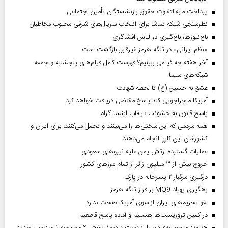
پرداخت مابه‌التفاوت حقوق بازنشستگان تأمین اجتماعی
نظرسنجی شبکه تماشا برای انتخاب سریال‌های شرقی محبوب مخاطبان
باج‌نیوزها؛ باج‌گیری در لباس افشاگری
«نظم ایرانی» در تنگه هرمز غیرقابل بازگشت است
آخر هفته چه فیلمی ببینیم؟ فهرست کامل فیلم‌های پنجشنبه و جمعه
شبکه‌های سیما
عشق به حسین (ع) تا لحظه شهادت
آمریکا ماجراجویی کند پاسخ مقتضی دریافت خواهد کرد
پاسخ قانون به خشونت در قاب اینستاگرام
همه مردمی که این سختی‌ها را می‌بینند و تحمل می‌کنند، برای ایران و
کشورشان این کاررا انجام می‌دهند
عملیات گسترده ارتش یمن علیه نیروهای سعودی
خروج بیش از ۳ میلیون زائر از تمام مرز‌های کشور
درگیری مرگبار ۲ پسرخاله در پارک
رهگیری پهپاد MQ9 بر فراز تنگه هرمز
لغو تحریم‌های ایران از سوی آمریکا صحت ندارد
در کمین تروریست‌ها هستیم و آماده پاسخ قاطعیم