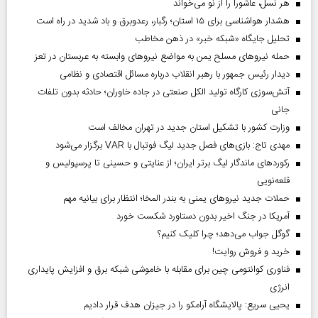
هر نسل، عاشورا را از نو می‌خواند
هشدار هواشناسی برای ۱۵ استان؛ رگبار، رعدوبرق و باد شدید در راه است
تحلیل جایگاه «شبکه خبر» در ذهن مخاطب
حمله نیروهای مسلح یمن به مواضع نیروهای وابسته به عربستان در تعز
دیدار رئیس‌ جمهور با رهبر انقلاب درباره مسائل اقتصادی و نظامی
آتش‌سوزی کارگاه تولید الکل صنعتی در جاده خاوران؛ حادثه بدون تلفات
جانی
وزارت کشور با تشکیل استان جدید در تهران مخالف است
مهدی تاج: بازی‌های فصل جدید لیگ فوتبال با VAR برگزار می‌شود
رکورد‌های ماندگار لیگ برتر ایران؛ از عنایتی و حسینی تا پرسپولیس و
قلعه‌نویی
حملات جدید نیروهای یمنی به بندر المخا؛ انتظار برای بیانیه مهم
آمریکا در جنگ اخیر بدون دستاورد شکست خورد
گوگل جواب می‌دهد؛ چرا کلیک کنیم؟
خرید و فروش روایت!
فناوری کوانتومی چین برای مقابله با خاموشی شبکه برق و افزایش پایداری
انرژی
یحیی سریع: پالایشگاه آرامکو را در جیزان هدف قرار دادیم