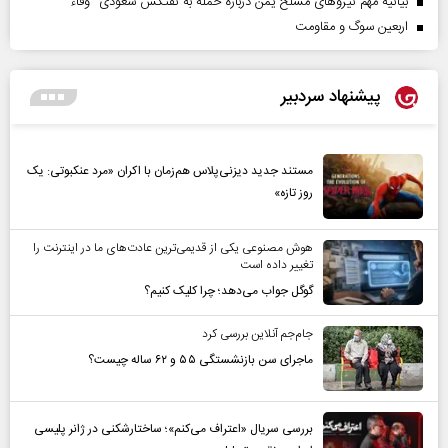
بیانیه مهم نیروهای مسلح یمن درباره حمله به نفتکش سعودی "وفاء"
اربعین سوگ و مقاومت
پیشنهاد سردبیر
مستند جدید دیزنی‌پلاس هم‌زمان با اکران «مرد عنکبوتی: یک
روز تازه»
هوش مصنوعی یکی از قدیمی‌ترین عادت‌های ما در اینترنت را
تغییر داده است
گوگل جواب می‌دهد؛ چرا کلیک کنیم؟
جام‌جم آنلاین بررسی کرد
ماجرای سن بازنشستگی ۵۵ و ۶۲ ساله چیست؟
بررسی سریال «اعتراف می‌کنم»؛ ساختارشکنی در ژانر پلیسی