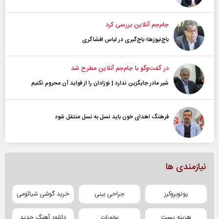
جام‌جم آنلاین بررسی کرد
باج‌نیوزها؛ باج‌گیری در لباس افشاگری
در گفت‌و‌گو با جام‌جم آنلاین مطرح شد
شیر مادر جایگزین ندارد | نوزادان را از فواید آن محروم نکنیم
فرهنگ اهدای خون باید نسل به نسل منتقل شود
نیازمندی ها
یوتوبروکرز
جراحی بینی
خرید گوشی شیائومی
هزینه پست
بخورات
دانلود آهنگ جدید