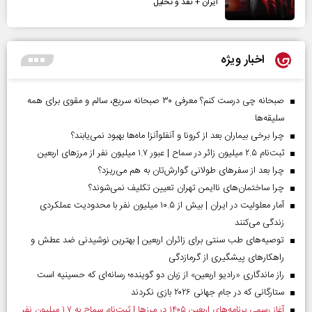
ایران + نقد و تحلیل
اخبار ویژه
صبحانه چی درست کنم؟ معرفی ۳۰ صبحانه سریع، سالم و مقوی برای همه
سلیقه‌ها
چرا برخی بیماران بعد از کرونا و آنفلوآنزا ماه‌ها بهبود نمی‌یابند؟
ثبت‌نام ۲.۵ میلیون زائر در سماح | عبور ۱.۷ میلیون نفر از مرز‌های اربعین
چرا بعد از سفرهای طولانی گوارش‌تان به هم می‌ریزد؟
چرا ساختمان‌های ناایمن تهران تعیین تکلیف نمی‌شوند؟
آمار معلولیت در ایران | بیش از ۱۰.۵ میلیون نفر با محدودیت عملکردی
زندگی می‌کنند
توصیه‌های طب سنتی برای زائران اربعین | بهترین نوشیدنی ضد عطش و
راهکارهای پیشگیری از گرمازدگی
راز ماندگاری «رادیو اربعین» از زبان دو گوینده؛ رسانه‌ای که حسینیه است
ستارگانی که در جام جهانی ۲۰۲۶ بازی نکردند
آغاز رسمی برنامه‌های اربعین ۱۴۰۵ در مرز‌ها | ثبت‌نام سماح به ۱.۷ میلیون نفر