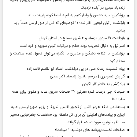
هنرمند منحصر‌به‌فردی را از دست دادیم/ پخش ۲ مجموعه تلویزیونی جدید
زنده‌یاد عبدی در آینده نزدیک
پزشکیان: باید دشمن را وادار کنیم به آنچه امضا کرده پایبند بماند
بازگشت زائران اربعین آغاز شد؛ ۱۰ توصیه‌ای که قبل از عبور از مرز حتماً باید
بدانید
بازداشت ۲۱ مزدور موساد و ۴ شرور مسلح در استان کرمان
اسرائیل به دنبال تخریب روند صلح و بی‌ثبات کردن سوریه و غزه است
پزشکیان: با اتکا به نخبگان و مدیران با انگیزه می‌توان تحول نظام سلامت را
محقق کرد
پیام تسلیت رسانه ملی در پی درگذشت استاد ابوالقاسم قاسم‌زاده
گزارش تصویری | مراسم یادبود زنده‌یاد اکبر عبدی
برادرکشی به خاطر کار نکردن
صبحانه چی درست کنم؟ معرفی ۳۰ صبحانه سریع، سالم و مقوی برای همه
سلیقه‌ها
بسته‌شدن تنگه هرمز ناشی از تجاوز نظامی آمریکا و رژیم صهیونیستی علیه
ایران و پیامد‌های امنیتی آن برای کل منطقه بود/مختصات جغرافیایی مسیر
مد نظر طرفین، مورد تفاهم قرار گرفته
صفحات‌نخست‌روزنامه ها‌ی دوشنبه‌۱۲ مردادماه