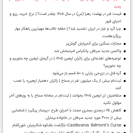
رسید
قیمت قبر در بهشت زهرا (س) در سال ۱۴۰۵ چقدر است؟ | نرخ خرید، رزرو و
احیای قبور
چرا گرد و غبار در ایران تشدید شد؟ | حقابه تالاب‌ها مهم‌ترین راهکار مهار
ریزگردهاست
مجازات سنگین برای آدم‌ربایان گوش‌بر
واکسن جدید سرطان پانکراس امیدبخش شد
توصیه‌های تغذیه‌ای برای زائران اربعین ۱۴۰۵ | در گرمای اربعین چه بخوریم و
چه نخوریم؟
گره قتل در دی‌جی پارتی با ۵۰ قسم باز می‌شود
ثبت‌نام بیش از یک میلیون نفر در سماح | زائران «همیار اربعین» را نصب
کنند
متقاضیان ارز اربعین ۱۴۰۵ بخوانند | ثبت‌نام در سامانه سماح را به روز‌های آخر
موکول نکنید
کاهش ۲۵ درصدی بستری مجدد با اجرای طرح «پرستار پیگیر» | شناسایی
بیش از ۳۰۰۰ مورد جدید سرطان در خانواده بیماران
Castlevania: Belmont’s Curse؛ بازگشت باشکوه شکارچیان خون‌آشام
روی هر لینکی کلیک نکنید، دام کلاهبرداران سایبری همین‌جاست