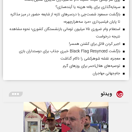
سرمایه‌گذاری برای رفاه؛ هزینه یا آینده‌سازی؟
بازگشت مسعود شصت‌چی با دردسر‌های تازه؛ از شایعه حضور در میز مذاکره
تا پایان فیلمبرداری «مرد سه‌هزارچهره»
استعلام وام ضروری ۷۵ میلیون تومانی بازنشستگان کشوری؛ نحوه مشاهده
نتیجه درخواست
اجیر کردن قاتل برای کشتن همسر!
بازگشت Black Flag Resynced خبری جذاب برای دوستداران بازی
معجزه، نقشه شوهرکشی را ناکام گذاشت
توصیه‌های هلال‌احمر برای روز‌های گرم
جام‌جهانی مهاجران
ویدئو