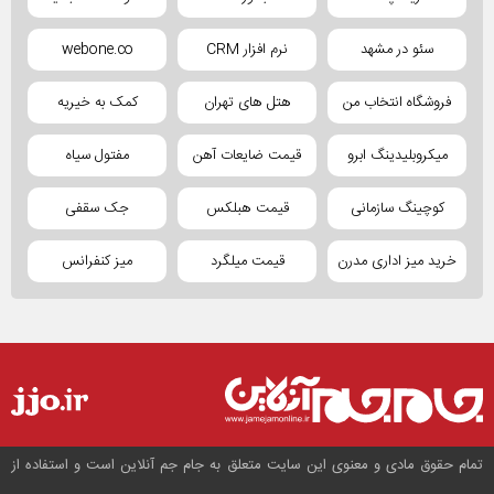
سئو در مشهد
نرم افزار CRM
webone.co
فروشگاه انتخاب من
هتل های تهران
کمک به خیریه
میکروبلیدینگ ابرو
قیمت ضایعات آهن
مفتول سیاه
کوچینگ سازمانی
قیمت هبلکس
جک سقفی
خرید میز اداری مدرن
قیمت میلگرد
میز کنفرانس
تمام حقوق مادی و معنوی این سایت متعلق به جام جم آنلاین است و استفاده از