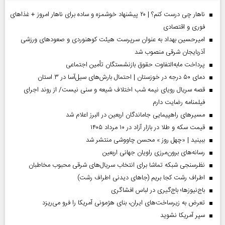
ناهار چی درست کنم؟ | ۲۰ پیشنهاد خوشمزه و ساده برای ناهار امروز + غذاهای
فوری و اقتصادی
امیرحسین بهداد به عنوان سرپرست هیئت کوهنوردی و صعودهای ورزشی
آذربایجان شرقی منصوب شد
پرداخت مابه‌التفاوت حقوق بازنشستگان تأمین اجتماعی
دمای ۵۰ درجه در خوزستان | احتمال بارش‌های سیل‌آسا در ۳ استان
قصه سریال رویای نیمه شب اختلاف شیعه و سنی نیست/ از روند اجرای
فیلمنامه رضایت دارم
مسیر‌های راهپیمایی جاماندگان اربعین در البرز اعلام شد
قیمت سکه و طلا در بازار آزاد در ۱۰ مرداد ۱۴۰۵
ببینید | «چهل روز » محسن چاووشی منتشر شد
رسانه‌های برون‌مرزی راویان جهانی اربعین
نظرسنجی شبکه تماشا برای انتخاب سریال‌های شرقی محبوب مخاطبان
اطراف رشت کجا بریم (جاهای دیدنی اطراف رشت)
باج‌نیوزها؛ باج‌گیری در لباس افشاگری
تعرض به زیرساخت‌های ایران، بنای هژمونی آمریکا را فرو می‌ریزد
سپر آمریکا نشوید