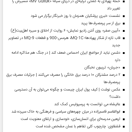
حمله پهپادی به کشتی ترکیه‌ای در دریای سیاه؛ «MV Gulluk» مسیرش را
تغییر داد
نشست خبری پزشکیان همزمان با روز خبرنگار برگزار می شود
برق از سر پرمصرف‌ها پرید
«آیین صفر» روی آنتن رادیو نمایش؛ ۶ روایت از اخلاق و سیره اهل‌بیت(ع)
قاب تازه از شکار پهپادها؛ MQ-1C، هرمس-900 و قطعات MQ-9 در تصاویر
جدید
دشمن نباید از مواضع ایران احساس ضعف کند | در جنگ هم مذاکره ادامه
دارد
«جریان» تریبون نخبگان
۲ درصد مشترکان ۱۰ درصد برق خانگی را مصرف می‌کنند | جزئیات مصرف برق
پرمصرف‌ها
عکس نوشت | کیف پول ایران چیست و چگونه می‌توان به آن دسترسی
داشت؟
عالیشاه می توانست به پرسپولیس کمک کند
ابوالقاسم قاسم‌زاده در میان چهره‌های سیاسی و فرهنگی به خاک سپرده شد
اربعین مدرسه‌ای برای انسان‌سازی، خودسازی و ارتقای معنویت است
قشقاوی: چارچوب کلی تفاهم با عمان مشخص شده است