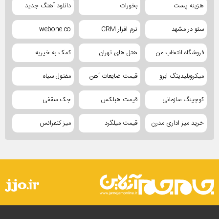
هزینه پست
بخورات
دانلود آهنگ جدید
سئو در مشهد
نرم افزار CRM
webone.co
فروشگاه انتخاب من
هتل های تهران
کمک به خیریه
میکروبلیدینگ ابرو
قیمت ضایعات آهن
مفتول سیاه
کوچینگ سازمانی
قیمت هبلکس
جک سقفی
خرید میز اداری مدرن
قیمت میلگرد
میز کنفرانس