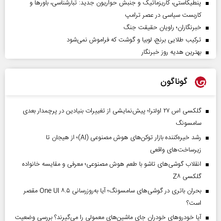
پنطیکاستی، کاریزماتیک و جنبش حواریون جدید: تبارشناسی، باور‌ها و
کاربست سیاسی در عصر ترامپ
خبرنگاران؛ راویان حقیقت جنگ
ترکیب طلایی برنج، لوبیا و گوشت که فراموش نمی‌شود
بهترین هدیه روز خبرنگار
گوناگون
گلکسی اس ۲۷ اولترا؛ پیش‌نمایشی از تغییرات بنیادین در پرچمدار بعدی
سامسونگ
رشد خیره‌کننده بازار توکن‌های هوش مصنوعی (AI)؛ از هیجان تا
زیرساخت‌های واقعی
انقلاب گوشی‌های تاشو‌ با طعم هوش مصنوعی؛ معرفی و مقایسه خانواده
گلکسی Z۸
بحران باتری در گوشی‌های سامسونگ؛ آیا به‌روزرسانی One UI ۸.۵ مقصر
است؟
آیا خودروهای خودران جای ماشین‌های معمولی را می‌گیرند؟ بررسی وضعیت