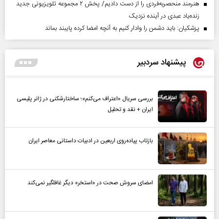
هنرمند منحصر‌به‌فردی را از دست دادیم/ پخش ۲ مجموعه تلویزیونی جدید
زنده‌یاد عبدی در آینده نزدیک
پزشکیان: باید دشمن را وادار کنیم به آنچه امضا کرده پایبند بماند
پیشنهاد سردبیر
بررسی سریال «اعتراف می‌کنم»؛ ساختارشکنی در ژانر پلیسی
ایران + نقد و تحلیل
بازتاب پیاده‌روی اربعین در ادبیات داستانی معاصر ایران
امضای سروش صحت در «استخر» دیگر غافلگیر نمی‌کند