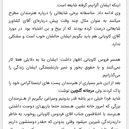
اینکه ایشان آلزایمر گرفته شایعه است.
وی ادامه داد: متاسفانه برخی شایعاتی را درباره هنرمندان مطرح
میکنند به عنوان مثال چند وقت پیش درباره‌ای آقای کشاورز
شایعاتی درست کرده بودند که از بیخ و بن اشتباه بود. در مورد
آقای کاویانی هم باید بگویم ایشان حالشان خوب است و مشکلی
ندارد.
همسر فروس کاویانی اظهار داشت: ایشان بنا به دلایلی فعلا کار
نمی‌کنند و با حقوق بخور و نمیر بازنشستگی ایشان زندگی را
می‌گذرانیم.
بعد از این خبر بسیاری از هنرمندان پست های اینستاگرامی خود را
پاک کردند ولی
مرجانه گلچین
نوشت:
شاید فردا خیلی دیر باشه قدر بدونیم وسراغی بگیریم از هـنرمندان
بزرگی که امروز خانه نشین هـستند حتما بازیهـای دوست داشتنی
هـنرمند با اخلاقمون جناب اقای فردوس کاویانی روخوب به خاطر
داریدزندگی شیرین میشود وقتی بدونن که حقدر دوستشون داریم