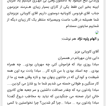
وزندگی تلخ میشود به کامشون وقتی بی مهـری میکنیم یاد سریال
ایینه بخیر این فقط یکی از کارای بسیار زیبای هـنرمند عزیزمون
جناب اقای فردوس کاویانیه دوستون داریم اقای کاویانی عزیزجای
شما همیشه در قلب ماست وبیصبرانه منتظر یک کار زیبای دیگه از
شماییم سایتون مستدام
و
الهام پاوه نژاد
هم نوشت:
آقای کاویانی عزیز
دایی جان مهربانم در همسران
مبادا روزی بیاد که فراموش کنی چه مهربان بودی... چه همراه
بودی... چه استاد بودی با منِ تازه کار.... مبادا یادت بره اون همه
شیطنت و کودکی که در جانتون پنهان بود و تازه وقتی همه ی ما از
کار سنگین و طولانی خسته می شدیم شما ما رو شارژ می کردین.....
مبادا یادتون بره که چقدر صداقت داشتین و سر جعبه های کادوی
خالیِ ابزار صحنه می جنگیدین که نباید به مخاطب دروغ گفت!
مبادا یادتون بره ... مبادا ...چرا گم شدین؟ چرا نخواستین با کسی