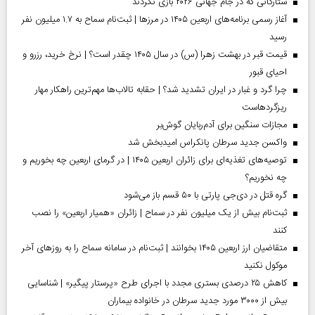
ستارگانی که در جام جهانی ۲۰۲۶ بازی نکردند
آغاز رسمی برنامه‌های اربعین ۱۴۰۵ در مرز‌ها | ثبت‌نام سماح به ۱.۷ میلیون نفر
رسید
قیمت قبر در بهشت زهرا (س) در سال ۱۴۰۵ چقدر است؟ | نرخ خرید، رزرو و
احیای قبور
چرا گرد و غبار در ایران تشدید شد؟ | حقابه تالاب‌ها مهم‌ترین راهکار مهار
ریزگردهاست
مجازات سنگین برای آدم‌ربایان گوش‌بر
واکسن جدید سرطان پانکراس امیدبخش شد
توصیه‌های تغذیه‌ای برای زائران اربعین ۱۴۰۵ | در گرمای اربعین چه بخوریم و
چه نخوریم؟
گره قتل در دی‌جی پارتی با ۵۰ قسم باز می‌شود
ثبت‌نام بیش از یک میلیون نفر در سماح | زائران «همیار اربعین» را نصب
کنند
متقاضیان ارز اربعین ۱۴۰۵ بخوانند | ثبت‌نام در سامانه سماح را به روز‌های آخر
موکول نکنید
کاهش ۲۵ درصدی بستری مجدد با اجرای طرح «پرستار پیگیر» | شناسایی
بیش از ۳۰۰۰ مورد جدید سرطان در خانواده بیماران