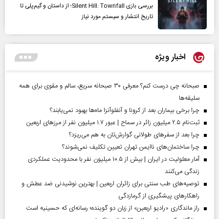
بررسی بازی Silent Hill: Townfall؛ از داستان و گیم‌پلی تا
تاریخ انتشار و سیستم مورد نیاز
اخبار ویژه
صبحانه چی درست کنم؟ معرفی ۳۰ صبحانه سریع، سالم و مقوی برای همه
سلیقه‌ها
چرا برخی بیماران بعد از کرونا و آنفلوآنزا ماه‌ها بهبود نمی‌یابند؟
ثبت‌نام ۲.۵ میلیون زائر در سماح | عبور ۱.۷ میلیون نفر از مرز‌های اربعین
چرا بعد از سفرهای طولانی گوارش‌تان به هم می‌ریزد؟
چرا ساختمان‌های ناایمن تهران تعیین تکلیف نمی‌شوند؟
آمار معلولیت در ایران | بیش از ۱۰.۵ میلیون نفر با محدودیت عملکردی
زندگی می‌کنند
توصیه‌های طب سنتی برای زائران اربعین | بهترین نوشیدنی ضد عطش و
راهکارهای پیشگیری از گرمازدگی
راز ماندگاری «رادیو اربعین» از زبان دو گوینده؛ رسانه‌ای که حسینیه است