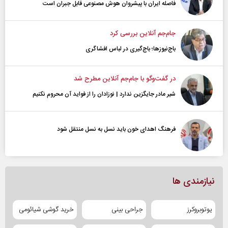
فاصله ایران با پیشرو‌ان هوش مصنوعی قابل جبران است
جام‌جم آنلاین بررسی کرد
باج‌نیوزها؛ باج‌گیری در لباس افشاگری
در گفت‌و‌گو با جام‌جم آنلاین مطرح شد
شیر مادر جایگزین ندارد | نوزادان را از فواید آن محروم نکنیم
فرهنگ اهدای خون باید نسل به نسل منتقل شود
نیازمندی ها
یوتوبروکرز
جراحی بینی
خرید گوشی شیائومی