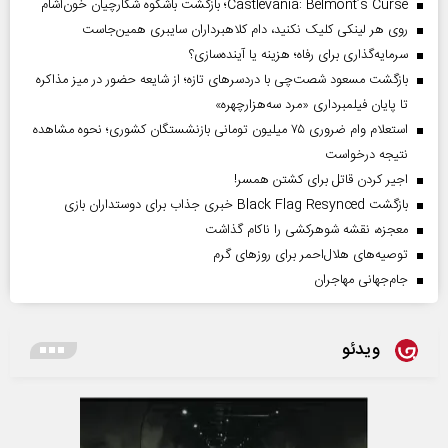
Castlevania: Belmont’s Curse؛ بازگشت باشکوه شکارچیان خون‌آشام
روی هر لینکی کلیک نکنید، دام کلاهبرداران سایبری همین‌جاست
سرمایه‌گذاری برای رفاه؛ هزینه یا آینده‌سازی؟
بازگشت مسعود شصت‌چی با دردسر‌های تازه؛ از شایعه حضور در میز مذاکره
تا پایان فیلمبرداری «مرد سه‌هزارچهره»
استعلام وام ضروری ۷۵ میلیون تومانی بازنشستگان کشوری؛ نحوه مشاهده
نتیجه درخواست
اجیر کردن قاتل برای کشتن همسر!
بازگشت Black Flag Resynced خبری جذاب برای دوستداران بازی
معجزه، نقشه شوهرکشی را ناکام گذاشت
توصیه‌های هلال‌احمر برای روز‌های گرم
جام‌جهانی مهاجران
ویدئو