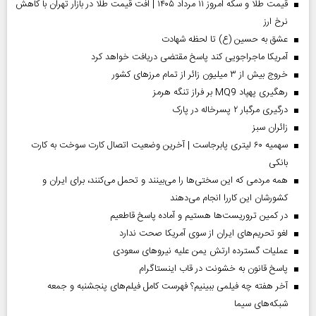
قیمت طلا و سکه امروز ۱۱ مرداد ۱۴۰۵ | افت قیمت طلا در بازار تهران با کاهش
نرخ ارز
عشق به حسین (ع) تا لحظه شهادت
آمریکا ماجراجویی کند پاسخ مقتضی دریافت خواهد کرد
خروج بیش از ۳ میلیون زائر از تمام مرز‌های کشور
رهگیری پهپاد MQ9 بر فراز تنگه هرمز
درگیری مرگبار ۲ پسرخاله در پارک
‌زائران سبز
سهمیه ۶۰ لیتری پابرجاست | آخرین وضعیت اتصال کارت سوخت به کارت
بانکی
همه مردمی که این سختی‌ها را می‌بینند و تحمل می‌کنند، برای ایران و
کشورشان این کاررا انجام می‌دهند
در کمین تروریست‌ها هستیم و آماده پاسخ قاطعیم
لغو تحریم‌های ایران از سوی آمریکا صحت ندارد
عملیات گسترده ارتش یمن علیه نیروهای سعودی
پاسخ قانون به خشونت در قاب اینستاگرام
آخر هفته چه فیلمی ببینیم؟ فهرست کامل فیلم‌های پنجشنبه و جمعه
شبکه‌های سیما