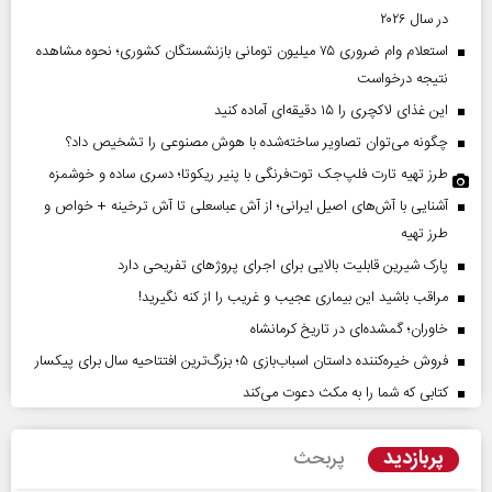
در سال ۲۰۲۶
استعلام وام ضروری ۷۵ میلیون تومانی بازنشستگان کشوری؛ نحوه مشاهده
نتیجه درخواست
این غذای لاکچری را ۱۵ دقیقه‌ای آماده کنید
چگونه می‌توان تصاویر ساخته‌شده با هوش مصنوعی را تشخیص داد؟
طرز تهیه تارت فلپ‌جک توت‌فرنگی با پنیر ریکوتا؛ دسری ساده و خوشمزه
آشنایی با آش‌های اصیل ایرانی؛ از آش عباسعلی تا آش ترخینه + خواص و
طرز تهیه
پارک شیرین قابلیت‌ بالایی برای اجرای پروژهای تفریحی دارد
مراقب باشید این بیماری عجیب و غریب را از کنه نگیرید!
خاوران؛ گمشده‌ای در تاریخ کرمانشاه
فروش خیره‌کننده داستان اسباب‌بازی ۵؛ بزرگ‌ترین افتتاحیه سال برای پیکسار
کتابی که شما را به مکث دعوت می‌کند
پربازدید
پربحث