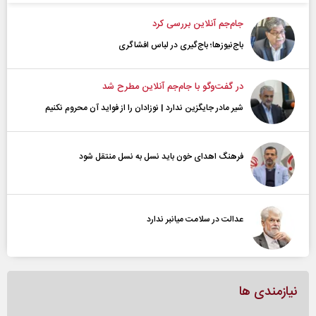
جام‌جم آنلاین بررسی کرد
باج‌نیوزها؛ باج‌گیری در لباس افشاگری
در گفت‌و‌گو با جام‌جم آنلاین مطرح شد
شیر مادر جایگزین ندارد | نوزادان را از فواید آن محروم نکنیم
فرهنگ اهدای خون باید نسل به نسل منتقل شود
عدالت در سلامت میانبر ندارد
نیازمندی ها