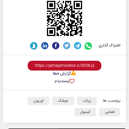
اشتراک گذاری :
گزارش خطا
پسندیدم
برچسب ها:
پرتاب
موشک
اوریون
فضایی
کپسول