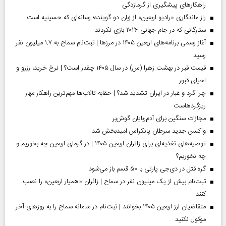
راهکارهای پیشگیری از گرمازدگی
راز ماندگاری «رادیو اربعین» از زبان دو گوینده؛ رسانه‌ای که حسینیه است
ستارگانی که در جام جهانی ۲۰۲۶ بازی نکردند
آغاز رسمی برنامه‌های اربعین ۱۴۰۵ در مرز‌ها | ثبت‌نام سماح به ۱.۷ میلیون نفر
رسید
قیمت قبر در بهشت زهرا (س) در سال ۱۴۰۵ چقدر است؟ | نرخ خرید، رزرو و
احیای قبور
چرا گرد و غبار در ایران تشدید شد؟ | حقابه تالاب‌ها مهم‌ترین راهکار مهار
ریزگردهاست
مجازات سنگین برای آدم‌ربایان گوش‌بر
واکسن جدید سرطان پانکراس امیدبخش شد
توصیه‌های تغذیه‌ای برای زائران اربعین ۱۴۰۵ | در گرمای اربعین چه بخوریم و
چه نخوریم؟
گره قتل در دی‌جی پارتی با ۵۰ قسم باز می‌شود
ثبت‌نام بیش از یک میلیون نفر در سماح | زائران «همیار اربعین» را نصب
کنند
متقاضیان ارز اربعین ۱۴۰۵ بخوانند | ثبت‌نام در سامانه سماح را به روز‌های آخر
موکول نکنید