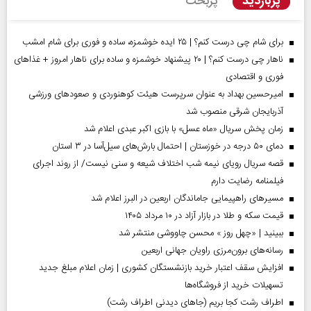
پربازدید
پربحث
برای شام چی درست کنم؟ | ۲۵ ایده خوشمزه، ساده و فوری برای شام امشب
ناهار چی درست کنم؟ | ۲۰ پیشنهاد خوشمزه و ساده برای ناهار امروز + غذاهای
فوری و اقتصادی
امیرحسین بهداد به عنوان سرپرست هیئت کوهنوردی و صعودهای ورزشی
آذربایجان شرقی منصوب شد
زمان پخش سریال «ماه عسل» با بازی اکبر عبدی اعلام شد
دمای ۵۰ درجه در خوزستان | احتمال بارش‌های سیل‌آسا در ۳ استان
قصه سریال رویای نیمه شب اختلاف شیعه و سنی نیست/ از روند اجرای
فیلمنامه رضایت دارم
مسیر‌های راهپیمایی جاماندگان اربعین در البرز اعلام شد
قیمت سکه و طلا در بازار آزاد در ۱۰ مرداد ۱۴۰۵
ببینید | «چهل روز » محسن چاووشی منتشر شد
رسانه‌های برون‌مرزی راویان جهانی اربعین
افزایش سقف اعتبار خرید بازنشستگان کشوری | زمان اعلام مبلغ جدید
تسهیلات خرید از فروشگاه‌ها
اطراف رشت کجا بریم (جاهای دیدنی اطراف رشت)