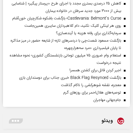
کاهش ۲۵ درصدی بستری مجدد با اجرای طرح «پرستار پیگیر» | شناسایی
بیش از ۳۰۰۰ مورد جدید سرطان در خانواده بیماران
Castlevania: Belmont’s Curse؛ بازگشت باشکوه شکارچیان خون‌آشام
روی هر لینکی کلیک نکنید، دام کلاهبرداران سایبری همین‌جاست
سرمایه‌گذاری برای رفاه؛ هزینه یا آینده‌سازی؟
بازگشت مسعود شصت‌چی با دردسر‌های تازه؛ از شایعه حضور در میز مذاکره
تا پایان فیلمبرداری «مرد سه‌هزارچهره»
استعلام وام ضروری ۷۵ میلیون تومانی بازنشستگان کشوری؛ نحوه مشاهده
نتیجه درخواست
اجیر کردن قاتل برای کشتن همسر!
بازگشت Black Flag Resynced خبری جذاب برای دوستداران بازی
معجزه، نقشه شوهرکشی را ناکام گذاشت
توصیه‌های هلال‌احمر برای روز‌های گرم
جام‌جهانی مهاجران
ویدئو