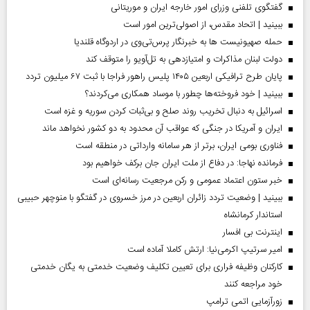
گفتگوی تلفنی وزرای امور خارجه ایران و موریتانی
ببینید | اتحاد مقدس، از اصولی‌ترین امور است
حمله صهیونیست ها به خبرنگار پرس‌تی‌وی در اردوگاه قلندیا
دولت لبنان مذاکرات و امتیازدهی به تل‌آویو را متوقف کند
پایان طرح ترافیکی اربعین ۱۴۰۵ پلیس راهور فراجا با ثبت ۶۷ میلیون تردد
ببینید | خود فروخته‌ها چطور با موساد همکاری می‌کردند؟
اسرائیل به دنبال تخریب روند صلح و بی‌ثبات کردن سوریه و غزه است
ایران و آمریکا در جنگی که عواقب آن محدود به دو کشور نخواهد ماند
فناوری بومی ایران، برتر از هر سامانه وارداتی در منطقه است
فرمانده نهاجا: در دفاع از ملت ایران جان برکف خواهیم بود
خبر ستون اعتماد عمومی و رکن مرجعیت رسانه‌ای است
ببینید | وضعیت تردد زائران اربعین در مرز خسروی در گفتگو با منوچهر حبیبی
استاندار کرمانشاه
اینترنت بی افسار
امیر سرتیپ اکرمی‌نیا: ارتش کاملا آماده است
کارکنان وظیفه فراری برای تعیین تکلیف وضعیت خدمتی به یگان خدمتی
خود مراجعه کنند
زورآزمایی اتمی ترامپ