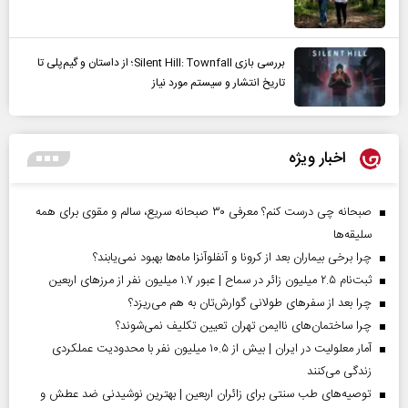
بررسی بازی Silent Hill: Townfall؛ از داستان و گیم‌پلی تا
تاریخ انتشار و سیستم مورد نیاز
اخبار ویژه
صبحانه چی درست کنم؟ معرفی ۳۰ صبحانه سریع، سالم و مقوی برای همه
سلیقه‌ها
چرا برخی بیماران بعد از کرونا و آنفلوآنزا ماه‌ها بهبود نمی‌یابند؟
ثبت‌نام ۲.۵ میلیون زائر در سماح | عبور ۱.۷ میلیون نفر از مرز‌های اربعین
چرا بعد از سفرهای طولانی گوارش‌تان به هم می‌ریزد؟
چرا ساختمان‌های ناایمن تهران تعیین تکلیف نمی‌شوند؟
آمار معلولیت در ایران | بیش از ۱۰.۵ میلیون نفر با محدودیت عملکردی
زندگی می‌کنند
توصیه‌های طب سنتی برای زائران اربعین | بهترین نوشیدنی ضد عطش و