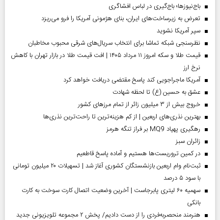
باج‌نیوزها؛ باج‌گیری در لباس افشاگری
تعرض به زیرساخت‌های ایران، بنای هژمونی آمریکا را فرو می‌ریزد
سپر آمریکا نشوید
نظرسنجی شبکه تماشا برای انتخاب سریال‌های شرقی محبوب مخاطبان
قیمت طلا و سکه امروز ۱۱ مرداد ۱۴۰۵ | افت قیمت طلا در بازار تهران با کاهش
نرخ ارز
آمریکا ماجراجویی کند پاسخ مقتضی دریافت خواهد کرد
عشق به حسین (ع) تا لحظه شهادت
خروج بیش از ۳ میلیون زائر از تمام مرز‌های کشور
بهترین نذری‌های اربعین | از کم هزینه‌ترین تا راحت‌ترین نذری‌ها
رهگیری پهپاد MQ9 بر فراز تنگه هرمز
‌زائران سبز
در کمین تروریست‌ها هستیم و آماده پاسخ قاطعیم
ثبت‌نام وام اربعین بازنشستگان کشوری آغاز شد | تسهیلات ۲۰ میلیون تومانی
با سود ۵ درصد
سهمیه ۶۰ لیتری پابرجاست | آخرین وضعیت اتصال کارت سوخت به کارت
بانکی
هنرمند منحصر‌به‌فردی را از دست دادیم/ پخش ۲ مجموعه تلویزیونی جدید