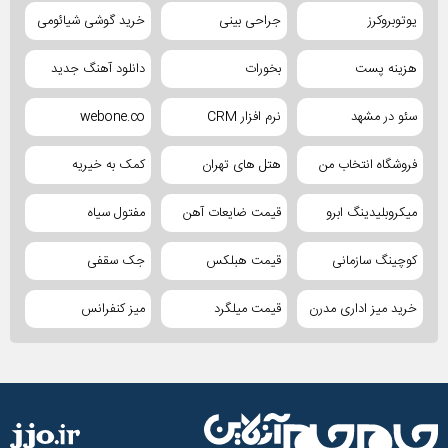
یوتوبروکرز
جراحی بینی
خرید گوشی شیائومی
هزینه پست
بخورات
دانلود آهنگ جدید
سئو در مشهد
نرم افزار CRM
webone.co
فروشگاه انتخاب من
هتل های تهران
کمک به خیریه
میکروبلیدینگ ابرو
قیمت ضایعات آهن
مفتول سیاه
کوچینگ سازمانی
قیمت هبلکس
جک سقفی
خرید میز اداری مدرن
قیمت میلگرد
میز کنفرانس