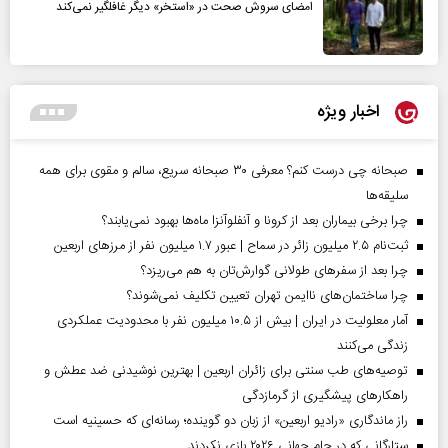
امضای سروش صحت در «استخر» دیگر غافلگیر نمی‌کند
اخبار ویژه
صبحانه چی درست کنم؟ معرفی ۳۰ صبحانه سریع، سالم و مقوی برای همه
سلیقه‌ها
چرا برخی بیماران بعد از کرونا و آنفلوآنزا ماه‌ها بهبود نمی‌یابند؟
ثبت‌نام ۲.۵ میلیون زائر در سماح | عبور ۱.۷ میلیون نفر از مرز‌های اربعین
چرا بعد از سفرهای طولانی گوارش‌تان به هم می‌ریزد؟
چرا ساختمان‌های ناایمن تهران تعیین تکلیف نمی‌شوند؟
آمار معلولیت در ایران | بیش از ۱۰.۵ میلیون نفر با محدودیت عملکردی
زندگی می‌کنند
توصیه‌های طب سنتی برای زائران اربعین | بهترین نوشیدنی ضد عطش و
راهکارهای پیشگیری از گرمازدگی
راز ماندگاری «رادیو اربعین» از زبان دو گوینده؛ رسانه‌ای که حسینیه است
ستارگانی که در جام جهانی ۲۰۲۶ بازی نکردند