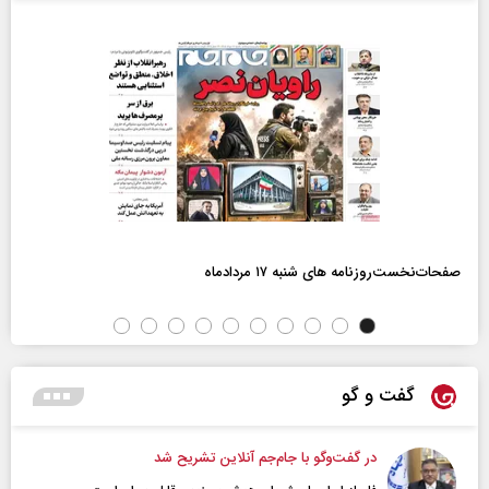
صفحات‌نخست‌روزنامه ها‌ی شنبه ۱۷ مردادماه
گفت و گو
در گفت‌و‌گو با جام‌جم آنلاین تشریح شد