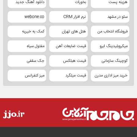
هزینه پست
بخورات
دانلود آهنگ جدید
سئو در مشهد
نرم افزار CRM
webone.co
فروشگاه انتخاب من
هتل های تهران
کمک به خیریه
میکروبلیدینگ ابرو
قیمت ضایعات آهن
مفتول سیاه
کوچینگ سازمانی
قیمت هبلکس
جک سقفی
خرید میز اداری مدرن
قیمت میلگرد
میز کنفرانس