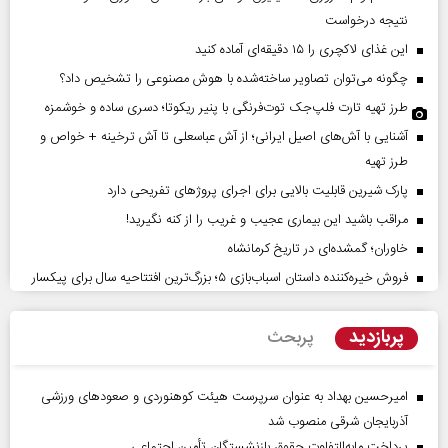
نتیجه درخواست
این غذای لاکچری را ۱۵ دقیقه‌ای آماده کنید
چگونه می‌توان تصاویر ساخته‌شده با هوش مصنوعی را تشخیص داد؟
طرز تهیه تارت فلپ‌جک توت‌فرنگی با پنیر ریکوتا؛ دسری ساده و خوشمزه
آشنایی با آش‌های اصیل ایرانی؛ از آش عباسعلی تا آش ترخینه + خواص و
طرز تهیه
پارک شیرین قابلیت‌ بالایی برای اجرای پروژهای تفریحی دارد
مراقب باشید این بیماری عجیب و غریب را از کنه نگیرید!
خاوران؛ گمشده‌ای در تاریخ کرمانشاه
فروش خیره‌کننده داستان اسباب‌بازی ۵؛ بزرگ‌ترین افتتاحیه سال برای پیکسار
پربازدید
پربحث
امیرحسین بهداد به عنوان سرپرست هیئت کوهنوردی و صعودهای ورزشی
آذربایجان شرقی منصوب شد
پرداخت مابه‌التفاوت حقوق بازنشستگان تأمین اجتماعی