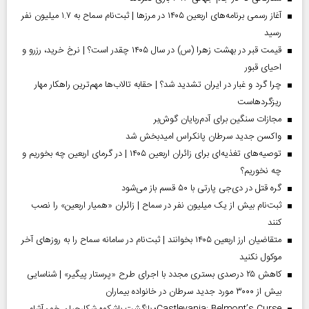
آغاز رسمی برنامه‌های اربعین ۱۴۰۵ در مرز‌ها | ثبت‌نام سماح به ۱.۷ میلیون نفر
رسید
قیمت قبر در بهشت زهرا (س) در سال ۱۴۰۵ چقدر است؟ | نرخ خرید، رزرو و
احیای قبور
چرا گرد و غبار در ایران تشدید شد؟ | حقابه تالاب‌ها مهم‌ترین راهکار مهار
ریزگردهاست
مجازات سنگین برای آدم‌ربایان گوش‌بر
واکسن جدید سرطان پانکراس امیدبخش شد
توصیه‌های تغذیه‌ای برای زائران اربعین ۱۴۰۵ | در گرمای اربعین چه بخوریم و
چه نخوریم؟
گره قتل در دی‌جی پارتی با ۵۰ قسم باز می‌شود
ثبت‌نام بیش از یک میلیون نفر در سماح | زائران «همیار اربعین» را نصب
کنند
متقاضیان ارز اربعین ۱۴۰۵ بخوانند | ثبت‌نام در سامانه سماح را به روز‌های آخر
موکول نکنید
کاهش ۲۵ درصدی بستری مجدد با اجرای طرح «پرستار پیگیر» | شناسایی
بیش از ۳۰۰۰ مورد جدید سرطان در خانواده بیماران