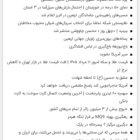
دمای ۵۰ درجه در خوزستان | احتمال بارش‌های سیل‌آسا در ۳ استان
مسیر‌های راهپیمایی جاماندگان اربعین در البرز اعلام شد
نظرسنجی شبکه تماشا برای انتخاب سریال‌های شرقی محبوب مخاطبان
ببینید | «چهل روز » محسن چاووشی منتشر شد
رسانه‌های برون‌مرزی راویان جهانی اربعین
باج‌نیوزها؛ باج‌گیری در لباس افشاگری
سپر آمریکا نشوید
قیمت طلا و سکه امروز ۱۱ مرداد ۱۴۰۵ | افت قیمت طلا در بازار تهران با کاهش
نرخ ارز
عشق به حسین (ع) تا لحظه شهادت
آمریکا ماجراجویی کند پاسخ مقتضی دریافت خواهد کرد
سهمیه ۶۰ لیتری پابرجاست | آخرین وضعیت اتصال کارت سوخت به کارت
بانکی
خروج بیش از ۳ میلیون زائر از تمام مرز‌های کشور
رهگیری پهپاد MQ9 بر فراز تنگه هرمز
درگیری مرگبار ۲ پسرخاله در پارک
همه مردمی که این سختی‌ها را می‌بینند و تحمل می‌کنند، برای ایران و