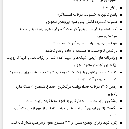
کشورشان این کاررا انجام می‌دهند
‌زائران سبز
پاسخ قانون به خشونت در قاب اینستاگرام
عملیات گسترده ارتش یمن علیه نیروهای سعودی
آخر هفته چه فیلمی ببینیم؟ فهرست کامل فیلم‌های پنجشنبه و جمعه
شبکه‌های سیما
لغو تحریم‌های ایران از سوی آمریکا صحت ندارد
در کمین تروریست‌ها هستیم و آماده پاسخ قاطعیم
ویژه‌برنامه‌های اربعین شبکه‌های سیما اعلام شد؛ از ارتباط زنده با کربلا تا روایت
بزرگ‌ترین اجتماع معنوی جهان
هنرمند منحصر‌به‌فردی را از دست دادیم/ پخش ۲ مجموعه تلویزیونی جدید
زنده‌یاد عبدی در آینده نزدیک
اربعین ۱۴۰۵ در قاب صدا؛ روایت بزرگ‌ترین اجتماع شیعیان از شبکه‌های
رادیویی
پزشکیان: باید دشمن را وادار کنیم به آنچه امضا کرده پایبند بماند
بازگشت زائران اربعین آغاز شد؛ ۱۰ توصیه‌ای که قبل از عبور از مرز حتماً باید
بدانید
رکورد تردد زائران اربعین؛ بیش از ۴.۳ میلیون عبور از مرزهای شش‌گانه ثبت