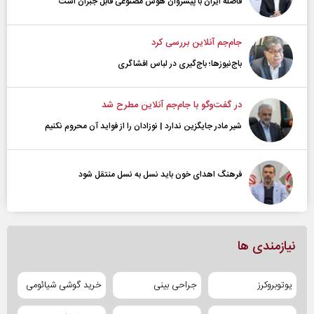
فاصله ایران با پیشرو‌ان هوش مصنوعی قابل جبران است
جام‌جم آنلاین بررسی کرد
باج‌نیوزها؛ باج‌گیری در لباس افشاگری
در گفت‌و‌گو با جام‌جم آنلاین مطرح شد
شیر مادر جایگزین ندارد | نوزادان را از فواید آن محروم نکنیم
فرهنگ اهدای خون باید نسل به نسل منتقل شود
نیازمندی ها
یوتوبروکرز
جراحی بینی
خرید گوشی شیائومی