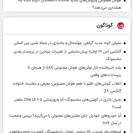
هوش مصنوعی ویروس‌های جدید ساخت؛ دانشمندان درباره آینده چه
هشداری می‌دهند؟
گوناگون
معرفی گونه جدید گیاهی چهارمحال و بختیاری در مجله علمی بین المللی
گلکسی اس ۲۷ اولترا؛ پیش‌نمایشی از تغییرات بنیادین در پرچمدار بعدی
سامسونگ
رشد خیره‌کننده بازار توکن‌های هوش مصنوعی (AI)؛ از هیجان تا
زیرساخت‌های واقعی
انقلاب گوشی‌های تاشو‌ با طعم هوش مصنوعی؛ معرفی و مقایسه خانواده
گلکسی Z۸
بحران باتری در گوشی‌های سامسونگ؛ آیا به‌روزرسانی One UI ۸.۵ مقصر
است؟
آیا خودروهای خودران جای ماشین‌های معمولی را می‌گیرند؟ بررسی وضعیت
در سال ۲۰۲۶
استعلام وام ضروری ۷۵ میلیون تومانی بازنشستگان کشوری؛ نحوه مشاهده