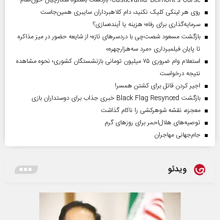
Castlevania: Belmont’s Curse؛ بازگشت باشکوه شکارچیان خون‌آشام
روی هر لینکی کلیک نکنید، دام کلاهبرداران سایبری همین‌جاست
سرمایه‌گذاری برای رفاه؛ هزینه یا آینده‌سازی؟
بازگشت مسعود شصت‌چی با دردسر‌های تازه؛ از شایعه حضور در میز مذاکره
تا پایان فیلمبرداری «مرد سه‌هزارچهره»
استعلام وام ضروری ۷۵ میلیون تومانی بازنشستگان کشوری؛ نحوه مشاهده
نتیجه درخواست
اجیر کردن قاتل برای کشتن همسر!
بازگشت Black Flag Resynced خبری جذاب برای دوستداران بازی
معجزه، نقشه شوهرکشی را ناکام گذاشت
توصیه‌های هلال‌احمر برای روز‌های گرم
جام‌جهانی مهاجران
ویدئو