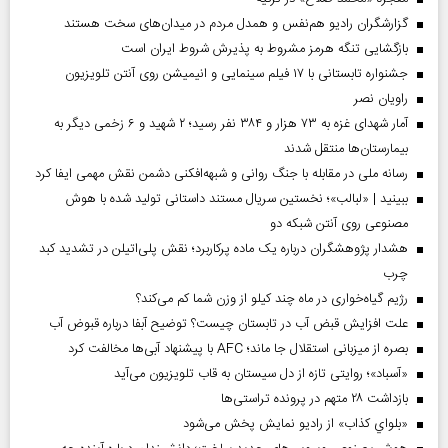
گزارشگران رادیو هم‌نفس و همدل مردم در میدان‌های سخت هستند
بازگشایی تنگه هرمز مشروط به پذیرش شروط ایران است
جشنواره تابستانی با ۱۷ فیلم سینمایی و انیمیشن روی آنتن تلویزیون
راویان نصر
آمار شهدای غزه به ۷۳ هزار و ۳۸۴ نفر رسید؛ ۲ شهید و ۶ زخمی دیگر به
بیمارستان‌ها منتقل شدند
رسانه ملی در مقابله با جنگ روانی و شبهه‌افکنی دشمن نقش مهمی ایفا کرد
ببینید | «لبالب»؛ نخستین سریال مستند داستانی تولید شده با هوش
مصنوعی روی آنتن شبکه دو
هشدار پژوهشگران درباره یک ماده پرکاربرد؛ نقش پلی‌اتیلن در تشدید کبد
چرب
رژیم گیاه‌خواری در ماه چند کیلو از وزن شما کم می‌کند؟
علت افزایش قبض آب در تابستان چیست؟ توضیح آبفا درباره قبوض آب
بصره از میزبانی استقلال جا ماند؛ AFC با پیشنهاد آبی‌ها مخالفت کرد
«آسباد»؛ روایتی تازه از دل سیستان به قاب تلویزیون می‌آید
بازداشت ۲۸ متهم در پرونده تراستی‌ها
«بلواي کذاب» از رادیو نمایش پخش می‌شود