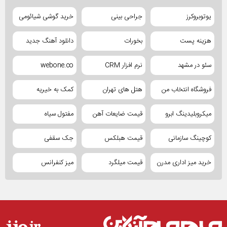
یوتوبروکرز
جراحی بینی
خرید گوشی شیائومی
هزینه پست
بخورات
دانلود آهنگ جدید
سئو در مشهد
نرم افزار CRM
webone.co
فروشگاه انتخاب من
هتل های تهران
کمک به خیریه
میکروبلیدینگ ابرو
قیمت ضایعات آهن
مفتول سیاه
کوچینگ سازمانی
قیمت هبلکس
جک سقفی
خرید میز اداری مدرن
قیمت میلگرد
میز کنفرانس