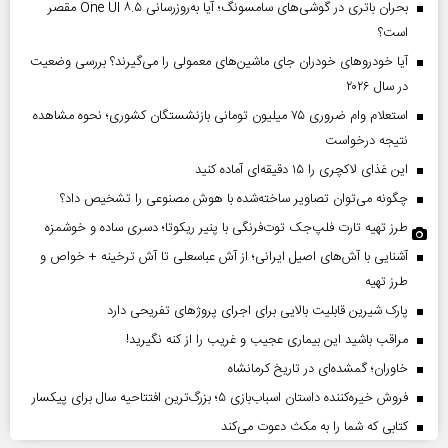
بحران باتری در گوشی‌های سامسونگ؛ آیا به‌روزرسانی One UI ۸.۵ مقصر
است؟
آیا خودروهای خودران جای ماشین‌های معمولی را می‌گیرند؟ بررسی وضعیت
در سال ۲۰۲۶
استعلام وام ضروری ۷۵ میلیون تومانی بازنشستگان کشوری؛ نحوه مشاهده
نتیجه درخواست
این غذای لاکچری را ۱۵ دقیقه‌ای آماده کنید
چگونه می‌توان تصاویر ساخته‌شده با هوش مصنوعی را تشخیص داد؟
طرز تهیه تارت فلپ‌جک توت‌فرنگی با پنیر ریکوتا؛ دسری ساده و خوشمزه
آشنایی با آش‌های اصیل ایرانی؛ از آش عباسعلی تا آش ترخینه + خواص و
طرز تهیه
پارک شیرین قابلیت‌ بالایی برای اجرای پروژهای تفریحی دارد
مراقب باشید این بیماری عجیب و غریب را از کنه نگیرید!
خاوران؛ گمشده‌ای در تاریخ کرمانشاه
فروش خیره‌کننده داستان اسباب‌بازی ۵؛ بزرگ‌ترین افتتاحیه سال برای پیکسار
کتابی که شما را به مکث دعوت می‌کند