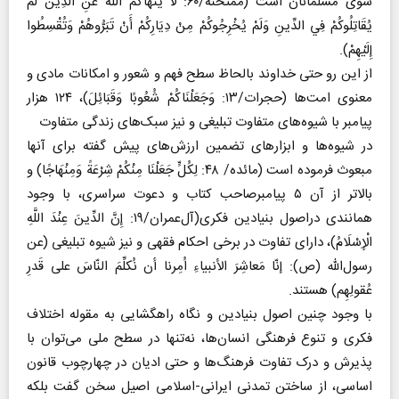
سوی مسلمانان است (ممتحنه/۶۰: لَا يَنْهَاكُمُ اللَّهُ عَنِ الَّذِينَ لَمْ
يُقَاتِلُوكُمْ فِي الدِّينِ وَلَمْ يُخْرِجُوكُمْ مِنْ دِيَارِكُمْ أَنْ تَبَرُّوهُمْ وَتُقْسِطُوا
إِلَيْهِمْ).
از این رو حتی خداوند بالحاظ سطح فهم و شعور و امکانات مادی و
معنوی امت‌ها (‌حجرات/۱۳: وَجَعَلْنَاكُمْ شُعُوبًا وَقَبَائِلَ)، ۱۲۴ هزار
پیامبر با شیوه‌های متفاوت تبلیغی و نیز سبک‌های زندگی متفاوت
در شیوه‌ها و ابزارهای تضمین ارزش‌های پیش گفته برای آنها
مبعوث فرموده است (مائده/ ۴۸: لِكُلٍّ جَعَلْنَا مِنْكُمْ شِرْعَةً وَمِنْهَاجًا) و
بالاتر از آن ۵ پیامبرصاحب کتاب و دعوت سراسری، با وجود
همانندی دراصول بنیادین فکری(آل‌عمران/۱۹: إِنَّ الدِّينَ عِنْدَ اللَّهِ
الْإِسْلَامُ)، دارای تفاوت در برخی احکام فقهی و نیز شیوه تبلیغی (‌عن
رسول‌الله (ص): إنّا مَعاشِرَ الأنبياءِ اُمِرنا أن نُكلِّمَ النّاسَ على قَدرِ
عُقولِهِم) هستند.
با وجود چنین اصول بنیادین و نگاه راهگشایی به مقوله اختلاف
فکری و تنوع فرهنگی انسان‌ها، نه‌تنها در سطح ملی می‌توان با
پذیرش و درک تفاوت فرهنگ‌ها و حتی ادیان در چهارچوب قانون
اساسی، از ساختن تمدنی ایرانی-اسلامی اصیل سخن گفت بلکه