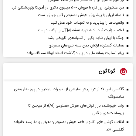
ابراهیم حاتمی کیا با خاکستر سبز در شبکه نمایش
مرد عنکبوتی: روز تازه با فروش ۵۰۰ میلیون دلاری در آمریکا رکوردشکنی کرد
فاصله ایران با پیشرو‌ان هوش مصنوعی قابل جبران است
واقعیت‌ها را بپذیرید و به تعهدات خود عمل کنید
اعلام جزئیات ثبت ادعا، تهیه نقشه UTM و ارائه مادر سند
جنگ با ایران شاید یکی از اشتباه‌های تاریخی باشد
عملیات گسترده ارتش یمن علیه نیروهای سعودی
پیام تسلیت رسانه ملی در پی درگذشت استاد ابوالقاسم قاسم‌زاده
گوناگون
گلکسی اس ۲۷ اولترا؛ پیش‌نمایشی از تغییرات بنیادین در پرچمدار بعدی
سامسونگ
رشد خیره‌کننده بازار توکن‌های هوش مصنوعی (AI)؛ از هیجان تا
زیرساخت‌های واقعی
انقلاب گوشی‌های تاشو‌ با طعم هوش مصنوعی؛ معرفی و مقایسه خانواده
گلکسی Z۸