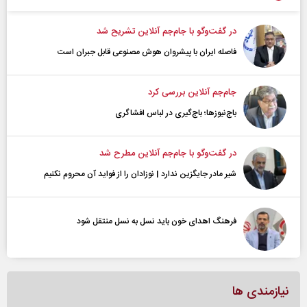
در گفت‌و‌گو با جام‌جم آنلاین تشریح شد
فاصله ایران با پیشرو‌ان هوش مصنوعی قابل جبران است
جام‌جم آنلاین بررسی کرد
باج‌نیوزها؛ باج‌گیری در لباس افشاگری
در گفت‌و‌گو با جام‌جم آنلاین مطرح شد
شیر مادر جایگزین ندارد | نوزادان را از فواید آن محروم نکنیم
فرهنگ اهدای خون باید نسل به نسل منتقل شود
نیازمندی ها