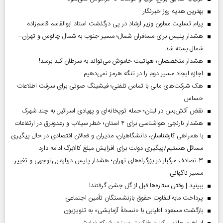
بهترین هدیه روز خبرنگار
پیام تسلیت معاون وزیر ارشاد در پی درگذشت استاد ابوالقاسم قاسم‌زاده
هشدار پلیس برای مسافران شمال؛ مسیر جنوب به شمال چالوس و تهران–
شمال بسته شد
هشدار متخصصان؛ هپاتیت خاموش می‌تواند به سرطان کبد برسد!
اجازه ایجاد مسیر دوم را در تنگه هرمز نمی‌دهیم
هک شرکت‌های مالی با تماس تلفنی؛ فیشینگ صوتی برای سرقت اطلاعات
حساس
نقض آتش‌بس در لبنان؛ حمله توپخانه‌ای و پهپادی اسرائیل به چند شهرک
هشدار نارنجی هواشناسی برای ۴ استان؛ خطر سیلاب و رعدوبرق در ارتفاعات
با همراهی کارشناسان، دانشگاهیان، مدیران و فعالان اقتصادی در حال پیگیری
مسائل هستیم/پیگیری دولت برای افزایش مبلغ کالابرگ ادامه دارد
۳ تصادف مرگبار در بزرگراه‌های تهران؛ هشدار پلیس درباره بی‌توجهی و تغییر
مسیر ناگهانی
ببینید | وقتی ستاره‌ها قبل از گل جشن گرفتند!
پرداخت مابه‌التفاوت حقوق بازنشستگان تأمین اجتماعی
بازگشت مسعود اطیابی با «نسخهٔ آزمایشی» به تلویزیون