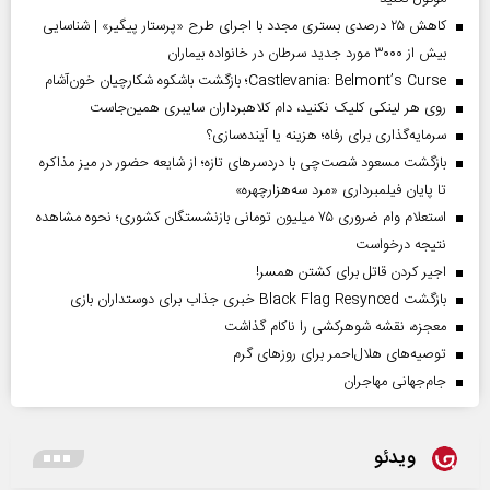
کاهش ۲۵ درصدی بستری مجدد با اجرای طرح «پرستار پیگیر» | شناسایی
بیش از ۳۰۰۰ مورد جدید سرطان در خانواده بیماران
Castlevania: Belmont’s Curse؛ بازگشت باشکوه شکارچیان خون‌آشام
روی هر لینکی کلیک نکنید، دام کلاهبرداران سایبری همین‌جاست
سرمایه‌گذاری برای رفاه؛ هزینه یا آینده‌سازی؟
بازگشت مسعود شصت‌چی با دردسر‌های تازه؛ از شایعه حضور در میز مذاکره
تا پایان فیلمبرداری «مرد سه‌هزارچهره»
استعلام وام ضروری ۷۵ میلیون تومانی بازنشستگان کشوری؛ نحوه مشاهده
نتیجه درخواست
اجیر کردن قاتل برای کشتن همسر!
بازگشت Black Flag Resynced خبری جذاب برای دوستداران بازی
معجزه، نقشه شوهرکشی را ناکام گذاشت
توصیه‌های هلال‌احمر برای روز‌های گرم
جام‌جهانی مهاجران
ویدئو