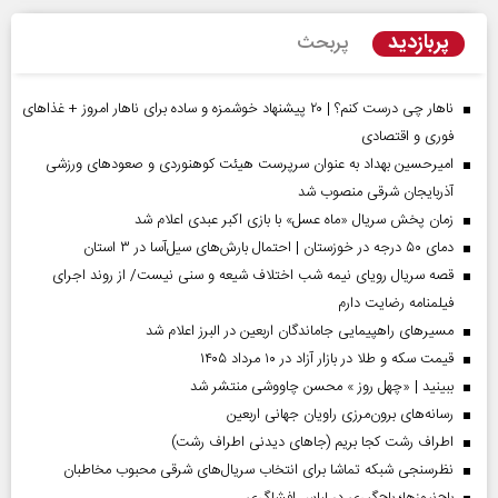
پربازدید
پربحث
ناهار چی درست کنم؟ | ۲۰ پیشنهاد خوشمزه و ساده برای ناهار امروز + غذاهای
فوری و اقتصادی
امیرحسین بهداد به عنوان سرپرست هیئت کوهنوردی و صعودهای ورزشی
آذربایجان شرقی منصوب شد
زمان پخش سریال «ماه عسل» با بازی اکبر عبدی اعلام شد
دمای ۵۰ درجه در خوزستان | احتمال بارش‌های سیل‌آسا در ۳ استان
قصه سریال رویای نیمه شب اختلاف شیعه و سنی نیست/ از روند اجرای
فیلمنامه رضایت دارم
مسیر‌های راهپیمایی جاماندگان اربعین در البرز اعلام شد
قیمت سکه و طلا در بازار آزاد در ۱۰ مرداد ۱۴۰۵
ببینید | «چهل روز » محسن چاووشی منتشر شد
رسانه‌های برون‌مرزی راویان جهانی اربعین
اطراف رشت کجا بریم (جاهای دیدنی اطراف رشت)
نظرسنجی شبکه تماشا برای انتخاب سریال‌های شرقی محبوب مخاطبان