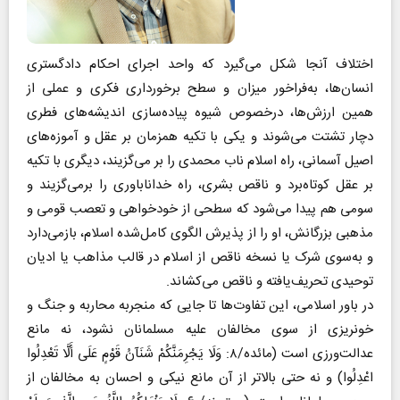
اختلاف آنجا شکل می‌گیرد که واحد اجرای احکام دادگستری
انسان‌ها، به‌فراخور میزان و سطح برخورداری فکری و عملی از
همین ارزش‌ها، در‌خصوص شیوه پیاده‌سازی اندیشه‌های فطری
دچار تشتت می‌شوند و یکی با تکیه همزمان بر عقل و آموزه‌های
اصیل آسمانی، راه اسلام ناب محمدی را بر می‌گزیند، دیگری با تکیه
بر عقل کوتاه‌برد و ناقص بشری، راه خداناباوری را بر‌می‌گزیند و
سومی هم پیدا می‌شود که سطحی از خودخواهی و تعصب قومی و
مذهبی بزرگانش، او را از پذیرش الگوی کامل‌شده اسلام، بازمی‌دارد
و به‌سوی شرک یا نسخه ناقص از اسلام در قالب مذاهب یا ادیان
توحیدی تحریف‌یافته و ناقص می‌کشاند.
در باور اسلامی، این تفاوت‌ها تا جایی که منجر‌به محاربه و جنگ و
خونریزی از سوی مخالفان علیه مسلمانان نشود، نه مانع
عدالت‌ورزی است (‌مائده/۸: وَلَا يَجْرِمَنَّكُمْ شَنَآنُ قَوْمٍ عَلَى أَلَّا تَعْدِلُوا
اعْدِلُوا) و نه حتی بالاتر از آن مانع نیکی و احسان به مخالفان از