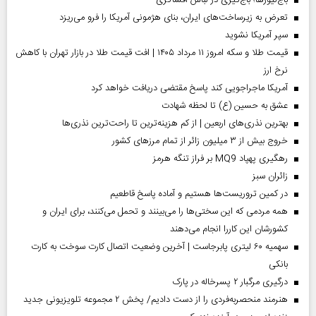
باج‌نیوزها؛ باج‌گیری در لباس افشاگری
تعرض به زیرساخت‌های ایران، بنای هژمونی آمریکا را فرو می‌ریزد
سپر آمریکا نشوید
قیمت طلا و سکه امروز ۱۱ مرداد ۱۴۰۵ | افت قیمت طلا در بازار تهران با کاهش
نرخ ارز
آمریکا ماجراجویی کند پاسخ مقتضی دریافت خواهد کرد
عشق به حسین (ع) تا لحظه شهادت
بهترین نذری‌های اربعین | از کم هزینه‌ترین تا راحت‌ترین نذری‌ها
خروج بیش از ۳ میلیون زائر از تمام مرز‌های کشور
رهگیری پهپاد MQ9 بر فراز تنگه هرمز
‌زائران سبز
در کمین تروریست‌ها هستیم و آماده پاسخ قاطعیم
همه مردمی که این سختی‌ها را می‌بینند و تحمل می‌کنند، برای ایران و
کشورشان این کاررا انجام می‌دهند
سهمیه ۶۰ لیتری پابرجاست | آخرین وضعیت اتصال کارت سوخت به کارت
بانکی
درگیری مرگبار ۲ پسرخاله در پارک
هنرمند منحصر‌به‌فردی را از دست دادیم/ پخش ۲ مجموعه تلویزیونی جدید