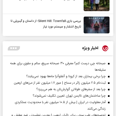
بررسی بازی Silent Hill: Townfall؛ از داستان و گیم‌پلی تا
تاریخ انتشار و سیستم مورد نیاز
اخبار ویژه
صبحانه چی درست کنم؟ معرفی ۳۰ صبحانه سریع، سالم و مقوی برای همه
سلیقه‌ها
چرا برخی بیماران بعد از کرونا و آنفلوآنزا ماه‌ها بهبود نمی‌یابند؟
ثبت‌نام ۲.۵ میلیون زائر در سماح | عبور ۱.۷ میلیون نفر از مرز‌های اربعین
چرا بعد از سفرهای طولانی گوارش‌تان به هم می‌ریزد؟
چرا ساختمان‌های ناایمن تهران تعیین تکلیف نمی‌شوند؟
آمار معلولیت در ایران | بیش از ۱۰.۵ میلیون نفر با محدودیت عملکردی
زندگی می‌کنند
توصیه‌های طب سنتی برای زائران اربعین | بهترین نوشیدنی ضد عطش و