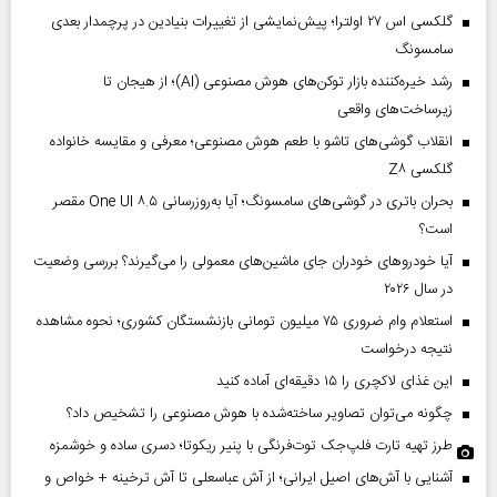
گلکسی اس ۲۷ اولترا؛ پیش‌نمایشی از تغییرات بنیادین در پرچمدار بعدی
سامسونگ
رشد خیره‌کننده بازار توکن‌های هوش مصنوعی (AI)؛ از هیجان تا
زیرساخت‌های واقعی
انقلاب گوشی‌های تاشو‌ با طعم هوش مصنوعی؛ معرفی و مقایسه خانواده
گلکسی Z۸
بحران باتری در گوشی‌های سامسونگ؛ آیا به‌روزرسانی One UI ۸.۵ مقصر
است؟
آیا خودروهای خودران جای ماشین‌های معمولی را می‌گیرند؟ بررسی وضعیت
در سال ۲۰۲۶
استعلام وام ضروری ۷۵ میلیون تومانی بازنشستگان کشوری؛ نحوه مشاهده
نتیجه درخواست
این غذای لاکچری را ۱۵ دقیقه‌ای آماده کنید
چگونه می‌توان تصاویر ساخته‌شده با هوش مصنوعی را تشخیص داد؟
طرز تهیه تارت فلپ‌جک توت‌فرنگی با پنیر ریکوتا؛ دسری ساده و خوشمزه
آشنایی با آش‌های اصیل ایرانی؛ از آش عباسعلی تا آش ترخینه + خواص و