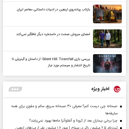
بازتاب پیاده‌روی اربعین در ادبیات داستانی معاصر ایران
امضای سروش صحت در «استخر» دیگر غافلگیر نمی‌کند
بررسی بازی Silent Hill: Townfall؛ از داستان و گیم‌پلی تا
تاریخ انتشار و سیستم مورد نیاز
اخبار ویژه
صبحانه چی درست کنم؟ معرفی ۳۰ صبحانه سریع، سالم و مقوی برای همه
سلیقه‌ها
چرا برخی بیماران بعد از کرونا و آنفلوآنزا ماه‌ها بهبود نمی‌یابند؟
ثبت‌نام ۲.۵ میلیون زائر در سماح | عبور ۱.۷ میلیون نفر از مرز‌های اربعین