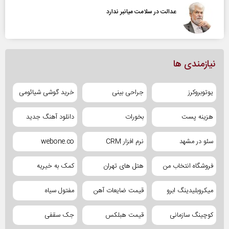
عدالت در سلامت میانبر ندارد
نیازمندی ها
یوتوبروکرز
جراحی بینی
خرید گوشی شیائومی
هزینه پست
بخورات
دانلود آهنگ جدید
سئو در مشهد
نرم افزار CRM
webone.co
فروشگاه انتخاب من
هتل های تهران
کمک به خیریه
میکروبلیدینگ ابرو
قیمت ضایعات آهن
مفتول سیاه
کوچینگ سازمانی
قیمت هبلکس
جک سقفی