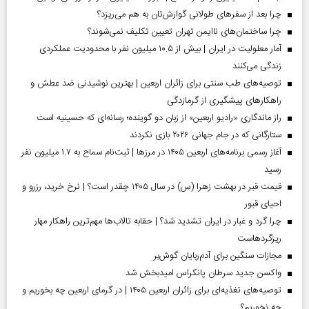
چرا بعد از سفرهای طولانی گوارش‌تان به هم می‌ریزد؟
چرا ساختمان‌های ناایمن تهران تعیین تکلیف نمی‌شوند؟
آمار معلولیت در ایران | بیش از ۱۰.۵ میلیون نفر با محدودیت عملکردی
زندگی می‌کنند
توصیه‌های طب سنتی برای زائران اربعین | بهترین نوشیدنی ضد عطش و
راهکارهای پیشگیری از گرمازدگی
راز ماندگاری «رادیو اربعین» از زبان دو گوینده؛ رسانه‌ای که حسینیه است
ستارگانی که در جام جهانی ۲۰۲۶ بازی نکردند
آغاز رسمی برنامه‌های اربعین ۱۴۰۵ در مرز‌ها | ثبت‌نام سماح به ۱.۷ میلیون نفر
رسید
قیمت قبر در بهشت زهرا (س) در سال ۱۴۰۵ چقدر است؟ | نرخ خرید، رزرو و
احیای قبور
چرا گرد و غبار در ایران تشدید شد؟ | حقابه تالاب‌ها مهم‌ترین راهکار مهار
ریزگردهاست
مجازات سنگین برای آدم‌ربایان گوش‌بر
واکسن جدید سرطان پانکراس امیدبخش شد
توصیه‌های تغذیه‌ای برای زائران اربعین ۱۴۰۵ | در گرمای اربعین چه بخوریم و
چه نخوریم؟