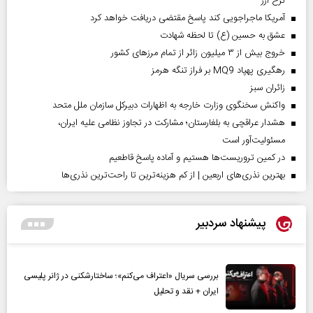
نرخ ارز
آمریکا ماجراجویی کند پاسخ مقتضی دریافت خواهد کرد
عشق به حسین (ع) تا لحظه شهادت
خروج بیش از ۳ میلیون زائر از تمام مرز‌های کشور
رهگیری پهپاد MQ9 بر فراز تنگه هرمز
‌زائران سبز
واکنش سخنگوی وزارت خارجه به اظهارات دبیرکل سازمان ملل متحد
هشدار عراقچی به بلغارستان؛ مشارکت در تجاوز نظامی علیه ایران،
مسئولیت‌آور است
در کمین تروریست‌ها هستیم و آماده پاسخ قاطعیم
بهترین نذری‌های اربعین | از کم هزینه‌ترین تا راحت‌ترین نذری‌ها
پیشنهاد سردبیر
بررسی سریال «اعتراف می‌کنم»؛ ساختارشکنی در ژانر پلیسی
ایران + نقد و تحلیل