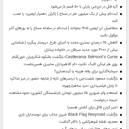
گره قتل در دی‌جی پارتی با ۵۰ قسم باز می‌شود
ثبت‌نام بیش از یک میلیون نفر در سماح | زائران «همیار اربعین» را نصب
کنند
متقاضیان ارز اربعین ۱۴۰۵ بخوانند | ثبت‌نام در سامانه سماح را به روز‌های آخر
موکول نکنید
کاهش ۲۵ درصدی بستری مجدد با اجرای طرح «پرستار پیگیر» | شناسایی
بیش از ۳۰۰۰ مورد جدید سرطان در خانواده بیماران
Castlevania: Belmont’s Curse؛ بازگشت باشکوه شکارچیان خون‌آشام
روی هر لینکی کلیک نکنید، دام کلاهبرداران سایبری همین‌جاست
سرمایه‌گذاری برای رفاه؛ هزینه یا آینده‌سازی؟
بازگشت مسعود شصت‌چی با دردسر‌های تازه؛ از شایعه حضور در میز مذاکره
تا پایان فیلمبرداری «مرد سه‌هزارچهره»
استعلام وام ضروری ۷۵ میلیون تومانی بازنشستگان کشوری؛ نحوه مشاهده
نتیجه درخواست
اجیر کردن قاتل برای کشتن همسر!
بازگشت Black Flag Resynced خبری جذاب برای دوستداران بازی
معجزه، نقشه شوهرکشی را ناکام گذاشت
توصیه‌های هلال‌احمر برای روز‌های گرم