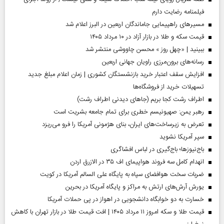
فیلمنامه رضایت دارم
مسیر‌های راهپیمایی جاماندگان اربعین در البرز اعلام شد
قیمت سکه و طلا در بازار آزاد در ۱۰ مرداد ۱۴۰۵
ببینید | «چهل روز » محسن چاووشی منتشر شد
رسانه‌های برون‌مرزی راویان جهانی اربعین
افزایش سقف اعتبار خرید بازنشستگان کشوری | زمان اعلام مبلغ جدید
تسهیلات خرید از فروشگاه‌ها
اطراف رشت کجا بریم (جاهای دیدنی اطراف رشت)
رهبر یمن: صهیونیسم خطری برای تمام جامعه بشریت است
تعرض به زیرساخت‌های ایران، بنای هژمونی آمریکا را فرو می‌ریزد
سپر آمریکا نشوید
باج‌نیوزها؛ باج‌گیری در لباس افشاگری
انهدام کامل سه فروند هواپیمای اف ۳۵ در الازرق اردن
ضربات سخت هوافضای سپاه به پایگاه علی السالم آمریکا در کویت
یورش آرش‌های ارتش به مراکز و پایگاه‌ آمریکا در بحرین
خسارت به دو خوابگاه دانشجویی در اهواز در پی حملات آمریکا
قیمت طلا و سکه امروز ۱۱ مرداد ۱۴۰۵ | افت قیمت طلا در بازار تهران با کاهش