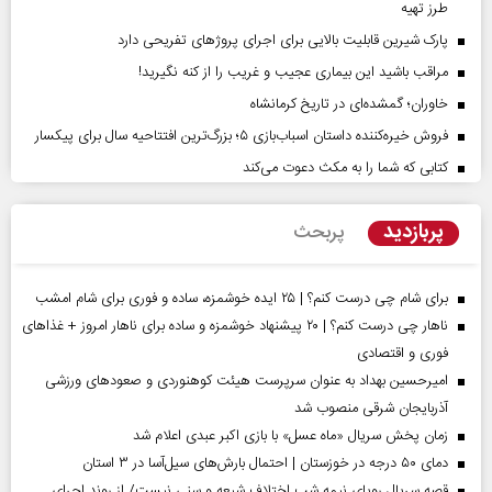
طرز تهیه
پارک شیرین قابلیت‌ بالایی برای اجرای پروژهای تفریحی دارد
مراقب باشید این بیماری عجیب و غریب را از کنه نگیرید!
خاوران؛ گمشده‌ای در تاریخ کرمانشاه
فروش خیره‌کننده داستان اسباب‌بازی ۵؛ بزرگ‌ترین افتتاحیه سال برای پیکسار
کتابی که شما را به مکث دعوت می‌کند
پربازدید
پربحث
برای شام چی درست کنم؟ | ۲۵ ایده خوشمزه، ساده و فوری برای شام امشب
ناهار چی درست کنم؟ | ۲۰ پیشنهاد خوشمزه و ساده برای ناهار امروز + غذاهای
فوری و اقتصادی
امیرحسین بهداد به عنوان سرپرست هیئت کوهنوردی و صعودهای ورزشی
آذربایجان شرقی منصوب شد
زمان پخش سریال «ماه عسل» با بازی اکبر عبدی اعلام شد
دمای ۵۰ درجه در خوزستان | احتمال بارش‌های سیل‌آسا در ۳ استان
قصه سریال رویای نیمه شب اختلاف شیعه و سنی نیست/ از روند اجرای