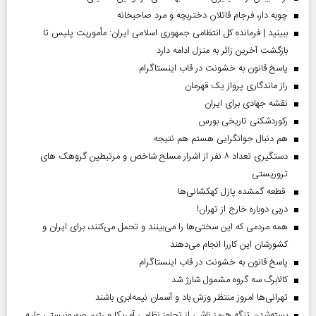
چوبه دار، فرجام قاتلان دختربچه و مرد صاحبخانه
ببینید | فرمانده کل انتظامی جمهوری اسلامی ایران­: مأموریت پلیس تا
بازگشت آخرین زائر به منزل ادامه دارد
پاسخ قانون به خشونت در قاب اینستاگرام
راز ماندگاری پرواز یک قهرمان
نقشه جهادی برای ایران
رکوردشکنی تاریخی بورس
هم دنبال جوانگرایی هستم هم نتیجه
دستگیری تعداد ۸ نفر از اشرار مسلح شاخص و مرتبطین گروهک های
تروریستی
قطعه گمشده پازل کهکشانی‌ها
دربی دوباره خارج از تهران!
همه مردمی که این سختی‌ها را می‌بینند و تحمل می‌کنند، برای ایران و
کشورشان این کاررا انجام می‌دهند
پاسخ قانون به خشونت در قاب اینستاگرام
کالابرگ سه گروه مشمول شارژ شد
تهرانی‌ها امروز منتظر وزش باد و آسمان نیمه‌ابری باشند
بسته‌شدن تنگه هرمز ناشی از تجاوز نظامی آمریکا و رژیم صهیونیستی علیه