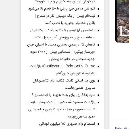
در گرمای اربعین چه بخوریم و چه نخوریم؟
گره قتل در دی‌جی پارتی با ۵۰ قسم باز می‌شود
ثبت‌نام بیش از یک میلیون نفر در سماح |
زائران «همیار اربعین» را نصب کنند
متقاضیان ارز اربعین ۱۴۰۵ بخوانند | ثبت‌نام در
سامانه سماح را به روز‌های آخر موکول نکنید
کاهش ۲۵ درصدی بستری مجدد با اجرای طرح
«پرستار پیگیر» | شناسایی بیش از ۳۰۰۰ مورد
جدید سرطان در خانواده بیماران
Castlevania: Belmont’s Curse؛ بازگشت
باشکوه شکارچیان خون‌آشام
روی هر لینکی کلیک نکنید، دام کلاهبرداران
سایبری همین‌جاست
سرمایه‌گذاری برای رفاه؛ هزینه یا آینده‌سازی؟
بازگشت مسعود شصت‌چی با دردسر‌های تازه؛ از
شایعه حضور در میز مذاکره تا پایان فیلمبرداری
«مرد سه‌هزارچهره»
استعلام وام ضروری ۷۵ میلیون تومانی
رش خطا