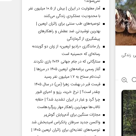
نمی‌شوند؟
آمار معلولیت در ایران | بیش از ۱۰.۵ میلیون نفر
با محدودیت عملکردی زندگی می‌کنند
توصیه‌های طب سنتی برای زائران اربعین |
بهترین نوشیدنی ضد عطش و راهکارهای
پیشگیری از گرمازدگی
راز ماندگاری «رادیو اربعین» از زبان دو گوینده؛
رسانه‌ای که حسینیه است
ی زندگی
ستارگانی که در جام جهانی ۲۰۲۶ بازی نکردند
آغاز رسمی برنامه‌های اربعین ۱۴۰۵ در مرز‌ها |
ثبت‌نام سماح به ۱.۷ میلیون نفر رسید
قیمت قبر در بهشت زهرا (س) در سال ۱۴۰۵
چقدر است؟ | نرخ خرید، رزرو و احیای قبور
چرا گرد و غبار در ایران تشدید شد؟ | حقابه
تالاب‌ها مهم‌ترین راهکار مهار ریزگردهاست
مجازات سنگین برای آدم‌ربایان گوش‌بر
واکسن جدید سرطان پانکراس امیدبخش شد
توصیه‌های تغذیه‌ای برای زائران اربعین ۱۴۰۵ |