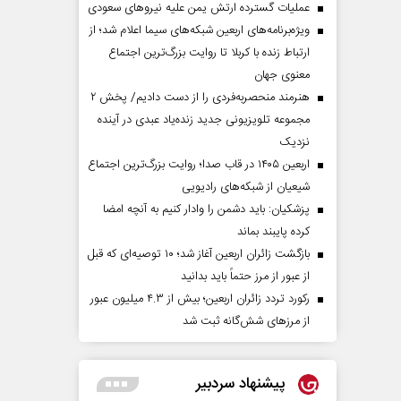
عملیات گسترده ارتش یمن علیه نیروهای سعودی
ویژه‌برنامه‌های اربعین شبکه‌های سیما اعلام شد؛ از
ارتباط زنده با کربلا تا روایت بزرگ‌ترین اجتماع
معنوی جهان
هنرمند منحصر‌به‌فردی را از دست دادیم/ پخش ۲
مجموعه تلویزیونی جدید زنده‌یاد عبدی در آینده
نزدیک
اربعین ۱۴۰۵ در قاب صدا؛ روایت بزرگ‌ترین اجتماع
شیعیان از شبکه‌های رادیویی
پزشکیان: باید دشمن را وادار کنیم به آنچه امضا
کرده پایبند بماند
بازگشت زائران اربعین آغاز شد؛ ۱۰ توصیه‌ای که قبل
از عبور از مرز حتماً باید بدانید
رکورد تردد زائران اربعین؛ بیش از ۴.۳ میلیون عبور
از مرزهای شش‌گانه ثبت شد
پیشنهاد سردبیر