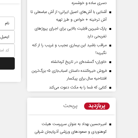
دسری ساده و خوشمزه
آشنایی با آش‌های اصیل ایرانی؛ از آش عباسعلی تا
آش ترخینه + خواص و طرز تهیه
پارک شیرین قابلیت‌ بالایی برای اجرای پروژهای
تفریحی دارد
مراقب باشید این بیماری عجیب و غریب را از کنه
نگیرید!
خاوران؛ گمشده‌ای در تاریخ کرمانشاه
راوی حقیقتِ آرامش‌ بخش
روز روایتگران حقیقت
فروش خیره‌کننده داستان اسباب‌بازی ۵؛ بزرگ‌ترین
افتتاحیه سال برای پیکسار
دکتر حسین قرایی - مدیر کل روابط عم
کتابی که شما را به مکث دعوت می‌کند
رسانه ملی
پربازدید
پربحث
امیرحسین بهداد به عنوان سرپرست هیئت
کوهنوردی و صعودهای ورزشی آذربایجان شرقی