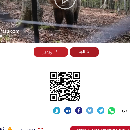
Play
Video
دانلود
کد ویدیو
اری :
گزا