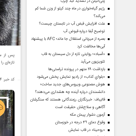
پلی‌اتیلن در تشدید کبد چرب
رژیم گیاه‌خواری در ماه چند کیلو از وزن شما کم
می‌کند؟
علت افزایش قبض آب در تابستان چیست؟
توضیح آبفا درباره قبوض آب
بصره از میزبانی استقلال جا ماند؛ AFC با پیشنهاد
آبی‌ها مخالفت کرد
«آسباد»؛ روایتی تازه از دل سیستان به قاب
پس از سا
تلویزیون می‌آید
تازه‌ای را
بازداشت ۲۸ متهم در پرونده تراستی‌ها
«بلواي کذاب» از رادیو نمایش پخش می‌شود
کد خبر: ۱۵۰۲۱۶۴
هوش مصنوعی ویروس‌های جدید ساخت؛
دانشمندان درباره آینده چه هشداری می‌دهند؟
قالیباف: خبرنگاران رزمندگانی هستند که سنگرشان
آگاهی و سلاح‌شان حقیقت است
آزمون دشوار پیمان مکه
وقوع دمای ۴۹ درجه در خوزستان
«روحینا» در قاب نمایش