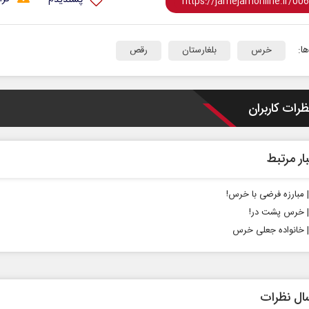
پسندیدم
ا:
خرس
بلغارستان
رقص
ظرات کاربران
ار مرتبط
| مبارزه فرضی با خرس!
 | خرس پشت در!
 | خانواده جعلی خرس
ال نظرات