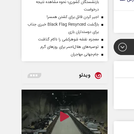
بازنشستگان کشوری؛ نحوه مشاهده نتیجه
درخواست
اجیر کردن قاتل برای کشتن همسر!
بازگشت Black Flag Resynced خبری جذاب
برای دوستداران بازی
معجزه، نقشه شوهرکشی را ناکام گذاشت
توصیه‌های هلال‌احمر برای روز‌های گرم
جام‌جهانی مهاجران
ویدئو