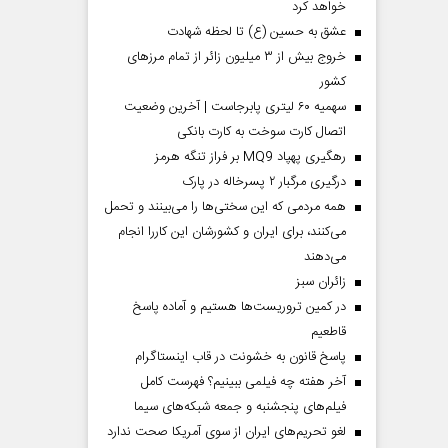
خواهد کرد
عشق به حسین (ع) تا لحظه شهادت
خروج بیش از ۳ میلیون زائر از تمام مرز‌های
کشور
سهمیه ۶۰ لیتری پابرجاست | آخرین وضعیت
اتصال کارت سوخت به کارت بانکی
رهگیری پهپاد MQ9 بر فراز تنگه هرمز
درگیری مرگبار ۲ پسرخاله در پارک
همه مردمی که این سختی‌ها را می‌بینند و تحمل
می‌کنند، برای ایران و کشورشان این کاررا انجام
می‌دهند
‌زائران سبز
در کمین تروریست‌ها هستیم و آماده پاسخ
قاطعیم
پاسخ قانون به خشونت در قاب اینستاگرام
آخر هفته چه فیلمی ببینیم؟ فهرست کامل
فیلم‌های پنجشنبه و جمعه شبکه‌های سیما
لغو تحریم‌های ایران از سوی آمریکا صحت ندارد