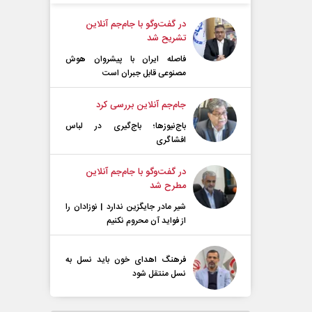
در گفت‌و‌گو با جام‌جم آنلاین
تشریح شد
فاصله ایران با پیشرو‌ان هوش
مصنوعی قابل جبران است
جام‌جم آنلاین بررسی کرد
باج‌نیوزها؛ باج‌گیری در لباس
افشاگری
در گفت‌و‌گو با جام‌جم آنلاین
مطرح شد
شیر مادر جایگزین ندارد | نوزادان را
از فواید آن محروم نکنیم
فرهنگ اهدای خون باید نسل به
نسل منتقل شود