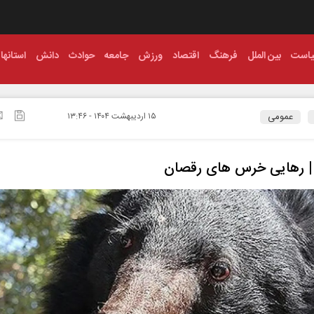
است
بین الملل
فرهنگ
اقتصاد
ورزش
جامعه
حوادث
دانش
استانها
عمومی
۱۵ ارديبهشت ۱۴۰۴ - ۱۳:۴۶
 | رهایی خرس‌ های رقصان