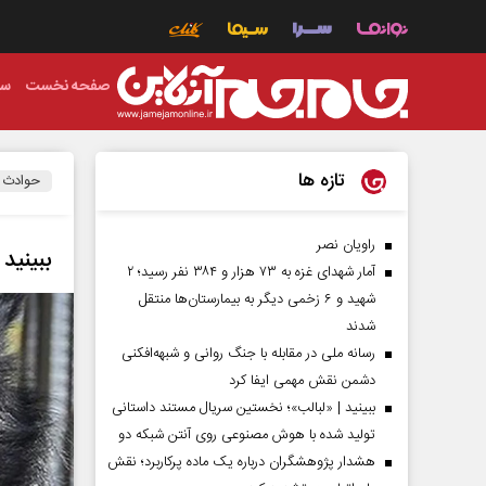
صفحه نخست
سی
تازه ها
حوادث
راویان نصر
ببینید
آمار شهدای غزه به ۷۳ هزار و ۳۸۴ نفر رسید؛ ۲
شهید و ۶ زخمی دیگر به بیمارستان‌ها منتقل
شدند
رسانه ملی در مقابله با جنگ روانی و شبهه‌افکنی
دشمن نقش مهمی ایفا کرد
ببینید | «لبالب»؛ نخستین سریال مستند داستانی
تولید شده با هوش مصنوعی روی آنتن شبکه دو
هشدار پژوهشگران درباره یک ماده پرکاربرد؛ نقش