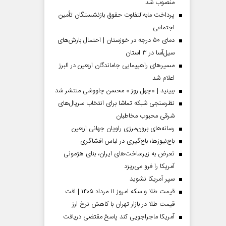
منصوب شد
پرداخت مابه‌التفاوت حقوق بازنشستگان تأمین
اجتماعی
دمای ۵۰ درجه در خوزستان | احتمال بارش‌های
سیل‌آسا در ۳ استان
مسیر‌های راهپیمایی جاماندگان اربعین در البرز
اعلام شد
ببینید | «چهل روز » محسن چاووشی منتشر شد
نظرسنجی شبکه تماشا برای انتخاب سریال‌های
شرقی محبوب مخاطبان
رسانه‌های برون‌مرزی راویان جهانی اربعین
 مردادماه
صفحات نخست‌روزنامه‌ها‌ی‌چهارشنبه‌۷‌مردادماه
صفحات 
باج‌نیوزها؛ باج‌گیری در لباس افشاگری
تعرض به زیرساخت‌های ایران، بنای هژمونی
آمریکا را فرو می‌ریزد
سپر آمریکا نشوید
قیمت طلا و سکه امروز ۱۱ مرداد ۱۴۰۵ | افت
قیمت طلا در بازار تهران با کاهش نرخ ارز
آمریکا ماجراجویی کند پاسخ مقتضی دریافت