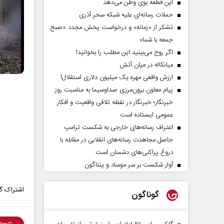
این قطعه بوی وطن می‌دهد
حملات رسانه‌ای علیه شبکه سحر آذری
تشکر از «زمانه» و درخواست پخش مجدد «صبح
جمعه با شما»
اگر روح می‌بینید این مطلب را بخوانید!
میانکاله در میان آتش
ارزش واقعی مهره یک میلیون دلاری استقلال!
پیام معاون برون‌مرزی صداوسیما به مناسبت روز
خبرنگار؛ خبرنگار در نقطه تلاقی واقعیت و افکار
عمومی ایستاده است
اعتراف رسانه‌های خارجی به شکست ترامپ
حاصل مجاهدت رسانه‌های انقلابی در مقابله با
دروغ پراکنی‌های دشمنان است
آوار شکست بر سر موساد و پنتاگون
اشتراک گذ
گوناگون