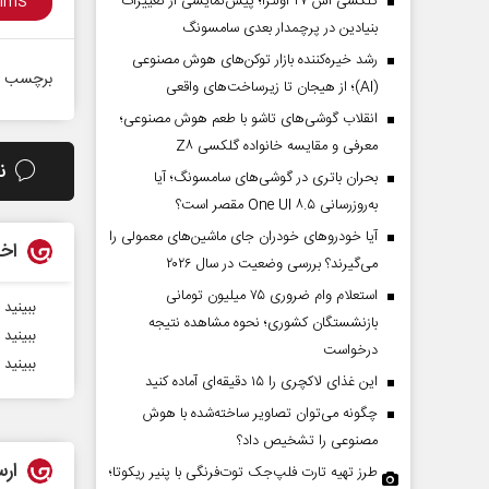
گلکسی اس ۲۷ اولترا؛ پیش‌نمایشی از تغییرات
بنیادین در پرچمدار بعدی سامسونگ
رشد خیره‌کننده بازار توکن‌های هوش مصنوعی
برچسب ه
(AI)؛ از هیجان تا زیرساخت‌های واقعی
انقلاب گوشی‌های تاشو‌ با طعم هوش مصنوعی؛
معرفی و مقایسه خانواده گلکسی Z۸
ن
بحران باتری در گوشی‌های سامسونگ؛ آیا
به‌روزرسانی One UI ۸.۵ مقصر است؟
آیا خودروهای خودران جای ماشین‌های معمولی را
اخب
می‌گیرند؟ بررسی وضعیت در سال ۲۰۲۶
استعلام وام ضروری ۷۵ میلیون تومانی
ببینید 
بازنشستگان کشوری؛ نحوه مشاهده نتیجه
ببینید
درخواست
ببینید
این غذای لاکچری را ۱۵ دقیقه‌ای آماده کنید
چگونه می‌توان تصاویر ساخته‌شده با هوش
مصنوعی را تشخیص داد؟
ارس
طرز تهیه تارت فلپ‌جک توت‌فرنگی با پنیر ریکوتا؛