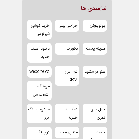
نیازمندی ها
یوتوبروکرز
جراحی بینی
خرید گوشی
شیائومی
هزینه پست
بخورات
دانلود آهنگ
جدید
سئو در مشهد
نرم افزار
webone.co
CRM
فروشگاه
انتخاب من
هتل های
کمک به
میکروبلیدینگ
تهران
خیریه
ابرو
قیمت
مفتول سیاه
کوچینگ