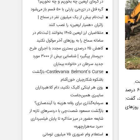
در گرمای اربعین چه بخوریم و چه نخوریم؟
گره قتل در دی‌جی پارتی با ۵۰ قسم باز می‌شود
ثبت‌نام بیش از یک میلیون نفر در سماح |
زائران «همیار اربعین» را نصب کنند
متقاضیان ارز اربعین ۱۴۰۵ بخوانند | ثبت‌نام در
سامانه سماح را به روز‌های آخر موکول نکنید
کاهش ۲۵ درصدی بستری مجدد با اجرای طرح
«پرستار پیگیر» | شناسایی بیش از ۳۰۰۰ مورد
جدید سرطان در خانواده بیماران
Castlevania: Belmont’s Curse؛ بازگشت
باشکوه شکارچیان خون‌آشام
ست.
روی هر لینکی کلیک نکنید، دام کلاهبرداران
مدیر منابع آب شهرستانهای لاهیجان و سیاهکل در پایان با بیان اینکه بیش از ۶۰ درصد
سایبری همین‌جاست
، گفت:
سرمایه‌گذاری برای رفاه؛ هزینه یا آینده‌سازی؟
ی روزهای
بازگشت مسعود شصت‌چی با دردسر‌های تازه؛ از
شایعه حضور در میز مذاکره تا پایان فیلمبرداری
«مرد سه‌هزارچهره»
استعلام وام ضروری ۷۵ میلیون تومانی