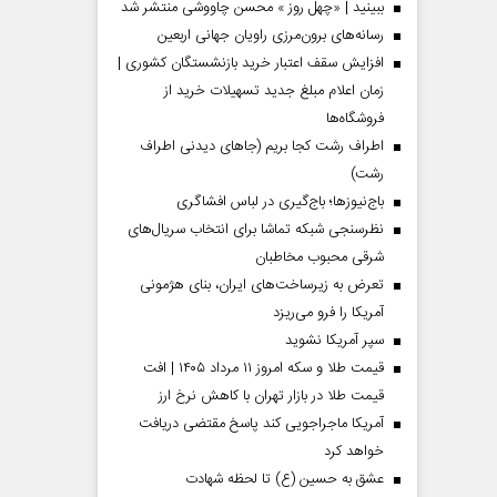
ببینید | «چهل روز » محسن چاووشی منتشر شد
رسانه‌های برون‌مرزی راویان جهانی اربعین
افزایش سقف اعتبار خرید بازنشستگان کشوری |
زمان اعلام مبلغ جدید تسهیلات خرید از
فروشگاه‌ها
اطراف رشت کجا بریم (جاهای دیدنی اطراف
رشت)
باج‌نیوزها؛ باج‌گیری در لباس افشاگری
نظرسنجی شبکه تماشا برای انتخاب سریال‌های
شرقی محبوب مخاطبان
تعرض به زیرساخت‌های ایران، بنای هژمونی
آمریکا را فرو می‌ریزد
سپر آمریکا نشوید
قیمت طلا و سکه امروز ۱۱ مرداد ۱۴۰۵ | افت
قیمت طلا در بازار تهران با کاهش نرخ ارز
آمریکا ماجراجویی کند پاسخ مقتضی دریافت
خواهد کرد
عشق به حسین (ع) تا لحظه شهادت