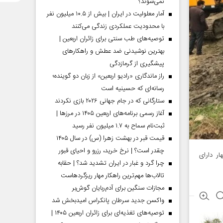
نمی‌شوند؟
آمار معلولیت در ایران | بیش از ۱۰.۵ میلیون نفر
با محدودیت عملکردی زندگی می‌کنند
توصیه‌های طب سنتی برای زائران اربعین |
بهترین نوشیدنی ضد عطش و راهکارهای
پیشگیری از گرمازدگی
راز ماندگاری «رادیو اربعین» از زبان دو گوینده؛
رسانه‌ای که حسینیه است
ستارگانی که در جام جهانی ۲۰۲۶ بازی نکردند
آغاز رسمی برنامه‌های اربعین ۱۴۰۵ در مرز‌ها |
ثبت‌نام سماح به ۱.۷ میلیون نفر رسید
قیمت قبر در بهشت زهرا (س) در سال ۱۴۰۵
چقدر است؟ | نرخ خرید، رزرو و احیای قبور
دن بیش از ۴۰ کیلومتر از انهار دارای
چرا گرد و غبار در ایران تشدید شد؟ | حقابه
تالاب‌ها مهم‌ترین راهکار مهار ریزگردهاست
مجازات سنگین برای آدم‌ربایان گوش‌بر
واکسن جدید سرطان پانکراس امیدبخش شد
توصیه‌های تغذیه‌ای برای زائران اربعین ۱۴۰۵ |