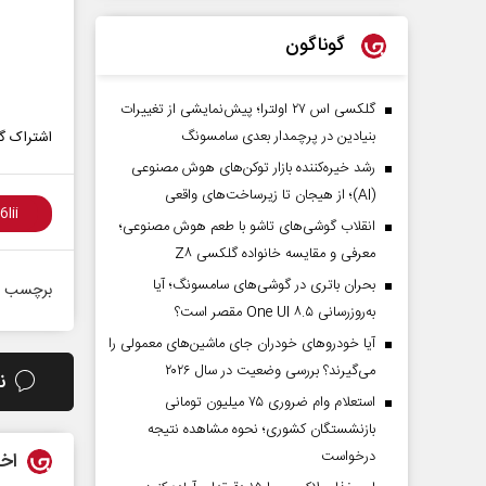
گوناگون
گلکسی اس ۲۷ اولترا؛ پیش‌نمایشی از تغییرات
بنیادین در پرچمدار بعدی سامسونگ
اشتراک گذ
رشد خیره‌کننده بازار توکن‌های هوش مصنوعی
(AI)؛ از هیجان تا زیرساخت‌های واقعی
انقلاب گوشی‌های تاشو‌ با طعم هوش مصنوعی؛
معرفی و مقایسه خانواده گلکسی Z۸
بحران باتری در گوشی‌های سامسونگ؛ آیا
برچسب ه
به‌روزرسانی One UI ۸.۵ مقصر است؟
آیا خودروهای خودران جای ماشین‌های معمولی را
می‌گیرند؟ بررسی وضعیت در سال ۲۰۲۶
ن
استعلام وام ضروری ۷۵ میلیون تومانی
بازنشستگان کشوری؛ نحوه مشاهده نتیجه
درخواست
اخب