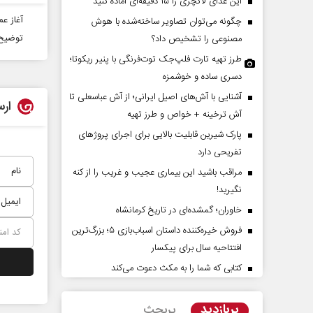
این غذای لاکچری را ۱۵ دقیقه‌ای آماده کنید
آغاز عملیات لایرو
چگونه می‌توان تصاویر ساخته‌شده با هوش
توضیح 
مصنوعی را تشخیص داد؟
طرز تهیه تارت فلپ‌جک توت‌فرنگی با پنیر ریکوتا؛
دسری ساده و خوشمزه
آشنایی با آش‌های اصیل ایرانی؛ از آش عباسعلی تا
ارس
آش ترخینه + خواص و طرز تهیه
پارک شیرین قابلیت‌ بالایی برای اجرای پروژهای
شت‌پرده تهدیدات کوتاه‏‌مدت و
اربعین نماد مقاومت در بر
تفریحی دارد
دعا‌های خلاف واقع آمریکا
استکبار‌
مراقب باشید این بیماری عجیب و غریب را از کنه
نگیرید!
مین - تحلیلگر مسائل سیاسی
رحمت‌الله نوروزی - عضو کمیسیون اجتم
خاوران؛ گمشده‌ای در تاریخ کرمانشاه
مجلس
فروش خیره‌کننده داستان اسباب‌بازی ۵؛ بزرگ‌ترین
افتتاحیه سال برای پیکسار
کتابی که شما را به مکث دعوت می‌کند
پربازدید
پربحث