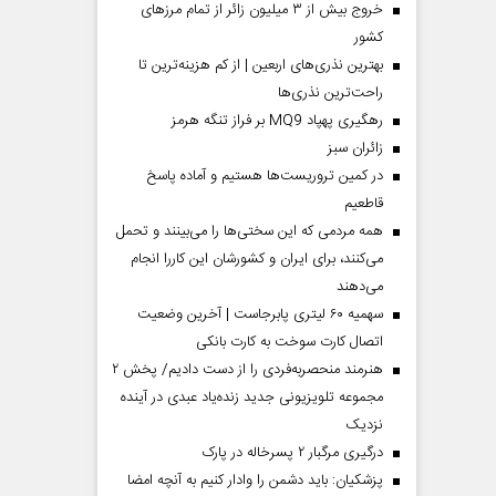
خروج بیش از ۳ میلیون زائر از تمام مرز‌های
کشور
بهترین نذری‌های اربعین | از کم هزینه‌ترین تا
راحت‌ترین نذری‌ها
رهگیری پهپاد MQ9 بر فراز تنگه هرمز
‌زائران سبز
در کمین تروریست‌ها هستیم و آماده پاسخ
قاطعیم
همه مردمی که این سختی‌ها را می‌بینند و تحمل
می‌کنند، برای ایران و کشورشان این کاررا انجام
می‌دهند
سهمیه ۶۰ لیتری پابرجاست | آخرین وضعیت
اتصال کارت سوخت به کارت بانکی
هنرمند منحصر‌به‌فردی را از دست دادیم/ پخش ۲
مجموعه تلویزیونی جدید زنده‌یاد عبدی در آینده
نزدیک
درگیری مرگبار ۲ پسرخاله در پارک
پزشکیان: باید دشمن را وادار کنیم به آنچه امضا