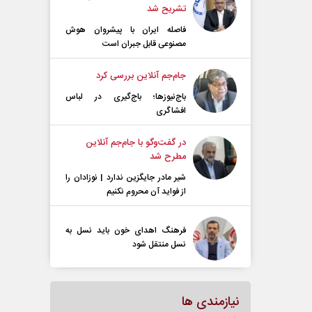
تشریح شد
فاصله ایران با پیشرو‌ان هوش
مصنوعی قابل جبران است
جام‌جم آنلاین بررسی کرد
باج‌نیوزها؛ باج‌گیری در لباس
افشاگری
در گفت‌و‌گو با جام‌جم آنلاین
مطرح شد
شیر مادر جایگزین ندارد | نوزادان را
از فواید آن محروم نکنیم
فرهنگ اهدای خون باید نسل به
نسل منتقل شود
نیازمندی ها