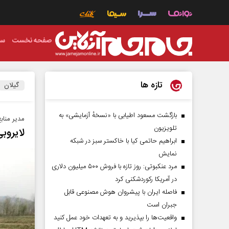
صفحه نخست
سی
تازه ها
گیلان
بازگشت مسعود اطیابی با «نسخهٔ آزمایشی» به
مدیر مناب
تلویزیون
لایروبی بیش ا
ابراهیم حاتمی کیا با خاکستر سبز در شبکه
نمایش
مرد عنکبوتی: روز تازه با فروش ۵۰۰ میلیون دلاری
در آمریکا رکوردشکنی کرد
فاصله ایران با پیشرو‌ان هوش مصنوعی قابل
جبران است
واقعیت‌ها را بپذیرید و به تعهدات خود عمل کنید