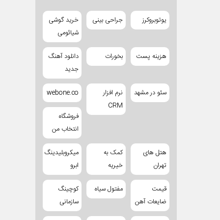
یوتوبروکرز
جراحی بینی
خرید گوشی
شیائومی
هزینه پست
بخورات
دانلود آهنگ
جدید
سئو در مشهد
نرم افزار
webone.co
CRM
فروشگاه
انتخاب من
هتل های
کمک به
میکروبلیدینگ
تهران
خیریه
ابرو
قیمت
مفتول سیاه
کوچینگ
ضایعات آهن
سازمانی