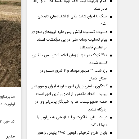
اعلام جزئیات ثبت ادعا، تهیه نقشه UTM و ارائه
مادر سند
جنگ با ایران شاید یکی از اشتباه‌های تاریخی
باشد
عملیات گسترده ارتش یمن علیه نیروهای سعودی
پیام تسلیت رسانه ملی در پی درگذشت استاد
ابوالقاسم قاسم‌زاده
۳۰۰ کودک در غزه از زمان اعلام آتش بس تا کنون
کشته شدند
بازداشت ۲۱ مزدور موساد و ۴ شرور مسلح در
استان کرمان
گفتگوی تلفنی وزرای امور خارجه ایران و موریتانی
ببینید | اتحاد مقدس، از اصولی‌ترین امور است
حمله صهیونیست ها به خبرنگار پرس‌تی‌وی در
اولویت در
اردوگاه قلندیا
دولت لبنان مذاکرات و امتیازدهی به تل‌آویو را
کد خبر: ۱۵۰۱۹۳۲
متوقف کند
پایان طرح ترافیکی اربعین ۱۴۰۵ پلیس راهور
مدیر م