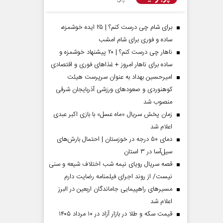
برای شام چی درست کنم؟ | ۲۵ ایده خوشمزه،
ساده و فوری برای شام امشب
ناهار چی درست کنم؟ | ۲۰ پیشنهاد خوشمزه و
ساده برای ناهار امروز + غذاهای فوری و اقتصادی
امیرحسین بهداد به عنوان سرپرست هیئت
کوهنوردی و صعودهای ورزشی آذربایجان شرقی
منصوب شد
زمان پخش سریال «ماه عسل» با بازی اکبر عبدی
اعلام شد
مردادماه
صفحات نخست روزنامه ها‌ی‌سه‌شنبه ۶ مردادماه
صفحات
دمای ۵۰ درجه در خوزستان | احتمال بارش‌های
سیل‌آسا در ۳ استان
قصه سریال رویای نیمه شب اختلاف شیعه و سنی
نیست/ از روند اجرای فیلمنامه رضایت دارم
مسیر‌های راهپیمایی جاماندگان اربعین در البرز
اعلام شد
قیمت سکه و طلا در بازار آزاد در ۱۰ مرداد ۱۴۰۵