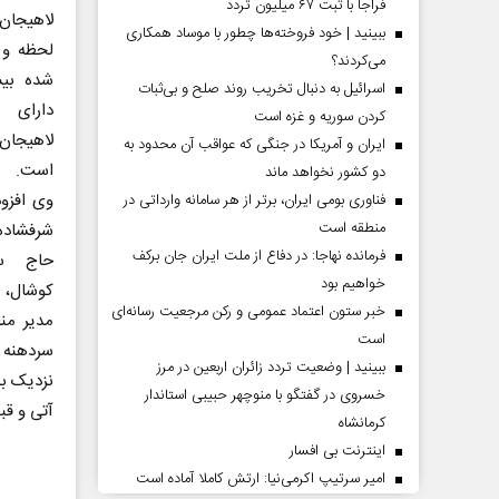
فراجا با ثبت ۶۷ میلیون تردد
لاهیجان
ببینید | خود فروخته‌ها چطور با موساد همکاری
لحظه و 
می‌کردند؟
اسرائیل به دنبال تخریب روند صلح و بی‌ثبات
دارای ا
کردن سوریه و غزه است
لاهیجان
ایران و آمریکا در جنگی که عواقب آن محدود به
است.
دو کشور نخواهد ماند
وی افزود
فناوری بومی ایران، برتر از هر سامانه وارداتی در
منطقه است
شرفشاده
فرمانده نهاجا: در دفاع از ملت ایران جان برکف
حاج سل
خواهیم بود
کوشال، پ
خبر ستون اعتماد عمومی و رکن مرجعیت رسانه‌ای
است
سردهنه 
ببینید | وضعیت تردد زائران اربعین در مرز
نزدیک به 
خسروی در گفتگو با منوچهر حبیبی استاندار
آتی و قب
کرمانشاه
اینترنت بی افسار
امیر سرتیپ اکرمی‌نیا: ارتش کاملا آماده است