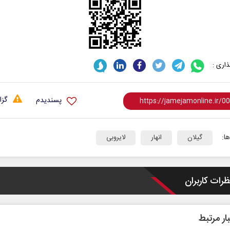
اری :
گزا
پسندیدم
ا:
گیلان
انهار
لایروبی
ظرات کاربران
ار مرتبط