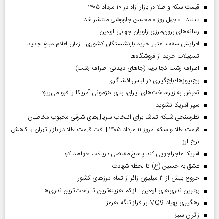
قیمت سکه و طلا در بازار آزاد در ۱۰ مرداد ۱۴۰۵
ببینید | «چهل روز » محسن چاووشی منتشر شد
رسانه‌های برون‌مرزی راویان جهانی اربعین
افزایش سقف اعتبار خرید بازنشستگان کشوری | زمان اعلام مبلغ جدید
تسهیلات خرید از فروشگاه‌ها
اطراف رشت کجا بریم (جاهای دیدنی اطراف رشت)
باج‌نیوزها؛ باج‌گیری در لباس افشاگری
تعرض به زیرساخت‌های ایران، بنای هژمونی آمریکا را فرو می‌ریزد
سپر آمریکا نشوید
نظرسنجی شبکه تماشا برای انتخاب سریال‌های شرقی محبوب مخاطبان
قیمت طلا و سکه امروز ۱۱ مرداد ۱۴۰۵ | افت قیمت طلا در بازار تهران با کاهش
نرخ ارز
آمریکا ماجراجویی کند پاسخ مقتضی دریافت خواهد کرد
عشق به حسین (ع) تا لحظه شهادت
خروج بیش از ۳ میلیون زائر از تمام مرز‌های کشور
بهترین نذری‌های اربعین | از کم هزینه‌ترین تا راحت‌ترین نذری‌ها
رهگیری پهپاد MQ9 بر فراز تنگه هرمز
‌زائران سبز