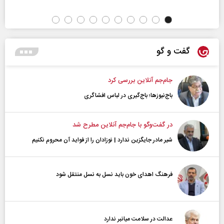
گفت و گو
جام‌جم آنلاین بررسی کرد
باج‌نیوزها؛ باج‌گیری در لباس افشاگری
در گفت‌و‌گو با جام‌جم آنلاین مطرح شد
شیر مادر جایگزین ندارد | نوزادان را از فواید آن محروم نکنیم
فرهنگ اهدای خون باید نسل به نسل منتقل شود
عدالت در سلامت میانبر ندارد