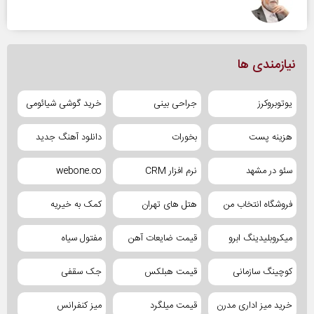
نیازمندی ها
یوتوبروکرز
جراحی بینی
خرید گوشی شیائومی
هزینه پست
بخورات
دانلود آهنگ جدید
سئو در مشهد
نرم افزار CRM
webone.co
فروشگاه انتخاب من
هتل های تهران
کمک به خیریه
میکروبلیدینگ ابرو
قیمت ضایعات آهن
مفتول سیاه
کوچینگ سازمانی
قیمت هبلکس
جک سقفی
خرید میز اداری مدرن
قیمت میلگرد
میز کنفرانس