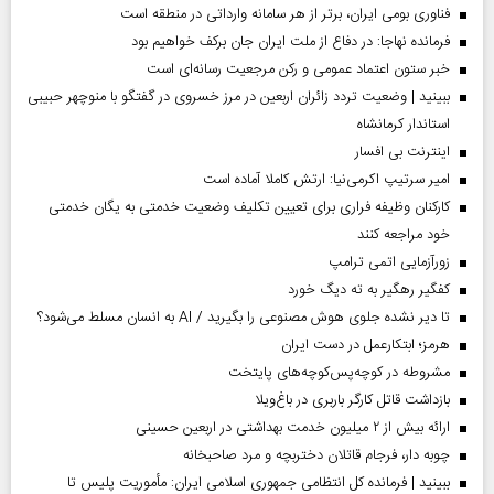
فناوری بومی ایران، برتر از هر سامانه وارداتی در منطقه است
فرمانده نهاجا: در دفاع از ملت ایران جان برکف خواهیم بود
خبر ستون اعتماد عمومی و رکن مرجعیت رسانه‌ای است
ببینید | وضعیت تردد زائران اربعین در مرز خسروی در گفتگو با منوچهر حبیبی
استاندار کرمانشاه
اینترنت بی افسار
امیر سرتیپ اکرمی‌نیا: ارتش کاملا آماده است
کارکنان وظیفه فراری برای تعیین تکلیف وضعیت خدمتی به یگان خدمتی
خود مراجعه کنند
زورآزمایی اتمی ترامپ
کفگیر رهگیر به ته دیگ خورد
تا دیر نشده جلوی هوش مصنوعی را بگیرید / AI به انسان مسلط می‌شود؟
هرمز؛ ابتکارعمل در دست ایران
مشروطه در کوچه‌پس‌کوچه‌های پایتخت
بازداشت قاتل کارگر باربری در باغ‌ویلا
ارائه بیش از ۲ میلیون خدمت بهداشتی در اربعین حسینی
چوبه دار، فرجام قاتلان دختربچه و مرد صاحبخانه
ببینید | فرمانده کل انتظامی جمهوری اسلامی ایران­: مأموریت پلیس تا