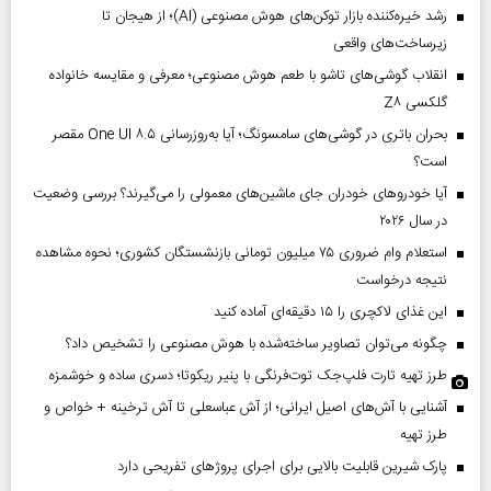
رشد خیره‌کننده بازار توکن‌های هوش مصنوعی (AI)؛ از هیجان تا
زیرساخت‌های واقعی
انقلاب گوشی‌های تاشو‌ با طعم هوش مصنوعی؛ معرفی و مقایسه خانواده
گلکسی Z۸
بحران باتری در گوشی‌های سامسونگ؛ آیا به‌روزرسانی One UI ۸.۵ مقصر
است؟
آیا خودروهای خودران جای ماشین‌های معمولی را می‌گیرند؟ بررسی وضعیت
در سال ۲۰۲۶
استعلام وام ضروری ۷۵ میلیون تومانی بازنشستگان کشوری؛ نحوه مشاهده
نتیجه درخواست
این غذای لاکچری را ۱۵ دقیقه‌ای آماده کنید
چگونه می‌توان تصاویر ساخته‌شده با هوش مصنوعی را تشخیص داد؟
طرز تهیه تارت فلپ‌جک توت‌فرنگی با پنیر ریکوتا؛ دسری ساده و خوشمزه
آشنایی با آش‌های اصیل ایرانی؛ از آش عباسعلی تا آش ترخینه + خواص و
طرز تهیه
پارک شیرین قابلیت‌ بالایی برای اجرای پروژهای تفریحی دارد