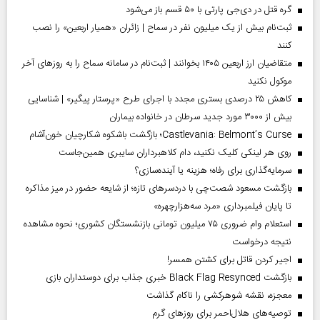
گره قتل در دی‌جی پارتی با ۵۰ قسم باز می‌شود
ثبت‌نام بیش از یک میلیون نفر در سماح | زائران «همیار اربعین» را نصب
کنند
متقاضیان ارز اربعین ۱۴۰۵ بخوانند | ثبت‌نام در سامانه سماح را به روز‌های آخر
موکول نکنید
کاهش ۲۵ درصدی بستری مجدد با اجرای طرح «پرستار پیگیر» | شناسایی
بیش از ۳۰۰۰ مورد جدید سرطان در خانواده بیماران
Castlevania: Belmont’s Curse؛ بازگشت باشکوه شکارچیان خون‌آشام
روی هر لینکی کلیک نکنید، دام کلاهبرداران سایبری همین‌جاست
سرمایه‌گذاری برای رفاه؛ هزینه یا آینده‌سازی؟
بازگشت مسعود شصت‌چی با دردسر‌های تازه؛ از شایعه حضور در میز مذاکره
تا پایان فیلمبرداری «مرد سه‌هزارچهره»
استعلام وام ضروری ۷۵ میلیون تومانی بازنشستگان کشوری؛ نحوه مشاهده
نتیجه درخواست
اجیر کردن قاتل برای کشتن همسر!
بازگشت Black Flag Resynced خبری جذاب برای دوستداران بازی
معجزه، نقشه شوهرکشی را ناکام گذاشت
توصیه‌های هلال‌احمر برای روز‌های گرم