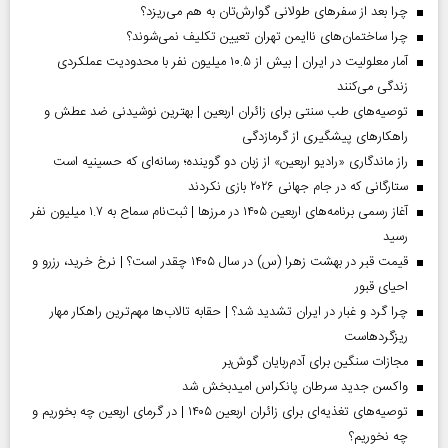
چرا بعد از سفرهای طولانی گوارش‌تان به هم می‌ریزد؟
چرا ساختمان‌های ناایمن تهران تعیین تکلیف نمی‌شوند؟
آمار معلولیت در ایران | بیش از ۱۰.۵ میلیون نفر با محدودیت عملکردی
زندگی می‌کنند
توصیه‌های طب سنتی برای زائران اربعین | بهترین نوشیدنی ضد عطش و
راهکارهای پیشگیری از گرمازدگی
راز ماندگاری «رادیو اربعین» از زبان دو گوینده؛ رسانه‌ای که حسینیه است
ستارگانی که در جام جهانی ۲۰۲۶ بازی نکردند
آغاز رسمی برنامه‌های اربعین ۱۴۰۵ در مرز‌ها | ثبت‌نام سماح به ۱.۷ میلیون نفر
رسید
قیمت قبر در بهشت زهرا (س) در سال ۱۴۰۵ چقدر است؟ | نرخ خرید، رزرو و
احیای قبور
چرا گرد و غبار در ایران تشدید شد؟ | حقابه تالاب‌ها مهم‌ترین راهکار مهار
ریزگردهاست
مجازات سنگین برای آدم‌ربایان گوش‌بر
واکسن جدید سرطان پانکراس امیدبخش شد
توصیه‌های تغذیه‌ای برای زائران اربعین ۱۴۰۵ | در گرمای اربعین چه بخوریم و
چه نخوریم؟