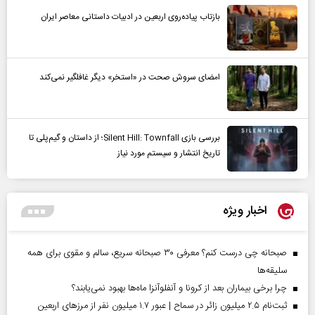
بازتاب پیاده‌روی اربعین در ادبیات داستانی معاصر ایران
امضای سروش صحت در «استخر» دیگر غافلگیر نمی‌کند
بررسی بازی Silent Hill: Townfall؛ از داستان و گیم‌پلی تا
تاریخ انتشار و سیستم مورد نیاز
اخبار ویژه
صبحانه چی درست کنم؟ معرفی ۳۰ صبحانه سریع، سالم و مقوی برای همه
سلیقه‌ها
چرا برخی بیماران بعد از کرونا و آنفلوآنزا ماه‌ها بهبود نمی‌یابند؟
ثبت‌نام ۲.۵ میلیون زائر در سماح | عبور ۱.۷ میلیون نفر از مرز‌های اربعین