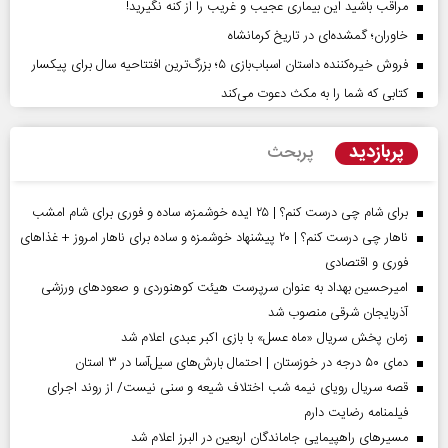
مراقب باشید این بیماری عجیب و غریب را از کنه نگیرید!
خاوران؛ گمشده‌ای در تاریخ کرمانشاه
فروش خیره‌کننده داستان اسباب‌بازی ۵؛ بزرگ‌ترین افتتاحیه سال برای پیکسار
کتابی که شما را به مکث دعوت می‌کند
پربازدید
پربحث
برای شام چی درست کنم؟ | ۲۵ ایده خوشمزه، ساده و فوری برای شام امشب
ناهار چی درست کنم؟ | ۲۰ پیشنهاد خوشمزه و ساده برای ناهار امروز + غذاهای
فوری و اقتصادی
امیرحسین بهداد به عنوان سرپرست هیئت کوهنوردی و صعودهای ورزشی
آذربایجان شرقی منصوب شد
زمان پخش سریال «ماه عسل» با بازی اکبر عبدی اعلام شد
دمای ۵۰ درجه در خوزستان | احتمال بارش‌های سیل‌آسا در ۳ استان
قصه سریال رویای نیمه شب اختلاف شیعه و سنی نیست/ از روند اجرای
فیلمنامه رضایت دارم
مسیر‌های راهپیمایی جاماندگان اربعین در البرز اعلام شد