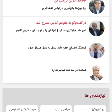
جام‌جم آنلاین بررسی کرد
باج‌نیوزها؛ باج‌گیری در لباس افشاگری
در گفت‌و‌گو با جام‌جم آنلاین مطرح شد
شیر مادر جایگزین ندارد | نوزادان را از فواید آن محروم نکنیم
فرهنگ اهدای خون باید نسل به نسل منتقل شود
عدالت در سلامت میانبر ندارد
نیازمندی ها
یوتوبروکرز
جراحی بینی
خرید گوشی شیائومی