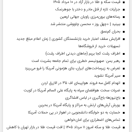
قیمت سکه و طلا در بازار آزاد در ۱۰ مرداد ۱۴۰۵
جزئیات تازه از قتل مادر و دختر با جوهرنمک
رسانه‌های برون‌مرزی راویان جهانی اربعین
ببینید | «چهل روز » محسن چاووشی منتشر شد
بحران کم‌عمق
افزایش سقف اعتبار خرید بازنشستگان کشوری | زمان اعلام مبلغ جدید
تسهیلات خرید از فروشگاه‌ها
اطراف رشت کجا بریم (جاهای دیدنی اطراف رشت)
رهبر یمن: صهیونیسم خطری برای تمام جامعه بشریت است
تعرض به زیرساخت‌های ایران، بنای هژمونی آمریکا را فرو می‌ریزد
سپر آمریکا نشوید
انهدام کامل سه فروند هواپیمای اف ۳۵ در الازرق اردن
ضربات سخت هوافضای سپاه به پایگاه علی السالم آمریکا در کویت
باج‌نیوزها؛ باج‌گیری در لباس افشاگری
یورش آرش‌های ارتش به مراکز و پایگاه‌ آمریکا در بحرین
خسارت به دو خوابگاه دانشجویی در اهواز در پی حملات آمریکا
تماس‌های اضطراری برای امان‌‌خواهی
قیمت طلا و سکه امروز ۱۱ مرداد ۱۴۰۵ | افت قیمت طلا در بازار تهران با کاهش