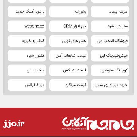
هزینه پست
بخورات
دانلود آهنگ جدید
سئو در مشهد
نرم افزار CRM
webone.co
فروشگاه انتخاب من
هتل های تهران
کمک به خیریه
میکروبلیدینگ ابرو
قیمت ضایعات آهن
مفتول سیاه
کوچینگ سازمانی
قیمت هبلکس
جک سقفی
خرید میز اداری مدرن
قیمت میلگرد
میز کنفرانس