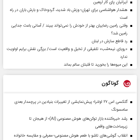
ایرانیان پای کار اربعین
هشدار هواشناسی برای تهران؛ وزش باد شدید، گردوخاک و بارش باران در راه
است
وقتی رامین رضاییان بهتر از خودش را نمی‌تواند ببیند / آسانی باعث جدایی
رامین شد؟
رد قاطع سازش در لبنان
«رویای نیمه‌شب» تلفیقی از تخیل و واقعیت است/ بزرگی نقش برایم اولویت
ندارد
این میوه‌ها را بخورید تا قلبتان سالم بماند
گوناگون
گلکسی اس ۲۷ اولترا؛ پیش‌نمایشی از تغییرات بنیادین در پرچمدار بعدی
سامسونگ
رشد خیره‌کننده بازار توکن‌های هوش مصنوعی (AI)؛ از هیجان تا
زیرساخت‌های واقعی
انقلاب گوشی‌های تاشو‌ با طعم هوش مصنوعی؛ معرفی و مقایسه خانواده