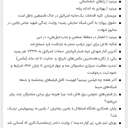
ببینید | رازهای خشکسالی
ببینید | پهپادی به اندازه پشه
عربستان: کلیه اقدامات یک‌جانبه اسرائیل در خاک فلسطین باطل است
«شوق پرواز» به آنتن شبکه نمایش رسید؛ روایت زندگی شهید عباس بابایی در
سالروز شهادت
ببینید | انفجار در منطقۀ صنعتی و بندر«جبل‌علی» در دبی
شائبه تلاش برای ترور ترامپ منجر به بازداشت فرد مسلح شد
آخرین آمار شهدای غزه؛ شمار قربانیان حملات اسرائیل به ۷۳۳۸۱ نفر رسید
یکی از تکان‌دهنده‌ترین عکس‌های تاریخ؛ رد جنایت تا ابد ماند (عکس)
تمدید معافیت سربازی مشمولان سه و چهار فرزندی تا پایان ۱۴۰۷؛ شرایط و
نحوه ثبت درخواست
آخر هفته چه فیلمی ببینیم؟ فهرست کامل فیلم‌های پنجشنبه و جمعه
شبکه‌های سیما
راز قبض‌های نجومی برق فاش شد؛ چرا هزینه برق برخی مشترکان چند برابر
می‌شود؟
پایان همکاری باشگاه استقلال با رامین رضاییان / رامین به پرسپولیس نزدیک
شد؟
رویای تیم ملی، زیر آوار مدرسه / روایت دختر ژیمناستیک‌کاری که آسمانی شد