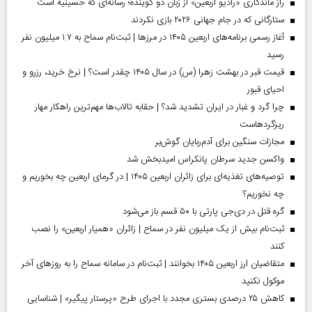
راز ماندگاری «رادیو اربعین» از زبان دو گوینده؛ رسانه‌ای که حسینیه است
ستارگانی که در جام جهانی ۲۰۲۶ بازی نکردند
آغاز رسمی برنامه‌های اربعین ۱۴۰۵ در مرز‌ها | ثبت‌نام سماح به ۱.۷ میلیون نفر
رسید
قیمت قبر در بهشت زهرا (س) در سال ۱۴۰۵ چقدر است؟ | نرخ خرید، رزرو و
احیای قبور
چرا گرد و غبار در ایران تشدید شد؟ | حقابه تالاب‌ها مهم‌ترین راهکار مهار
ریزگردهاست
مجازات سنگین برای آدم‌ربایان گوش‌بر
واکسن جدید سرطان پانکراس امیدبخش شد
توصیه‌های تغذیه‌ای برای زائران اربعین ۱۴۰۵ | در گرمای اربعین چه بخوریم و
چه نخوریم؟
گره قتل در دی‌جی پارتی با ۵۰ قسم باز می‌شود
ثبت‌نام بیش از یک میلیون نفر در سماح | زائران «همیار اربعین» را نصب
کنند
متقاضیان ارز اربعین ۱۴۰۵ بخوانند | ثبت‌نام در سامانه سماح را به روز‌های آخر
موکول نکنید
کاهش ۲۵ درصدی بستری مجدد با اجرای طرح «پرستار پیگیر» | شناسایی