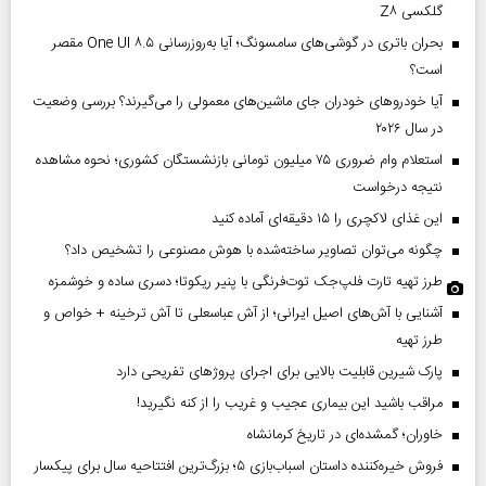
گلکسی Z۸
بحران باتری در گوشی‌های سامسونگ؛ آیا به‌روزرسانی One UI ۸.۵ مقصر
است؟
آیا خودروهای خودران جای ماشین‌های معمولی را می‌گیرند؟ بررسی وضعیت
در سال ۲۰۲۶
استعلام وام ضروری ۷۵ میلیون تومانی بازنشستگان کشوری؛ نحوه مشاهده
نتیجه درخواست
این غذای لاکچری را ۱۵ دقیقه‌ای آماده کنید
چگونه می‌توان تصاویر ساخته‌شده با هوش مصنوعی را تشخیص داد؟
طرز تهیه تارت فلپ‌جک توت‌فرنگی با پنیر ریکوتا؛ دسری ساده و خوشمزه
آشنایی با آش‌های اصیل ایرانی؛ از آش عباسعلی تا آش ترخینه + خواص و
طرز تهیه
پارک شیرین قابلیت‌ بالایی برای اجرای پروژهای تفریحی دارد
مراقب باشید این بیماری عجیب و غریب را از کنه نگیرید!
خاوران؛ گمشده‌ای در تاریخ کرمانشاه
فروش خیره‌کننده داستان اسباب‌بازی ۵؛ بزرگ‌ترین افتتاحیه سال برای پیکسار