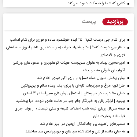
کتابی که شما را به مکث دعوت می‌کند
پربازدید
پربحث
برای شام چی درست کنم؟ | ۲۵ ایده خوشمزه، ساده و فوری برای شام امشب
ناهار چی درست کنم؟ | ۲۰ پیشنهاد خوشمزه و ساده برای ناهار امروز + غذاهای
فوری و اقتصادی
امیرحسین بهداد به عنوان سرپرست هیئت کوهنوردی و صعودهای ورزشی
آذربایجان شرقی منصوب شد
زمان پخش سریال «ماه عسل» با بازی اکبر عبدی اعلام شد
طرز تهیه مرغ و سبزیجات تابه‌ای با برنج؛ یک وعده سالم و پرپروتئین
دمای ۵۰ درجه در خوزستان | احتمال بارش‌های سیل‌آسا در ۳ استان
ببینید | آزارگر زنان به خبرنگار جام جم: در حالت عادی نبودم، مرا ببخشید
قصه سریال رویای نیمه شب اختلاف شیعه و سنی نیست/ از روند اجرای
فیلمنامه رضایت دارم
مسیر‌های راهپیمایی جاماندگان اربعین در البرز اعلام شد
به جای مانده از نقل و انتقالات؛ سپاهان و پرسپولیس سد ساختند!