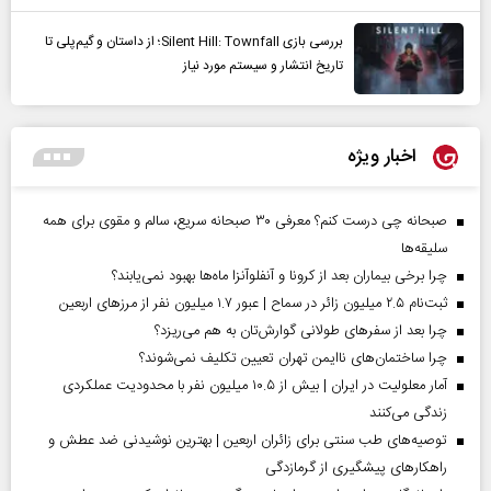
بررسی بازی Silent Hill: Townfall؛ از داستان و گیم‌پلی تا
تاریخ انتشار و سیستم مورد نیاز
اخبار ویژه
صبحانه چی درست کنم؟ معرفی ۳۰ صبحانه سریع، سالم و مقوی برای همه
سلیقه‌ها
چرا برخی بیماران بعد از کرونا و آنفلوآنزا ماه‌ها بهبود نمی‌یابند؟
ثبت‌نام ۲.۵ میلیون زائر در سماح | عبور ۱.۷ میلیون نفر از مرز‌های اربعین
چرا بعد از سفرهای طولانی گوارش‌تان به هم می‌ریزد؟
چرا ساختمان‌های ناایمن تهران تعیین تکلیف نمی‌شوند؟
آمار معلولیت در ایران | بیش از ۱۰.۵ میلیون نفر با محدودیت عملکردی
زندگی می‌کنند
توصیه‌های طب سنتی برای زائران اربعین | بهترین نوشیدنی ضد عطش و
راهکارهای پیشگیری از گرمازدگی