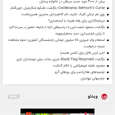
بیش از ۳۰۰۰ مورد جدید سرطان در خانواده بیماران
Castlevania: Belmont’s Curse؛ بازگشت باشکوه شکارچیان خون‌آشام
روی هر لینکی کلیک نکنید، دام کلاهبرداران سایبری همین‌جاست
سرمایه‌گذاری برای رفاه؛ هزینه یا آینده‌سازی؟
بازگشت مسعود شصت‌چی با دردسر‌های تازه؛ از شایعه حضور در میز مذاکره
تا پایان فیلمبرداری «مرد سه‌هزارچهره»
استعلام وام ضروری ۷۵ میلیون تومانی بازنشستگان کشوری؛ نحوه مشاهده
نتیجه درخواست
اجیر کردن قاتل برای کشتن همسر!
بازگشت Black Flag Resynced خبری جذاب برای دوستداران بازی
معجزه، نقشه شوهرکشی را ناکام گذاشت
توصیه‌های هلال‌احمر برای روز‌های گرم
جام‌جهانی مهاجران
ویدئو