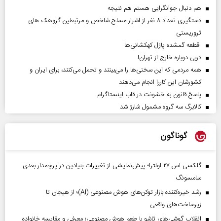
هم دنبال جوانگرایی هستم هم نتیجه
دستگیری تعداد ۸ نفر از اشرار مسلح شاخص و مرتبطین گروهک های
تروریستی
قطعه گمشده پازل کهکشانی‌ها
دربی دوباره خارج از تهران!
همه مردمی که این سختی‌ها را می‌بینند و تحمل می‌کنند، برای ایران و
کشورشان این کاررا انجام می‌دهند
پاسخ قانون به خشونت در قاب اینستاگرام
کالابرگ سه گروه مشمول شارژ شد
گوناگون
گلکسی اس ۲۷ اولترا؛ پیش‌نمایشی از تغییرات بنیادین در پرچمدار بعدی
سامسونگ
رشد خیره‌کننده بازار توکن‌های هوش مصنوعی (AI)؛ از هیجان تا
زیرساخت‌های واقعی
انقلاب گوشی‌های تاشو‌ با طعم هوش مصنوعی؛ معرفی و مقایسه خانواده