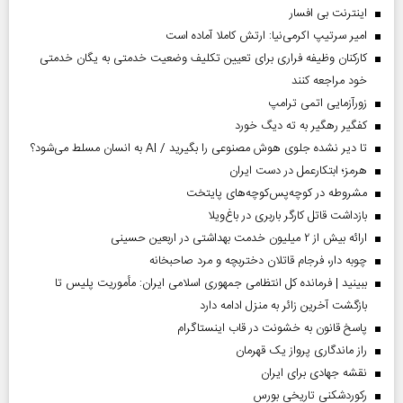
اینترنت بی افسار
امیر سرتیپ اکرمی‌نیا: ارتش کاملا آماده است
کارکنان وظیفه فراری برای تعیین تکلیف وضعیت خدمتی به یگان خدمتی
خود مراجعه کنند
زورآزمایی اتمی ترامپ
کفگیر رهگیر به ته دیگ خورد
تا دیر نشده جلوی هوش مصنوعی را بگیرید / AI به انسان مسلط می‌شود؟
هرمز؛ ابتکارعمل در دست ایران
مشروطه در کوچه‌پس‌کوچه‌های پایتخت
بازداشت قاتل کارگر باربری در باغ‌ویلا
ارائه بیش از ۲ میلیون خدمت بهداشتی در اربعین حسینی
چوبه دار، فرجام قاتلان دختربچه و مرد صاحبخانه
ببینید | فرمانده کل انتظامی جمهوری اسلامی ایران­: مأموریت پلیس تا
بازگشت آخرین زائر به منزل ادامه دارد
پاسخ قانون به خشونت در قاب اینستاگرام
راز ماندگاری پرواز یک قهرمان
نقشه جهادی برای ایران
رکوردشکنی تاریخی بورس