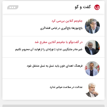
گفت و گو
جام‌جم آنلاین بررسی کرد
باج‌نیوزها؛ باج‌گیری در لباس افشاگری
در گفت‌و‌گو با جام‌جم آنلاین مطرح شد
شیر مادر جایگزین ندارد | نوزادان را از فواید آن محروم نکنیم
فرهنگ اهدای خون باید نسل به نسل منتقل شود
عدالت در سلامت میانبر ندارد