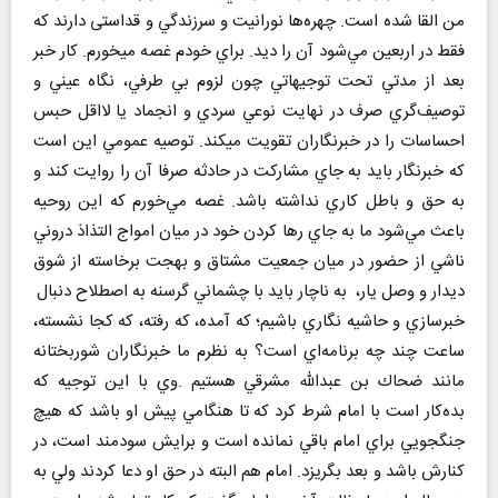
من القا شده است. چهره‌ها نورانيت و سرزندگي و قداستی دارند كه
فقط در اربعين مي‌شود آن را ديد. براي خودم غصه ميخورم. كار خبر
بعد از مدتي تحت توجيهاتي چون لزوم بي طرفي، نگاه عيني و
توصيف‌گري صرف در نهایت نوعي سردي و انجماد يا لااقل حبس
احساسات را در خبرنگاران تقويت ميكند. توصيه عمومي اين است
كه خبرنگار بايد به جاي مشاركت در حادثه صرفا آن را روايت كند و
به حق و باطل كاري نداشته باشد. غصه مي‌خورم كه اين روحيه
باعث مي‌شود ما به جاي رها كردن خود در ميان امواج التذاذ دروني
ناشي از حضور در ميان جمعيت مشتاق و بهجت برخاسته از شوق
ديدار و وصل يار، به ناچار بايد با چشماني گرسنه به اصطلاح دنبال
خبرسازي و حاشيه نگاري باشيم؛ كه آمده، كه رفته، كه كجا نشسته،
ساعت چند چه برنامه‌اي است؟ به نظرم ما خبرنگاران شوربختانه
مانند ضحاك بن عبدالله مشرقي هستيم .وي با اين توجيه كه
بده‌كار است با امام شرط كرد كه تا هنگامي پيش او باشد كه هيچ
جنگجويي براي امام باقي نمانده است و برايش سودمند است، در
كنارش باشد و بعد بگريزد. امام هم البته در حق او دعا كردند ولي به