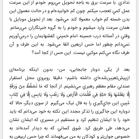
ندادي. با سرعت برق به باجه تحويل مي‌روم. خودم از اين سرعت
عمل كمي تعجب ميكنم. چون كم خوابيده‌ام و در حالت معمول اين
بدن خسته كم خواب معمولا كند مي‌شود. بعد از تحويل موبايل با
همان سرعت وارد ميشوم و خودم را به گروه خبرنگاران مي‌رسانم.
وقتي در آستانه درب حسينه امام خميني كفشهايمان را درمي‌آوريم
نمي‌دانم چطور اما حس اربعين القا مي‌شود. به اين طرف و آن
طرف نگاه مي‌كنم موكبي نيست. اين حس از كجا آمد؟
بعد از یکی دوبار جابجایی، من- بدون اینکه برنامه‌ای
از‌پیش‌تعیین‌شده‌اي داشته باشیم- دقيقا روبروي محل استقرار
صندلي مقام معظم رهبري مي‌نشينم. از آنجا كه مَا تَسْقُطُ مِنْ وَرَقَةٍ
إِلَّا يَعْلَمُهَا وَلَا حَبَّةٍ فِي ظُلُمَاتِ الْأَرْضِ وَلَا رَطْبٍ وَلَا يَابِسٍ إِلَّا فِي كِتَابٍ
مُبِينٍ اين جاي‌گيري را به فال نیک می‌گیرم. از سوی دیگر، حالا که
دوباره این جاگیری را تذکر مجدد این نکته به خود می‌دانم که باید
خود را با ایشان تنظیم کرد و مستقیم در مسیری که ایشان نشان
می‌دهد، طی طریق کرد. شوق كساني كه به ديدار آمده‌اند به
خصوص جوان‌تر و کودکان به من مي‌فهماند كه چرا حس اربيعن به