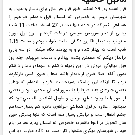
قرار است روز 29 اسفند طبق قرار هر سال براي ديدار والدین به
شهرستان بروم. به خصوص كه امسال قول داده‌ام خواهرم را
همراهي كنم كه در جاده تنها نباشد. 27 اسنفد ساعت 11 شب
پيامي از دبير سرويس سياسي دريافت كرده‌ام : روز اول نوروز
ميتوانيد به ديدار آقا برويد؟ آن ساعت خواب بودم و ساعت 1.15
شب است كه بيدار شده‌ام و به پيامك نگاه ميكنم.. دو سه باري
برانداز ميكنم كه مطمئن بشوم بيدارم و درست مي‌بينم. چند روز
قبل ديالوگي دروني در اين زمينه داشتم و سودای دیدار داشتم
بدون آنکه اصلا خبری از دیدار باشد. دهان جلوی کسی بازنکرده
بودم. تا اینکه این پیامک رسیده‌است. خودم مانده‌ام كه چطور
بعضي چيزهاي بعيد صرفا با يك مرور اجمالي محقق شود و بعضي
از امور را با وجود دعاي عريض و طويل اشك و ناله نمي‌شود كه
نميشود... علاوه بر قول همراهي خواهرم، مادرم هم بسيار حساسم
چشم انتظار است و برايش بسيار مهم است كه تنها پسرش حين
سال تحويل بر آنجا باشم به خصوص كه امسال پدرم هم در ايام
عيد در شهرستان ديگري مشغول كار است. به ناگاه عبارت «با ابي