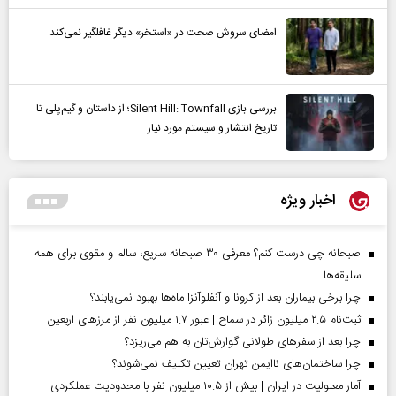
امضای سروش صحت در «استخر» دیگر غافلگیر نمی‌کند
بررسی بازی Silent Hill: Townfall؛ از داستان و گیم‌پلی تا
تاریخ انتشار و سیستم مورد نیاز
اخبار ویژه
صبحانه چی درست کنم؟ معرفی ۳۰ صبحانه سریع، سالم و مقوی برای همه
سلیقه‌ها
چرا برخی بیماران بعد از کرونا و آنفلوآنزا ماه‌ها بهبود نمی‌یابند؟
ثبت‌نام ۲.۵ میلیون زائر در سماح | عبور ۱.۷ میلیون نفر از مرز‌های اربعین
چرا بعد از سفرهای طولانی گوارش‌تان به هم می‌ریزد؟
چرا ساختمان‌های ناایمن تهران تعیین تکلیف نمی‌شوند؟
آمار معلولیت در ایران | بیش از ۱۰.۵ میلیون نفر با محدودیت عملکردی