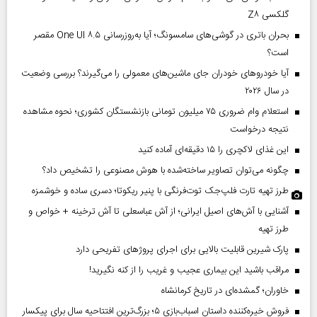
گلکسی Z۸
بحران باتری در گوشی‌های سامسونگ؛ آیا به‌روزرسانی One UI ۸.۵ مقصر
است؟
آیا خودروهای خودران جای ماشین‌های معمولی را می‌گیرند؟ بررسی وضعیت
در سال ۲۰۲۶
استعلام وام ضروری ۷۵ میلیون تومانی بازنشستگان کشوری؛ نحوه مشاهده
نتیجه درخواست
این غذای لاکچری را ۱۵ دقیقه‌ای آماده کنید
چگونه می‌توان تصاویر ساخته‌شده با هوش مصنوعی را تشخیص داد؟
طرز تهیه تارت فلپ‌جک توت‌فرنگی با پنیر ریکوتا؛ دسری ساده و خوشمزه
آشنایی با آش‌های اصیل ایرانی؛ از آش عباسعلی تا آش ترخینه + خواص و
طرز تهیه
پارک شیرین قابلیت‌ بالایی برای اجرای پروژهای تفریحی دارد
مراقب باشید این بیماری عجیب و غریب را از کنه نگیرید!
خاوران؛ گمشده‌ای در تاریخ کرمانشاه
فروش خیره‌کننده داستان اسباب‌بازی ۵؛ بزرگ‌ترین افتتاحیه سال برای پیکسار