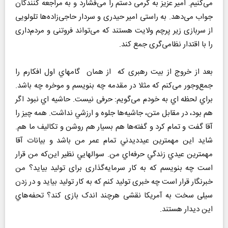
می‌کنیم. امیر عزیز به گرمی دستم را می‌فشارد و به مراجعه کنندگان
جواب می‌دهد. به راستی امیر حیدری و سردار حاجی‌زاده‌ها تلولویی
از سربازی زیر پرچم ولایت هستند که می‌تواند فروتنی و مردم‌داری
را با اقتدار نظامی‌گری جمع کند.
بعد از خروج از بیت رهبری که از همان گامهاي اول افکارم را
جمع‌و‌جور می‌کنم كه مثلا در مقدمه چه بنويسم و موخره چه باشد.
براي لحظه اي به خودم می‌گویم: حرفی نیست. حاشيه اي نبود اگر
هم بود، در مقابل متن، جاشيه‌ها جلوه و ارزشي نداشت. همه چیز را
آقا گفت و تمام كرد و گفته‌ها هم بسيار هم روشن و تكاليف ما هم.
شايد اين مهمترين عيدديدني تمام عمر من باشد و بيانات آقا
مهمترين عيدي زندگي حرفه‌اي من. سوالهايي نظير اين‌كه من قرار
است چه بنویسم که به کار سرمایه‌گذاری برای تولید بیاید؟ من
خبرنگار قرار است چه خبری تولید کنم که به کار تولید بیاید و در زدن
سیلی سخت به آمریکا نقشی هرچند اندک بازی كند؟ تحفه‌هاي
اين ديدار هستند.