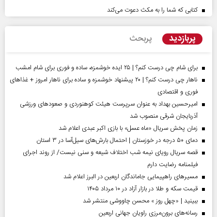
کتابی که شما را به مکث دعوت می‌کند
پربازدید
پربحث
برای شام چی درست کنم؟ | ۲۵ ایده خوشمزه، ساده و فوری برای شام امشب
ناهار چی درست کنم؟ | ۲۰ پیشنهاد خوشمزه و ساده برای ناهار امروز + غذاهای
فوری و اقتصادی
امیرحسین بهداد به عنوان سرپرست هیئت کوهنوردی و صعودهای ورزشی
آذربایجان شرقی منصوب شد
زمان پخش سریال «ماه عسل» با بازی اکبر عبدی اعلام شد
دمای ۵۰ درجه در خوزستان | احتمال بارش‌های سیل‌آسا در ۳ استان
قصه سریال رویای نیمه شب اختلاف شیعه و سنی نیست/ از روند اجرای
فیلمنامه رضایت دارم
مسیر‌های راهپیمایی جاماندگان اربعین در البرز اعلام شد
قیمت سکه و طلا در بازار آزاد در ۱۰ مرداد ۱۴۰۵
ببینید | «چهل روز » محسن چاووشی منتشر شد
رسانه‌های برون‌مرزی راویان جهانی اربعین