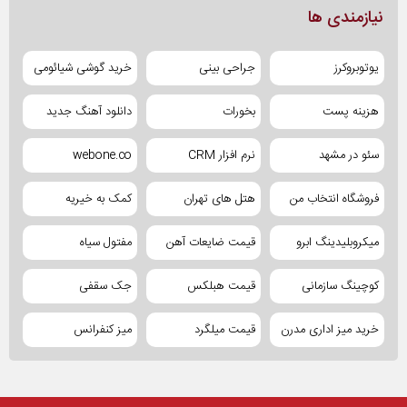
نیازمندی ها
یوتوبروکرز
جراحی بینی
خرید گوشی شیائومی
هزینه پست
بخورات
دانلود آهنگ جدید
سئو در مشهد
نرم افزار CRM
webone.co
فروشگاه انتخاب من
هتل های تهران
کمک به خیریه
میکروبلیدینگ ابرو
قیمت ضایعات آهن
مفتول سیاه
کوچینگ سازمانی
قیمت هبلکس
جک سقفی
خرید میز اداری مدرن
قیمت میلگرد
میز کنفرانس