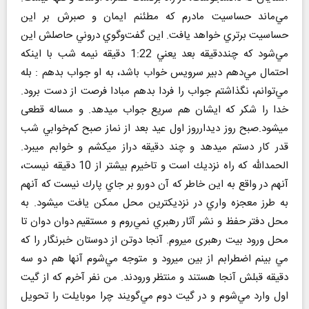
مي‌ماند حساسيت مادرم كه مطئنم ايمان و صبرش بر اين
حساسيت برتري خواهد يافت. اين گفت‌وگوي دروني حاصلش اين
مي‌شود كه چنددقيقه بعد يعني 1:22 دقيقه نيمه شب با اينكه
احتمال مي‌دهم دبير سرويس خواب باشد، به او جواب بدهم : بله
مي‌توانم، نگذاشتم جواب را فردا بدهم مبادا فرصت از دست برود.
خدا را شكر كه ايشان هم سريع جواب ميدهد. و مساله قطعی
میشود.صبح روز ديدارروز اول عید بعد از نماز صبح كم‌خوابي شب
قدر كار دستم ميدهد و چند دقيقه دراز ميكشم و خوابم ميبرد.
الحمدالله كه راه نزديك است و تاخيرم بيشتر از 10 دقيقه نيست،
آنهم در واقع به اين خاطر كه آن دورو بر جاي پارك نيست كه آنهم
به طرز معجزه واري در نزديكترين محل ممكن يافت ميشود. به
محل دفتر حفظ و نشر آثار رهبري نمي‌روم و مستقيم دوان دوان تا
محل ورود بیت رهبری ميروم. آنجا دوتن از دوستان خبرنگار را كه
مي بينم اضطرابم از بين ميرود و متوجه مي‌شوم آنها هم دو سه
دقيقه قبلش آنجا هستند و منتظر ورودند. من نفر آخرم كه از گيت
اول وارد مي‌شوم و در گيت دوم مي‌گويند چرا موبايلت را تحويل