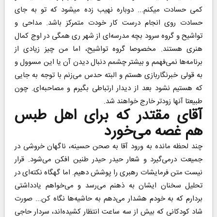
کمی حسادت میکنم... دوباره نهیب زده میشود که تو به جای
حسادت روی انجام درست کار خودت متمرکز باشد. مداحی و
تواشیح و گروه سرود بچه مدرسه‌ای از شهر ری همگی در اوج کمال
هنری هستند. مخصوصا گروه تواشیح، اما من چیز زیادی از
برنامه‌ها نمی‌فهمم و بیشتر چشمم دنبال دیدن آن یا این مسوول و
به قولی خبرنگاربازی هستم و البته حدس می‌زنم با توجه به جایی
که هستیم نشود بعد از دیدار ارتباطی بگیرم و مصاحبه‌ای. چون
طبیعتا آنها زودتر خارج خواهند شد.
آقای مقتدر که برای اهل طبس
هم غصه می‌خورد
چند لحظه مانده به ورود آقا به صحن حسینه، ناگهان خروشی در
جمیعت درمی‌گیرد و شعار حیدر حیدر طنین افکن می‌شود. قرار
نیست متن فرمایشات رهبری را پوشش دهیم. اما گهگاه نکته‌ای در
تحلیل سخنان ایشان به ذهنم می‌رسد و می‌خواهم یادداشتی
بردارم که به خودم هشدار می‌دهم به حاشیه‌ها نگاه کن... صورت
شاد کودکانی که بیش از سه ساعت انتظار کشیده‌اند، سردار حاجی