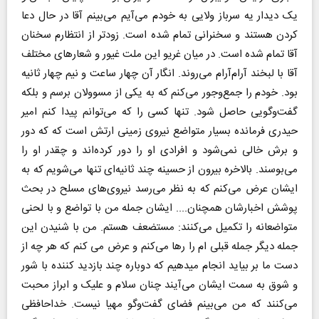
یک دیدار یه سرباز ولایی به خودم می‌آیم می‌بینم آقا در حال دعا
کردن هستند و سخنرانی تمام شده است. زودتر از انتظارم سخنان
آقا تمام شده است. در میان غریو این ملت غیور و شعارهای مختلف
آقا با لبخند آرام‌آرام می‌روند. انگار آن چهار ساعت و نیم چهار ثانیه
بود. خودم را جمع‌وجور می‌کنم که به یکی از مسوولان برسم و بلکه
گفت‌و‌گویی حاصل شود. تنها کسی را که می‌توانم پیدا کنم امیر
حیدری فرمانده بسیار متواضع نیروی زمینی ارتش است که که دور
و برش خالی نمی‌شود و افرادی او را دور کرده‌اند و چقدر او را
می‌بوسند. بالاخره بیرون از حسینه چند ثانیه‌ای تنها می‌شویم که به
ایشان عرض می‌کنم که به نظر می‌رسد نیروی‌های مسلح در بحث
پوشش اخبارشان همچنان.... ایشان جمله من با تواضع و با لحنی
متواضعانه را تکمیل می‌کنند: مستضعف هستم. من با شنیدن این
جمله دیگر جمله قبلی ام را رها می‌کنم و عرض می کنم که هر چه از
دست ما بر بیاید انجام میدهیم که دوباره چند بازدید کننده با شور
و شوق به سمت ایشان می‌آیند چنان سلام و علیک و ابراز محبت
می‌کنند که من می‌بینم فضای گفت‌و‌گو مهیا نیست. خداحافظی