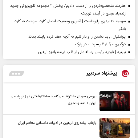
هنرمند منحصر‌به‌فردی را از دست دادیم/ پخش ۲ مجموعه تلویزیونی جدید
زنده‌یاد عبدی در آینده نزدیک
سهمیه ۶۰ لیتری پابرجاست | آخرین وضعیت اتصال کارت سوخت به کارت
بانکی
پزشکیان: باید دشمن را وادار کنیم به آنچه امضا کرده پایبند بماند
درگیری مرگبار ۲ پسرخاله در پارک
ببینید | بازدید رئیس رسانه ملی از قلب تپنده رادیو اربعین
پیشنهاد سردبیر
بررسی سریال «اعتراف می‌کنم»؛ ساختارشکنی در ژانر پلیسی
ایران + نقد و تحلیل
بازتاب پیاده‌روی اربعین در ادبیات داستانی معاصر ایران