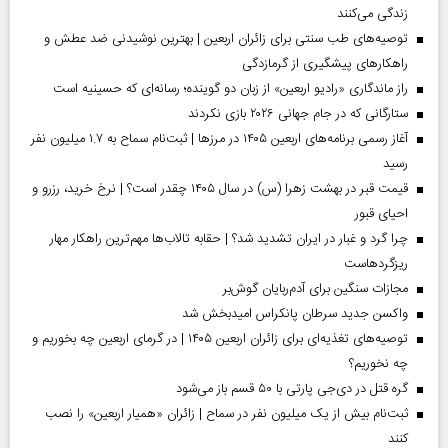
زندگی می‌کنند
توصیه‌های طب سنتی برای زائران اربعین | بهترین نوشیدنی ضد عطش و
راهکارهای پیشگیری از گرمازدگی
راز ماندگاری «رادیو اربعین» از زبان دو گوینده؛ رسانه‌ای که حسینیه است
ستارگانی که در جام جهانی ۲۰۲۶ بازی نکردند
آغاز رسمی برنامه‌های اربعین ۱۴۰۵ در مرز‌ها | ثبت‌نام سماح به ۱.۷ میلیون نفر
رسید
قیمت قبر در بهشت زهرا (س) در سال ۱۴۰۵ چقدر است؟ | نرخ خرید، رزرو و
احیای قبور
چرا گرد و غبار در ایران تشدید شد؟ | حقابه تالاب‌ها مهم‌ترین راهکار مهار
ریزگردهاست
مجازات سنگین برای آدم‌ربایان گوش‌بر
واکسن جدید سرطان پانکراس امیدبخش شد
توصیه‌های تغذیه‌ای برای زائران اربعین ۱۴۰۵ | در گرمای اربعین چه بخوریم و
چه نخوریم؟
گره قتل در دی‌جی پارتی با ۵۰ قسم باز می‌شود
ثبت‌نام بیش از یک میلیون نفر در سماح | زائران «همیار اربعین» را نصب
کنند