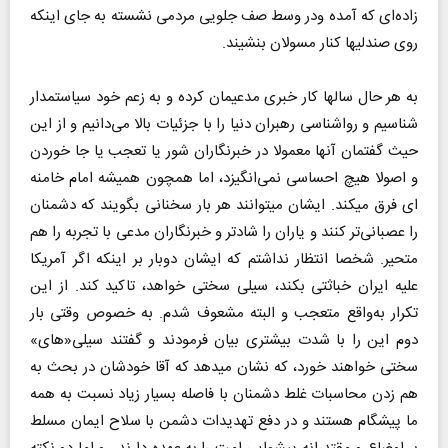
زاده‌ای که آمده ودر وسط صف جلویی مردمی نشسته به جای اینکه
روی صندلیها کنار مسولان بنشیند.
به هر حال سالها کار خبری مدعیمان کرده و به زعم خود سیاستمدار
شناسیم و رواشناسی رهبران دنیا را با جزئیات بالا می‌دانیم و از این
حیث گفتمان آنها معمولا در خبرنگاران شور یا تعجب یا جا خوردن
و اصولا هیچ احساسی نمی‌انگیزد، اما همچون همیشه امام خامنه
ای فرق میکند. ایشان میتوانند هر بار سخنانی بگویند که دشمنان
را عصبانی‌تر کنند و یاران را شادتر و خبرنگاران مدعی با تجربه را هم
متحیر. شخصا انتظار نداشتم که ایشان دوبار بر اینکه اگر آمریکا
علیه ایران خباثتی بکند، سیلی سختی خواهد، تاکید کند. از این
تکرار به‌واقع متعجب و البته مشعوف شدم. به خصوص وقتی بار
دوم این را با شدت بیشتری بیان فرمودند و گفتند سیلی«های»
سختی خواهند خورد، که نشان میدهد که آقا خودشان در بحث به
هم زدن محاسبات غلط دشمنان با فاصله بسیار زیاد نسبت به همه
ما پیشگام هستند و در دفع تهدیدات دشمن با سلاح ایمان مسلط