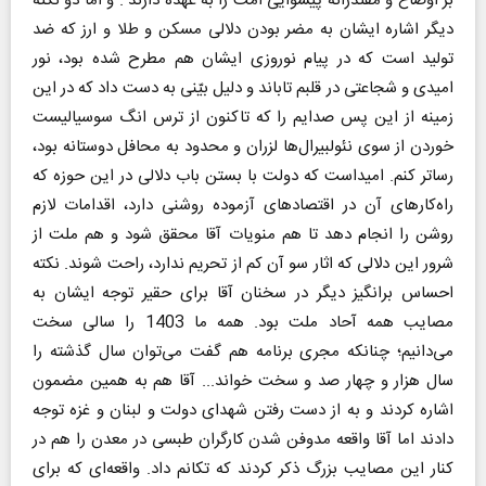
بر اوضاع و مقتدرانه پیشوایی امت را به عهده دارند . و اما دو نکته
دیگر اشاره ایشان به مضر بودن دلالی مسکن و طلا و ارز که ضد
تولید است که در پیام نوروزی ایشان هم مطرح شده بود، نور
امیدی و شجاعتی در قلبم تاباند و دلیل بیّنی به دست داد که در این
زمینه از این پس صدایم را که تاکنون از ترس انگ سوسیالیست
خوردن از سوی نئولبیرال‌ها لزران و محدود به محافل دوستانه بود،
رساتر کنم. امیداست که دولت با بستن باب دلالی در این حوزه که
راه‌کارهای آن در اقتصادهای آزموده روشنی دارد‌، اقدامات لازم
روشن را انجام دهد تا هم منویات آقا محقق شود و هم ملت از
شرور این دلالی که اثار سو آن کم از تحریم ندارد، راحت شوند. نکته
احساس برانگیز دیگر در سخنان آقا برای حقیر توجه ایشان به
مصایب همه آحاد ملت بود. همه ما 1403 را سالی سخت
می‌دانیم؛ چنانکه مجری برنامه هم گفت می‌توان سال گذشته را
سال هزار و چهار صد و سخت خواند... آقا هم به همین مضمون
اشاره کردند و به از دست رفتن شهدای دولت و لبنان و غزه توجه
دادند اما آقا واقعه مدوفن شدن کارگران طبسی در معدن را هم در
کنار این مصایب بزرگ ذکر کردند که تکانم داد. واقعه‌ای که برای