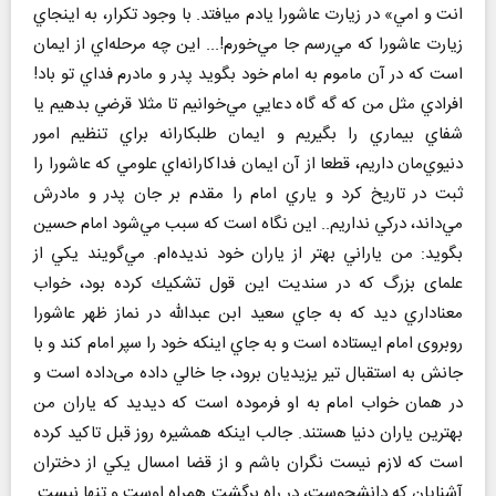
انت و امي» در زيارت عاشورا يادم ميافتد. با وجود تكرار، به اينجاي
زيارت عاشورا كه مي‌رسم جا مي‌خورم!... اين چه مرحله‌اي از ايمان
است كه در آن ماموم به امام خود بگويد پدر و مادرم فداي تو باد!
افرادي مثل من كه گه گاه دعايي مي‌خوانيم تا مثلا قرضي بدهيم يا
شفاي بيماري را بگيريم و ايمان طلبكارانه براي تنظيم امور
دنيوي‌مان داريم، قطعا از آن ايمان فداكارانه‌اي علومي كه عاشورا را
ثبت در تاريخ كرد و ياري امام را مقدم بر جان پدر و مادرش
مي‌داند، دركي نداريم.. اين نگاه است كه سبب مي‌شود امام حسين
بگويد: من ياراني بهتر از ياران خود نديده‌ام. مي‌گويند يكي از
علمای بزرگ که در سندیت اين قول تشكيك كرده بود، خواب
معناداري ديد كه به جاي سعيد ابن عبدالله در نماز ظهر عاشورا
روبروی امام ايستاده است و به جاي اينكه خود را سپر امام كند و با
جانش به استقبال تير يزيديان برود، جا خالي داده می‌داده است و
در همان خواب امام به او فرموده است كه ديديد كه ياران من
بهترين ياران دنيا هستند. جالب اينكه همشيره روز قبل تاكيد كرده
است كه لازم نيست نگران باشم و از قضا امسال يكي از دختران
آشنايان كه دانشجوست، در راه برگشت همراه اوست و تنها نيست.