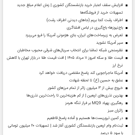
افزایش سقف اعتبار خرید بازنشستگان کشوری | زمان اعلام مبلغ جدید
تسهیلات خرید از فروشگاه‌ها
اطراف رشت کجا بریم (جاهای دیدنی اطراف رشت)
باج‌نیوزها؛ باج‌گیری در لباس افشاگری
تعرض به زیرساخت‌های ایران، بنای هژمونی آمریکا را فرو می‌ریزد
سپر آمریکا نشوید
نظرسنجی شبکه تماشا برای انتخاب سریال‌های شرقی محبوب مخاطبان
قیمت طلا و سکه امروز ۱۱ مرداد ۱۴۰۵ | افت قیمت طلا در بازار تهران با کاهش
نرخ ارز
آمریکا ماجراجویی کند پاسخ مقتضی دریافت خواهد کرد
عشق به حسین (ع) تا لحظه شهادت
خروج بیش از ۳ میلیون زائر از تمام مرز‌های کشور
بهترین نذری‌های اربعین | از کم هزینه‌ترین تا راحت‌ترین نذری‌ها
رهگیری پهپاد MQ9 بر فراز تنگه هرمز
‌زائران سبز
در کمین تروریست‌ها هستیم و آماده پاسخ قاطعیم
ثبت‌نام وام اربعین بازنشستگان کشوری آغاز شد | تسهیلات ۲۰ میلیون تومانی
با سود ۵ درصد