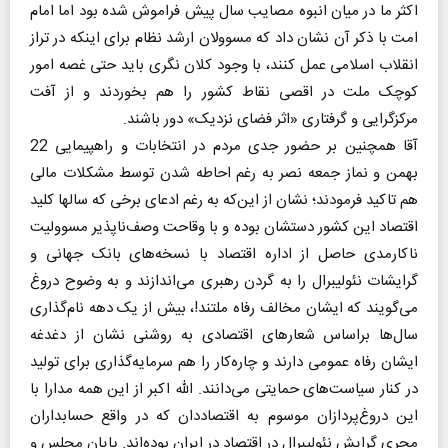
اکثر ما در میان انبوه مصایب سال پیش فراموش شده بود اما امام
امت با ذکر آن نشان داد که مسوولان ارشد نظام برای اینکه در تراز
انقلاب اسلامی عمل کنند، با وجود کلان نگری باید حتی غصه امور
کوچک ملت در اقصی نقاط کشور را هم بخوردند و از آفت
مرکزگرایی و گرفتاری «اثر فضای نزدیک» دور باشند.
آقا همچنین بر حضور جدی مردم در انتخابات و راهپیمایی 22
بهمن و نماز جمعه نصر به رغم احاطه شدن توسط مشکلات مالی
هم تاکید فرمودند؛ نشان از این‌که به رغم ادعای برخی که سالها کلید
اقتصاد این کشور دستشان بوده و با وقاحت وصف‌ناپذیر مسوولیت
ناکارمدی حاصل از اداره اقتصاد با نسخه‌های بانک جهانی و
گرایشات نئو‌لیبرال را به گردن رهبری می‌اندازند و به وضوح دروغ
می‌گویند که ایشان مخالف رفاه ملتند!، بیش از یک دهه نام‌گذاری
سال‌ها براساس شعارهای اقتصادی به روشنی نشان از دغدغه
ایشان رفاه عمومی دارند و چاره‌کار را هم سرمایه‌گذاری برای تولید
در کنار سیاست‌های حمایتی می‌دانند. الله اکبر از این همه مدارا با
این دروغ‌پردازان موسوم به اقتصاددان که در واقع حسابداران
مجری گرایش نئولیبرال در اقتصاد در ایران بوده‌اند. پایان مجلس و