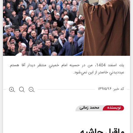
يك اسفند 1404، من در حسينه امام خميني منتظر ديدار آقا هستم.
عيدديدني خاصتر از اين نمي‌شود.
کد خبر: ۱۴۹۷۵۹۶
نویسنده
محمد زماني
ماقبل حاشيه