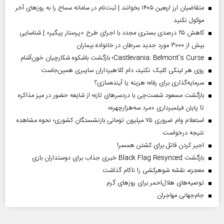
متقاضیان ارز اربعین ۱۴۰۵ بخوانند | ثبت‌نام در سامانه سماح را به روز‌های آخر
موکول نکنید
کاهش ۲۵ درصدی بستری مجدد با اجرای طرح «پرستار پیگیر» | شناسایی
بیش از ۳۰۰۰ مورد جدید سرطان در خانواده بیماران
Castlevania: Belmont’s Curse؛ بازگشت باشکوه شکارچیان خون‌آشام
روی هر لینکی کلیک نکنید، دام کلاهبرداران سایبری همین‌جاست
سرمایه‌گذاری برای رفاه؛ هزینه یا آینده‌سازی؟
بازگشت مسعود شصت‌چی با دردسر‌های تازه؛ از شایعه حضور در میز مذاکره
تا پایان فیلمبرداری «مرد سه‌هزارچهره»
استعلام وام ضروری ۷۵ میلیون تومانی بازنشستگان کشوری؛ نحوه مشاهده
نتیجه درخواست
اجیر کردن قاتل برای کشتن همسر!
بازگشت Black Flag Resynced خبری جذاب برای دوستداران بازی
معجزه، نقشه شوهرکشی را ناکام گذاشت
توصیه‌های هلال‌احمر برای روز‌های گرم
جام‌جهانی مهاجران