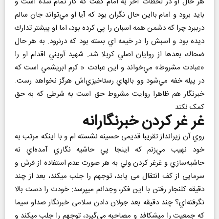
هر حال او در لحظات آخر به امام گفت كه كار تمام شده است و
بايد برود و امام بااین حال نگران بود كه آيا او مي‌تواند جان سالم
درببرد چرا كه دشمن همه اسبان را پي كرده بود، اما او پيشتر تدارك
ديده بود و اسبش را در خيمه اي بسته بود كه درنرود. به هر حال
ضحاك بعدها از روايان اصلي كربلا شد. شهيد آويني اقدام او را
«عبادت مشروط» مي‌خواند و اين عبادت « كرم ابريشمي است كه
در پيله خفه مي‌شود وو بالهاي رستاخيزي‌اش هرگز نخواهد رست.
خبرنگار هم ظاهرا روایت مشروط حق است به شرطی که به حق
کمک نکند
غر غر کردن خبرنگارانه
روي آن زيرانداز تقریبا قدیمی حسينه نشسته ام و با اينكه مرتب به
خود نهيب مي‌زنم كه اينجا پي حاشيه نگاري آمده‌اي نه
حاشيه‌سازي و غرغر كردن ولي به هر صورت عدم استفاده از فرش و
سرمایی از كف انتقال می یابد، توجهم را جلب ميكند، بعد از چند
دقيقه كلنجار رفتن با اين فكر، وجدانم ميپرسد: خودت را دست بالا
نگرفته‌اي؟ چند دقیقه بعد جولان دادن سلامی خبرنگار صداو سیما
که جمعیت را میشکافد و مصاحبه می‌گیرد، توجهم را جلب میکند و