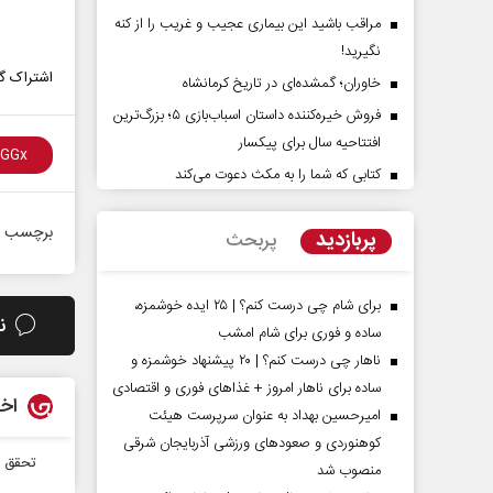
مراقب باشید این بیماری عجیب و غریب را از کنه
نگیرید!
اشتراک گذ
خاوران؛ گمشده‌ای در تاریخ کرمانشاه
فروش خیره‌کننده داستان اسباب‌بازی ۵؛ بزرگ‌ترین
افتتاحیه سال برای پیکسار
کتابی که شما را به مکث دعوت می‌کند
مقاومت در برابر
از باتلاق انرژی تا بن‌بست ترامپ
برچسب ه
پربازدید
پربحث
کمیسیون اجتماعی
رضا سپهوند - سخنگوی کمیسیون انرژی مجلس
برای شام چی درست کنم؟ | ۲۵ ایده خوشمزه،
ن
ساده و فوری برای شام امشب
ناهار چی درست کنم؟ | ۲۰ پیشنهاد خوشمزه و
ساده برای ناهار امروز + غذاهای فوری و اقتصادی
اخب
امیرحسین بهداد به عنوان سرپرست هیئت
کوهنوردی و صعودهای ورزشی آذربایجان شرقی
تحقق ۱.۴همت اعتبار مالیاتی برای توسعه اقتصاد دانش‌بنیان
منصوب شد