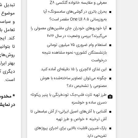
معرفی و مقایسه خانواده گلکسی Z۸
تبدیل شد
بحران باتری در گوشی‌های سامسونگ؛ آیا
موضوع بای
به‌روزرسانی One UI ۸.۵ مقصر است؟
و سیاست
آیا خودروهای خودران جای ماشین‌های معمولی را
می‌گیرند؟ بررسی وضعیت در سال ۲۰۲۶
کند. ایج
استعلام وام ضروری ۷۵ میلیون تومانی
تا بتوان
بازنشستگان کشوری؛ نحوه مشاهده نتیجه
روش‌های 
درخواست
بهتر ایرا
این غذای لاکچری را ۱۵ دقیقه‌ای آماده کنید
دیگری که
چگونه می‌توان تصاویر ساخته‌شده با هوش
است.
مصنوعی را تشخیص داد؟
طرز تهیه تارت فلپ‌جک توت‌فرنگی با پنیر ریکوتا؛
* مخدومی
دسری ساده و خوشمزه
در نمای
آشنایی با آش‌های اصیل ایرانی؛ از آش عباسعلی تا
آش ترخینه + خواص و طرز تهیه
پارک شیرین قابلیت‌ بالایی برای اجرای پروژهای
تفریحی دارد