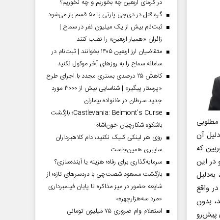
در گرمای اربعین چه بخوریم و چه نخوریم؟
گره قتل در دی‌جی پارتی با ۵۰ قسم باز می‌شود
ثبت‌نام بیش از یک میلیون نفر در سماح |
زائران «همیار اربعین» را نصب کنند
متقاضیان ارز اربعین ۱۴۰۵ بخوانند | ثبت‌نام در
سامانه سماح را به روز‌های آخر موکول نکنید
کاهش ۲۵ درصدی بستری مجدد با اجرای طرح
«پرستار پیگیر» | شناسایی بیش از ۳۰۰۰ مورد
جدید سرطان در خانواده بیماران
Castlevania: Belmont’s Curse؛ بازگشت
 مطلوبی
باشکوه شکارچیان خون‌آشام
دلیل آن
روی هر لینکی کلیک نکنید، دام کلاهبرداران
بین که
سایبری همین‌جاست
در این
سرمایه‌گذاری برای رفاه؛ هزینه یا آینده‌سازی؟
بازگشت مسعود شصت‌چی با دردسر‌های تازه؛ از
ه‌دلیل
شایعه حضور در میز مذاکره تا پایان فیلمبرداری
در واقع
«مرد سه‌هزارچهره»
، بدون
استعلام وام ضروری ۷۵ میلیون تومانی
 پیش‌رو