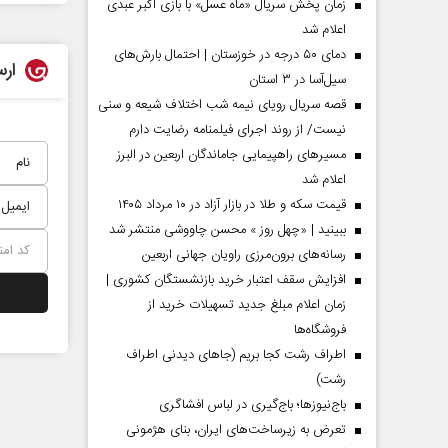
زمان پخش سریال «ماه عسل» با بازی اکبر عبدی
اعلام شد
دمای ۵۰ درجه در خوزستان | احتمال بارش‌های
ارس
سیل‌آسا در ۳ استان
قصه سریال رویای نیمه شب اختلاف شیعه و سنی
نیست/ از روند اجرای فیلمنامه رضایت دارم
مسیر‌های راهپیمایی جاماندگان اربعین در البرز
اعلام شد
قیمت سکه و طلا در بازار آزاد در ۱۰ مرداد ۱۴۰۵
ببینید | «چهل روز » محسن چاووشی منتشر شد
مردادماه
صفحات نخست روزنامه ها‌ی‌سه‌شنبه ۶ مردادماه
صفحات
رسانه‌های برون‌مرزی راویان جهانی اربعین
افزایش سقف اعتبار خرید بازنشستگان کشوری |
زمان اعلام مبلغ جدید تسهیلات خرید از
فروشگاه‌ها
اطراف رشت کجا بریم (جاهای دیدنی اطراف
رشت)
باج‌نیوزها؛ باج‌گیری در لباس افشاگری
تعرض به زیرساخت‌های ایران، بنای هژمونی