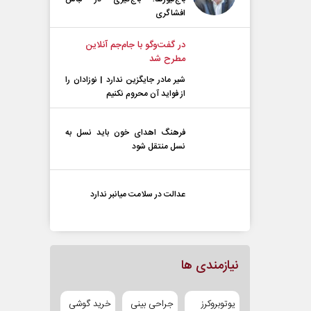
افشاگری
در گفت‌و‌گو با جام‌جم آنلاین
مطرح شد
شیر مادر جایگزین ندارد | نوزادان را
از فواید آن محروم نکنیم
فرهنگ اهدای خون باید نسل به
نسل منتقل شود
عدالت در سلامت میانبر ندارد
نیازمندی ها
یوتوبروکرز
جراحی بینی
خرید گوشی