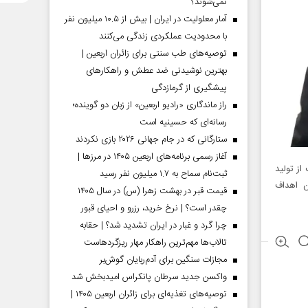
نمی‌شوند؟
آمار معلولیت در ایران | بیش از ۱۰.۵ میلیون نفر
با محدودیت عملکردی زندگی می‌کنند
توصیه‌های طب سنتی برای زائران اربعین |
بهترین نوشیدنی ضد عطش و راهکارهای
پیشگیری از گرمازدگی
راز ماندگاری «رادیو اربعین» از زبان دو گوینده؛
رسانه‌ای که حسینیه است
ستارگانی که در جام جهانی ۲۰۲۶ بازی نکردند
آغاز رسمی برنامه‌های اربعین ۱۴۰۵ در مرز‌ها |
ز تولید
ثبت‌نام سماح به ۱.۷ میلیون نفر رسید
بی به این اهداف
قیمت قبر در بهشت زهرا (س) در سال ۱۴۰۵
چقدر است؟ | نرخ خرید، رزرو و احیای قبور
چرا گرد و غبار در ایران تشدید شد؟ | حقابه
تالاب‌ها مهم‌ترین راهکار مهار ریزگردهاست
مجازات سنگین برای آدم‌ربایان گوش‌بر
واکسن جدید سرطان پانکراس امیدبخش شد
توصیه‌های تغذیه‌ای برای زائران اربعین ۱۴۰۵ |