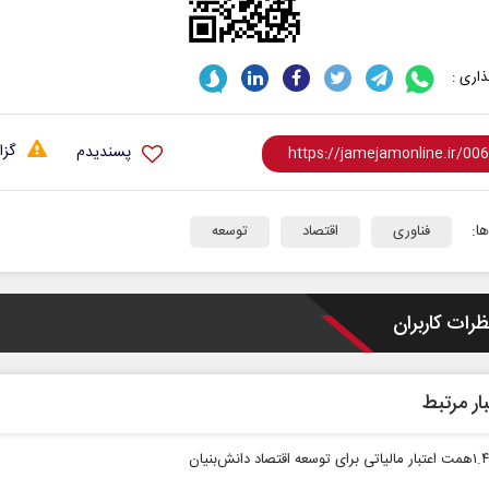
اری :
گزا
پسندیدم
حکایت یک تاریخ و دو زندگی
چرایی عقب‌نشینی ت
ا:
نرگس خانعلی‌زاده - روزنامه‌نگار
فناوری
اقتصاد
توسعه
دکتر یدالله جوانی - تحلیلگر مسائ
ظرات کاربران
ار مرتبط