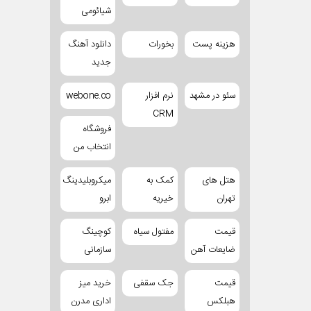
شیائومی
هزینه پست
بخورات
دانلود آهنگ
جدید
سئو در مشهد
نرم افزار
webone.co
CRM
فروشگاه
انتخاب من
هتل های
کمک به
میکروبلیدینگ
تهران
خیریه
ابرو
قیمت
مفتول سیاه
کوچینگ
ضایعات آهن
سازمانی
قیمت
جک سقفی
خرید میز
هبلکس
اداری مدرن