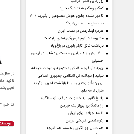
زورآزمایی اتمی ترامپ
کفگیر رهگیر به ته دیگ خورد
تا دیر نشده جلوی هوش مصنوعی را بگیرید / AI
به انسان مسلط می‌شود؟
هرمز؛ ابتکارعمل در دست ایران
مشروطه در کوچه‌پس‌کوچه‌های پایتخت
بازداشت قاتل کارگر باربری در باغ‌ویلا
ارائه بیش از ۲ میلیون خدمت بهداشتی در اربعین
حسینی
چوبه دار، فرجام قاتلان دختربچه و مرد صاحبخانه
در سال‌ه
ببینید | فرمانده کل انتظامی جمهوری اسلامی
ایران­: مأموریت پلیس تا بازگشت آخرین زائر به
تعیین‌شد
منزل ادامه دارد
پاسخ قانون به خشونت در قاب اینستاگرام
کد خبر: ۱۴۹۲۵۲۳
راز ماندگاری پرواز یک قهرمان
نقشه جهادی برای ایران
رکوردشکنی تاریخی بورس
نویسند
هم دنبال جوانگرایی هستم هم نتیجه