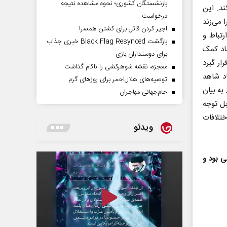
بازنشستگان کشوری؛ نحوه مشاهده نتیجه
ند. این
درخواست
ا می‌زند
اجیر کردن قاتل برای کشتن همسر!
تباط و
بازگشت Black Flag Resynced خبری جذاب
ستیابی رشد ۸ درصدی اقتصاد کمک
برای دوستداران بازی
ار گیرد
معجزه، نقشه شوهرکشی را ناکام گذاشت
اد شاهد
توصیه‌های هلال‌احمر برای روز‌های گرم
به بیان
جام‌جهانی مهاجران
ابل توجه
ختلافات
ویدئو
ی بود و