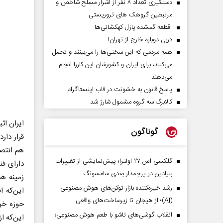
دستگیری تعداد ۸ نفر از اشرار مسلح شاخص و
مرتبطین گروهک های تروریستی
قطعه گمشده پازل کهکشانی‌ها
دربی دوباره خارج از تهران!
همه مردمی که این سختی‌ها را می‌بینند و تحمل
می‌کنند، برای ایران و کشورشان این کاررا انجام
می‌دهند
پاسخ قانون به خشونت در قاب اینستاگرام
کالابرگ سه گروه مشمول شارژ شد
ایران اث
گوناگون
قرار دار
هم انتص
گلکسی اس ۲۷ اولترا؛ پیش‌نمایشی از تغییرات
دارای ف
بنیادین در پرچمدار بعدی سامسونگ
زمینه ه
رشد خیره‌کننده بازار توکن‌های هوش مصنوعی
این‌که ا
(AI)؛ از هیجان تا زیرساخت‌های واقعی
حوزه خو
انقلاب گوشی‌های تاشو‌ با طعم هوش مصنوعی؛
این‌که ا