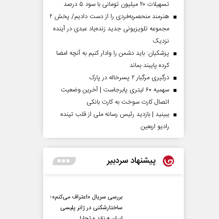
تسهیلات ۲۰ میلیون تومانی با سود ۵ درصد
هنرمند منحصر‌به‌فردی را از دست دادیم/ پخش ۲
مجموعه تلویزیونی جدید زنده‌یاد عبدی در آینده
نزدیک
پزشکیان: باید دشمن را وادار کنیم به آنچه امضا
کرده پایبند بماند
درگیری مرگبار ۲ پسرخاله در پارک
سهمیه ۶۰ لیتری پابرجاست | آخرین وضعیت
اتصال کارت سوخت به کارت بانکی
ببینید | بازدید رئیس رسانه ملی از قلب تپنده
رادیو اربعین
پیشنهاد سردبیر
بررسی سریال «اعتراف می‌کنم»؛
ساختارشکنی در ژانر پلیسی
ایران + نقد و تحلیل