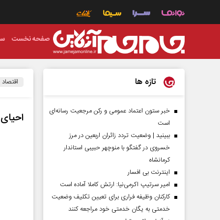
صفحه نخست
سی
تازه ها
اقتصاد
خبر ستون اعتماد عمومی و رکن مرجعیت رسانه‌ای
احیای 
است
ببینید | وضعیت تردد زائران اربعین در مرز
خسروی در گفتگو با منوچهر حبیبی استاندار
کرمانشاه
اینترنت بی افسار
امیر سرتیپ اکرمی‌نیا: ارتش کاملا آماده است
کارکنان وظیفه فراری برای تعیین تکلیف وضعیت
خدمتی به یگان خدمتی خود مراجعه کنند