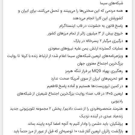
شبکه‌های سیما
همه مردمی که این سختی‌ها را می‌بینند و تحمل می‌کنند، برای ایران و
کشورشان این کاررا انجام می‌دهند
پاسخ قانون به خشونت در قاب اینستاگرام
خروج بیش از ۳ میلیون زائر از تمام مرز‌های کشور
درگیری مرگبار ۲ پسرخاله در پارک
عملیات گسترده ارتش یمن علیه نیروهای سعودی
ویژه‌برنامه‌های اربعین شبکه‌های سیما اعلام شد؛ از ارتباط زنده با کربلا تا روایت
بزرگ‌ترین اجتماع معنوی جهان
رهگیری پهپاد MQ9 بر فراز تنگه هرمز
لغو تحریم‌های ایران از سوی آمریکا صحت ندارد
در کمین تروریست‌ها هستیم و آماده پاسخ قاطعیم
اربعین ۱۴۰۵ در قاب صدا؛ روایت بزرگ‌ترین اجتماع شیعیان از شبکه‌های
رادیویی
هنرمند منحصر‌به‌فردی را از دست دادیم/ پخش ۲ مجموعه تلویزیونی جدید
زنده‌یاد عبدی در آینده نزدیک
پزشکیان: باید دشمن را وادار کنیم به آنچه امضا کرده پایبند بماند
بازگشت زائران اربعین آغاز شد؛ ۱۰ توصیه‌ای که قبل از عبور از مرز حتماً باید