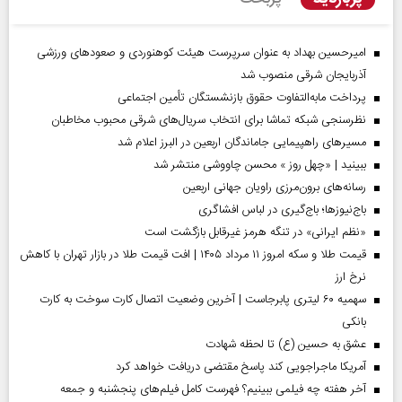
امیرحسین بهداد به عنوان سرپرست هیئت کوهنوردی و صعودهای ورزشی
آذربایجان شرقی منصوب شد
پرداخت مابه‌التفاوت حقوق بازنشستگان تأمین اجتماعی
نظرسنجی شبکه تماشا برای انتخاب سریال‌های شرقی محبوب مخاطبان
مسیر‌های راهپیمایی جاماندگان اربعین در البرز اعلام شد
ببینید | «چهل روز » محسن چاووشی منتشر شد
رسانه‌های برون‌مرزی راویان جهانی اربعین
باج‌نیوزها؛ باج‌گیری در لباس افشاگری
«نظم ایرانی» در تنگه هرمز غیرقابل بازگشت است
قیمت طلا و سکه امروز ۱۱ مرداد ۱۴۰۵ | افت قیمت طلا در بازار تهران با کاهش
نرخ ارز
سهمیه ۶۰ لیتری پابرجاست | آخرین وضعیت اتصال کارت سوخت به کارت
بانکی
عشق به حسین (ع) تا لحظه شهادت
آمریکا ماجراجویی کند پاسخ مقتضی دریافت خواهد کرد
آخر هفته چه فیلمی ببینیم؟ فهرست کامل فیلم‌های پنجشنبه و جمعه