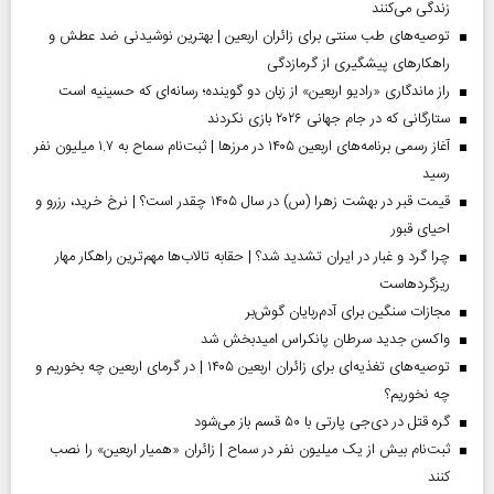
زندگی می‌کنند
توصیه‌های طب سنتی برای زائران اربعین | بهترین نوشیدنی ضد عطش و
راهکارهای پیشگیری از گرمازدگی
راز ماندگاری «رادیو اربعین» از زبان دو گوینده؛ رسانه‌ای که حسینیه است
ستارگانی که در جام جهانی ۲۰۲۶ بازی نکردند
آغاز رسمی برنامه‌های اربعین ۱۴۰۵ در مرز‌ها | ثبت‌نام سماح به ۱.۷ میلیون نفر
رسید
قیمت قبر در بهشت زهرا (س) در سال ۱۴۰۵ چقدر است؟ | نرخ خرید، رزرو و
احیای قبور
چرا گرد و غبار در ایران تشدید شد؟ | حقابه تالاب‌ها مهم‌ترین راهکار مهار
ریزگردهاست
مجازات سنگین برای آدم‌ربایان گوش‌بر
واکسن جدید سرطان پانکراس امیدبخش شد
توصیه‌های تغذیه‌ای برای زائران اربعین ۱۴۰۵ | در گرمای اربعین چه بخوریم و
چه نخوریم؟
گره قتل در دی‌جی پارتی با ۵۰ قسم باز می‌شود
ثبت‌نام بیش از یک میلیون نفر در سماح | زائران «همیار اربعین» را نصب
کنند