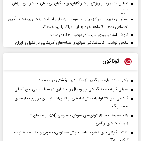
تجلیل مدیر رادیو ورزش از خبرنگاران؛ روایتگران بی‌ادعای افتخارهای ورزش
ایران
تعطیلی تدریجی مراکز دیالیز خصوصی به دلیل انباشت بدهی بیمه‌ها/ تأمین
اجتماعی بدهی ۹ ماهه خود به این مراکز را پرداخت کند
فروش 44 میلیاردی سینما در دومین هفته‌ی مرداد
عکس نوشت | کالبدشکافی سوگیری رسانه‌های آمریکایی در تقابل با ایران
گوناگون
راهی ساده برای جلوگیری از چک‌های برگشتی در معاملات
معرفی گونه جدید گیاهی چهارمحال و بختیاری در مجله علمی بین المللی
گلکسی اس ۲۷ اولترا؛ پیش‌نمایشی از تغییرات بنیادین در پرچمدار بعدی
سامسونگ
رشد خیره‌کننده بازار توکن‌های هوش مصنوعی (AI)؛ از هیجان تا
زیرساخت‌های واقعی
انقلاب گوشی‌های تاشو‌ با طعم هوش مصنوعی؛ معرفی و مقایسه خانواده
گلکسی Z۸