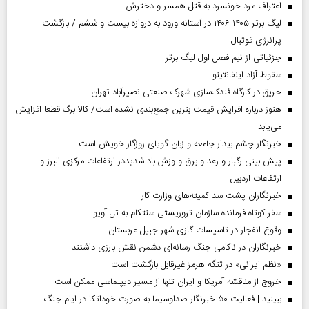
اعتراف مرد خونسرد به قتل همسر و دخترش
لیگ برتر ۱۴۰۵-۱۴۰۶ در آستانه ورود به دروازه بیست و ششم / بازگشت
پرانرژی فوتبال
جزئیاتی از نیم فصل اول لیگ برتر
سقوط آزاد اینفانتینو
حریق در کارگاه فندک‌سازی شهرک صنعتی نصیرآباد تهران
هنوز درباره افزایش قیمت بنزین جمع‌بندی نشده است/ کالا برگ قطعا افزایش
می‌یابد
خبرنگار چشم بیدار جامعه و زبان گویای روزگار خویش است
پیش بینی رگبار و رعد و برق و وزش باد شدیددر ارتفاعات مرکزی البرز و
ارتفاعات اردبیل
خبرنگاران پشت سد کمیته‌های وزارت کار
سفر کوتاه فرمانده سازمان تروریستی سنتکام به تل آویو
وقوع انفجار در تاسیسات گازی شهر جبیل عربستان
خبرنگاران در ناکامی جنگ رسانه‌ای دشمن نقش بارزی داشتند
«نظم ایرانی» در تنگه هرمز غیرقابل بازگشت است
خروج از مناقشه آمریکا و ایران تنها از مسیر دیپلماسی ممکن است
ببینید | فعالیت ۵۰ خبرنگار صداوسیما به صورت خوداتکا در ایام جنگ