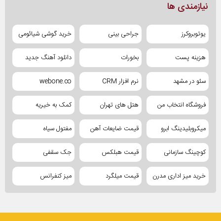
نیازمندی ها
یوتوبروکرز
جراحی بینی
خرید گوشی شیائومی
هزینه پست
بخورات
دانلود آهنگ جدید
سئو در مشهد
نرم افزار CRM
webone.co
فروشگاه انتخاب من
هتل های تهران
کمک به خیریه
میکروبلیدینگ ابرو
قیمت ضایعات آهن
مفتول سیاه
کوچینگ سازمانی
قیمت هبلکس
جک سقفی
خرید میز اداری مدرن
قیمت میلگرد
میز کنفرانس