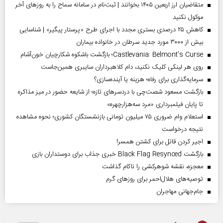
متقاضیان ارز اربعین ۱۴۰۵ بخوانند | ثبت‌نام در سامانه سماح را به روز‌های آخر
موکول نکنید
کاهش ۲۵ درصدی بستری مجدد با اجرای طرح «پرستار پیگیر» | شناسایی
بیش از ۳۰۰۰ مورد جدید سرطان در خانواده بیماران
Castlevania: Belmont’s Curse؛ بازگشت باشکوه شکارچیان خون‌آشام
روی هر لینکی کلیک نکنید، دام کلاهبرداران سایبری همین‌جاست
سرمایه‌گذاری برای رفاه؛ هزینه یا آینده‌سازی؟
بازگشت مسعود شصت‌چی با دردسر‌های تازه؛ از شایعه حضور در میز مذاکره
تا پایان فیلمبرداری «مرد سه‌هزارچهره»
استعلام وام ضروری ۷۵ میلیون تومانی بازنشستگان کشوری؛ نحوه مشاهده
نتیجه درخواست
اجیر کردن قاتل برای کشتن همسر!
بازگشت Black Flag Resynced خبری جذاب برای دوستداران بازی
معجزه، نقشه شوهرکشی را ناکام گذاشت
توصیه‌های هلال‌احمر برای روز‌های گرم
جام‌جهانی مهاجران