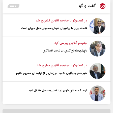
گفت و گو
در گفت‌و‌گو با جام‌جم آنلاین تشریح شد
فاصله ایران با پیشرو‌ان هوش مصنوعی قابل جبران است
جام‌جم آنلاین بررسی کرد
باج‌نیوزها؛ باج‌گیری در لباس افشاگری
در گفت‌و‌گو با جام‌جم آنلاین مطرح شد
شیر مادر جایگزین ندارد | نوزادان را از فواید آن محروم نکنیم
فرهنگ اهدای خون باید نسل به نسل منتقل شود