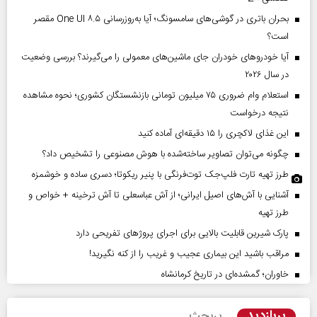
بحران باتری در گوشی‌های سامسونگ؛ آیا به‌روزرسانی One UI ۸.۵ مقصر
است؟
آیا خودروهای خودران جای ماشین‌های معمولی را می‌گیرند؟ بررسی وضعیت
در سال ۲۰۲۶
استعلام وام ضروری ۷۵ میلیون تومانی بازنشستگان کشوری؛ نحوه مشاهده
نتیجه درخواست
این غذای لاکچری را ۱۵ دقیقه‌ای آماده کنید
چگونه می‌توان تصاویر ساخته‌شده با هوش مصنوعی را تشخیص داد؟
طرز تهیه تارت فلپ‌جک توت‌فرنگی با پنیر ریکوتا؛ دسری ساده و خوشمزه
آشنایی با آش‌های اصیل ایرانی؛ از آش عباسعلی تا آش ترخینه + خواص و
طرز تهیه
پارک شیرین قابلیت‌ بالایی برای اجرای پروژهای تفریحی دارد
مراقب باشید این بیماری عجیب و غریب را از کنه نگیرید!
خاوران؛ گمشده‌ای در تاریخ کرمانشاه
پربازدید
پربحث