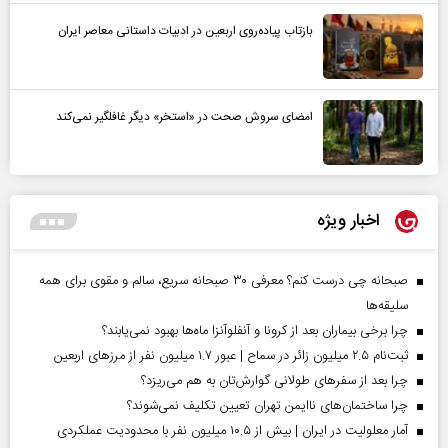
بازتاب پیاده‌روی اربعین در ادبیات داستانی معاصر ایران
امضای سروش صحت در «استخر» دیگر غافلگیر نمی‌کند
اخبار ویژه
صبحانه چی درست کنم؟ معرفی ۳۰ صبحانه سریع، سالم و مقوی برای همه
سلیقه‌ها
چرا برخی بیماران بعد از کرونا و آنفلوآنزا ماه‌ها بهبود نمی‌یابند؟
ثبت‌نام ۲.۵ میلیون زائر در سماح | عبور ۱.۷ میلیون نفر از مرز‌های اربعین
چرا بعد از سفرهای طولانی گوارش‌تان به هم می‌ریزد؟
چرا ساختمان‌های ناایمن تهران تعیین تکلیف نمی‌شوند؟
آمار معلولیت در ایران | بیش از ۱۰.۵ میلیون نفر با محدودیت عملکردی