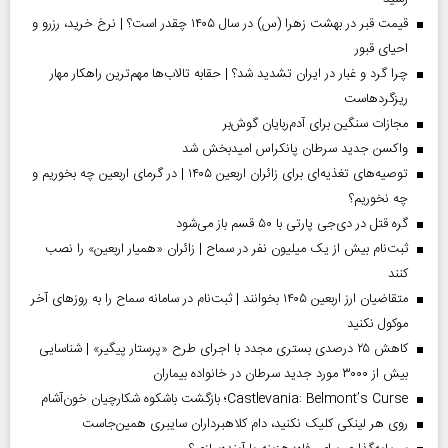
قیمت قبر در بهشت زهرا (س) در سال ۱۴۰۵ چقدر است؟ | نرخ خرید، رزرو و
احیای قبور
چرا گرد و غبار در ایران تشدید شد؟ | حقابه تالاب‌ها مهم‌ترین راهکار مهار
ریزگردهاست
مجازات سنگین برای آدم‌ربایان گوش‌بر
واکسن جدید سرطان پانکراس امیدبخش شد
توصیه‌های تغذیه‌ای برای زائران اربعین ۱۴۰۵ | در گرمای اربعین چه بخوریم و
چه نخوریم؟
گره قتل در دی‌جی پارتی با ۵۰ قسم باز می‌شود
ثبت‌نام بیش از یک میلیون نفر در سماح | زائران «همیار اربعین» را نصب
کنند
متقاضیان ارز اربعین ۱۴۰۵ بخوانند | ثبت‌نام در سامانه سماح را به روز‌های آخر
موکول نکنید
کاهش ۲۵ درصدی بستری مجدد با اجرای طرح «پرستار پیگیر» | شناسایی
بیش از ۳۰۰۰ مورد جدید سرطان در خانواده بیماران
Castlevania: Belmont’s Curse؛ بازگشت باشکوه شکارچیان خون‌آشام
روی هر لینکی کلیک نکنید، دام کلاهبرداران سایبری همین‌جاست