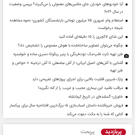
آیا خودروهای خودران جای ماشین‌های معمولی را می‌گیرند؟ بررسی وضعیت
در سال ۲۰۲۶
استعلام وام ضروری ۷۵ میلیون تومانی بازنشستگان کشوری؛ نحوه مشاهده
نتیجه درخواست
این غذای لاکچری را ۱۵ دقیقه‌ای آماده کنید
چگونه می‌توان تصاویر ساخته‌شده با هوش مصنوعی را تشخیص داد؟
طرز تهیه تارت فلپ‌جک توت‌فرنگی با پنیر ریکوتا؛ دسری ساده و خوشمزه
آشنایی با آش‌های اصیل ایرانی؛ از آش عباسعلی تا آش ترخینه + خواص و
طرز تهیه
پارک شیرین قابلیت‌ بالایی برای اجرای پروژهای تفریحی دارد
مراقب باشید این بیماری عجیب و غریب را از کنه نگیرید!
خاوران؛ گمشده‌ای در تاریخ کرمانشاه
فروش خیره‌کننده داستان اسباب‌بازی ۵؛ بزرگ‌ترین افتتاحیه سال برای پیکسار
کتابی که شما را به مکث دعوت می‌کند
پربازدید
پربحث