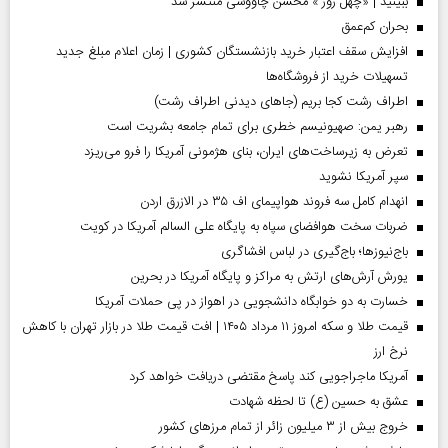
ببینید | «چهل روز » محسن چاووشی منتشر شد
بحران کم‌عمق
افزایش سقف اعتبار خرید بازنشستگان کشوری | زمان اعلام مبلغ جدید
تسهیلات خرید از فروشگاه‌ها
اطراف رشت کجا بریم (جاهای دیدنی اطراف رشت)
رهبر یمن: صهیونیسم خطری برای تمام جامعه بشریت است
تعرض به زیرساخت‌های ایران، بنای هژمونی آمریکا را فرو می‌ریزد
سپر آمریکا نشوید
انهدام کامل سه فروند هواپیمای اف ۳۵ در الازرق اردن
ضربات سخت هوافضای سپاه به پایگاه علی السالم آمریکا در کویت
باج‌نیوزها؛ باج‌گیری در لباس افشاگری
یورش آرش‌های ارتش به مراکز و پایگاه‌ آمریکا در بحرین
خسارت به دو خوابگاه دانشجویی در اهواز در پی حملات آمریکا
قیمت طلا و سکه امروز ۱۱ مرداد ۱۴۰۵ | افت قیمت طلا در بازار تهران با کاهش
نرخ ارز
آمریکا ماجراجویی کند پاسخ مقتضی دریافت خواهد کرد
عشق به حسین (ع) تا لحظه شهادت
خروج بیش از ۳ میلیون زائر از تمام مرز‌های کشور