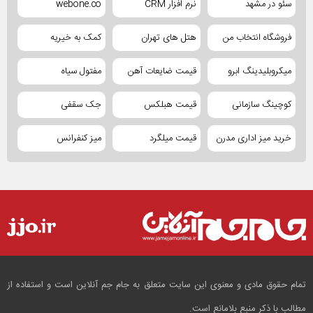
سئو در مشهد
نرم افزار CRM
webone.co
فروشگاه انتخاب من
هتل های تهران
کمک به خیریه
میکروبلیدینگ ابرو
قیمت ضایعات آهن
مفتول سیاه
کوچینگ سازمانی
قیمت هبلکس
جک سقفی
خرید میز اداری مدرن
قیمت میلگرد
میز کنفرانس
تمام حقوق مادی و معنوی این سایت متعلق به جام جم آنلاین است و استفاده از
مطالب با ذکر منبع بلامانع است.