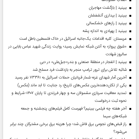
ببینید | بازگشت مهاجران
ببینید | بیداری آتشفشان
ببینید | رازهای خشکسالی
ببینید | پهپادی به اندازه پشه
عربستان: کلیه اقدامات یک‌جانبه اسرائیل در خاک فلسطین باطل است
«شوق پرواز» به آنتن شبکه نمایش رسید؛ روایت زندگی شهید عباس بابایی در
سالروز شهادت
ببینید | انفجار در منطقۀ صنعتی و بندر«جبل‌علی» در دبی
شائبه تلاش برای ترور ترامپ منجر به بازداشت فرد مسلح شد
آخرین آمار شهدای غزه؛ شمار قربانیان حملات اسرائیل به ۷۳۳۸۱ نفر رسید
یکی از تکان‌دهنده‌ترین عکس‌های تاریخ؛ رد جنایت تا ابد ماند (عکس)
تمدید معافیت سربازی مشمولان سه و چهار فرزندی تا پایان ۱۴۰۷؛ شرایط و
نحوه ثبت درخواست
آخر هفته چه فیلمی ببینیم؟ فهرست کامل فیلم‌های پنجشنبه و جمعه
شبکه‌های سیما
راز قبض‌های نجومی برق فاش شد؛ چرا هزینه برق برخی مشترکان چند برابر
می‌شود؟