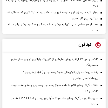
پایان همکاری باشگاه استقلال با رامین رضاییان / رامین به پرسپولیس نزدیک
شد؟
رویای تیم ملی، زیر آوار مدرسه / روایت دختر ژیمناستیک‌کاری که آسمانی شد
ایرانیان پای کار اربعین
هشدار هواشناسی برای تهران؛ وزش باد شدید، گردوخاک و بارش باران در راه
است
گوناگون
گلکسی اس ۲۷ اولترا؛ پیش‌نمایشی از تغییرات بنیادین در پرچمدار بعدی
سامسونگ
رشد خیره‌کننده بازار توکن‌های هوش مصنوعی (AI)؛ از هیجان تا
زیرساخت‌های واقعی
انقلاب گوشی‌های تاشو‌ با طعم هوش مصنوعی؛ معرفی و مقایسه خانواده
گلکسی Z۸
بحران باتری در گوشی‌های سامسونگ؛ آیا به‌روزرسانی One UI ۸.۵ مقصر
است؟