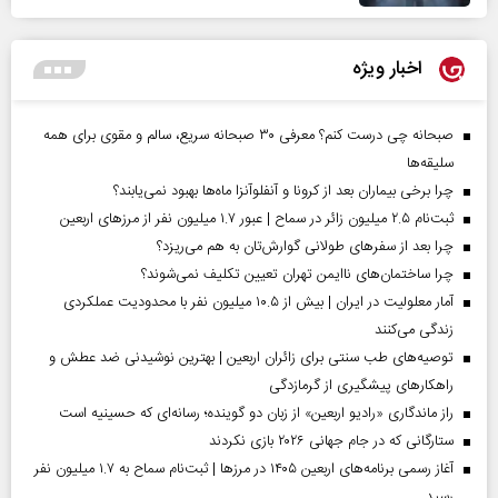
اخبار ویژه
صبحانه چی درست کنم؟ معرفی ۳۰ صبحانه سریع، سالم و مقوی برای همه
سلیقه‌ها
چرا برخی بیماران بعد از کرونا و آنفلوآنزا ماه‌ها بهبود نمی‌یابند؟
ثبت‌نام ۲.۵ میلیون زائر در سماح | عبور ۱.۷ میلیون نفر از مرز‌های اربعین
چرا بعد از سفرهای طولانی گوارش‌تان به هم می‌ریزد؟
چرا ساختمان‌های ناایمن تهران تعیین تکلیف نمی‌شوند؟
آمار معلولیت در ایران | بیش از ۱۰.۵ میلیون نفر با محدودیت عملکردی
زندگی می‌کنند
توصیه‌های طب سنتی برای زائران اربعین | بهترین نوشیدنی ضد عطش و
راهکارهای پیشگیری از گرمازدگی
راز ماندگاری «رادیو اربعین» از زبان دو گوینده؛ رسانه‌ای که حسینیه است
ستارگانی که در جام جهانی ۲۰۲۶ بازی نکردند
آغاز رسمی برنامه‌های اربعین ۱۴۰۵ در مرز‌ها | ثبت‌نام سماح به ۱.۷ میلیون نفر
رسید