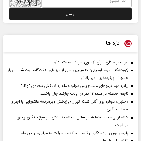
تازه ها
لغو تحریم‌های ایران از سوی آمریکا صحت ندارد
رکوردشکنی تردد اربعینی؛ ۶۰ میلیون عبور از مرزهای هفت‌گانه ثبت شد | مهران
همچنان پرترددترین مرز زائران
بیانیه مهم نیروهای مسلح یمن درباره حمله به نفتکش سعودی "وفاء"
فاجعه صاعقه در هند؛ ۱۴ نفر در ایالت جارکند جان باختند
«حنین» دوباره روی آنتن شبکه تهران؛ بازپخش ویژه‌برنامه عاشورایی با اجرای
حامد عسگری
هشدار بی‌سابقه صنعا به عربستان؛ «تشدید تنش با پاسخ سنگین روبه‌رو
می‌شود»
پلیس تهران از دستگیری قاتلان تا کشف سرقت ۱۰ میلیاردی خبر داد
انقلاب استوک‌ها