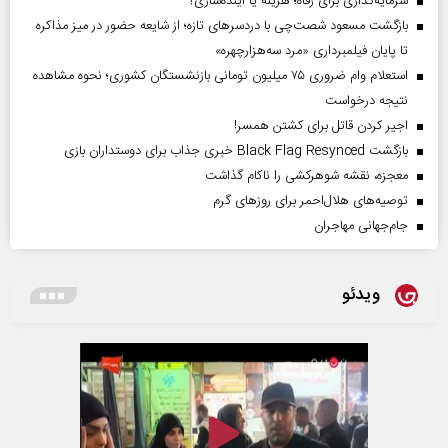
سرمایه‌گذاری برای رفاه؛ هزینه یا آینده‌سازی؟
بازگشت مسعود شصت‌چی با دردسر‌های تازه؛ از شایعه حضور در میز مذاکره
تا پایان فیلمبرداری «مرد سه‌هزارچهره»
استعلام وام ضروری ۷۵ میلیون تومانی بازنشستگان کشوری؛ نحوه مشاهده
نتیجه درخواست
اجیر کردن قاتل برای کشتن همسر!
بازگشت Black Flag Resynced خبری جذاب برای دوستداران بازی
معجزه، نقشه شوهرکشی را ناکام گذاشت
توصیه‌های هلال‌احمر برای روز‌های گرم
جام‌جهانی مهاجران
ویدئو