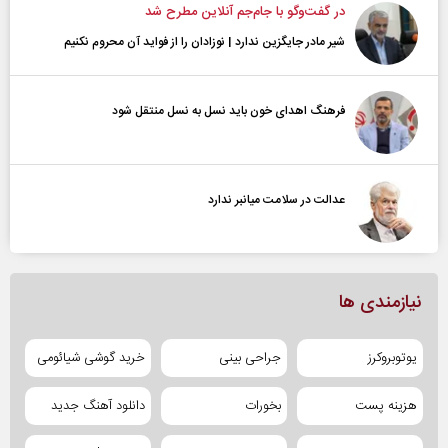
در گفت‌و‌گو با جام‌جم آنلاین مطرح شد
شیر مادر جایگزین ندارد | نوزادان را از فواید آن محروم نکنیم
فرهنگ اهدای خون باید نسل به نسل منتقل شود
عدالت در سلامت میانبر ندارد
نیازمندی ها
یوتوبروکرز
جراحی بینی
خرید گوشی شیائومی
هزینه پست
بخورات
دانلود آهنگ جدید