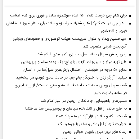
برای شام چی درست کنم؟ | ۲۵ ایده خوشمزه، ساده و فوری برای شام امشب
ناهار چی درست کنم؟ | ۲۰ پیشنهاد خوشمزه و ساده برای ناهار امروز + غذاهای
فوری و اقتصادی
امیرحسین بهداد به عنوان سرپرست هیئت کوهنوردی و صعودهای ورزشی
آذربایجان شرقی منصوب شد
زمان پخش سریال «ماه عسل» با بازی اکبر عبدی اعلام شد
طرز تهیه مرغ و سبزیجات تابه‌ای با برنج؛ یک وعده سالم و پرپروتئین
دمای ۵۰ درجه در خوزستان | احتمال بارش‌های سیل‌آسا در ۳ استان
ببینید | آزارگر زنان به خبرنگار جام جم: در حالت عادی نبودم، مرا ببخشید
قصه سریال رویای نیمه شب اختلاف شیعه و سنی نیست/ از روند اجرای
فیلمنامه رضایت دارم
مسیر‌های راهپیمایی جاماندگان اربعین در البرز اعلام شد
به جای مانده از نقل و انتقالات؛ سپاهان و پرسپولیس سد ساختند!
قیمت سکه و طلا در بازار آزاد در ۱۰ مرداد ۱۴۰۵
جزئیات تازه از قتل مادر و دختر با جوهرنمک
رسانه‌های برون‌مرزی راویان جهانی اربعین