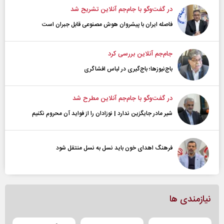
در گفت‌و‌گو با جام‌جم آنلاین تشریح شد
فاصله ایران با پیشرو‌ان هوش مصنوعی قابل جبران است
جام‌جم آنلاین بررسی کرد
باج‌نیوزها؛ باج‌گیری در لباس افشاگری
در گفت‌و‌گو با جام‌جم آنلاین مطرح شد
شیر مادر جایگزین ندارد | نوزادان را از فواید آن محروم نکنیم
فرهنگ اهدای خون باید نسل به نسل منتقل شود
نیازمندی ها