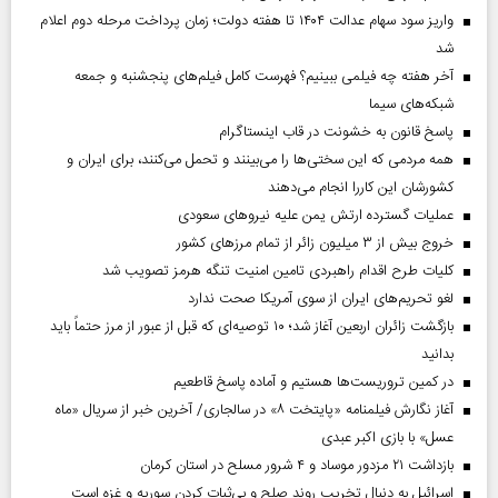
واریز سود سهام عدالت ۱۴۰۴ تا هفته دولت؛ زمان پرداخت مرحله دوم اعلام
شد
آخر هفته چه فیلمی ببینیم؟ فهرست کامل فیلم‌های پنجشنبه و جمعه
شبکه‌های سیما
پاسخ قانون به خشونت در قاب اینستاگرام
همه مردمی که این سختی‌ها را می‌بینند و تحمل می‌کنند، برای ایران و
کشورشان این کاررا انجام می‌دهند
عملیات گسترده ارتش یمن علیه نیروهای سعودی
خروج بیش از ۳ میلیون زائر از تمام مرز‌های کشور
کلیات طرح اقدام راهبردی تامین امنیت تنگه هرمز تصویب شد
لغو تحریم‌های ایران از سوی آمریکا صحت ندارد
بازگشت زائران اربعین آغاز شد؛ ۱۰ توصیه‌ای که قبل از عبور از مرز حتماً باید
بدانید
در کمین تروریست‌ها هستیم و آماده پاسخ قاطعیم
آغاز نگارش فیلمنامه «پایتخت ۸» در سالجاری/ آخرین خبر از سریال «ماه
عسل» با بازی اکبر عبدی
بازداشت ۲۱ مزدور موساد و ۴ شرور مسلح در استان کرمان
اسرائیل به دنبال تخریب روند صلح و بی‌ثبات کردن سوریه و غزه است