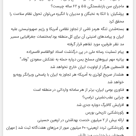
ماجرای سن بازنشستگی ۵۵ و ۶۲ ساله چیست؟
پزشکیان: با اتکا به نخبگان و مدیران با انگیزه می‌توان تحول نظام سلامت را
محقق کرد
بسته‌شدن تنگه هرمز ناشی از تجاوز نظامی آمریکا و رژیم صهیونیستی علیه
ایران و پیامد‌های امنیتی آن برای کل منطقه بود/مختصات جغرافیایی مسیر
مد نظر طرفین، مورد تفاهم قرار گرفته
پیام تسلیت رسانه ملی در پی درگذشت استاد ابوالقاسم قاسم‌زاده
بیانیه مهم نیروهای مسلح یمن درباره حمله به نفتکش سعودی "وفاء"
فلسطین هرگز از اولویت ایران خارج نخواهد شد
هشدار صریح کوثری به آمریکا؛ هر تجاوز به ایران با پاسخی ویرانگر روبه‌رو
خواهد شد
فناوری بومی ایران، برتر از هر سامانه وارداتی در منطقه است
چرایی عقب‌نشینی ترامپ؟
افزایش کالابرگ دوباره جدی شد
رکوردشکنی تاریخی بورس
ارائه بیش از ۲ میلیون خدمت بهداشتی در اربعین حسینی
رکوردشکنی تردد اربعینی؛ ۶۰ میلیون عبور از مرزهای هفت‌گانه ثبت شد | مهران
همچنان پرترددترین مرز زائران