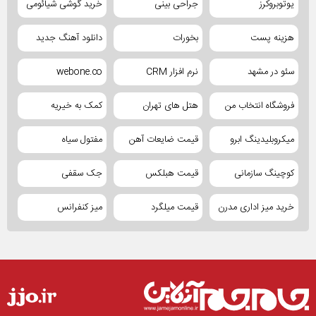
یوتوبروکرز
جراحی بینی
خرید گوشی شیائومی
هزینه پست
بخورات
دانلود آهنگ جدید
سئو در مشهد
نرم افزار CRM
webone.co
فروشگاه انتخاب من
هتل های تهران
کمک به خیریه
میکروبلیدینگ ابرو
قیمت ضایعات آهن
مفتول سیاه
کوچینگ سازمانی
قیمت هبلکس
جک سقفی
خرید میز اداری مدرن
قیمت میلگرد
میز کنفرانس