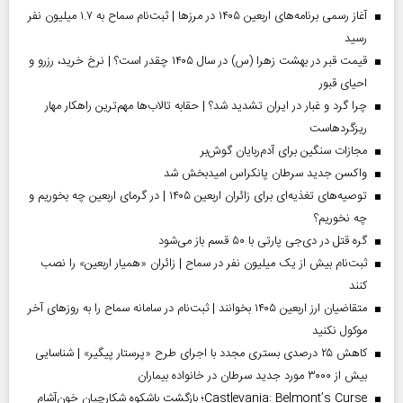
آغاز رسمی برنامه‌های اربعین ۱۴۰۵ در مرز‌ها | ثبت‌نام سماح به ۱.۷ میلیون نفر
رسید
قیمت قبر در بهشت زهرا (س) در سال ۱۴۰۵ چقدر است؟ | نرخ خرید، رزرو و
احیای قبور
چرا گرد و غبار در ایران تشدید شد؟ | حقابه تالاب‌ها مهم‌ترین راهکار مهار
ریزگردهاست
مجازات سنگین برای آدم‌ربایان گوش‌بر
واکسن جدید سرطان پانکراس امیدبخش شد
توصیه‌های تغذیه‌ای برای زائران اربعین ۱۴۰۵ | در گرمای اربعین چه بخوریم و
چه نخوریم؟
گره قتل در دی‌جی پارتی با ۵۰ قسم باز می‌شود
ثبت‌نام بیش از یک میلیون نفر در سماح | زائران «همیار اربعین» را نصب
کنند
متقاضیان ارز اربعین ۱۴۰۵ بخوانند | ثبت‌نام در سامانه سماح را به روز‌های آخر
موکول نکنید
کاهش ۲۵ درصدی بستری مجدد با اجرای طرح «پرستار پیگیر» | شناسایی
بیش از ۳۰۰۰ مورد جدید سرطان در خانواده بیماران
Castlevania: Belmont’s Curse؛ بازگشت باشکوه شکارچیان خون‌آشام