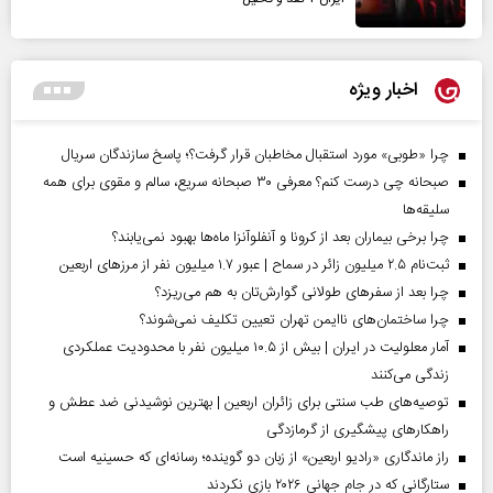
اخبار ویژه
چرا «طوبی» مورد استقبال مخاطبان قرار گرفت؟؛ پاسخ سازندگان سریال
صبحانه چی درست کنم؟ معرفی ۳۰ صبحانه سریع، سالم و مقوی برای همه
سلیقه‌ها
چرا برخی بیماران بعد از کرونا و آنفلوآنزا ماه‌ها بهبود نمی‌یابند؟
ثبت‌نام ۲.۵ میلیون زائر در سماح | عبور ۱.۷ میلیون نفر از مرز‌های اربعین
چرا بعد از سفرهای طولانی گوارش‌تان به هم می‌ریزد؟
چرا ساختمان‌های ناایمن تهران تعیین تکلیف نمی‌شوند؟
آمار معلولیت در ایران | بیش از ۱۰.۵ میلیون نفر با محدودیت عملکردی
زندگی می‌کنند
توصیه‌های طب سنتی برای زائران اربعین | بهترین نوشیدنی ضد عطش و
راهکارهای پیشگیری از گرمازدگی
راز ماندگاری «رادیو اربعین» از زبان دو گوینده؛ رسانه‌ای که حسینیه است
ستارگانی که در جام جهانی ۲۰۲۶ بازی نکردند