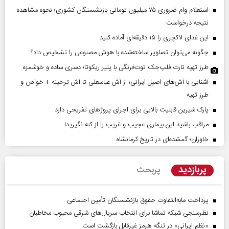
استعلام وام ضروری ۷۵ میلیون تومانی بازنشستگان کشوری؛ نحوه مشاهده
نتیجه درخواست
این غذای لاکچری را ۱۵ دقیقه‌ای آماده کنید
چگونه می‌توان تصاویر ساخته‌شده با هوش مصنوعی را تشخیص داد؟
طرز تهیه تارت فلپ‌جک توت‌فرنگی با پنیر ریکوتا؛ دسری ساده و خوشمزه
آشنایی با آش‌های اصیل ایرانی؛ از آش عباسعلی تا آش ترخینه + خواص و
طرز تهیه
پارک شیرین قابلیت‌ بالایی برای اجرای پروژهای تفریحی دارد
مراقب باشید این بیماری عجیب و غریب را از کنه نگیرید!
خاوران؛ گمشده‌ای در تاریخ کرمانشاه
پربازدید
پربحث
پرداخت مابه‌التفاوت حقوق بازنشستگان تأمین اجتماعی
نظرسنجی شبکه تماشا برای انتخاب سریال‌های شرقی محبوب مخاطبان
«نظم ایرانی» در تنگه هرمز غیرقابل بازگشت است