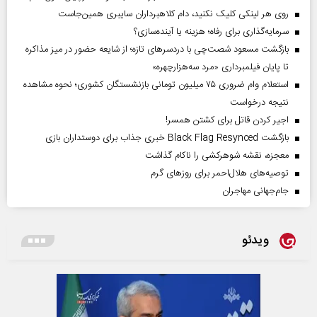
روی هر لینکی کلیک نکنید، دام کلاهبرداران سایبری همین‌جاست
سرمایه‌گذاری برای رفاه؛ هزینه یا آینده‌سازی؟
بازگشت مسعود شصت‌چی با دردسر‌های تازه؛ از شایعه حضور در میز مذاکره
تا پایان فیلمبرداری «مرد سه‌هزارچهره»
استعلام وام ضروری ۷۵ میلیون تومانی بازنشستگان کشوری؛ نحوه مشاهده
نتیجه درخواست
اجیر کردن قاتل برای کشتن همسر!
بازگشت Black Flag Resynced خبری جذاب برای دوستداران بازی
معجزه، نقشه شوهرکشی را ناکام گذاشت
توصیه‌های هلال‌احمر برای روز‌های گرم
جام‌جهانی مهاجران
ویدئو