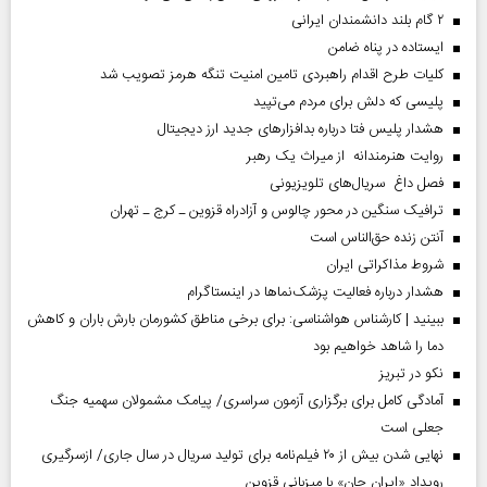
۲ گام بلند دانشمندان ایرانی
ایستاده در پناه ضامن
کلیات طرح اقدام راهبردی تامین امنیت تنگه هرمز تصویب شد
پلیسی که دلش برای مردم می‌تپید
هشدار پلیس فتا درباره بدافزار‌های جدید ارز دیجیتال
روایت هنرمندانه از میراث یک رهبر
فصل داغ سریال‌های تلویزیونی
ترافیک سنگین در محور چالوس و آزادراه قزوین ـ کرج ـ تهران
آنتن زنده حق‌الناس است
شروط مذاکراتی ایران
هشدار درباره فعالیت پزشک‌نما‌ها در اینستاگرام
ببینید | کارشناس هواشناسی: برای برخی مناطق کشورمان بارش باران و کاهش
دما را شاهد خواهیم بود
نکو در تبریز
آمادگی کامل برای برگزاری آزمون سراسری/ پیامک مشمولان سهمیه جنگ
جعلی است
نهایی شدن بیش از ۲۰ فیلم‌نامه برای تولید سریال در سال جاری/ ازسرگیری
رویداد «ایران جان» با میزبانی قزوین