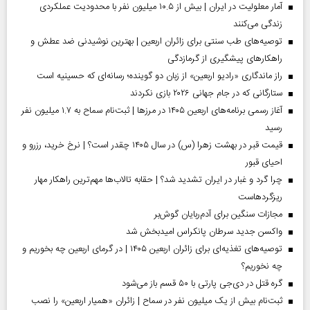
آمار معلولیت در ایران | بیش از ۱۰.۵ میلیون نفر با محدودیت عملکردی
زندگی می‌کنند
توصیه‌های طب سنتی برای زائران اربعین | بهترین نوشیدنی ضد عطش و
راهکارهای پیشگیری از گرمازدگی
راز ماندگاری «رادیو اربعین» از زبان دو گوینده؛ رسانه‌ای که حسینیه است
ستارگانی که در جام جهانی ۲۰۲۶ بازی نکردند
آغاز رسمی برنامه‌های اربعین ۱۴۰۵ در مرز‌ها | ثبت‌نام سماح به ۱.۷ میلیون نفر
رسید
قیمت قبر در بهشت زهرا (س) در سال ۱۴۰۵ چقدر است؟ | نرخ خرید، رزرو و
احیای قبور
چرا گرد و غبار در ایران تشدید شد؟ | حقابه تالاب‌ها مهم‌ترین راهکار مهار
ریزگردهاست
مجازات سنگین برای آدم‌ربایان گوش‌بر
واکسن جدید سرطان پانکراس امیدبخش شد
توصیه‌های تغذیه‌ای برای زائران اربعین ۱۴۰۵ | در گرمای اربعین چه بخوریم و
چه نخوریم؟
گره قتل در دی‌جی پارتی با ۵۰ قسم باز می‌شود
ثبت‌نام بیش از یک میلیون نفر در سماح | زائران «همیار اربعین» را نصب