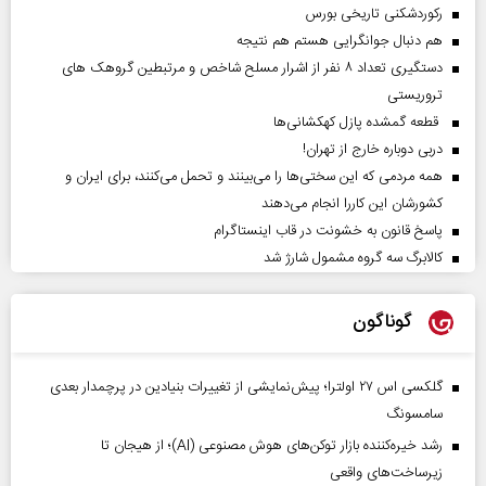
رکوردشکنی تاریخی بورس
هم دنبال جوانگرایی هستم هم نتیجه
دستگیری تعداد ۸ نفر از اشرار مسلح شاخص و مرتبطین گروهک های
تروریستی
قطعه گمشده پازل کهکشانی‌ها
دربی دوباره خارج از تهران!
همه مردمی که این سختی‌ها را می‌بینند و تحمل می‌کنند، برای ایران و
کشورشان این کاررا انجام می‌دهند
پاسخ قانون به خشونت در قاب اینستاگرام
کالابرگ سه گروه مشمول شارژ شد
گوناگون
گلکسی اس ۲۷ اولترا؛ پیش‌نمایشی از تغییرات بنیادین در پرچمدار بعدی
سامسونگ
رشد خیره‌کننده بازار توکن‌های هوش مصنوعی (AI)؛ از هیجان تا
زیرساخت‌های واقعی