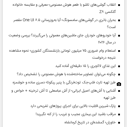
انقلاب گوشی‌های تاشو‌ با طعم هوش مصنوعی؛ معرفی و مقایسه خانواده
گلکسی Z۸
بحران باتری در گوشی‌های سامسونگ؛ آیا به‌روزرسانی One UI ۸.۵ مقصر
است؟
آیا خودروهای خودران جای ماشین‌های معمولی را می‌گیرند؟ بررسی وضعیت
در سال ۲۰۲۶
استعلام وام ضروری ۷۵ میلیون تومانی بازنشستگان کشوری؛ نحوه مشاهده
نتیجه درخواست
این غذای لاکچری را ۱۵ دقیقه‌ای آماده کنید
چگونه می‌توان تصاویر ساخته‌شده با هوش مصنوعی را تشخیص داد؟
طرز تهیه تارت فلپ‌جک توت‌فرنگی با پنیر ریکوتا؛ دسری ساده و خوشمزه
آشنایی با آش‌های اصیل ایرانی؛ از آش عباسعلی تا آش ترخینه + خواص و
طرز تهیه
پارک شیرین قابلیت‌ بالایی برای اجرای پروژهای تفریحی دارد
مراقب باشید این بیماری عجیب و غریب را از کنه نگیرید!
خاوران؛ گمشده‌ای در تاریخ کرمانشاه