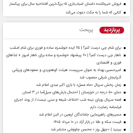
فروش خیره‌کننده داستان اسباب‌بازی ۵؛ بزرگ‌ترین افتتاحیه سال برای پیکسار
کتابی که شما را به مکث دعوت می‌کند
پربازدید
پربحث
برای شام چی درست کنم؟ | ۲۵ ایده خوشمزه، ساده و فوری برای شام امشب
ناهار چی درست کنم؟ | ۲۰ پیشنهاد خوشمزه و ساده برای ناهار امروز + غذاهای
فوری و اقتصادی
امیرحسین بهداد به عنوان سرپرست هیئت کوهنوردی و صعودهای ورزشی
آذربایجان شرقی منصوب شد
زمان پخش سریال «ماه عسل» با بازی اکبر عبدی اعلام شد
دمای ۵۰ درجه در خوزستان | احتمال بارش‌های سیل‌آسا در ۳ استان
قصه سریال رویای نیمه شب اختلاف شیعه و سنی نیست/ از روند اجرای
فیلمنامه رضایت دارم
مسیر‌های راهپیمایی جاماندگان اربعین در البرز اعلام شد
قیمت سکه و طلا در بازار آزاد در ۱۰ مرداد ۱۴۰۵
ببینید | «چهل روز » محسن چاووشی منتشر شد