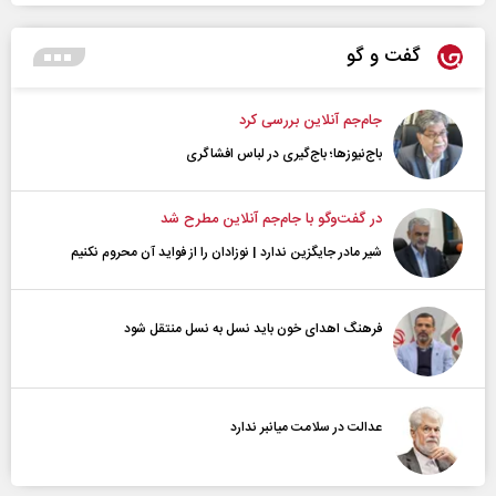
گفت و گو
جام‌جم آنلاین بررسی کرد
باج‌نیوزها؛ باج‌گیری در لباس افشاگری
در گفت‌و‌گو با جام‌جم آنلاین مطرح شد
شیر مادر جایگزین ندارد | نوزادان را از فواید آن محروم نکنیم
فرهنگ اهدای خون باید نسل به نسل منتقل شود
عدالت در سلامت میانبر ندارد