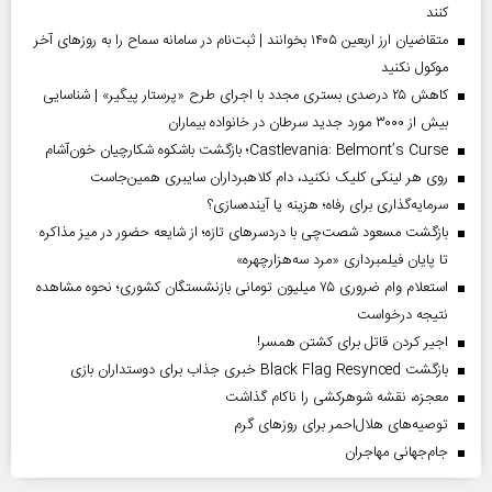
کنند
متقاضیان ارز اربعین ۱۴۰۵ بخوانند | ثبت‌نام در سامانه سماح را به روز‌های آخر
موکول نکنید
کاهش ۲۵ درصدی بستری مجدد با اجرای طرح «پرستار پیگیر» | شناسایی
بیش از ۳۰۰۰ مورد جدید سرطان در خانواده بیماران
Castlevania: Belmont’s Curse؛ بازگشت باشکوه شکارچیان خون‌آشام
روی هر لینکی کلیک نکنید، دام کلاهبرداران سایبری همین‌جاست
سرمایه‌گذاری برای رفاه؛ هزینه یا آینده‌سازی؟
بازگشت مسعود شصت‌چی با دردسر‌های تازه؛ از شایعه حضور در میز مذاکره
تا پایان فیلمبرداری «مرد سه‌هزارچهره»
استعلام وام ضروری ۷۵ میلیون تومانی بازنشستگان کشوری؛ نحوه مشاهده
نتیجه درخواست
اجیر کردن قاتل برای کشتن همسر!
بازگشت Black Flag Resynced خبری جذاب برای دوستداران بازی
معجزه، نقشه شوهرکشی را ناکام گذاشت
توصیه‌های هلال‌احمر برای روز‌های گرم
جام‌جهانی مهاجران