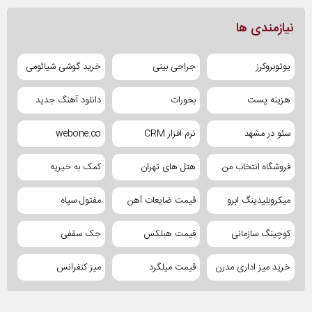
نیازمندی ها
یوتوبروکرز
جراحی بینی
خرید گوشی شیائومی
هزینه پست
بخورات
دانلود آهنگ جدید
سئو در مشهد
نرم افزار CRM
webone.co
فروشگاه انتخاب من
هتل های تهران
کمک به خیریه
میکروبلیدینگ ابرو
قیمت ضایعات آهن
مفتول سیاه
کوچینگ سازمانی
قیمت هبلکس
جک سقفی
خرید میز اداری مدرن
قیمت میلگرد
میز کنفرانس