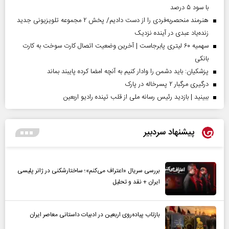
با سود ۵ درصد
هنرمند منحصر‌به‌فردی را از دست دادیم/ پخش ۲ مجموعه تلویزیونی جدید
زنده‌یاد عبدی در آینده نزدیک
سهمیه ۶۰ لیتری پابرجاست | آخرین وضعیت اتصال کارت سوخت به کارت
بانکی
پزشکیان: باید دشمن را وادار کنیم به آنچه امضا کرده پایبند بماند
درگیری مرگبار ۲ پسرخاله در پارک
ببینید | بازدید رئیس رسانه ملی از قلب تپنده رادیو اربعین
پیشنهاد سردبیر
بررسی سریال «اعتراف می‌کنم»؛ ساختارشکنی در ژانر پلیسی
ایران + نقد و تحلیل
بازتاب پیاده‌روی اربعین در ادبیات داستانی معاصر ایران