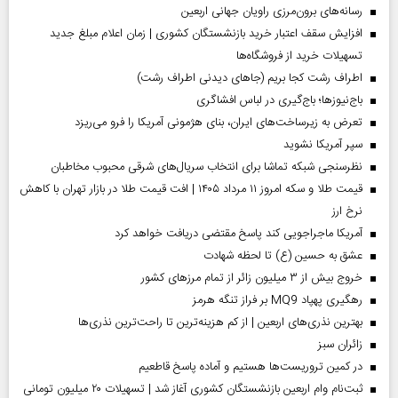
رسانه‌های برون‌مرزی راویان جهانی اربعین
افزایش سقف اعتبار خرید بازنشستگان کشوری | زمان اعلام مبلغ جدید
تسهیلات خرید از فروشگاه‌ها
اطراف رشت کجا بریم (جاهای دیدنی اطراف رشت)
باج‌نیوزها؛ باج‌گیری در لباس افشاگری
تعرض به زیرساخت‌های ایران، بنای هژمونی آمریکا را فرو می‌ریزد
سپر آمریکا نشوید
نظرسنجی شبکه تماشا برای انتخاب سریال‌های شرقی محبوب مخاطبان
قیمت طلا و سکه امروز ۱۱ مرداد ۱۴۰۵ | افت قیمت طلا در بازار تهران با کاهش
نرخ ارز
آمریکا ماجراجویی کند پاسخ مقتضی دریافت خواهد کرد
عشق به حسین (ع) تا لحظه شهادت
خروج بیش از ۳ میلیون زائر از تمام مرز‌های کشور
رهگیری پهپاد MQ9 بر فراز تنگه هرمز
بهترین نذری‌های اربعین | از کم هزینه‌ترین تا راحت‌ترین نذری‌ها
‌زائران سبز
در کمین تروریست‌ها هستیم و آماده پاسخ قاطعیم
ثبت‌نام وام اربعین بازنشستگان کشوری آغاز شد | تسهیلات ۲۰ میلیون تومانی