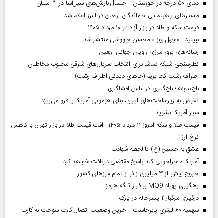
دمای ۵۰ درجه در خوزستان | احتمال بارش‌های سیل‌آسا در ۳ استان
مسیر‌های راهپیمایی جاماندگان اربعین در البرز اعلام شد
قیمت سکه و طلا در بازار آزاد در ۱۰ مرداد ۱۴۰۵
ببینید | «چهل روز » محسن چاووشی منتشر شد
رسانه‌های برون‌مرزی راویان جهانی اربعین
نظرسنجی شبکه تماشا برای انتخاب سریال‌های شرقی محبوب مخاطبان
اطراف رشت کجا بریم (جاهای دیدنی اطراف رشت)
باج‌نیوزها؛ باج‌گیری در لباس افشاگری
تعرض به زیرساخت‌های ایران، بنای هژمونی آمریکا را فرو می‌ریزد
سپر آمریکا نشوید
قیمت طلا و سکه امروز ۱۱ مرداد ۱۴۰۵ | افت قیمت طلا در بازار تهران با کاهش
نرخ ارز
عشق به حسین (ع) تا لحظه شهادت
آمریکا ماجراجویی کند پاسخ مقتضی دریافت خواهد کرد
خروج بیش از ۳ میلیون زائر از تمام مرز‌های کشور
رهگیری پهپاد MQ9 بر فراز تنگه هرمز
درگیری مرگبار ۲ پسرخاله در پارک
سهمیه ۶۰ لیتری پابرجاست | آخرین وضعیت اتصال کارت سوخت به کارت