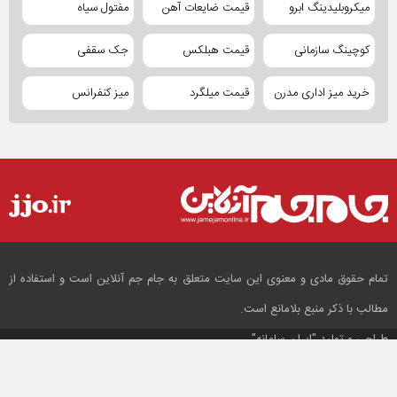
میکروبلیدینگ ابرو
قیمت ضایعات آهن
مفتول سیاه
کوچینگ سازمانی
قیمت هبلکس
جک سقفی
خرید میز اداری مدرن
قیمت میلگرد
میز کنفرانس
تمام حقوق مادی و معنوی این سایت متعلق به جام جم آنلاین است و استفاده از
مطالب با ذکر منبع بلامانع است.
طراحی و تولید
"ایران سامانه"