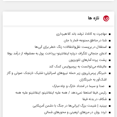
تازه ها
مهاجرت به کانادا، ترفند باند کلاهبرداری
شنا در مناطق ممنوعه؛ قمار با جان
استقلال در بن‌بست نقل‌وانتقالات؛ زنگ خطر برای آبی‌ها
ادعای جنجالی تلگراف درباره اینفانتینو؛ پرداخت پول به معشوقه از درآمد یوفا
پشت پرده آمارهای تلویزیون
عالیشاه می‌توانست به پرسپولیس کمک کند
خبرنگار پرس‌تی‌وی زیر حمله نیروهای اسرائیلی؛ شلیک نارنجک صوتی و گاز
اشک‌آور به خبرنگاران
صدا و سیما در امتداد خارگ و چاه مبارک
رئیس فیفا استعفا نمی‌دهد / همه علیه اینفانتینو، اینفانتینو علیه همه
شکاف در بدنه فیفا
ببینید | غنیمت بزرگ ایرانی‌ها در جنگ با دشمن آمریکایی
تردد روان در مرزهای اربعینی و محورهای شمالی