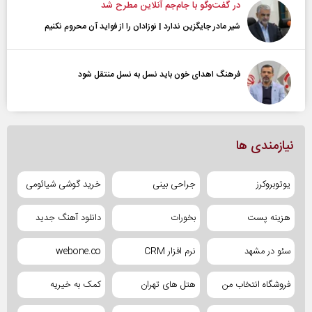
در گفت‌و‌گو با جام‌جم آنلاین مطرح شد
شیر مادر جایگزین ندارد | نوزادان را از فواید آن محروم نکنیم
فرهنگ اهدای خون باید نسل به نسل منتقل شود
نیازمندی ها
یوتوبروکرز
جراحی بینی
خرید گوشی شیائومی
هزینه پست
بخورات
دانلود آهنگ جدید
سئو در مشهد
نرم افزار CRM
webone.co
فروشگاه انتخاب من
هتل های تهران
کمک به خیریه