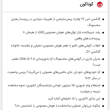
گوناگون
گلکسی اس ۲۷ اولترا؛ پیش‌نمایشی از تغییرات بنیادین در پرچمدار بعدی
سامسونگ
رشد خیره‌کننده بازار توکن‌های هوش مصنوعی (AI)؛ از هیجان تا
زیرساخت‌های واقعی
انقلاب گوشی‌های تاشو‌ با طعم هوش مصنوعی؛ معرفی و مقایسه خانواده
گلکسی Z۸
بحران باتری در گوشی‌های سامسونگ؛ آیا به‌روزرسانی One UI ۸.۵ مقصر
است؟
آیا خودروهای خودران جای ماشین‌های معمولی را می‌گیرند؟ بررسی وضعیت
در سال ۲۰۲۶
استعلام وام ضروری ۷۵ میلیون تومانی بازنشستگان کشوری؛ نحوه مشاهده
نتیجه درخواست
این غذای لاکچری را ۱۵ دقیقه‌ای آماده کنید
چگونه می‌توان تصاویر ساخته‌شده با هوش مصنوعی را تشخیص داد؟