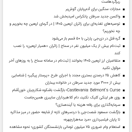
ریزگردهاست
مجازات سنگین برای آدم‌ربایان گوش‌بر
واکسن جدید سرطان پانکراس امیدبخش شد
توصیه‌های تغذیه‌ای برای زائران اربعین ۱۴۰۵ | در گرمای اربعین چه بخوریم و
چه نخوریم؟
گره قتل در دی‌جی پارتی با ۵۰ قسم باز می‌شود
ثبت‌نام بیش از یک میلیون نفر در سماح | زائران «همیار اربعین» را نصب
کنند
متقاضیان ارز اربعین ۱۴۰۵ بخوانند | ثبت‌نام در سامانه سماح را به روز‌های آخر
موکول نکنید
کاهش ۲۵ درصدی بستری مجدد با اجرای طرح «پرستار پیگیر» | شناسایی
بیش از ۳۰۰۰ مورد جدید سرطان در خانواده بیماران
Castlevania: Belmont’s Curse؛ بازگشت باشکوه شکارچیان خون‌آشام
روی هر لینکی کلیک نکنید، دام کلاهبرداران سایبری همین‌جاست
سرمایه‌گذاری برای رفاه؛ هزینه یا آینده‌سازی؟
بازگشت مسعود شصت‌چی با دردسر‌های تازه؛ از شایعه حضور در میز مذاکره
تا پایان فیلمبرداری «مرد سه‌هزارچهره»
استعلام وام ضروری ۷۵ میلیون تومانی بازنشستگان کشوری؛ نحوه مشاهده