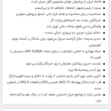
فاصله ایران با پیشرو‌ان هوش مصنوعی قابل جبران است
ببینید | رئیس‌جمهور: استعفاء نخواهم داد و می‌ایستم
«محاصره در برابر محاصره» و هدف قرار دادن تجمع نیروهای سعودی
خبرنگاران پشت سد کمیته‌های وزارت کار
واشنگتن مدعی قطع مبادلات مالی تهران شد
«غنائم ایران» چیزی جز پیروزی خیالی نیست
«مدیر مدرسه» جلال آل‌احمد سریال می‌شود؛ رمان ماندگار در آستانه تولید
تلویزیونی
حمله پهپادی به کشتی ترکیه‌ای در دریای سیاه؛ «MV Gulluk» مسیرش را
تغییر داد
نشست خبری پزشکیان همزمان با روز خبرنگار برگزار می شود
برق از سر پرمصرف‌ها پرید
«آیین صفر» روی آنتن رادیو نمایش؛ ۶ روایت از اخلاق و سیره اهل‌بیت(ع)
قاب تازه از شکار پهپادها؛ MQ-1C، هرمس-900 و قطعات MQ-9 در تصاویر
جدید
دشمن نباید از مواضع ایران احساس ضعف کند | در جنگ هم مذاکره ادامه
دارد