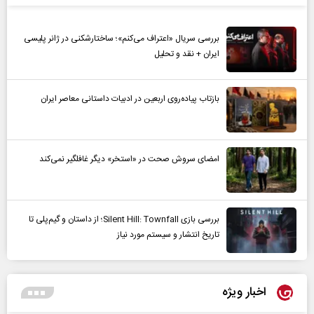
بررسی سریال «اعتراف می‌کنم»؛ ساختارشکنی در ژانر پلیسی
ایران + نقد و تحلیل
بازتاب پیاده‌روی اربعین در ادبیات داستانی معاصر ایران
امضای سروش صحت در «استخر» دیگر غافلگیر نمی‌کند
بررسی بازی Silent Hill: Townfall؛ از داستان و گیم‌پلی تا
تاریخ انتشار و سیستم مورد نیاز
اخبار ویژه