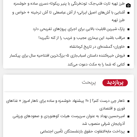
طرز تهیه تارت فلپ‌جک توت‌فرنگی با پنیر ریکوتا؛ دسری ساده و خوشمزه
آشنایی با آش‌های اصیل ایرانی؛ از آش عباسعلی تا آش ترخینه + خواص و
طرز تهیه
پارک شیرین قابلیت‌ بالایی برای اجرای پروژهای تفریحی دارد
مراقب باشید این بیماری عجیب و غریب را از کنه نگیرید!
خاوران؛ گمشده‌ای در تاریخ کرمانشاه
فروش خیره‌کننده داستان اسباب‌بازی ۵؛ بزرگ‌ترین افتتاحیه سال برای پیکسار
کتابی که شما را به مکث دعوت می‌کند
پربازدید
پربحث
ناهار چی درست کنم؟ | ۲۰ پیشنهاد خوشمزه و ساده برای ناهار امروز + غذاهای
فوری و اقتصادی
امیرحسین بهداد به عنوان سرپرست هیئت کوهنوردی و صعودهای ورزشی
آذربایجان شرقی منصوب شد
پرداخت مابه‌التفاوت حقوق بازنشستگان تأمین اجتماعی