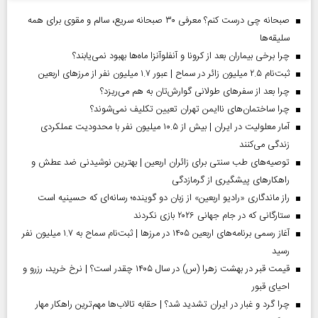
صبحانه چی درست کنم؟ معرفی ۳۰ صبحانه سریع، سالم و مقوی برای همه
سلیقه‌ها
چرا برخی بیماران بعد از کرونا و آنفلوآنزا ماه‌ها بهبود نمی‌یابند؟
ثبت‌نام ۲.۵ میلیون زائر در سماح | عبور ۱.۷ میلیون نفر از مرز‌های اربعین
چرا بعد از سفرهای طولانی گوارش‌تان به هم می‌ریزد؟
چرا ساختمان‌های ناایمن تهران تعیین تکلیف نمی‌شوند؟
آمار معلولیت در ایران | بیش از ۱۰.۵ میلیون نفر با محدودیت عملکردی
زندگی می‌کنند
توصیه‌های طب سنتی برای زائران اربعین | بهترین نوشیدنی ضد عطش و
راهکارهای پیشگیری از گرمازدگی
راز ماندگاری «رادیو اربعین» از زبان دو گوینده؛ رسانه‌ای که حسینیه است
ستارگانی که در جام جهانی ۲۰۲۶ بازی نکردند
آغاز رسمی برنامه‌های اربعین ۱۴۰۵ در مرز‌ها | ثبت‌نام سماح به ۱.۷ میلیون نفر
رسید
قیمت قبر در بهشت زهرا (س) در سال ۱۴۰۵ چقدر است؟ | نرخ خرید، رزرو و
احیای قبور
چرا گرد و غبار در ایران تشدید شد؟ | حقابه تالاب‌ها مهم‌ترین راهکار مهار