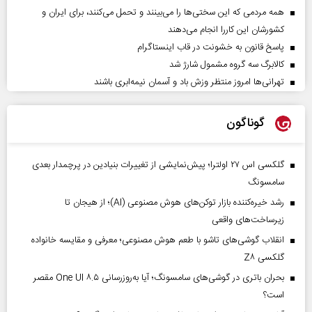
همه مردمی که این سختی‌ها را می‌بینند و تحمل می‌کنند، برای ایران و
کشورشان این کاررا انجام می‌دهند
پاسخ قانون به خشونت در قاب اینستاگرام
کالابرگ سه گروه مشمول شارژ شد
تهرانی‌ها امروز منتظر وزش باد و آسمان نیمه‌ابری باشند
گوناگون
گلکسی اس ۲۷ اولترا؛ پیش‌نمایشی از تغییرات بنیادین در پرچمدار بعدی
سامسونگ
رشد خیره‌کننده بازار توکن‌های هوش مصنوعی (AI)؛ از هیجان تا
زیرساخت‌های واقعی
انقلاب گوشی‌های تاشو‌ با طعم هوش مصنوعی؛ معرفی و مقایسه خانواده
گلکسی Z۸
بحران باتری در گوشی‌های سامسونگ؛ آیا به‌روزرسانی One UI ۸.۵ مقصر
است؟