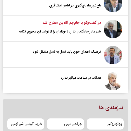
باج‌نیوزها؛ باج‌گیری در لباس افشاگری
در گفت‌و‌گو با جام‌جم آنلاین مطرح شد
شیر مادر جایگزین ندارد | نوزادان را از فواید آن محروم نکنیم
فرهنگ اهدای خون باید نسل به نسل منتقل شود
عدالت در سلامت میانبر ندارد
نیازمندی ها
یوتوبروکرز
جراحی بینی
خرید گوشی شیائومی