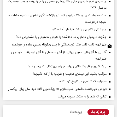
آیا خودروهای خودران جای ماشین‌های معمولی را می‌گیرند؟ بررسی وضعیت
در سال ۲۰۲۶
استعلام وام ضروری ۷۵ میلیون تومانی بازنشستگان کشوری؛ نحوه مشاهده
نتیجه درخواست
این غذای لاکچری را ۱۵ دقیقه‌ای آماده کنید
چگونه می‌توان تصاویر ساخته‌شده با هوش مصنوعی را تشخیص داد؟
طرز تهیه تارت فلپ‌جک توت‌فرنگی با پنیر ریکوتا؛ دسری ساده و خوشمزه
آشنایی با آش‌های اصیل ایرانی؛ از آش عباسعلی تا آش ترخینه + خواص و
طرز تهیه
پارک شیرین قابلیت‌ بالایی برای اجرای پروژهای تفریحی دارد
مراقب باشید این بیماری عجیب و غریب را از کنه نگیرید!
خاوران؛ گمشده‌ای در تاریخ کرمانشاه
فروش خیره‌کننده داستان اسباب‌بازی ۵؛ بزرگ‌ترین افتتاحیه سال برای پیکسار
کتابی که شما را به مکث دعوت می‌کند
پربازدید
پربحث