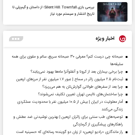
بررسی بازی Silent Hill: Townfall؛ از داستان و گیم‌پلی تا
تاریخ انتشار و سیستم مورد نیاز
اخبار ویژه
صبحانه چی درست کنم؟ معرفی ۳۰ صبحانه سریع، سالم و مقوی برای همه
سلیقه‌ها
چرا برخی بیماران بعد از کرونا و آنفلوآنزا ماه‌ها بهبود نمی‌یابند؟
ثبت‌نام ۲.۵ میلیون زائر در سماح | عبور ۱.۷ میلیون نفر از مرز‌های اربعین
چرا بعد از سفرهای طولانی گوارش‌تان به هم می‌ریزد؟
چرا ساختمان‌های ناایمن تهران تعیین تکلیف نمی‌شوند؟
آمار معلولیت در ایران | بیش از ۱۰.۵ میلیون نفر با محدودیت عملکردی
زندگی می‌کنند
توصیه‌های طب سنتی برای زائران اربعین | بهترین نوشیدنی ضد عطش و
راهکارهای پیشگیری از گرمازدگی
راز ماندگاری «رادیو اربعین» از زبان دو گوینده؛ رسانه‌ای که حسینیه است