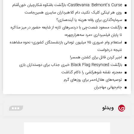
Castlevania: Belmont’s Curse؛ بازگشت باشکوه شکارچیان خون‌آشام
روی هر لینکی کلیک نکنید، دام کلاهبرداران سایبری همین‌جاست
سرمایه‌گذاری برای رفاه؛ هزینه یا آینده‌سازی؟
بازگشت مسعود شصت‌چی با دردسر‌های تازه؛ از شایعه حضور در میز مذاکره
تا پایان فیلمبرداری «مرد سه‌هزارچهره»
استعلام وام ضروری ۷۵ میلیون تومانی بازنشستگان کشوری؛ نحوه مشاهده
نتیجه درخواست
اجیر کردن قاتل برای کشتن همسر!
بازگشت Black Flag Resynced خبری جذاب برای دوستداران بازی
معجزه، نقشه شوهرکشی را ناکام گذاشت
توصیه‌های هلال‌احمر برای روز‌های گرم
جام‌جهانی مهاجران
ویدئو