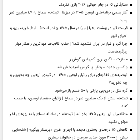
ستارگانی که در جام جهانی ۲۰۲۶ بازی نکردند
آغاز رسمی برنامه‌های اربعین ۱۴۰۵ در مرز‌ها | ثبت‌نام سماح به ۱.۷ میلیون نفر
رسید
قیمت قبر در بهشت زهرا (س) در سال ۱۴۰۵ چقدر است؟ | نرخ خرید، رزرو و
احیای قبور
چرا گرد و غبار در ایران تشدید شد؟ | حقابه تالاب‌ها مهم‌ترین راهکار مهار
ریزگردهاست
مجازات سنگین برای آدم‌ربایان گوش‌بر
واکسن جدید سرطان پانکراس امیدبخش شد
توصیه‌های تغذیه‌ای برای زائران اربعین ۱۴۰۵ | در گرمای اربعین چه بخوریم و
چه نخوریم؟
گره قتل در دی‌جی پارتی با ۵۰ قسم باز می‌شود
ثبت‌نام بیش از یک میلیون نفر در سماح | زائران «همیار اربعین» را نصب
کنند
متقاضیان ارز اربعین ۱۴۰۵ بخوانند | ثبت‌نام در سامانه سماح را به روز‌های آخر
موکول نکنید
کاهش ۲۵ درصدی بستری مجدد با اجرای طرح «پرستار پیگیر» | شناسایی
بیش از ۳۰۰۰ مورد جدید سرطان در خانواده بیماران