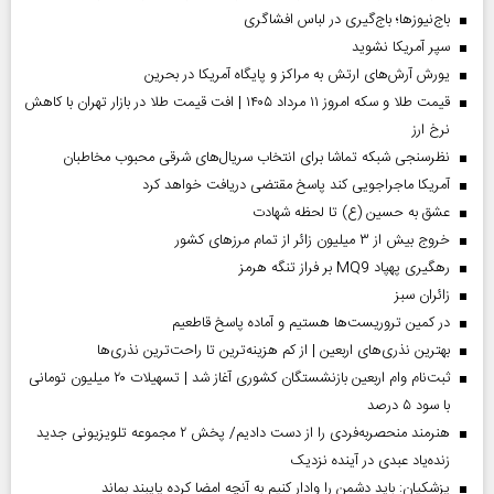
باج‌نیوزها؛ باج‌گیری در لباس افشاگری
سپر آمریکا نشوید
یورش آرش‌های ارتش به مراکز و پایگاه‌ آمریکا در بحرین
قیمت طلا و سکه امروز ۱۱ مرداد ۱۴۰۵ | افت قیمت طلا در بازار تهران با کاهش
نرخ ارز
نظرسنجی شبکه تماشا برای انتخاب سریال‌های شرقی محبوب مخاطبان
آمریکا ماجراجویی کند پاسخ مقتضی دریافت خواهد کرد
عشق به حسین (ع) تا لحظه شهادت
خروج بیش از ۳ میلیون زائر از تمام مرز‌های کشور
رهگیری پهپاد MQ9 بر فراز تنگه هرمز
‌زائران سبز
در کمین تروریست‌ها هستیم و آماده پاسخ قاطعیم
بهترین نذری‌های اربعین | از کم هزینه‌ترین تا راحت‌ترین نذری‌ها
ثبت‌نام وام اربعین بازنشستگان کشوری آغاز شد | تسهیلات ۲۰ میلیون تومانی
با سود ۵ درصد
هنرمند منحصر‌به‌فردی را از دست دادیم/ پخش ۲ مجموعه تلویزیونی جدید
زنده‌یاد عبدی در آینده نزدیک
پزشکیان: باید دشمن را وادار کنیم به آنچه امضا کرده پایبند بماند