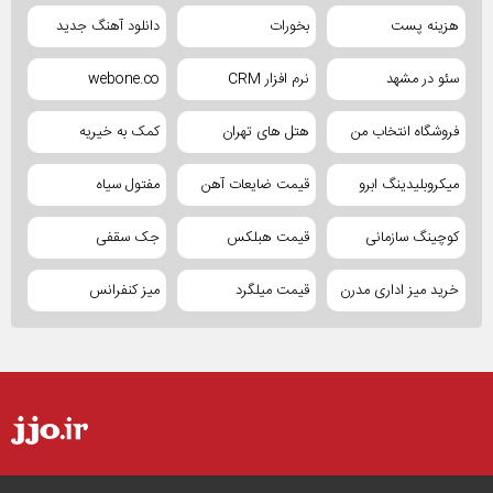
هزینه پست
بخورات
دانلود آهنگ جدید
سئو در مشهد
نرم افزار CRM
webone.co
فروشگاه انتخاب من
هتل های تهران
کمک به خیریه
میکروبلیدینگ ابرو
قیمت ضایعات آهن
مفتول سیاه
کوچینگ سازمانی
قیمت هبلکس
جک سقفی
خرید میز اداری مدرن
قیمت میلگرد
میز کنفرانس