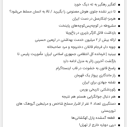
کفگیر رهگیر به ته دیگ خورد
تا دیر نشده جلوی هوش مصنوعی را بگیرید / AI به انسان مسلط می‌شود؟
هرمز؛ ابتکارعمل در دست ایران
مشروطه در کوچه‌پس‌کوچه‌های پایتخت
بازداشت قاتل کارگر باربری در باغ‌ویلا
ارائه بیش از ۲ میلیون خدمت بهداشتی در اربعین حسینی
چوبه دار، فرجام قاتلان دختربچه و مرد صاحبخانه
ببینید | فرمانده کل انتظامی جمهوری اسلامی ایران­: مأموریت پلیس تا
بازگشت آخرین زائر به منزل ادامه دارد
پاسخ قانون به خشونت در قاب اینستاگرام
راز ماندگاری پرواز یک قهرمان
نقشه جهادی برای ایران
رکوردشکنی تاریخی بورس
هم دنبال جوانگرایی هستم هم نتیجه
دستگیری تعداد ۸ نفر از اشرار مسلح شاخص و مرتبطین گروهک های
تروریستی
قطعه گمشده پازل کهکشانی‌ها
دربی دوباره خارج از تهران!