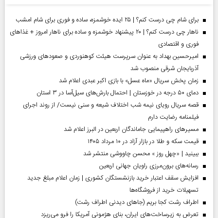
برای شام چی درست کنم؟ | ۲۵ ایده خوشمزه، ساده و فوری برای شام امشب
ناهار چی درست کنم؟ | ۲۰ پیشنهاد خوشمزه و ساده برای ناهار امروز + غذاهای
فوری و اقتصادی
امیرحسین بهداد به عنوان سرپرست هیئت کوهنوردی و صعودهای ورزشی
آذربایجان شرقی منصوب شد
زمان پخش سریال «ماه عسل» با بازی اکبر عبدی اعلام شد
دمای ۵۰ درجه در خوزستان | احتمال بارش‌های سیل‌آسا در ۳ استان
قصه سریال رویای نیمه شب اختلاف شیعه و سنی نیست/ از روند اجرای
فیلمنامه رضایت دارم
مسیر‌های راهپیمایی جاماندگان اربعین در البرز اعلام شد
قیمت سکه و طلا در بازار آزاد در ۱۰ مرداد ۱۴۰۵
ببینید | «چهل روز » محسن چاووشی منتشر شد
رسانه‌های برون‌مرزی راویان جهانی اربعین
افزایش سقف اعتبار خرید بازنشستگان کشوری | زمان اعلام مبلغ جدید
تسهیلات خرید از فروشگاه‌ها
اطراف رشت کجا بریم (جاهای دیدنی اطراف رشت)
تعرض به زیرساخت‌های ایران، بنای هژمونی آمریکا را فرو می‌ریزد