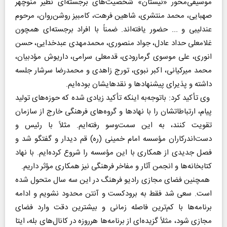
موسیقی‌محور «نیستان» شخصیت‌های برجسته‌ای نظیر منوچهر
صهبایی، محمد منتشری، شاهین فرهت، کامبیز روشن‌روان، مرحوم
عندلیبی و ... حضور یافته‌اند. ضمناً با افراد برجسته‌ای همچون
غلامعلی حداد عادل، جواد منصوری، محمدمهدی عبدخدایی، حسن
انوری، علی موسوی گرمارودی، قدمعلی سرامی، داریوش مؤدبیان،
محمد میرکیانی، اکبر نبوی، تورج زاهدی و محمدرضا سرشار جلسه
داشته و پذیرای پیشنهاد‌ها و نقدهایشان بوده‌ایم.
وی تأکید کرد: باتوجه‌به اینکه تأکید زیادی شده که حوزه‌های تولید
پیام، ارتباطاتشان را با نهاد‌ها و گروه‌های فرهنگی خارج از سازمان
تقویت کنند، به این سمت‌وسو رفته‌ایم. مثلاً با رئیس و
دست‌اندرکاران مؤسسه امام خمینی (ره) قم دیدار و گفتگو شد و
فصل جدیدی از همکاری با این مؤسسه را شروع کرده‌ایم. با نهاد
کتابخانه‌ها و انجمن آثار و مفاخر فرهنگی نیز همکاری مؤثر داریم.
همچنین فضای مجازی رادیو فرهنگ در این سه سال متحول شده
است. سعی شد فقط به برودکست و آنتن محدود نشویم و ادامه
برنامه‌ها با کم‌ترین فاصله زمانی و بیشترین دقت وارد فضای
مجازی شود، مثلاً گزیده‌ای از برنامه‌ها هرروزه در کانال‌های بله، ایتا