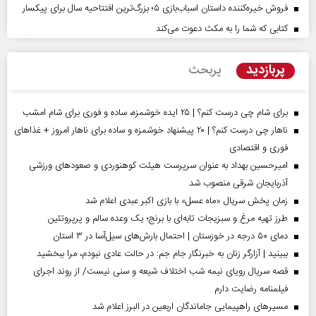
فروش خیره‌کننده داستان اسباب‌بازی ۵؛ بزرگ‌ترین افتتاحیه سال برای پیکسار
کتابی که شما را به مکث دعوت می‌کند
پربازدید
پربحث
برای شام چی درست کنم؟ | ۲۵ ایده خوشمزه، ساده و فوری برای شام امشب
ناهار چی درست کنم؟ | ۲۰ پیشنهاد خوشمزه و ساده برای ناهار امروز + غذاهای
فوری و اقتصادی
امیرحسین بهداد به عنوان سرپرست هیئت کوهنوردی و صعودهای ورزشی
آذربایجان شرقی منصوب شد
زمان پخش سریال «ماه عسل» با بازی اکبر عبدی اعلام شد
طرز تهیه مرغ و سبزیجات تابه‌ای با برنج؛ یک وعده سالم و پرپروتئین
دمای ۵۰ درجه در خوزستان | احتمال بارش‌های سیل‌آسا در ۳ استان
ببینید | آزارگر زنان به خبرنگار جام جم: در حالت عادی نبودم، مرا ببخشید
قصه سریال رویای نیمه شب اختلاف شیعه و سنی نیست/ از روند اجرای
فیلمنامه رضایت دارم
مسیر‌های راهپیمایی جاماندگان اربعین در البرز اعلام شد