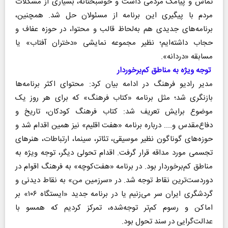
تماس و پیامک مردمی داشت و خوشبختانه، بسیاری از مشکلات
مردم با پیگیری این برنامه از مسئولان حل شد. همچنین،
برنامه‌های جدیدی هم به‌لحاظ قالب و محتوا، در حوزه عفاف و
حجاب داشته‌ایم؛ نظیر مجموعه نمایشی «دختران آفتاب» یا
مسابقه «دردانه».
توجه ویژه به مناطق کم‌برخوردار
مدیر رادیو فرهنگ در ادامه بیان کرد: محتوای اکثر برنامه‌ها
بازنگری شد؛ مثل برنامه «کتاب فرهنگ» که برای هر روز یک
موضوع برایش تعریف شد: کتاب فرهنگ کودکان، تاریخ و
دفاع‌مقدس و.... درباره برنامه «هفت اقلیم» نیز همین اقدام شد و
حوزه‌های گوناگون نظیر موسیقی، تئاتر، سینما، ارتباطات، هنر‌های
تجسمی مورد مداقه قرار گرفت. اقدام تحولی دیگر، توجه ویژه به
مناطق کم‌برخوردار بود. در برنامه «هفت‌کوچه» به فرهنگ اقوام در
دوردست‌ترین نقاط توجه شد. در «سرزمین من» به نقاط دیدنی و
گردشگری ایران سر می‌زنیم یا در برنامه جدید «ایستگاه ۱۰۶» بر
اماکن و رسوم کم‌تر توجه‌شده، تمرکز کردیم که همسو با
عدالت‌گرایی در سند تحول بود.