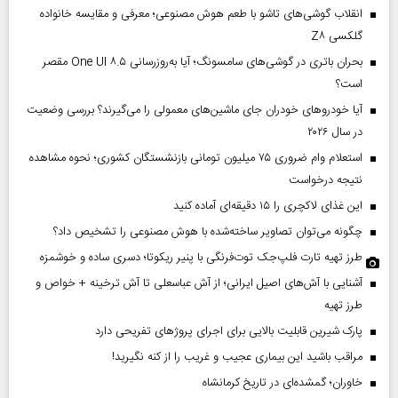
انقلاب گوشی‌های تاشو‌ با طعم هوش مصنوعی؛ معرفی و مقایسه خانواده
گلکسی Z۸
بحران باتری در گوشی‌های سامسونگ؛ آیا به‌روزرسانی One UI ۸.۵ مقصر
است؟
آیا خودروهای خودران جای ماشین‌های معمولی را می‌گیرند؟ بررسی وضعیت
در سال ۲۰۲۶
استعلام وام ضروری ۷۵ میلیون تومانی بازنشستگان کشوری؛ نحوه مشاهده
نتیجه درخواست
این غذای لاکچری را ۱۵ دقیقه‌ای آماده کنید
چگونه می‌توان تصاویر ساخته‌شده با هوش مصنوعی را تشخیص داد؟
طرز تهیه تارت فلپ‌جک توت‌فرنگی با پنیر ریکوتا؛ دسری ساده و خوشمزه
آشنایی با آش‌های اصیل ایرانی؛ از آش عباسعلی تا آش ترخینه + خواص و
طرز تهیه
پارک شیرین قابلیت‌ بالایی برای اجرای پروژهای تفریحی دارد
مراقب باشید این بیماری عجیب و غریب را از کنه نگیرید!
خاوران؛ گمشده‌ای در تاریخ کرمانشاه