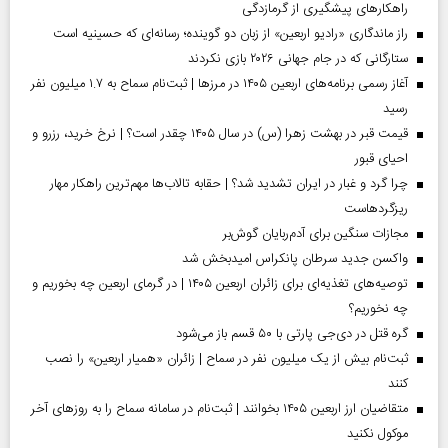
راهکارهای پیشگیری از گرمازدگی
راز ماندگاری «رادیو اربعین» از زبان دو گوینده؛ رسانه‌ای که حسینیه است
ستارگانی که در جام جهانی ۲۰۲۶ بازی نکردند
آغاز رسمی برنامه‌های اربعین ۱۴۰۵ در مرز‌ها | ثبت‌نام سماح به ۱.۷ میلیون نفر
رسید
قیمت قبر در بهشت زهرا (س) در سال ۱۴۰۵ چقدر است؟ | نرخ خرید، رزرو و
احیای قبور
چرا گرد و غبار در ایران تشدید شد؟ | حقابه تالاب‌ها مهم‌ترین راهکار مهار
ریزگردهاست
مجازات سنگین برای آدم‌ربایان گوش‌بر
واکسن جدید سرطان پانکراس امیدبخش شد
توصیه‌های تغذیه‌ای برای زائران اربعین ۱۴۰۵ | در گرمای اربعین چه بخوریم و
چه نخوریم؟
گره قتل در دی‌جی پارتی با ۵۰ قسم باز می‌شود
ثبت‌نام بیش از یک میلیون نفر در سماح | زائران «همیار اربعین» را نصب
کنند
متقاضیان ارز اربعین ۱۴۰۵ بخوانند | ثبت‌نام در سامانه سماح را به روز‌های آخر
موکول نکنید