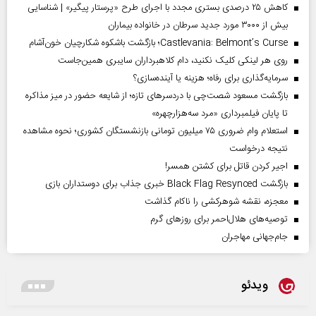
کاهش ۲۵ درصدی بستری مجدد با اجرای طرح «پرستار پیگیر» | شناسایی
بیش از ۳۰۰۰ مورد جدید سرطان در خانواده بیماران
Castlevania: Belmont’s Curse؛ بازگشت باشکوه شکارچیان خون‌آشام
روی هر لینکی کلیک نکنید، دام کلاهبرداران سایبری همین‌جاست
سرمایه‌گذاری برای رفاه؛ هزینه یا آینده‌سازی؟
بازگشت مسعود شصت‌چی با دردسر‌های تازه؛ از شایعه حضور در میز مذاکره
تا پایان فیلمبرداری «مرد سه‌هزارچهره»
استعلام وام ضروری ۷۵ میلیون تومانی بازنشستگان کشوری؛ نحوه مشاهده
نتیجه درخواست
اجیر کردن قاتل برای کشتن همسر!
بازگشت Black Flag Resynced خبری جذاب برای دوستداران بازی
معجزه، نقشه شوهرکشی را ناکام گذاشت
توصیه‌های هلال‌احمر برای روز‌های گرم
جام‌جهانی مهاجران
ویدئو