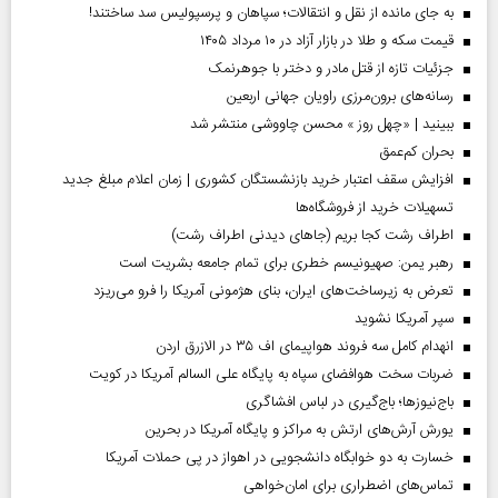
به جای مانده از نقل و انتقالات؛ سپاهان و پرسپولیس سد ساختند!
قیمت سکه و طلا در بازار آزاد در ۱۰ مرداد ۱۴۰۵
جزئیات تازه از قتل مادر و دختر با جوهرنمک
رسانه‌های برون‌مرزی راویان جهانی اربعین
ببینید | «چهل روز » محسن چاووشی منتشر شد
بحران کم‌عمق
افزایش سقف اعتبار خرید بازنشستگان کشوری | زمان اعلام مبلغ جدید
تسهیلات خرید از فروشگاه‌ها
اطراف رشت کجا بریم (جاهای دیدنی اطراف رشت)
رهبر یمن: صهیونیسم خطری برای تمام جامعه بشریت است
تعرض به زیرساخت‌های ایران، بنای هژمونی آمریکا را فرو می‌ریزد
سپر آمریکا نشوید
انهدام کامل سه فروند هواپیمای اف ۳۵ در الازرق اردن
ضربات سخت هوافضای سپاه به پایگاه علی السالم آمریکا در کویت
باج‌نیوزها؛ باج‌گیری در لباس افشاگری
یورش آرش‌های ارتش به مراکز و پایگاه‌ آمریکا در بحرین
خسارت به دو خوابگاه دانشجویی در اهواز در پی حملات آمریکا
تماس‌های اضطراری برای امان‌‌خواهی