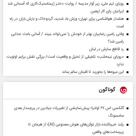
رویای تیم ملی، زیر آوار مدرسه / روایت دختر ژیمناستیک‌کاری که آسمانی شد
ایرانیان پای کار اربعین
هشدار هواشناسی برای تهران؛ وزش باد شدید، گردوخاک و بارش باران در راه
است
وقتی رامین رضاییان بهتر از خودش را نمی‌تواند ببیند / آسانی باعث جدایی
رامین شد؟
رد قاطع سازش در لبنان
«رویای نیمه‌شب» تلفیقی از تخیل و واقعیت است/ بزرگی نقش برایم اولویت
ندارد
این میوه‌ها را بخورید تا قلبتان سالم بماند
گوناگون
گلکسی اس ۲۷ اولترا؛ پیش‌نمایشی از تغییرات بنیادین در پرچمدار بعدی
سامسونگ
رشد خیره‌کننده بازار توکن‌های هوش مصنوعی (AI)؛ از هیجان تا
زیرساخت‌های واقعی