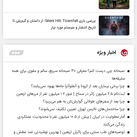
بررسی بازی Silent Hill: Townfall؛ از داستان و گیم‌پلی تا
تاریخ انتشار و سیستم مورد نیاز
اخبار ویژه
صبحانه چی درست کنم؟ معرفی ۳۰ صبحانه سریع، سالم و مقوی برای همه
سلیقه‌ها
چرا برخی بیماران بعد از کرونا و آنفلوآنزا ماه‌ها بهبود نمی‌یابند؟
ثبت‌نام ۲.۵ میلیون زائر در سماح | عبور ۱.۷ میلیون نفر از مرز‌های اربعین
چرا بعد از سفرهای طولانی گوارش‌تان به هم می‌ریزد؟
چرا ساختمان‌های ناایمن تهران تعیین تکلیف نمی‌شوند؟
آمار معلولیت در ایران | بیش از ۱۰.۵ میلیون نفر با محدودیت عملکردی
زندگی می‌کنند
توصیه‌های طب سنتی برای زائران اربعین | بهترین نوشیدنی ضد عطش و