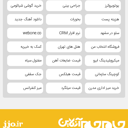
یوتوبروکرز
جراحی بینی
خرید گوشی شیائومی
هزینه پست
بخورات
دانلود آهنگ جدید
سئو در مشهد
نرم افزار CRM
webone.co
فروشگاه انتخاب من
هتل های تهران
کمک به خیریه
میکروبلیدینگ ابرو
قیمت ضایعات آهن
مفتول سیاه
کوچینگ سازمانی
قیمت هبلکس
جک سقفی
خرید میز اداری مدرن
قیمت میلگرد
میز کنفرانس