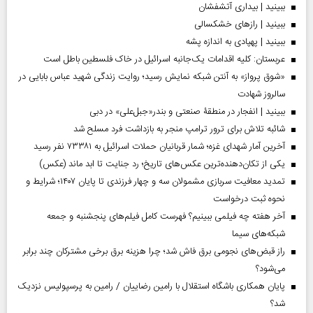
ببینید | بیداری آتشفشان
ببینید | رازهای خشکسالی
ببینید | پهپادی به اندازه پشه
عربستان: کلیه اقدامات یک‌جانبه اسرائیل در خاک فلسطین باطل است
«شوق پرواز» به آنتن شبکه نمایش رسید؛ روایت زندگی شهید عباس بابایی در
سالروز شهادت
ببینید | انفجار در منطقۀ صنعتی و بندر«جبل‌علی» در دبی
شائبه تلاش برای ترور ترامپ منجر به بازداشت فرد مسلح شد
آخرین آمار شهدای غزه؛ شمار قربانیان حملات اسرائیل به ۷۳۳۸۱ نفر رسید
یکی از تکان‌دهنده‌ترین عکس‌های تاریخ؛ رد جنایت تا ابد ماند (عکس)
تمدید معافیت سربازی مشمولان سه و چهار فرزندی تا پایان ۱۴۰۷؛ شرایط و
نحوه ثبت درخواست
آخر هفته چه فیلمی ببینیم؟ فهرست کامل فیلم‌های پنجشنبه و جمعه
شبکه‌های سیما
راز قبض‌های نجومی برق فاش شد؛ چرا هزینه برق برخی مشترکان چند برابر
می‌شود؟
پایان همکاری باشگاه استقلال با رامین رضاییان / رامین به پرسپولیس نزدیک
شد؟