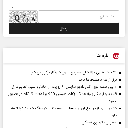
تازه ها
نشست خبری پزشکیان همزمان با روز خبرنگار برگزار می شود
برق از سر پرمصرف‌ها پرید
«آیین صفر» روی آنتن رادیو نمایش؛ ۶ روایت از اخلاق و سیره اهل‌بیت(ع)
قاب تازه از شکار پهپادها؛ MQ-1C، هرمس-900 و قطعات MQ-9 در تصاویر
جدید
دشمن نباید از مواضع ایران احساس ضعف کند | در جنگ هم مذاکره ادامه
دارد
«جریان» تریبون نخبگان