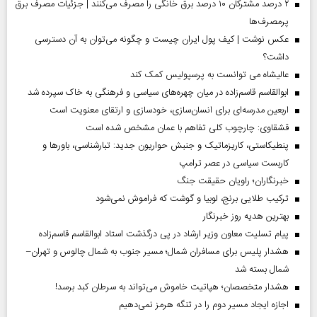
۲ درصد مشترکان ۱۰ درصد برق خانگی را مصرف می‌کنند | جزئیات مصرف برق
پرمصرف‌ها
عکس نوشت | کیف پول ایران چیست و چگونه می‌توان به آن دسترسی
داشت؟
عالیشاه می توانست به پرسپولیس کمک کند
ابوالقاسم قاسم‌زاده در میان چهره‌های سیاسی و فرهنگی به خاک سپرده شد
اربعین مدرسه‌ای برای انسان‌سازی، خودسازی و ارتقای معنویت است
قشقاوی: چارچوب کلی تفاهم با عمان مشخص شده است
پنطیکاستی، کاریزماتیک و جنبش حواریون جدید: تبارشناسی، باور‌ها و
کاربست سیاسی در عصر ترامپ
خبرنگاران؛ راویان حقیقت جنگ
ترکیب طلایی برنج، لوبیا و گوشت که فراموش نمی‌شود
بهترین هدیه روز خبرنگار
پیام تسلیت معاون وزیر ارشاد در پی درگذشت استاد ابوالقاسم قاسم‌زاده
هشدار پلیس برای مسافران شمال؛ مسیر جنوب به شمال چالوس و تهران–
شمال بسته شد
هشدار متخصصان؛ هپاتیت خاموش می‌تواند به سرطان کبد برسد!
اجازه ایجاد مسیر دوم را در تنگه هرمز نمی‌دهیم