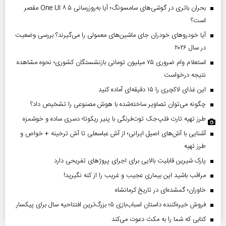
بحران باتری در گوشی‌های سامسونگ؛ آیا به‌روزرسانی One UI ۸.۵ مقصر
است؟
آیا خودروهای خودران جای ماشین‌های معمولی را می‌گیرند؟ بررسی وضعیت
در سال ۲۰۲۶
استعلام وام ضروری ۷۵ میلیون تومانی بازنشستگان کشوری؛ نحوه مشاهده
نتیجه درخواست
این غذای لاکچری را ۱۵ دقیقه‌ای آماده کنید
چگونه می‌توان تصاویر ساخته‌شده با هوش مصنوعی را تشخیص داد؟
طرز تهیه تارت فلپ‌جک توت‌فرنگی با پنیر ریکوتا؛ دسری ساده و خوشمزه
آشنایی با آش‌های اصیل ایرانی؛ از آش عباسعلی تا آش ترخینه + خواص و
طرز تهیه
پارک شیرین قابلیت‌ بالایی برای اجرای پروژهای تفریحی دارد
مراقب باشید این بیماری عجیب و غریب را از کنه نگیرید!
خاوران؛ گمشده‌ای در تاریخ کرمانشاه
فروش خیره‌کننده داستان اسباب‌بازی ۵؛ بزرگ‌ترین افتتاحیه سال برای پیکسار
کتابی که شما را به مکث دعوت می‌کند