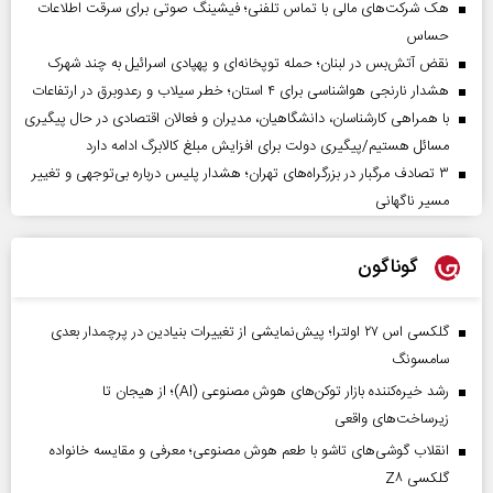
هک شرکت‌های مالی با تماس تلفنی؛ فیشینگ صوتی برای سرقت اطلاعات
حساس
نقض آتش‌بس در لبنان؛ حمله توپخانه‌ای و پهپادی اسرائیل به چند شهرک
هشدار نارنجی هواشناسی برای ۴ استان؛ خطر سیلاب و رعدوبرق در ارتفاعات
با همراهی کارشناسان، دانشگاهیان، مدیران و فعالان اقتصادی در حال پیگیری
مسائل هستیم/پیگیری دولت برای افزایش مبلغ کالابرگ ادامه دارد
۳ تصادف مرگبار در بزرگراه‌های تهران؛ هشدار پلیس درباره بی‌توجهی و تغییر
مسیر ناگهانی
گوناگون
گلکسی اس ۲۷ اولترا؛ پیش‌نمایشی از تغییرات بنیادین در پرچمدار بعدی
سامسونگ
رشد خیره‌کننده بازار توکن‌های هوش مصنوعی (AI)؛ از هیجان تا
زیرساخت‌های واقعی
انقلاب گوشی‌های تاشو‌ با طعم هوش مصنوعی؛ معرفی و مقایسه خانواده
گلکسی Z۸