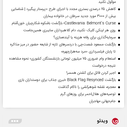
موکول نکنید
کاهش ۲۵ درصدی بستری مجدد با اجرای طرح «پرستار پیگیر» | شناسایی
بیش از ۳۰۰۰ مورد جدید سرطان در خانواده بیماران
Castlevania: Belmont’s Curse؛ بازگشت باشکوه شکارچیان خون‌آشام
روی هر لینکی کلیک نکنید، دام کلاهبرداران سایبری همین‌جاست
سرمایه‌گذاری برای رفاه؛ هزینه یا آینده‌سازی؟
بازگشت مسعود شصت‌چی با دردسر‌های تازه؛ از شایعه حضور در میز مذاکره
تا پایان فیلمبرداری «مرد سه‌هزارچهره»
استعلام وام ضروری ۷۵ میلیون تومانی بازنشستگان کشوری؛ نحوه مشاهده
نتیجه درخواست
اجیر کردن قاتل برای کشتن همسر!
بازگشت Black Flag Resynced خبری جذاب برای دوستداران بازی
معجزه، نقشه شوهرکشی را ناکام گذاشت
توصیه‌های هلال‌احمر برای روز‌های گرم
جام‌جهانی مهاجران
ویدئو