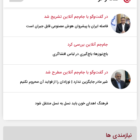
در گفت‌و‌گو با جام‌جم آنلاین تشریح شد
فاصله ایران با پیشرو‌ان هوش مصنوعی قابل جبران است
جام‌جم آنلاین بررسی کرد
باج‌نیوزها؛ باج‌گیری در لباس افشاگری
در گفت‌و‌گو با جام‌جم آنلاین مطرح شد
شیر مادر جایگزین ندارد | نوزادان را از فواید آن محروم نکنیم
فرهنگ اهدای خون باید نسل به نسل منتقل شود
نیازمندی ها