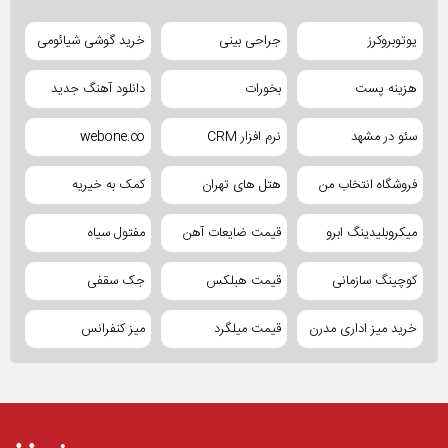
یوتوبروکرز
جراحی بینی
خرید گوشی شیائومی
هزینه پست
بخورات
دانلود آهنگ جدید
سئو در مشهد
نرم افزار CRM
webone.co
فروشگاه انتخاب من
هتل های تهران
کمک به خیریه
میکروبلیدینگ ابرو
قیمت ضایعات آهن
مفتول سیاه
کوچینگ سازمانی
قیمت هبلکس
جک سقفی
خرید میز اداری مدرن
قیمت میلگرد
میز کنفرانس