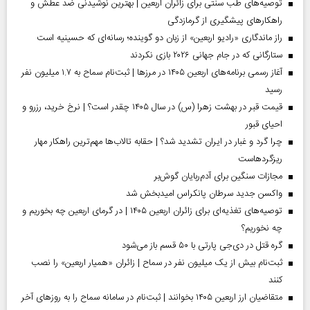
توصیه‌های طب سنتی برای زائران اربعین | بهترین نوشیدنی ضد عطش و
راهکارهای پیشگیری از گرمازدگی
راز ماندگاری «رادیو اربعین» از زبان دو گوینده؛ رسانه‌ای که حسینیه است
ستارگانی که در جام جهانی ۲۰۲۶ بازی نکردند
آغاز رسمی برنامه‌های اربعین ۱۴۰۵ در مرز‌ها | ثبت‌نام سماح به ۱.۷ میلیون نفر
رسید
قیمت قبر در بهشت زهرا (س) در سال ۱۴۰۵ چقدر است؟ | نرخ خرید، رزرو و
احیای قبور
چرا گرد و غبار در ایران تشدید شد؟ | حقابه تالاب‌ها مهم‌ترین راهکار مهار
ریزگردهاست
مجازات سنگین برای آدم‌ربایان گوش‌بر
واکسن جدید سرطان پانکراس امیدبخش شد
توصیه‌های تغذیه‌ای برای زائران اربعین ۱۴۰۵ | در گرمای اربعین چه بخوریم و
چه نخوریم؟
گره قتل در دی‌جی پارتی با ۵۰ قسم باز می‌شود
ثبت‌نام بیش از یک میلیون نفر در سماح | زائران «همیار اربعین» را نصب
کنند
متقاضیان ارز اربعین ۱۴۰۵ بخوانند | ثبت‌نام در سامانه سماح را به روز‌های آخر