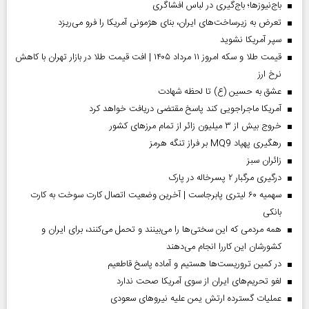
باج‌نیوزها؛ باج‌گیری در لباس افشاگری
تعرض به زیرساخت‌های ایران، بنای هژمونی آمریکا را فرو می‌ریزد
سپر آمریکا نشوید
قیمت طلا و سکه امروز ۱۱ مرداد ۱۴۰۵ | افت قیمت طلا در بازار تهران با کاهش
نرخ ارز
عشق به حسین (ع) تا لحظه شهادت
آمریکا ماجراجویی کند پاسخ مقتضی دریافت خواهد کرد
خروج بیش از ۳ میلیون زائر از تمام مرز‌های کشور
رهگیری پهپاد MQ9 بر فراز تنگه هرمز
‌زائران سبز
درگیری مرگبار ۲ پسرخاله در پارک
سهمیه ۶۰ لیتری پابرجاست | آخرین وضعیت اتصال کارت سوخت به کارت
بانکی
همه مردمی که این سختی‌ها را می‌بینند و تحمل می‌کنند، برای ایران و
کشورشان این کاررا انجام می‌دهند
در کمین تروریست‌ها هستیم و آماده پاسخ قاطعیم
لغو تحریم‌های ایران از سوی آمریکا صحت ندارد
عملیات گسترده ارتش یمن علیه نیروهای سعودی