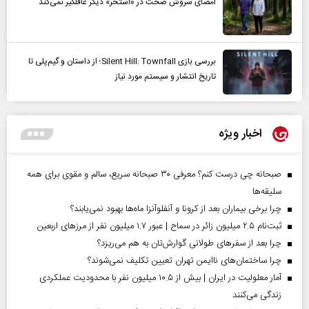
امضای سروش صحت در «استخر» دیگر غافلگیر نمی‌کند
بررسی بازی Silent Hill: Townfall؛ از داستان و گیم‌پلی تا
تاریخ انتشار و سیستم مورد نیاز
اخبار ویژه
صبحانه چی درست کنم؟ معرفی ۳۰ صبحانه سریع، سالم و مقوی برای همه
سلیقه‌ها
چرا برخی بیماران بعد از کرونا و آنفلوآنزا ماه‌ها بهبود نمی‌یابند؟
ثبت‌نام ۲.۵ میلیون زائر در سماح | عبور ۱.۷ میلیون نفر از مرز‌های اربعین
چرا بعد از سفرهای طولانی گوارش‌تان به هم می‌ریزد؟
چرا ساختمان‌های ناایمن تهران تعیین تکلیف نمی‌شوند؟
آمار معلولیت در ایران | بیش از ۱۰.۵ میلیون نفر با محدودیت عملکردی
زندگی می‌کنند