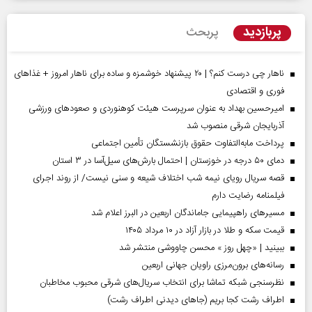
پربازدید
پربحث
ناهار چی درست کنم؟ | ۲۰ پیشنهاد خوشمزه و ساده برای ناهار امروز + غذاهای
فوری و اقتصادی
امیرحسین بهداد به عنوان سرپرست هیئت کوهنوردی و صعودهای ورزشی
آذربایجان شرقی منصوب شد
پرداخت مابه‌التفاوت حقوق بازنشستگان تأمین اجتماعی
دمای ۵۰ درجه در خوزستان | احتمال بارش‌های سیل‌آسا در ۳ استان
قصه سریال رویای نیمه شب اختلاف شیعه و سنی نیست/ از روند اجرای
فیلمنامه رضایت دارم
مسیر‌های راهپیمایی جاماندگان اربعین در البرز اعلام شد
قیمت سکه و طلا در بازار آزاد در ۱۰ مرداد ۱۴۰۵
ببینید | «چهل روز » محسن چاووشی منتشر شد
رسانه‌های برون‌مرزی راویان جهانی اربعین
نظرسنجی شبکه تماشا برای انتخاب سریال‌های شرقی محبوب مخاطبان
اطراف رشت کجا بریم (جاهای دیدنی اطراف رشت)