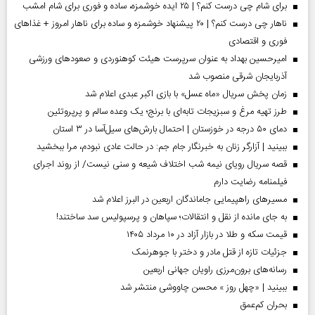
برای شام چی درست کنم؟ | ۲۵ ایده خوشمزه، ساده و فوری برای شام امشب
ناهار چی درست کنم؟ | ۲۰ پیشنهاد خوشمزه و ساده برای ناهار امروز + غذاهای
فوری و اقتصادی
امیرحسین بهداد به عنوان سرپرست هیئت کوهنوردی و صعودهای ورزشی
آذربایجان شرقی منصوب شد
زمان پخش سریال «ماه عسل» با بازی اکبر عبدی اعلام شد
طرز تهیه مرغ و سبزیجات تابه‌ای با برنج؛ یک وعده سالم و پرپروتئین
دمای ۵۰ درجه در خوزستان | احتمال بارش‌های سیل‌آسا در ۳ استان
ببینید | آزارگر زنان به خبرنگار جام جم: در حالت عادی نبودم، مرا ببخشید
قصه سریال رویای نیمه شب اختلاف شیعه و سنی نیست/ از روند اجرای
فیلمنامه رضایت دارم
مسیر‌های راهپیمایی جاماندگان اربعین در البرز اعلام شد
به جای مانده از نقل و انتقالات؛ سپاهان و پرسپولیس سد ساختند!
قیمت سکه و طلا در بازار آزاد در ۱۰ مرداد ۱۴۰۵
جزئیات تازه از قتل مادر و دختر با جوهرنمک
رسانه‌های برون‌مرزی راویان جهانی اربعین
ببینید | «چهل روز » محسن چاووشی منتشر شد
بحران کم‌عمق