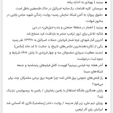
ببینید | پهپادی به اندازه پشه
عربستان: کلیه اقدامات یک‌جانبه اسرائیل در خاک فلسطین باطل است
«شوق پرواز» به آنتن شبکه نمایش رسید؛ روایت زندگی شهید عباس بابایی در
سالروز شهادت
ببینید | انفجار در منطقۀ صنعتی و بندر«جبل‌علی» در دبی
شائبه تلاش برای ترور ترامپ منجر به بازداشت فرد مسلح شد
آخرین آمار شهدای غزه؛ شمار قربانیان حملات اسرائیل به ۷۳۳۸۱ نفر رسید
یکی از تکان‌دهنده‌ترین عکس‌های تاریخ؛ رد جنایت تا ابد ماند (عکس)
تمدید معافیت سربازی مشمولان سه و چهار فرزندی تا پایان ۱۴۰۷؛ شرایط و
نحوه ثبت درخواست
آخر هفته چه فیلمی ببینیم؟ فهرست کامل فیلم‌های پنجشنبه و جمعه
شبکه‌های سیما
راز قبض‌های نجومی برق فاش شد؛ چرا هزینه برق برخی مشترکان چند برابر
می‌شود؟
پایان همکاری باشگاه استقلال با رامین رضاییان / رامین به پرسپولیس نزدیک
شد؟
رویای تیم ملی، زیر آوار مدرسه / روایت دختر ژیمناستیک‌کاری که آسمانی شد
ایرانیان پای کار اربعین