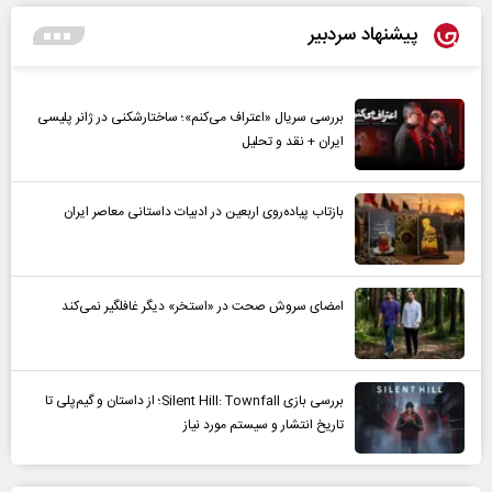
پیشنهاد سردبیر
بررسی سریال «اعتراف می‌کنم»؛ ساختارشکنی در ژانر پلیسی
ایران + نقد و تحلیل
بازتاب پیاده‌روی اربعین در ادبیات داستانی معاصر ایران
امضای سروش صحت در «استخر» دیگر غافلگیر نمی‌کند
بررسی بازی Silent Hill: Townfall؛ از داستان و گیم‌پلی تا
تاریخ انتشار و سیستم مورد نیاز