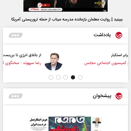
ببینید | روایت معلمان بازمانده مدرسه میناب از حمله تروریستی آمریکا
یادداشت
از باتلاق انرژی تا بن‌بست ترامپ
رضا سپهوند - سخنگوی کمیسیون انرژی مجلس
پیشخوان