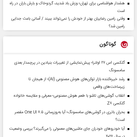
هشدار هواشناسی برای تهران؛ وزش باد شدید، گردوخاک و بارش باران در راه
است
وقتی رامین رضاییان بهتر از خودش را نمی‌تواند ببیند / آسانی باعث جدایی
رامین شد؟
گوناگون
گلکسی اس ۲۷ اولترا؛ پیش‌نمایشی از تغییرات بنیادین در پرچمدار بعدی
سامسونگ
رشد خیره‌کننده بازار توکن‌های هوش مصنوعی (AI)؛ از هیجان تا
زیرساخت‌های واقعی
انقلاب گوشی‌های تاشو‌ با طعم هوش مصنوعی؛ معرفی و مقایسه خانواده
گلکسی Z۸
بحران باتری در گوشی‌های سامسونگ؛ آیا به‌روزرسانی One UI ۸.۵ مقصر
است؟
آیا خودروهای خودران جای ماشین‌های معمولی را می‌گیرند؟ بررسی وضعیت
در سال ۲۰۲۶