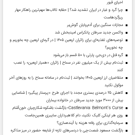
احیای قبور
چرا گرد و غبار در ایران تشدید شد؟ | حقابه تالاب‌ها مهم‌ترین راهکار مهار
ریزگردهاست
مجازات سنگین برای آدم‌ربایان گوش‌بر
واکسن جدید سرطان پانکراس امیدبخش شد
توصیه‌های تغذیه‌ای برای زائران اربعین ۱۴۰۵ | در گرمای اربعین چه بخوریم و
چه نخوریم؟
گره قتل در دی‌جی پارتی با ۵۰ قسم باز می‌شود
ثبت‌نام بیش از یک میلیون نفر در سماح | زائران «همیار اربعین» را نصب
کنند
متقاضیان ارز اربعین ۱۴۰۵ بخوانند | ثبت‌نام در سامانه سماح را به روز‌های آخر
موکول نکنید
کاهش ۲۵ درصدی بستری مجدد با اجرای طرح «پرستار پیگیر» | شناسایی
بیش از ۳۰۰۰ مورد جدید سرطان در خانواده بیماران
Castlevania: Belmont’s Curse؛ بازگشت باشکوه شکارچیان خون‌آشام
روی هر لینکی کلیک نکنید، دام کلاهبرداران سایبری همین‌جاست
سرمایه‌گذاری برای رفاه؛ هزینه یا آینده‌سازی؟
بازگشت مسعود شصت‌چی با دردسر‌های تازه؛ از شایعه حضور در میز مذاکره