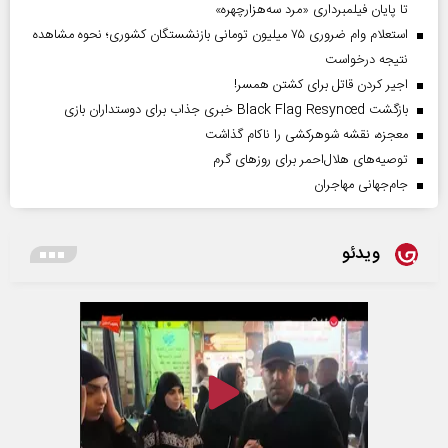
تا پایان فیلمبرداری «مرد سه‌هزارچهره»
استعلام وام ضروری ۷۵ میلیون تومانی بازنشستگان کشوری؛ نحوه مشاهده
نتیجه درخواست
اجیر کردن قاتل برای کشتن همسر!
بازگشت Black Flag Resynced خبری جذاب برای دوستداران بازی
معجزه، نقشه شوهرکشی را ناکام گذاشت
توصیه‌های هلال‌احمر برای روز‌های گرم
جام‌جهانی مهاجران
ویدئو