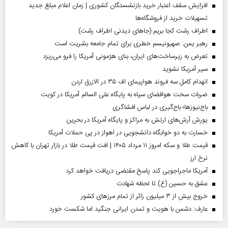
افزایش سقف اعتبار خرید بازنشستگان کشوری | زمان اعلام مبلغ جدید
تسهیلات خرید از فروشگاه‌ها
اطراف رشت کجا بریم (جاهای دیدنی اطراف رشت)
رهبر یمن: صهیونیسم خطری برای تمام جامعه بشریت است
تعرض به زیرساخت‌های ایران، بنای هژمونی آمریکا را فرو می‌ریزد
سپر آمریکا نشوید
انهدام کامل سه فروند هواپیمای اف ۳۵ در الازرق اردن
ضربات سخت هوافضای سپاه به پایگاه علی السالم آمریکا در کویت
باج‌نیوزها؛ باج‌گیری در لباس افشاگری
یورش آرش‌های ارتش به مراکز و پایگاه‌ آمریکا در بحرین
خسارت به دو خوابگاه دانشجویی در اهواز در پی حملات آمریکا
قیمت طلا و سکه امروز ۱۱ مرداد ۱۴۰۵ | افت قیمت طلا در بازار تهران با کاهش
نرخ ارز
آمریکا ماجراجویی کند پاسخ مقتضی دریافت خواهد کرد
عشق به حسین (ع) تا لحظه شهادت
خروج بیش از ۳ میلیون زائر از تمام مرز‌های کشور
عارف: دشمن با هویت و تمدن ایرانی جنگید اما شکست خورد