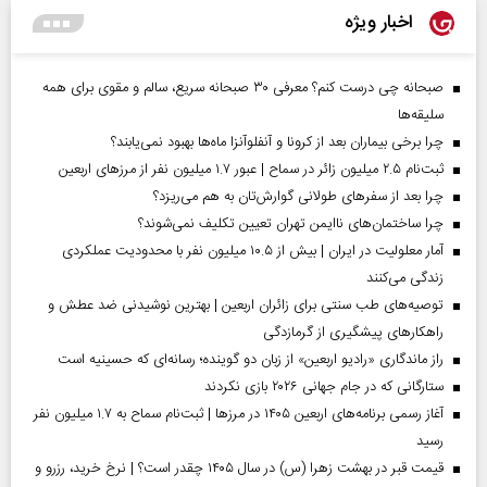
اخبار ویژه
صبحانه چی درست کنم؟ معرفی ۳۰ صبحانه سریع، سالم و مقوی برای همه
سلیقه‌ها
چرا برخی بیماران بعد از کرونا و آنفلوآنزا ماه‌ها بهبود نمی‌یابند؟
ثبت‌نام ۲.۵ میلیون زائر در سماح | عبور ۱.۷ میلیون نفر از مرز‌های اربعین
چرا بعد از سفرهای طولانی گوارش‌تان به هم می‌ریزد؟
چرا ساختمان‌های ناایمن تهران تعیین تکلیف نمی‌شوند؟
آمار معلولیت در ایران | بیش از ۱۰.۵ میلیون نفر با محدودیت عملکردی
زندگی می‌کنند
توصیه‌های طب سنتی برای زائران اربعین | بهترین نوشیدنی ضد عطش و
راهکارهای پیشگیری از گرمازدگی
راز ماندگاری «رادیو اربعین» از زبان دو گوینده؛ رسانه‌ای که حسینیه است
ستارگانی که در جام جهانی ۲۰۲۶ بازی نکردند
آغاز رسمی برنامه‌های اربعین ۱۴۰۵ در مرز‌ها | ثبت‌نام سماح به ۱.۷ میلیون نفر
رسید
قیمت قبر در بهشت زهرا (س) در سال ۱۴۰۵ چقدر است؟ | نرخ خرید، رزرو و