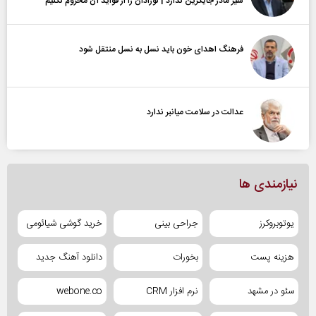
شیر مادر جایگزین ندارد | نوزادان را از فواید آن محروم نکنیم
فرهنگ اهدای خون باید نسل به نسل منتقل شود
عدالت در سلامت میانبر ندارد
نیازمندی ها
یوتوبروکرز
جراحی بینی
خرید گوشی شیائومی
هزینه پست
بخورات
دانلود آهنگ جدید
سئو در مشهد
نرم افزار CRM
webone.co