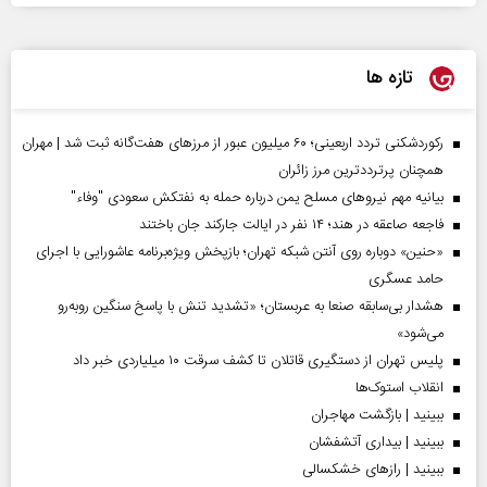
تازه ها
رکوردشکنی تردد اربعینی؛ ۶۰ میلیون عبور از مرزهای هفت‌گانه ثبت شد | مهران
همچنان پرترددترین مرز زائران
بیانیه مهم نیروهای مسلح یمن درباره حمله به نفتکش سعودی "وفاء"
فاجعه صاعقه در هند؛ ۱۴ نفر در ایالت جارکند جان باختند
«حنین» دوباره روی آنتن شبکه تهران؛ بازپخش ویژه‌برنامه عاشورایی با اجرای
حامد عسگری
هشدار بی‌سابقه صنعا به عربستان؛ «تشدید تنش با پاسخ سنگین روبه‌رو
می‌شود»
پلیس تهران از دستگیری قاتلان تا کشف سرقت ۱۰ میلیاردی خبر داد
انقلاب استوک‌ها
ببینید | بازگشت مهاجران
ببینید | بیداری آتشفشان
ببینید | رازهای خشکسالی