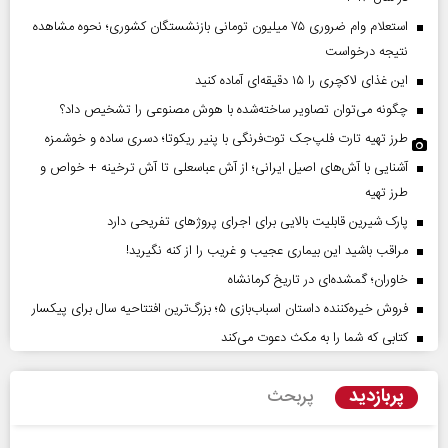
استعلام وام ضروری ۷۵ میلیون تومانی بازنشستگان کشوری؛ نحوه مشاهده
نتیجه درخواست
این غذای لاکچری را ۱۵ دقیقه‌ای آماده کنید
چگونه می‌توان تصاویر ساخته‌شده با هوش مصنوعی را تشخیص داد؟
طرز تهیه تارت فلپ‌جک توت‌فرنگی با پنیر ریکوتا؛ دسری ساده و خوشمزه
آشنایی با آش‌های اصیل ایرانی؛ از آش عباسعلی تا آش ترخینه + خواص و
طرز تهیه
پارک شیرین قابلیت‌ بالایی برای اجرای پروژهای تفریحی دارد
مراقب باشید این بیماری عجیب و غریب را از کنه نگیرید!
خاوران؛ گمشده‌ای در تاریخ کرمانشاه
فروش خیره‌کننده داستان اسباب‌بازی ۵؛ بزرگ‌ترین افتتاحیه سال برای پیکسار
کتابی که شما را به مکث دعوت می‌کند
پربازدید
پربحث