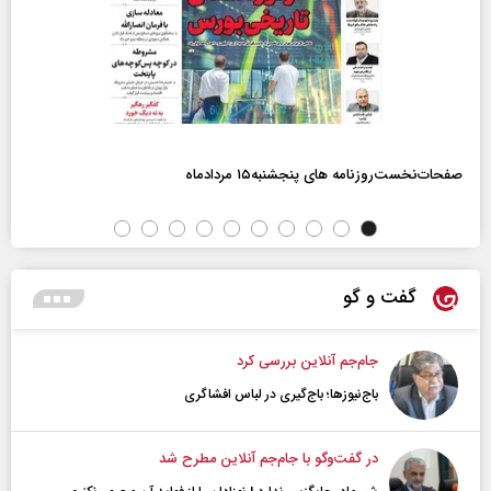
صفحات‌نخست‌روزنامه ها‌ی پنجشنبه‌۱۵ مردادماه
گفت و گو
جام‌جم آنلاین بررسی کرد
باج‌نیوزها؛ باج‌گیری در لباس افشاگری
در گفت‌و‌گو با جام‌جم آنلاین مطرح شد