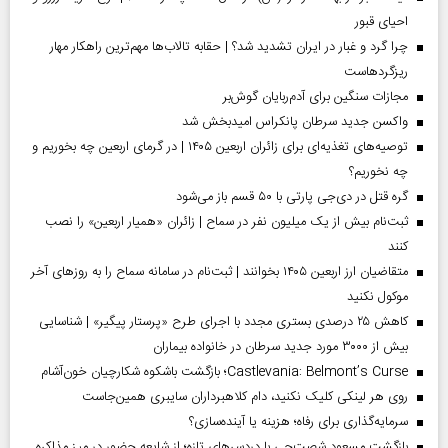
احیای قبور
چرا گرد و غبار در ایران تشدید شد؟ | حقابه تالاب‌ها مهم‌ترین راهکار مهار
ریزگردهاست
مجازات سنگین برای آدم‌ربایان گوش‌بر
واکسن جدید سرطان پانکراس امیدبخش شد
توصیه‌های تغذیه‌ای برای زائران اربعین ۱۴۰۵ | در گرمای اربعین چه بخوریم و
چه نخوریم؟
گره قتل در دی‌جی پارتی با ۵۰ قسم باز می‌شود
ثبت‌نام بیش از یک میلیون نفر در سماح | زائران «همیار اربعین» را نصب
کنند
متقاضیان ارز اربعین ۱۴۰۵ بخوانند | ثبت‌نام در سامانه سماح را به روز‌های آخر
موکول نکنید
کاهش ۲۵ درصدی بستری مجدد با اجرای طرح «پرستار پیگیر» | شناسایی
بیش از ۳۰۰۰ مورد جدید سرطان در خانواده بیماران
Castlevania: Belmont’s Curse؛ بازگشت باشکوه شکارچیان خون‌آشام
روی هر لینکی کلیک نکنید، دام کلاهبرداران سایبری همین‌جاست
سرمایه‌گذاری برای رفاه؛ هزینه یا آینده‌سازی؟
بازگشت مسعود شصت‌چی با دردسر‌های تازه؛ از شایعه حضور در میز مذاکره