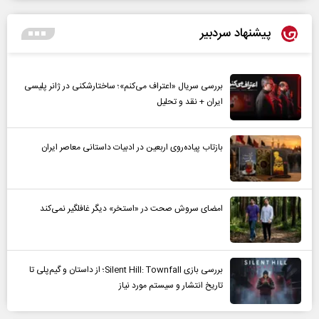
پیشنهاد سردبیر
بررسی سریال «اعتراف می‌کنم»؛ ساختارشکنی در ژانر پلیسی
ایران + نقد و تحلیل
بازتاب پیاده‌روی اربعین در ادبیات داستانی معاصر ایران
امضای سروش صحت در «استخر» دیگر غافلگیر نمی‌کند
بررسی بازی Silent Hill: Townfall؛ از داستان و گیم‌پلی تا
تاریخ انتشار و سیستم مورد نیاز