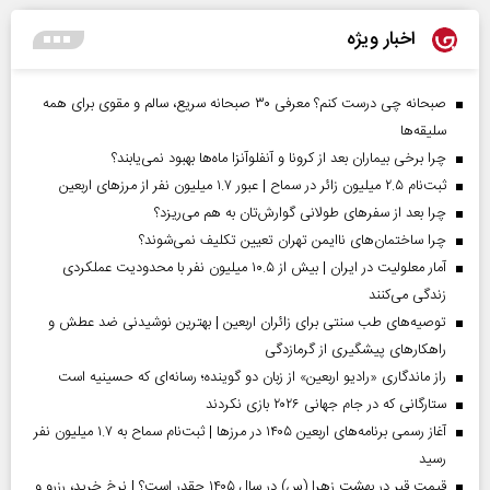
اخبار ویژه
صبحانه چی درست کنم؟ معرفی ۳۰ صبحانه سریع، سالم و مقوی برای همه
سلیقه‌ها
چرا برخی بیماران بعد از کرونا و آنفلوآنزا ماه‌ها بهبود نمی‌یابند؟
ثبت‌نام ۲.۵ میلیون زائر در سماح | عبور ۱.۷ میلیون نفر از مرز‌های اربعین
چرا بعد از سفرهای طولانی گوارش‌تان به هم می‌ریزد؟
چرا ساختمان‌های ناایمن تهران تعیین تکلیف نمی‌شوند؟
آمار معلولیت در ایران | بیش از ۱۰.۵ میلیون نفر با محدودیت عملکردی
زندگی می‌کنند
توصیه‌های طب سنتی برای زائران اربعین | بهترین نوشیدنی ضد عطش و
راهکارهای پیشگیری از گرمازدگی
راز ماندگاری «رادیو اربعین» از زبان دو گوینده؛ رسانه‌ای که حسینیه است
ستارگانی که در جام جهانی ۲۰۲۶ بازی نکردند
آغاز رسمی برنامه‌های اربعین ۱۴۰۵ در مرز‌ها | ثبت‌نام سماح به ۱.۷ میلیون نفر
رسید
قیمت قبر در بهشت زهرا (س) در سال ۱۴۰۵ چقدر است؟ | نرخ خرید، رزرو و