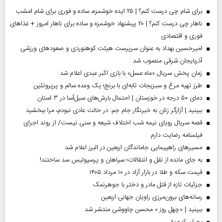
برای شام چی درست کنم؟ | ۲۵ ایده خوشمزه، ساده و فوری برای شام امشب
ناهار چی درست کنم؟ | ۲۰ پیشنهاد خوشمزه و ساده برای ناهار امروز + غذاهای
فوری و اقتصادی
امیرحسین بهداد به عنوان سرپرست هیئت کوهنوردی و صعودهای ورزشی
آذربایجان شرقی منصوب شد
زمان پخش سریال «ماه عسل» با بازی اکبر عبدی اعلام شد
طرز تهیه مرغ و سبزیجات تابه‌ای با برنج؛ یک وعده سالم و پرپروتئین
دمای ۵۰ درجه در خوزستان | احتمال بارش‌های سیل‌آسا در ۳ استان
ببینید | آزارگر زنان به خبرنگار جام جم: در حالت عادی نبودم، مرا ببخشید
قصه سریال رویای نیمه شب اختلاف شیعه و سنی نیست/ از روند اجرای
فیلمنامه رضایت دارم
مسیر‌های راهپیمایی جاماندگان اربعین در البرز اعلام شد
به جای مانده از نقل و انتقالات؛ سپاهان و پرسپولیس سد ساختند!
قیمت سکه و طلا در بازار آزاد در ۱۰ مرداد ۱۴۰۵
جزئیات تازه از قتل مادر و دختر با جوهرنمک
رسانه‌های برون‌مرزی راویان جهانی اربعین
ببینید | «چهل روز » محسن چاووشی منتشر شد