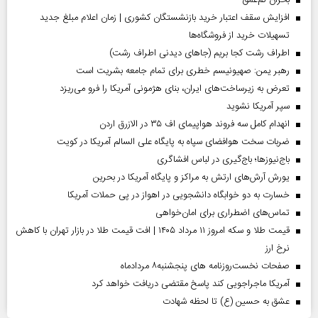
بحران کم‌عمق
افزایش سقف اعتبار خرید بازنشستگان کشوری | زمان اعلام مبلغ جدید
تسهیلات خرید از فروشگاه‌ها
اطراف رشت کجا بریم (جاهای دیدنی اطراف رشت)
رهبر یمن: صهیونیسم خطری برای تمام جامعه بشریت است
تعرض به زیرساخت‌های ایران، بنای هژمونی آمریکا را فرو می‌ریزد
سپر آمریکا نشوید
انهدام کامل سه فروند هواپیمای اف ۳۵ در الازرق اردن
ضربات سخت هوافضای سپاه به پایگاه علی السالم آمریکا در کویت
باج‌نیوزها؛ باج‌گیری در لباس افشاگری
یورش آرش‌های ارتش به مراکز و پایگاه‌ آمریکا در بحرین
خسارت به دو خوابگاه دانشجویی در اهواز در پی حملات آمریکا
تماس‌های اضطراری برای امان‌‌خواهی
قیمت طلا و سکه امروز ۱۱ مرداد ۱۴۰۵ | افت قیمت طلا در بازار تهران با کاهش
نرخ ارز
صفحات نخست‌روزنامه ها‌ی پنجشنبه‌۸ مردادماه
آمریکا ماجراجویی کند پاسخ مقتضی دریافت خواهد کرد
عشق به حسین (ع) تا لحظه شهادت