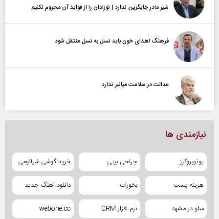
شیر مادر جایگزین ندارد | نوزادان را از فواید آن محروم نکنیم
فرهنگ اهدای خون باید نسل به نسل منتقل شود
عدالت در سلامت میانبر ندارد
نیازمندی ها
یوتوبروکرز
جراحی بینی
خرید گوشی شیائومی
هزینه پست
بخورات
دانلود آهنگ جدید
سئو در مشهد
نرم افزار CRM
webone.co