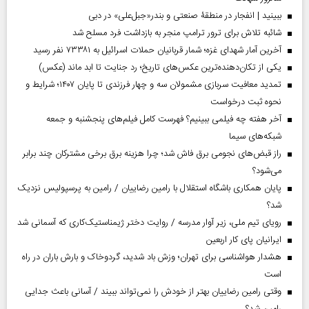
ببینید | انفجار در منطقۀ صنعتی و بندر«جبل‌علی» در دبی
شائبه تلاش برای ترور ترامپ منجر به بازداشت فرد مسلح شد
آخرین آمار شهدای غزه؛ شمار قربانیان حملات اسرائیل به ۷۳۳۸۱ نفر رسید
یکی از تکان‌دهنده‌ترین عکس‌های تاریخ؛ رد جنایت تا ابد ماند (عکس)
تمدید معافیت سربازی مشمولان سه و چهار فرزندی تا پایان ۱۴۰۷؛ شرایط و
نحوه ثبت درخواست
آخر هفته چه فیلمی ببینیم؟ فهرست کامل فیلم‌های پنجشنبه و جمعه
شبکه‌های سیما
راز قبض‌های نجومی برق فاش شد؛ چرا هزینه برق برخی مشترکان چند برابر
می‌شود؟
پایان همکاری باشگاه استقلال با رامین رضاییان / رامین به پرسپولیس نزدیک
شد؟
رویای تیم ملی، زیر آوار مدرسه / روایت دختر ژیمناستیک‌کاری که آسمانی شد
ایرانیان پای کار اربعین
هشدار هواشناسی برای تهران؛ وزش باد شدید، گردوخاک و بارش باران در راه
است
وقتی رامین رضاییان بهتر از خودش را نمی‌تواند ببیند / آسانی باعث جدایی