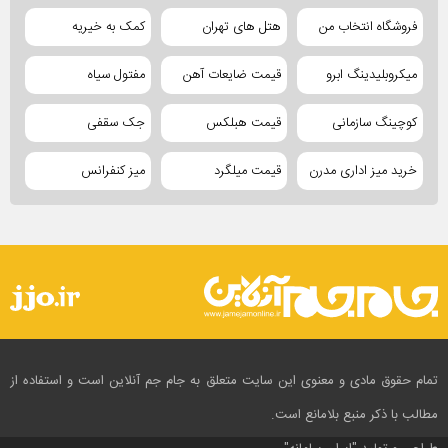
فروشگاه انتخاب من
هتل های تهران
کمک به خیریه
میکروبلیدینگ ابرو
قیمت ضایعات آهن
مفتول سیاه
کوچینگ سازمانی
قیمت هبلکس
جک سقفی
خرید میز اداری مدرن
قیمت میلگرد
میز کنفرانس
تمام حقوق مادی و معنوی این سایت متعلق به جام جم آنلاین است و استفاده از
مطالب با ذکر منبع بلامانع است.