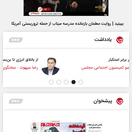
ببینید | روایت معلمان بازمانده مدرسه میناب از حمله تروریستی آمریکا
یادداشت
از باتلاق انرژی تا بن‌بست ترامپ
س
رضا سپهوند - سخنگوی کمیسیون انرژی مجلس
پیشخوان