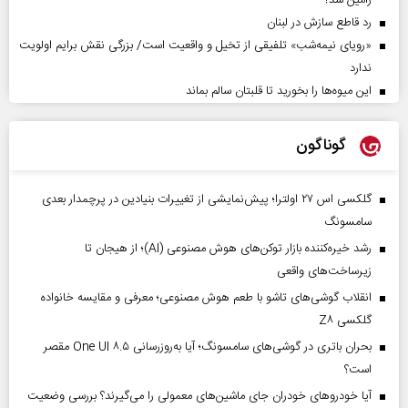
رامین شد؟
رد قاطع سازش در لبنان
«رویای نیمه‌شب» تلفیقی از تخیل و واقعیت است/ بزرگی نقش برایم اولویت
ندارد
این میوه‌ها را بخورید تا قلبتان سالم بماند
گوناگون
گلکسی اس ۲۷ اولترا؛ پیش‌نمایشی از تغییرات بنیادین در پرچمدار بعدی
سامسونگ
رشد خیره‌کننده بازار توکن‌های هوش مصنوعی (AI)؛ از هیجان تا
زیرساخت‌های واقعی
انقلاب گوشی‌های تاشو‌ با طعم هوش مصنوعی؛ معرفی و مقایسه خانواده
گلکسی Z۸
بحران باتری در گوشی‌های سامسونگ؛ آیا به‌روزرسانی One UI ۸.۵ مقصر
است؟
آیا خودروهای خودران جای ماشین‌های معمولی را می‌گیرند؟ بررسی وضعیت