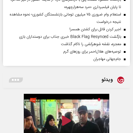
تا پایان فیلمبرداری «مرد سه‌هزارچهره»
استعلام وام ضروری ۷۵ میلیون تومانی بازنشستگان کشوری؛ نحوه مشاهده
نتیجه درخواست
اجیر کردن قاتل برای کشتن همسر!
بازگشت Black Flag Resynced خبری جذاب برای دوستداران بازی
معجزه، نقشه شوهرکشی را ناکام گذاشت
توصیه‌های هلال‌احمر برای روز‌های گرم
جام‌جهانی مهاجران
ویدئو