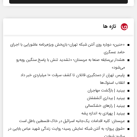
تازه ها
«حنین» دوباره روی آنتن شبکه تهران؛ بازپخش ویژه‌برنامه عاشورایی با اجرای
حامد عسگری
هشدار بی‌سابقه صنعا به عربستان؛ «تشدید تنش با پاسخ سنگین روبه‌رو
می‌شود»
پلیس تهران از دستگیری قاتلان تا کشف سرقت ۱۰ میلیاردی خبر داد
انقلاب استوک‌ها
ببینید | بازگشت مهاجران
ببینید | بیداری آتشفشان
ببینید | رازهای خشکسالی
ببینید | پهپادی به اندازه پشه
عربستان: کلیه اقدامات یک‌جانبه اسرائیل در خاک فلسطین باطل است
«شوق پرواز» به آنتن شبکه نمایش رسید؛ روایت زندگی شهید عباس بابایی در
سالروز شهادت