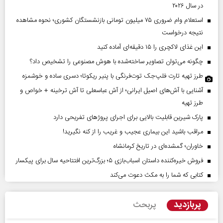
در سال ۲۰۲۶
استعلام وام ضروری ۷۵ میلیون تومانی بازنشستگان کشوری؛ نحوه مشاهده
نتیجه درخواست
این غذای لاکچری را ۱۵ دقیقه‌ای آماده کنید
چگونه می‌توان تصاویر ساخته‌شده با هوش مصنوعی را تشخیص داد؟
طرز تهیه تارت فلپ‌جک توت‌فرنگی با پنیر ریکوتا؛ دسری ساده و خوشمزه
آشنایی با آش‌های اصیل ایرانی؛ از آش عباسعلی تا آش ترخینه + خواص و
طرز تهیه
پارک شیرین قابلیت‌ بالایی برای اجرای پروژهای تفریحی دارد
مراقب باشید این بیماری عجیب و غریب را از کنه نگیرید!
خاوران؛ گمشده‌ای در تاریخ کرمانشاه
فروش خیره‌کننده داستان اسباب‌بازی ۵؛ بزرگ‌ترین افتتاحیه سال برای پیکسار
کتابی که شما را به مکث دعوت می‌کند
پربازدید
پربحث