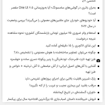
گلکسی Z۸
بحران باتری در گوشی‌های سامسونگ؛ آیا به‌روزرسانی One UI ۸.۵ مقصر
است؟
آیا خودروهای خودران جای ماشین‌های معمولی را می‌گیرند؟ بررسی وضعیت
در سال ۲۰۲۶
استعلام وام ضروری ۷۵ میلیون تومانی بازنشستگان کشوری؛ نحوه مشاهده
نتیجه درخواست
این غذای لاکچری را ۱۵ دقیقه‌ای آماده کنید
چگونه می‌توان تصاویر ساخته‌شده با هوش مصنوعی را تشخیص داد؟
طرز تهیه تارت فلپ‌جک توت‌فرنگی با پنیر ریکوتا؛ دسری ساده و خوشمزه
آشنایی با آش‌های اصیل ایرانی؛ از آش عباسعلی تا آش ترخینه + خواص و
طرز تهیه
پارک شیرین قابلیت‌ بالایی برای اجرای پروژهای تفریحی دارد
مراقب باشید این بیماری عجیب و غریب را از کنه نگیرید!
خاوران؛ گمشده‌ای در تاریخ کرمانشاه
فروش خیره‌کننده داستان اسباب‌بازی ۵؛ بزرگ‌ترین افتتاحیه سال برای پیکسار