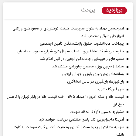
پربازدید
پربحث
امیرحسین بهداد به عنوان سرپرست هیئت کوهنوردی و صعودهای ورزشی
آذربایجان شرقی منصوب شد
پرداخت مابه‌التفاوت حقوق بازنشستگان تأمین اجتماعی
نظرسنجی شبکه تماشا برای انتخاب سریال‌های شرقی محبوب مخاطبان
مسیر‌های راهپیمایی جاماندگان اربعین در البرز اعلام شد
ببینید | «چهل روز » محسن چاووشی منتشر شد
رسانه‌های برون‌مرزی راویان جهانی اربعین
باج‌نیوزها؛ باج‌گیری در لباس افشاگری
سپر آمریکا نشوید
قیمت طلا و سکه امروز ۱۱ مرداد ۱۴۰۵ | افت قیمت طلا در بازار تهران با کاهش
نرخ ارز
عشق به حسین (ع) تا لحظه شهادت
آمریکا ماجراجویی کند پاسخ مقتضی دریافت خواهد کرد
سهمیه ۶۰ لیتری پابرجاست | آخرین وضعیت اتصال کارت سوخت به کارت
بانکی