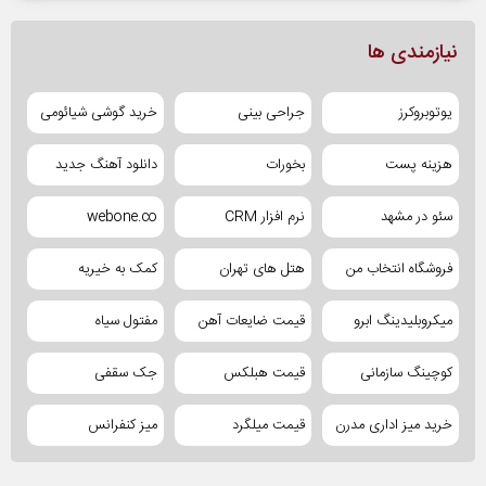
نیازمندی ها
یوتوبروکرز
جراحی بینی
خرید گوشی شیائومی
هزینه پست
بخورات
دانلود آهنگ جدید
سئو در مشهد
نرم افزار CRM
webone.co
فروشگاه انتخاب من
هتل های تهران
کمک به خیریه
میکروبلیدینگ ابرو
قیمت ضایعات آهن
مفتول سیاه
کوچینگ سازمانی
قیمت هبلکس
جک سقفی
خرید میز اداری مدرن
قیمت میلگرد
میز کنفرانس