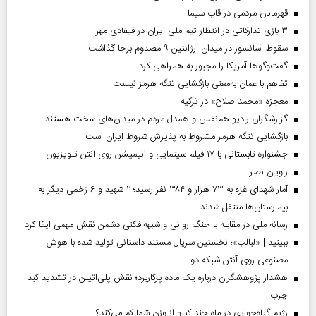
قهرمانان مردمی در قاب سیما
۳ بازی تدارکاتی در انتظار تیم ملی ایران در فیفادی مهر
سقوط آسانسور در میدان آرژانتین ۹ مصدوم برجا گذاشت
گفت‌وگوها آمریکا را مجبور به همراهی کرد
تفاهم با عمان به‌معنی بازگشایی تنگه هرمز نیست
معجزه «محمد صلاح» در ترکیه
گزارشگران رادیو هم‌نفس و همدل مردم در میدان‌های سخت هستند
بازگشایی تنگه هرمز مشروط به پذیرش شروط ایران است
جشنواره تابستانی با ۱۷ فیلم سینمایی و انیمیشن روی آنتن تلویزیون
راویان نصر
آمار شهدای غزه به ۷۳ هزار و ۳۸۴ نفر رسید؛ ۲ شهید و ۶ زخمی دیگر به
بیمارستان‌ها منتقل شدند
رسانه ملی در مقابله با جنگ روانی و شبهه‌افکنی دشمن نقش مهمی ایفا کرد
ببینید | «لبالب»؛ نخستین سریال مستند داستانی تولید شده با هوش
مصنوعی روی آنتن شبکه دو
هشدار پژوهشگران درباره یک ماده پرکاربرد؛ نقش پلی‌اتیلن در تشدید کبد
چرب
رژیم گیاه‌خواری در ماه چند کیلو از وزن شما کم می‌کند؟