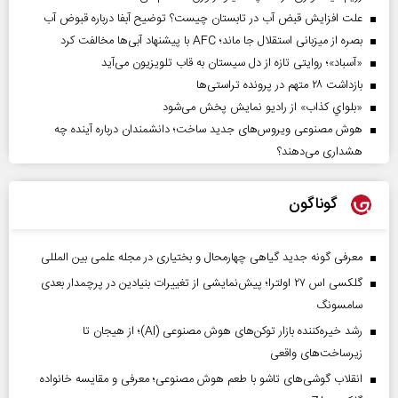
علت افزایش قبض آب در تابستان چیست؟ توضیح آبفا درباره قبوض آب
بصره از میزبانی استقلال جا ماند؛ AFC با پیشنهاد آبی‌ها مخالفت کرد
«آسباد»؛ روایتی تازه از دل سیستان به قاب تلویزیون می‌آید
بازداشت ۲۸ متهم در پرونده تراستی‌ها
«بلواي کذاب» از رادیو نمایش پخش می‌شود
هوش مصنوعی ویروس‌های جدید ساخت؛ دانشمندان درباره آینده چه
هشداری می‌دهند؟
گوناگون
معرفی گونه جدید گیاهی چهارمحال و بختیاری در مجله علمی بین المللی
گلکسی اس ۲۷ اولترا؛ پیش‌نمایشی از تغییرات بنیادین در پرچمدار بعدی
سامسونگ
رشد خیره‌کننده بازار توکن‌های هوش مصنوعی (AI)؛ از هیجان تا
زیرساخت‌های واقعی
انقلاب گوشی‌های تاشو‌ با طعم هوش مصنوعی؛ معرفی و مقایسه خانواده