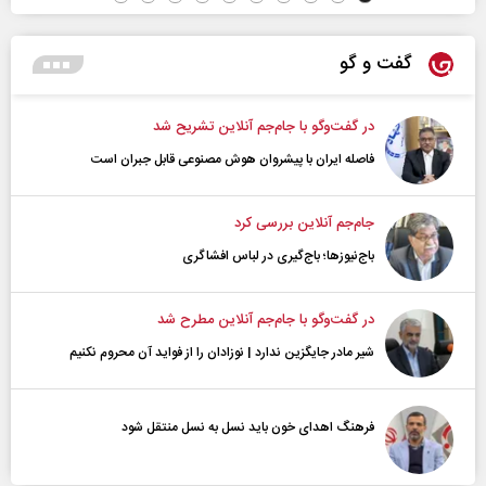
گفت و گو
در گفت‌و‌گو با جام‌جم آنلاین تشریح شد
فاصله ایران با پیشرو‌ان هوش مصنوعی قابل جبران است
جام‌جم آنلاین بررسی کرد
باج‌نیوزها؛ باج‌گیری در لباس افشاگری
در گفت‌و‌گو با جام‌جم آنلاین مطرح شد
شیر مادر جایگزین ندارد | نوزادان را از فواید آن محروم نکنیم
فرهنگ اهدای خون باید نسل به نسل منتقل شود