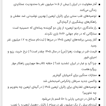
آمار معلولیت در ایران | بیش از ۱۰.۵ میلیون نفر با محدودیت عملکردی
زندگی می‌کنند
توصیه‌های طب سنتی برای زائران اربعین | بهترین نوشیدنی ضد عطش و
راهکارهای پیشگیری از گرمازدگی
راز ماندگاری «رادیو اربعین» از زبان دو گوینده؛ رسانه‌ای که حسینیه است
ستارگانی که در جام جهانی ۲۰۲۶ بازی نکردند
آغاز رسمی برنامه‌های اربعین ۱۴۰۵ در مرز‌ها | ثبت‌نام سماح به ۱.۷ میلیون نفر
رسید
قیمت قبر در بهشت زهرا (س) در سال ۱۴۰۵ چقدر است؟ | نرخ خرید، رزرو و
احیای قبور
چرا گرد و غبار در ایران تشدید شد؟ | حقابه تالاب‌ها مهم‌ترین راهکار مهار
ریزگردهاست
مجازات سنگین برای آدم‌ربایان گوش‌بر
واکسن جدید سرطان پانکراس امیدبخش شد
توصیه‌های تغذیه‌ای برای زائران اربعین ۱۴۰۵ | در گرمای اربعین چه بخوریم و
چه نخوریم؟
گره قتل در دی‌جی پارتی با ۵۰ قسم باز می‌شود
ثبت‌نام بیش از یک میلیون نفر در سماح | زائران «همیار اربعین» را نصب