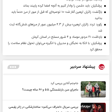
پزشکیان: باید دشمن را وادار کنیم به آنچه امضا کرده پایبند بماند
بازگشت زائران اربعین آغاز شد؛ ۱۰ توصیه‌ای که قبل از عبور از مرز حتماً باید
بدانید
رکورد تردد زائران اربعین؛ بیش از ۴.۳ میلیون عبور از مرزهای شش‌گانه ثبت
شد
بازداشت ۲۱ مزدور موساد و ۴ شرور مسلح در استان کرمان
پزشکیان: با اتکا به نخبگان و مدیران با انگیزه می‌توان تحول نظام سلامت را
محقق کرد
پیشنهاد سردبیر
جام‌جم آنلاین بررسی کرد
ماجرای سن بازنشستگی ۵۵ و ۶۲ ساله چیست؟
بررسی سریال «اعتراف می‌کنم»؛ ساختارشکنی در ژانر پلیسی