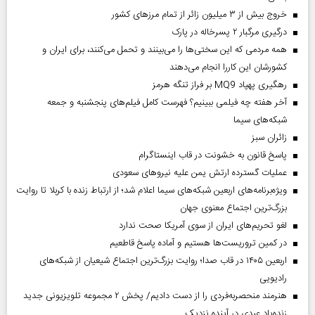
خروج بیش از ۳ میلیون زائر از تمام مرز‌های کشور
درگیری مرگبار ۲ پسرخاله در پارک
همه مردمی که این سختی‌ها را می‌بینند و تحمل می‌کنند، برای ایران و
کشورشان این کاررا انجام می‌دهند
رهگیری پهپاد MQ9 بر فراز تنگه هرمز
آخر هفته چه فیلمی ببینیم؟ فهرست کامل فیلم‌های پنجشنبه و جمعه
شبکه‌های سیما
‌زائران سبز
پاسخ قانون به خشونت در قاب اینستاگرام
عملیات گسترده ارتش یمن علیه نیروهای سعودی
ویژه‌برنامه‌های اربعین شبکه‌های سیما اعلام شد؛ از ارتباط زنده با کربلا تا روایت
بزرگ‌ترین اجتماع معنوی جهان
لغو تحریم‌های ایران از سوی آمریکا صحت ندارد
در کمین تروریست‌ها هستیم و آماده پاسخ قاطعیم
اربعین ۱۴۰۵ در قاب صدا؛ روایت بزرگ‌ترین اجتماع شیعیان از شبکه‌های
رادیویی
هنرمند منحصر‌به‌فردی را از دست دادیم/ پخش ۲ مجموعه تلویزیونی جدید
زنده‌یاد عبدی در آینده نزدیک