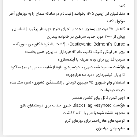
کنند
متقاضیان ارز اربعین ۱۴۰۵ بخوانند | ثبت‌نام در سامانه سماح را به روز‌های آخر
موکول نکنید
کاهش ۲۵ درصدی بستری مجدد با اجرای طرح «پرستار پیگیر» | شناسایی
بیش از ۳۰۰۰ مورد جدید سرطان در خانواده بیماران
Castlevania: Belmont’s Curse؛ بازگشت باشکوه شکارچیان خون‌آشام
روی هر لینکی کلیک نکنید، دام کلاهبرداران سایبری همین‌جاست
سرمایه‌گذاری برای رفاه؛ هزینه یا آینده‌سازی؟
بازگشت مسعود شصت‌چی با دردسر‌های تازه؛ از شایعه حضور در میز مذاکره
تا پایان فیلمبرداری «مرد سه‌هزارچهره»
استعلام وام ضروری ۷۵ میلیون تومانی بازنشستگان کشوری؛ نحوه مشاهده
نتیجه درخواست
اجیر کردن قاتل برای کشتن همسر!
بازگشت Black Flag Resynced خبری جذاب برای دوستداران بازی
معجزه، نقشه شوهرکشی را ناکام گذاشت
توصیه‌های هلال‌احمر برای روز‌های گرم
جام‌جهانی مهاجران