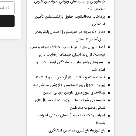
کوهنوردی و صعودهای ورزشی آذربایجان شرقی
منصوب شد
پرداخت مابه‌التفاوت حقوق بازنشستگان تأمین
اجتماعی
دمای ۵۰ درجه در خوزستان | احتمال بارش‌های
سیل‌آسا در ۳ استان
قصه سریال رویای نیمه شب اختلاف شیعه و سنی
نیست/ از روند اجرای فیلمنامه رضایت دارم
مسیر‌های راهپیمایی جاماندگان اربعین در البرز
اعلام شد
قیمت سکه و طلا در بازار آزاد در ۱۰ مرداد ۱۴۰۵
 مردادماه
صفحات نخست‌روزنامه‌ها‌ی‌چهارشنبه‌۷‌مردادماه
صفحات 
ببینید | «چهل روز » محسن چاووشی منتشر شد
رسانه‌های برون‌مرزی راویان جهانی اربعین
نظرسنجی شبکه تماشا برای انتخاب سریال‌های
شرقی محبوب مخاطبان
اطراف رشت کجا بریم (جاهای دیدنی اطراف
رشت)
باج‌نیوزها؛ باج‌گیری در لباس افشاگری