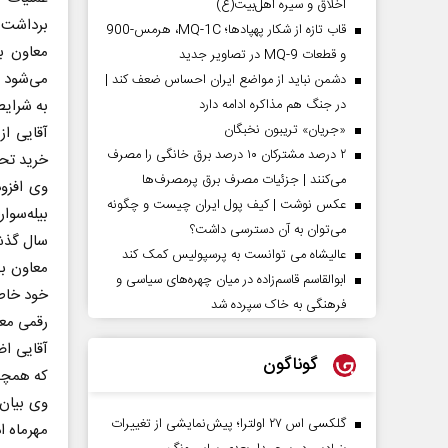
اخلاق و سیره اهل‌بیت(ع)
برداشت و
قاب تازه از شکار پهپادها؛ MQ-1C، هرمس-900
معاون ب
و قطعات MQ-9 در تصاویر جدید
دشمن نباید از مواضع ایران احساس ضعف کند |
در جنگ هم مذاکره ادامه دارد
به شرایط
«جریان» تریبون نخبگان
۲ درصد مشترکان ۱۰ درصد برق خانگی را مصرف
خرید تحو
می‌کنند | جزئیات مصرف برق پرمصرف‌ها
عکس نوشت | کیف پول ایران چیست و چگونه
می‌توان به آن دسترسی داشت؟
سال گذشت
عالیشاه می توانست به پرسپولیس کمک کند
معاون به
ابوالقاسم قاسم‌زاده در میان چهره‌های سیاسی و
فرهنگی به خاک سپرده شد
رقمی معادل یک‌هز
گوناگون
که همچنا
گلکسی اس ۲۷ اولترا؛ پیش‌نمایشی از تغییرات
مهرماه ا