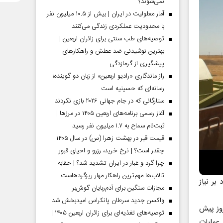
نمی‌شوند؟
آمار معلولیت در ایران | بیش از ۱۰.۵ میلیون نفر
با محدودیت عملکردی زندگی می‌کنند
توصیه‌های طب سنتی برای زائران اربعین |
بهترین نوشیدنی ضد عطش و راهکارهای
پیشگیری از گرمازدگی
راز ماندگاری «رادیو اربعین» از زبان دو گوینده؛
رسانه‌ای که حسینیه است
ستارگانی که در جام جهانی ۲۰۲۶ بازی نکردند
آغاز رسمی برنامه‌های اربعین ۱۴۰۵ در مرز‌ها |
ثبت‌نام سماح به ۱.۷ میلیون نفر رسید
قیمت قبر در بهشت زهرا (س) در سال ۱۴۰۵
چقدر است؟ | نرخ خرید، رزرو و احیای قبور
چرا گرد و غبار در ایران تشدید شد؟ | حقابه
تالاب‌ها مهم‌ترین راهکار مهار ریزگردهاست
ندم مازاد بر نیاز
مجازات سنگین برای آدم‌ربایان گوش‌بر
واکسن جدید سرطان پانکراس امیدبخش شد
روز پیش
توصیه‌های تغذیه‌ای برای زائران اربعین ۱۴۰۵ |
 عملیات