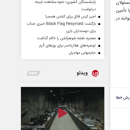
بازنشستگان کشوری؛ نحوه مشاهده نتیجه
مسئولان
درخواست
ا تأمین
اجیر کردن قاتل برای کشتن همسر!
انند در
بازگشت Black Flag Resynced خبری جذاب
برای دوستداران بازی
معجزه، نقشه شوهرکشی را ناکام گذاشت
توصیه‌های هلال‌احمر برای روز‌های گرم
جام‌جهانی مهاجران
ویدئو
رش خطا