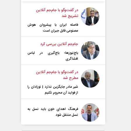
در گفت‌و‌گو با جام‌جم آنلاین
تشریح شد
فاصله ایران با پیشرو‌ان هوش
مصنوعی قابل جبران است
جام‌جم آنلاین بررسی کرد
باج‌نیوزها؛ باج‌گیری در لباس
افشاگری
در گفت‌و‌گو با جام‌جم آنلاین
مطرح شد
شیر مادر جایگزین ندارد | نوزادان را
از فواید آن محروم نکنیم
فرهنگ اهدای خون باید نسل به
نسل منتقل شود