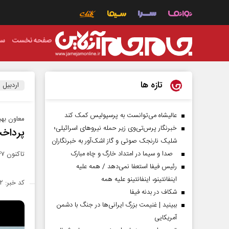
صفحه نخست
سی
تازه ها
اردبیل
عالیشاه می‌توانست به پرسپولیس کمک کند
معاون بهب
خبرنگار پرس‌تی‌وی زیر حمله نیروهای اسرائیلی؛
پرداخت ۴۷ درصد بهای گندمکاران 
شلیک نارنجک صوتی و گاز اشک‌آور به خبرنگاران
صدا و سیما در امتداد خارگ و چاه مبارک
تاکنون ۴۷ درصد بهای گندم خریداری شده گندمکاران استان اردبیل پرداخت شده است.
رئیس فیفا استعفا نمی‌دهد / همه علیه
اینفانتینو، اینفانتینو علیه همه
کد خبر: ۱۴۶۵۵۲۲
شکاف در بدنه فیفا
ببینید | غنیمت بزرگ ایرانی‌ها در جنگ با دشمن
آمریکایی