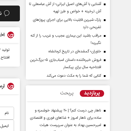
آشنایی با آش‌های اصیل ایرانی؛ از آش عباسعلی تا
آش ترخینه + خواص و طرز تهیه
ن
پارک شیرین قابلیت‌ بالایی برای اجرای پروژهای
تفریحی دارد
اخب
مراقب باشید این بیماری عجیب و غریب را از کنه
نگیرید!
تولید ۴ درصد از محصولات کشاورزی کشور در استان اردبیل
خاوران؛ گمشده‌ای در تاریخ کرمانشاه
افتتاح ۴۹۲ پروژه عمرانی و زیربنایی در حوزه عشایری ک
فروش خیره‌کننده داستان اسباب‌بازی ۵؛ بزرگ‌ترین
راوی حقیقتِ آرامش‌ بخش
روز روایتگران حقیق
افتتاحیه سال برای پیکسار
کتابی که شما را به مکث دعوت می‌کند
دکتر حسین قرایی - مدیر کل 
ارس
رسانه ملی
پربازدید
پربحث
ناهار چی درست کنم؟ | ۲۰ پیشنهاد خوشمزه و
ساده برای ناهار امروز + غذاهای فوری و اقتصادی
امیرحسین بهداد به عنوان سرپرست هیئت