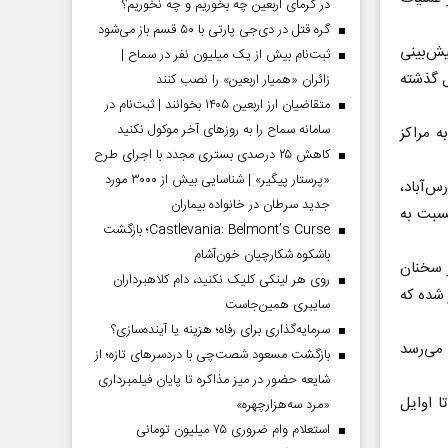
در گرمای اربعین چه بخوریم و چه نخوریم؟
گره قتل در دی‌جی پارتی با ۵۰ قسم باز می‌شود
ش‌بینی
ثبت‌نام بیش از یک میلیون نفر در سماح |
ال گذشته
زائران «همیار اربعین» را نصب کنند
متقاضیان ارز اربعین ۱۴۰۵ بخوانند | ثبت‌نام در
سامانه سماح را به روز‌های آخر موکول نکنید
ت خود را با میانگین رطوبت ۱۴ درصد به مراکز
کاهش ۲۵ درصدی بستری مجدد با اجرای طرح
«پرستار پیگیر» | شناسایی بیش از ۳۰۰۰ مورد
رس‌آباد،
جدید سرطان در خانواده بیماران
ید و خرید نسبت به
Castlevania: Belmont’s Curse؛ بازگشت
باشکوه شکارچیان خون‌آشام
ز سخنان
روی هر لینکی کلیک نکنید، دام کلاهبرداران
ریز شده که
سایبری همین‌جاست
سرمایه‌گذاری برای رفاه؛ هزینه یا آینده‌سازی؟
 هزار و ۸۶ میلیارد تومان می‌رسد
بازگشت مسعود شصت‌چی با دردسر‌های تازه؛ از
شایعه حضور در میز مذاکره تا پایان فیلمبرداری
ت تا اوایل
«مرد سه‌هزارچهره»
استعلام وام ضروری ۷۵ میلیون تومانی