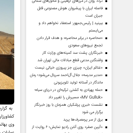
تردد روان در مرزهای اربعینی و محورهای شمالی
فاصله ایران با پیشرو‌ان هوش مصنوعی قابل
جبران است
ببینید | رئیس‌جمهور: استعفاء نخواهم داد و
می‌ایستم
«محاصره در برابر محاصره» و هدف قرار دادن
تجمع نیروهای سعودی
خبرنگاران پشت سد کمیته‌های وزارت کار
واشنگتن مدعی قطع مبادلات مالی تهران شد
«غنائم ایران» چیزی جز پیروزی خیالی نیست
«مدیر مدرسه» جلال آل‌احمد سریال می‌شود؛ رمان
ماندگار در آستانه تولید تلویزیونی
حمله پهپادی به کشتی ترکیه‌ای در دریای سیاه؛
«MV Gulluk» مسیرش را تغییر داد
نشست خبری پزشکیان همزمان با روز خبرنگار
به گزار
برگزار می شود
کشاورزان
برق از سر پرمصرف‌ها پرید
وی بهاتم
«آیین صفر» روی آنتن رادیو نمایش؛ ۶ روایت از
عملیات خ