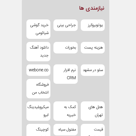
نیازمندی ها
یوتوبروکرز
جراحی بینی
خرید گوشی
شیائومی
هزینه پست
بخورات
دانلود آهنگ
جدید
سئو در مشهد
نرم افزار
webone.co
CRM
فروشگاه
انتخاب من
هتل های
کمک به
میکروبلیدینگ
تهران
خیریه
ابرو
قیمت
مفتول سیاه
کوچینگ