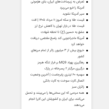
تعرض به زیرساخت‌های ایران، بنای هژمونی
آمریکا را فرو می‌ریزد
سپر آمریکا نشوید
قیمت طلا و سکه امروز ۱۱ مرداد ۱۴۰۵ | افت
قیمت طلا در بازار تهران با کاهش نرخ ارز
عشق به حسین (ع) تا لحظه شهادت
آمریکا ماجراجویی کند پاسخ مقتضی دریافت
خواهد کرد
خروج بیش از ۳ میلیون زائر از تمام مرز‌های
کشور
رهگیری پهپاد MQ9 بر فراز تنگه هرمز
درگیری مرگبار ۲ پسرخاله در پارک
سهمیه ۶۰ لیتری پابرجاست | آخرین وضعیت
اتصال کارت سوخت به کارت بانکی
‌زائران سبز
همه مردمی که این سختی‌ها را می‌بینند و تحمل
می‌کنند، برای ایران و کشورشان این کاررا انجام
می‌دهند