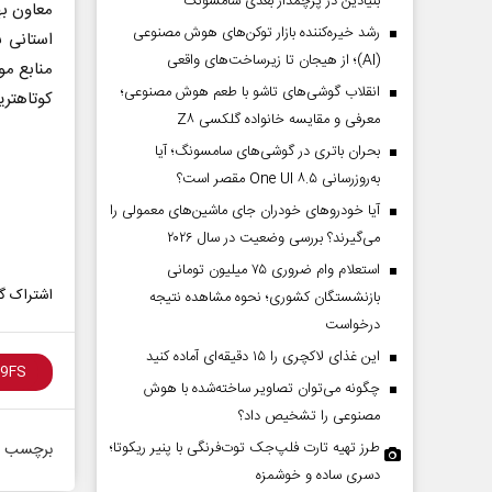
بنیادین در پرچمدار بعدی سامسونگ
معاون به
رشد خیره‌کننده بازار توکن‌های هوش مصنوعی
استانی ب
(AI)؛ از هیجان تا زیرساخت‌های واقعی
منابع مو
انقلاب گوشی‌های تاشو‌ با طعم هوش مصنوعی؛
کوتاهتری
معرفی و مقایسه خانواده گلکسی Z۸
بحران باتری در گوشی‌های سامسونگ؛ آیا
به‌روزرسانی One UI ۸.۵ مقصر است؟
آیا خودروهای خودران جای ماشین‌های معمولی را
می‌گیرند؟ بررسی وضعیت در سال ۲۰۲۶
استعلام وام ضروری ۷۵ میلیون تومانی
اشتراک گذ
بازنشستگان کشوری؛ نحوه مشاهده نتیجه
درخواست
این غذای لاکچری را ۱۵ دقیقه‌ای آماده کنید
چگونه می‌توان تصاویر ساخته‌شده با هوش
مصنوعی را تشخیص داد؟
طرز تهیه تارت فلپ‌جک توت‌فرنگی با پنیر ریکوتا؛
برچسب ه
دسری ساده و خوشمزه