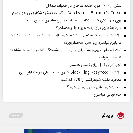
بیش از ۳۰۰۰ مورد جدید سرطان در خانواده بیماران
Castlevania: Belmont’s Curse؛ بازگشت باشکوه شکارچیان خون‌آشام
روی هر لینکی کلیک نکنید، دام کلاهبرداران سایبری همین‌جاست
سرمایه‌گذاری برای رفاه؛ هزینه یا آینده‌سازی؟
بازگشت مسعود شصت‌چی با دردسر‌های تازه؛ از شایعه حضور در میز مذاکره
تا پایان فیلمبرداری «مرد سه‌هزارچهره»
استعلام وام ضروری ۷۵ میلیون تومانی بازنشستگان کشوری؛ نحوه مشاهده
نتیجه درخواست
اجیر کردن قاتل برای کشتن همسر!
بازگشت Black Flag Resynced خبری جذاب برای دوستداران بازی
معجزه، نقشه شوهرکشی را ناکام گذاشت
توصیه‌های هلال‌احمر برای روز‌های گرم
جام‌جهانی مهاجران
ویدئو