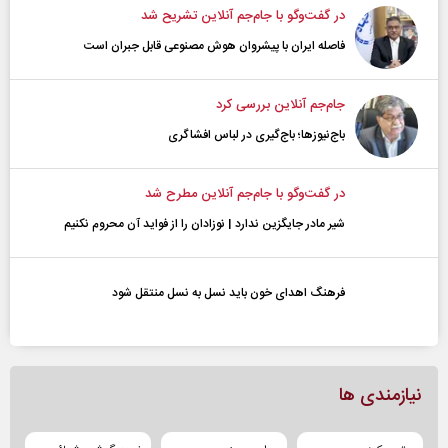
در گفت‌و‌گو با جام‌جم آنلاین تشریح شد
فاصله ایران با پیشرو‌ان هوش مصنوعی قابل جبران است
جام‌جم آنلاین بررسی کرد
باج‌نیوزها؛ باج‌گیری در لباس افشاگری
در گفت‌و‌گو با جام‌جم آنلاین مطرح شد
شیر مادر جایگزین ندارد | نوزادان را از فواید آن محروم نکنیم
فرهنگ اهدای خون باید نسل به نسل منتقل شود
نیازمندی ها