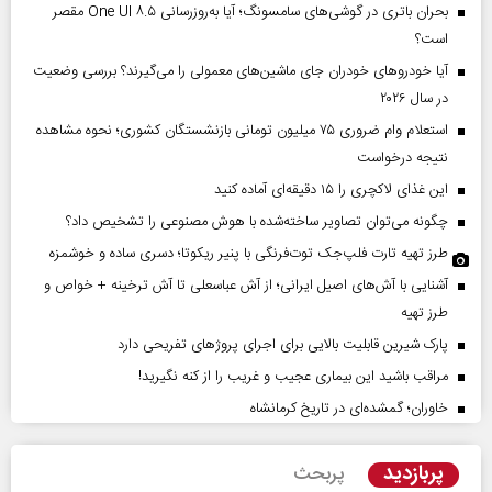
بحران باتری در گوشی‌های سامسونگ؛ آیا به‌روزرسانی One UI ۸.۵ مقصر
است؟
آیا خودروهای خودران جای ماشین‌های معمولی را می‌گیرند؟ بررسی وضعیت
در سال ۲۰۲۶
استعلام وام ضروری ۷۵ میلیون تومانی بازنشستگان کشوری؛ نحوه مشاهده
نتیجه درخواست
این غذای لاکچری را ۱۵ دقیقه‌ای آماده کنید
چگونه می‌توان تصاویر ساخته‌شده با هوش مصنوعی را تشخیص داد؟
طرز تهیه تارت فلپ‌جک توت‌فرنگی با پنیر ریکوتا؛ دسری ساده و خوشمزه
آشنایی با آش‌های اصیل ایرانی؛ از آش عباسعلی تا آش ترخینه + خواص و
طرز تهیه
پارک شیرین قابلیت‌ بالایی برای اجرای پروژهای تفریحی دارد
مراقب باشید این بیماری عجیب و غریب را از کنه نگیرید!
خاوران؛ گمشده‌ای در تاریخ کرمانشاه
پربازدید
پربحث