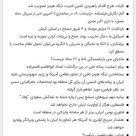
کلیات طرح اقدام راهبردی تامین امنیت تنگه هرمز تصویب شد
آغاز نگارش فیلمنامه «پایتخت ۸» در سالجاری/ آخرین خبر از سریال «ماه
عسل» با بازی اکبر عبدی
بازداشت ۲۱ مزدور موساد و ۴ شرور مسلح در استان کرمان
اسرائیل به دنبال تخریب روند صلح و بی‌ثبات کردن سوریه و غزه است
پزشکیان: با اتکا به نخبگان و مدیران با انگیزه می‌توان تحول نظام سلامت را
محقق کرد
ماجرای سن بازنشستگی ۵۵ و ۶۲ ساله چیست؟
پیام تسلیت رسانه ملی در پی درگذشت استاد ابوالقاسم قاسم‌زاده
بسته‌شدن تنگه هرمز ناشی از تجاوز نظامی آمریکا و رژیم صهیونیستی علیه
ایران و پیامد‌های امنیتی آن برای کل منطقه بود/مختصات جغرافیایی مسیر
مد نظر طرفین، مورد تفاهم قرار گرفته
بیانیه مهم نیروهای مسلح یمن درباره حمله به نفتکش سعودی "وفاء"
فلسطین هرگز از اولویت ایران خارج نخواهد شد
فناوری بومی ایران، برتر از هر سامانه وارداتی در منطقه است
هشدار صریح کوثری به آمریکا؛ هر تجاوز به ایران با پاسخی ویرانگر روبه‌رو
خواهد شد
چرایی عقب‌نشینی ترامپ؟