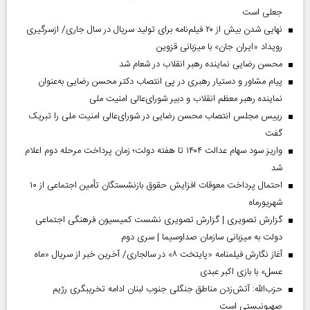
جعلی است
نهایی شدن بیش از ۲۰ فیلم‌نامه برای تولید سریال در سال جاری/ ازسرگیری
رویداد «ایران جان» با میزبانی قزوین
محسن رضایی نماینده رهبر انقلاب در شعام شد
پیام مشاور و دستیار رهبری در پی انتصاب دکتر محسن رضایی به‌عنوان
نماینده رهبر معظم انقلاب و دبیر شورای‌عالی امنیت ملی
رییس مجلس انتصاب محسن رضایی در شورای‌عالی امنیت ملی را تبریک
گفت
واریز سود سهام عدالت ۱۴۰۴ تا هفته دولت؛ زمان پرداخت مرحله دوم اعلام
شد
احتمال پرداخت معوقات افزایش حقوق بازنشستگان تأمین اجتماعی از ۱۰
شهریورماه
گزارش تصویری | گزارش تصویری نشست کمیسیون فرهنگی اجتماعی
دولت به میزبانی سازمان صداوسیما | سری دوم
آغاز نگارش فیلمنامه «پایتخت ۸» در سالجاری/ آخرین خبر از سریال «ماه
عسل» با بازی اکبر عبدی
حزب‌الله: آتش‌زدن مناطق جنگلی جنوب لبنان ادامه تخریبگری رژیم
صهیونیستی است