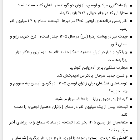
راز ماندگاری «رادیو اربعین» از زبان دو گوینده؛ رسانه‌ای که حسینیه است
ستارگانی که در جام جهانی ۲۰۲۶ بازی نکردند
آغاز رسمی برنامه‌های اربعین ۱۴۰۵ در مرز‌ها | ثبت‌نام سماح به ۱.۷ میلیون نفر
رسید
قیمت قبر در بهشت زهرا (س) در سال ۱۴۰۵ چقدر است؟ | نرخ خرید، رزرو و
احیای قبور
چرا گرد و غبار در ایران تشدید شد؟ | حقابه تالاب‌ها مهم‌ترین راهکار مهار
ریزگردهاست
مجازات سنگین برای آدم‌ربایان گوش‌بر
واکسن جدید سرطان پانکراس امیدبخش شد
توصیه‌های تغذیه‌ای برای زائران اربعین ۱۴۰۵ | در گرمای اربعین چه بخوریم و
چه نخوریم؟
گره قتل در دی‌جی پارتی با ۵۰ قسم باز می‌شود
ثبت‌نام بیش از یک میلیون نفر در سماح | زائران «همیار اربعین» را نصب
کنند
متقاضیان ارز اربعین ۱۴۰۵ بخوانند | ثبت‌نام در سامانه سماح را به روز‌های آخر
موکول نکنید
کاهش ۲۵ درصدی بستری مجدد با اجرای طرح «پرستار پیگیر» | شناسایی