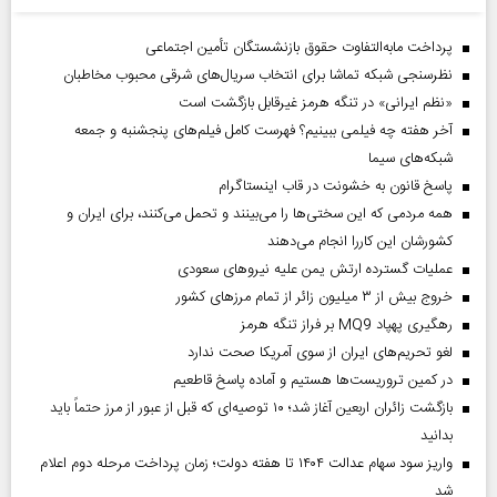
پرداخت مابه‌التفاوت حقوق بازنشستگان تأمین اجتماعی
نظرسنجی شبکه تماشا برای انتخاب سریال‌های شرقی محبوب مخاطبان
«نظم ایرانی» در تنگه هرمز غیرقابل بازگشت است
آخر هفته چه فیلمی ببینیم؟ فهرست کامل فیلم‌های پنجشنبه و جمعه
شبکه‌های سیما
پاسخ قانون به خشونت در قاب اینستاگرام
همه مردمی که این سختی‌ها را می‌بینند و تحمل می‌کنند، برای ایران و
کشورشان این کاررا انجام می‌دهند
عملیات گسترده ارتش یمن علیه نیروهای سعودی
خروج بیش از ۳ میلیون زائر از تمام مرز‌های کشور
رهگیری پهپاد MQ9 بر فراز تنگه هرمز
لغو تحریم‌های ایران از سوی آمریکا صحت ندارد
در کمین تروریست‌ها هستیم و آماده پاسخ قاطعیم
بازگشت زائران اربعین آغاز شد؛ ۱۰ توصیه‌ای که قبل از عبور از مرز حتماً باید
بدانید
واریز سود سهام عدالت ۱۴۰۴ تا هفته دولت؛ زمان پرداخت مرحله دوم اعلام
شد