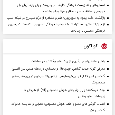
انسان‌هایی که زیست فرهنگی دارند، نمی‌میرند/ جهان باید ایران را با
فردوسی، حافظ، سعدی، عطار و فرشچیان بشناسد
بازگشت «قند پهلو» به تلویزیون؛ طنز و مشاعره از مرکز سیمرغ در شبکه نسیم
از جزئیات قانون «ساترا» تا رشد بودجه فرهنگی؛ خروجی نشست کمیسیون
فرهنگی مجلس با رسانه‌ها
گوناگون
راهی ساده برای جلوگیری از چک‌های برگشتی در معاملات
معرفی گونه جدید گیاهی چهارمحال و بختیاری در مجله علمی بین المللی
گلکسی اس ۲۷ اولترا؛ پیش‌نمایشی از تغییرات بنیادین در پرچمدار بعدی
سامسونگ
رشد خیره‌کننده بازار توکن‌های هوش مصنوعی (AI)؛ از هیجان تا
زیرساخت‌های واقعی
انقلاب گوشی‌های تاشو‌ با طعم هوش مصنوعی؛ معرفی و مقایسه خانواده
گلکسی Z۸