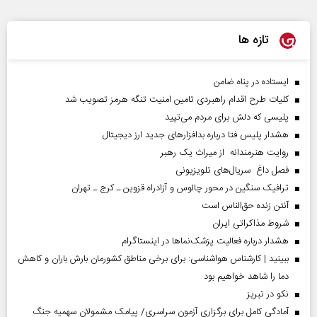
تازه ها
ایستاده در پناه ضامن
کلیات طرح اقدام راهبردی تامین امنیت تنگه هرمز تصویب شد
پلیسی که دلش برای مردم می‌تپید
هشدار پلیس فتا درباره بدافزار‌های جدید ارز دیجیتال
روایت هنرمندانه از میراث یک رهبر
فصل داغ سریال‌های تلویزیونی
ترافیک سنگین در محور چالوس و آزادراه قزوین ـ کرج ـ تهران
آنتن زنده حق‌الناس است
شروط مذاکراتی ایران
هشدار درباره فعالیت پزشک‌نما‌ها در اینستاگرام
ببینید | کارشناس هواشناسی: برای برخی مناطق کشورمان بارش باران و کاهش
دما را شاهد خواهیم بود
نکو در تبریز
آمادگی کامل برای برگزاری آزمون سراسری/ پیامک مشمولان سهمیه جنگ