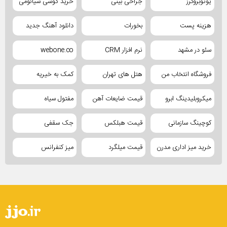
یوتوبروکرز
جراحی بینی
خرید گوشی شیائومی
هزینه پست
بخورات
دانلود آهنگ جدید
سئو در مشهد
نرم افزار CRM
webone.co
فروشگاه انتخاب من
هتل های تهران
کمک به خیریه
میکروبلیدینگ ابرو
قیمت ضایعات آهن
مفتول سیاه
کوچینگ سازمانی
قیمت هبلکس
جک سقفی
خرید میز اداری مدرن
قیمت میلگرد
میز کنفرانس