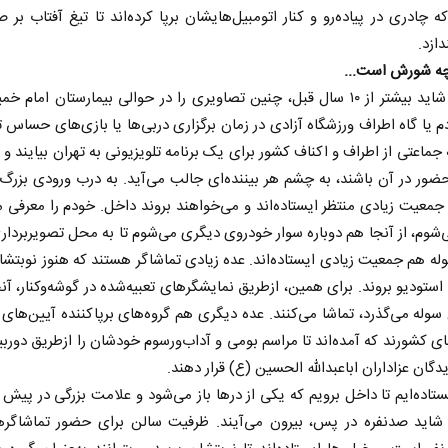
که چادری در پیاده‌رو و کنار اتومبیل‌هایشان برپا کرده‌اند تا تیغ آفتاب بر 
ازد.
 چه شورش است...
پیش‌تر، شاید بیشتر از ۱۰ سال قبل، چنین تصاویری را در حوالی بیمارستان امام 
م یا گاه اطراف ورزشگاه آزادی در زمان برگزاری دربی‌ها یا بازی‌های حساس ت
ه جماعتی از اطراف و اکناف کشور برای یک برنامه تلویزیونی به تهران بیایند و ا
ور در آن باشند، به چشم هر بیننده‌ای جالب می‌آید. به درب ورودی بزرگ 
جمعیت زیادی منتظر ایستاده‌اند و می‌خواهند بروند داخل. خودم را معرفی م
شوم، از آنجا هم دوباره سوار خودروی دیگری می‌شوم تا به محل تصویربردار
له هم جمعیت زیادی ایستاده‌اند. عده زیادی تماشاگر هستند که هنوز نوبتش
استودیو بروند. برای همین، ازطریق نمایشگر‌های تعبیه‌شده در گوشه‌وکنار، آنچ
سوله می‌گذرد، تماشا می‌کنند. عده دیگری هم گروه‌های برپاکننده آیین‌های 
ای کشورند که آمده‌اند تا مراسم بومی و آداب‌ورسوم خودشان را ازطریق دورب
یدگان عزاداران اباعبدالله الحسین (ع) قرار دهند.
ستاده‌ایم تا داخل برویم که یکی از در‌ها باز می‌شود و علامت بزرگی در پیش ب
شاید صدنفره در پس، بیرون می‌آیند. ظرفیت سالن برای حضور تماشاگر‌ه