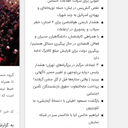
صوتی برای سرقت اطلاعات حساس
نقض آتش‌بس در لبنان؛ حمله توپخانه‌ای و
پهپادی اسرائیل به چند شهرک
هشدار نارنجی هواشناسی برای ۴ استان؛ خطر
سیلاب و رعدوبرق در ارتفاعات
با همراهی کارشناسان، دانشگاهیان، مدیران و
فعالان اقتصادی در حال پیگیری مسائل هستیم/
پیگیری دولت برای افزایش مبلغ کالابرگ ادامه
دارد
۳ تصادف مرگبار در بزرگراه‌های تهران؛ هشدار
پلیس درباره بی‌توجهی و تغییر مسیر ناگهانی
ببینید | وقتی ستاره‌ها قبل از گل جشن گرفتند!
تا همراه 
پرداخت مابه‌التفاوت حقوق بازنشستگان تأمین
ضبط نیست 
اجتماعی
است که سو
بازگشت مسعود اطیابی با «نسخهٔ آزمایشی» به
تلویزیون
کد خبر: ۱۴۶۴۱۰۲
ابراهیم حاتمی کیا با خاکستر سبز در شبکه
نمایش
به گزار