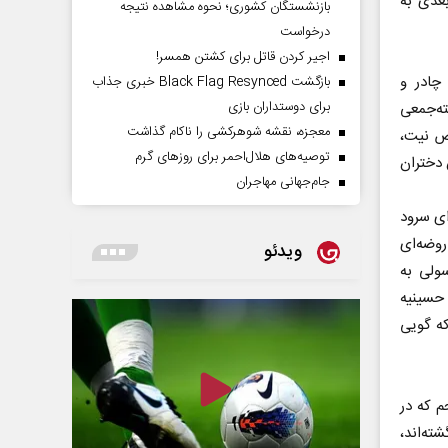
بعدی به
بازنشستگان کشوری؛ نحوه مشاهده نتیجه
درخواست
اجیر کردن قاتل برای کشتن همسر!
چادر و
بازگشت Black Flag Resynced خبری جذاب
برای دوستداران بازی
ته‌جمعی
معجزه، نقشه شوهرکشی را ناکام گذاشت
وص نیت،
توصیه‌های هلال‌احمر برای روز‌های گرم
 دختران
جام‌جهانی مهاجران
ای سرود
روضه‌ای
ویدئو
سولی به
حسینیه
آن‌طور که گویی
 که در
ته‌اند،