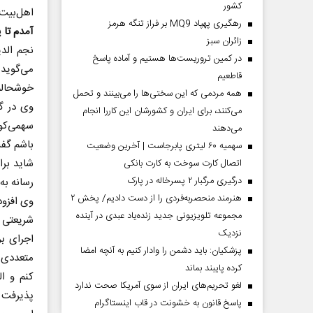
کشور
اهل‌بیت 
رهگیری پهپاد MQ9 بر فراز تنگه هرمز
آمدم تا 
‌زائران سبز
نجم الد
در کمین تروریست‌ها هستیم و آماده پاسخ
می‌گوید:
قاطعیم
خوشحالم
همه مردمی که این سختی‌ها را می‌بینند و تحمل
وی در گف
می‌کنند، برای ایران و کشورشان این کاررا انجام
سهمی‌کوچ
می‌دهند
باشم گفت
سهمیه ۶۰ لیتری پابرجاست | آخرین وضعیت
شاید برا
اتصال کارت سوخت به کارت بانکی
درگیری مرگبار ۲ پسرخاله در پارک
رسانه به
هنرمند منحصر‌به‌فردی را از دست دادیم/ پخش ۲
وی افزود
مجموعه تلویزیونی جدید زنده‌یاد عبدی در آینده
شریعتی ا
نزدیک
اجرای بر
پزشکیان: باید دشمن را وادار کنیم به آنچه امضا
متعددی ک
کرده پایبند بماند
کنم و ا
لغو تحریم‌های ایران از سوی آمریکا صحت ندارد
پذیرفت و
پاسخ قانون به خشونت در قاب اینستاگرام