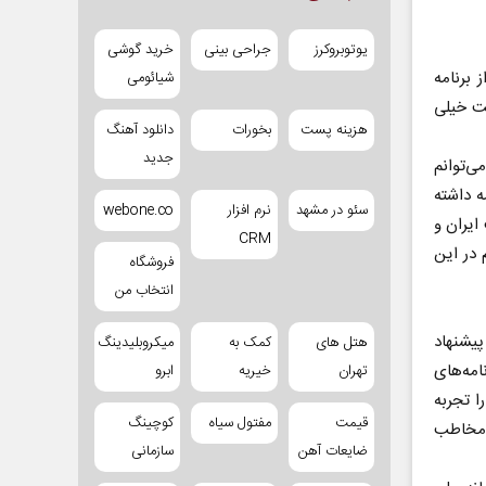
یوتوبروکرز
جراحی بینی
خرید گوشی
برنامه
شیائومی
بت خیلی
هزینه پست
بخورات
دانلود آهنگ
جدید
ی‌توانم
ه داشته
سئو در مشهد
نرم افزار
webone.co
ایران و
CRM
 در این
فروشگاه
انتخاب من
پیشنهاد
هتل های
کمک به
میکروبلیدینگ
امه‌های
تهران
خیریه
ابرو
ا تجربه
قیمت
مفتول سیاه
کوچینگ
 مخاطب
ضایعات آهن
سازمانی