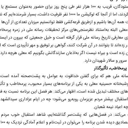
به‌گفته ستودگان، قریب به ۱۰۰ هزار نفر طی پنج روز برای حضور به‌عنوان مستمع 
ثبت‌نام کردند، اما از آنجا که لوکیشن ما ۱۰۰۰ نفر ظرفیت داشت، بسیار شرمنده‌ای
همه آن‌ها باشیم و ازطریق قرعه‌کشی فقط توانستیم میزبان تعدادی از آن‌ها ب
علی البته به‌استناد نظرسنجی‌های مرکز تحقیقات رسانه ملی در زمره پرمخا
ای معارفی تاریخ رسانه ملی قرار گرفته است و خیل جمعیتی که بیرون در ایستاد
 زده‌اند تا بتوانند در آن شرکت کنند، گواهی بر توفیق و مهر تأییدی است که ابا
ن زده است و بیراه نیست اگر به‌اذعان سازندگانش بگوییم که معلی هرچه دارد،
سرور و سالار شهیدان دارد.
رمخاطب، تأثیرگذار
 نخست روزنامه ها‌ی یکشنبه ۴ مردادماه
انه ملی هم که برای گفتن خداقوت به عوامل به پشت‌صحنه آمده است، ب
صفحات نخست روزنامه ها‌ی شنبه ۳ مردادماه
شبختانه حسینیه معلی به یکی از برنامه‌های بسیار محبوب، پرمخاطب و تأثیر
های مختلف تبدیل شده است، اظهار می‌کند: هر فصل این برنامه نسبت به ف
استقبال بیشتر مردم عزیزمان روبه‌رو می‌شود؛ چه در ایام عزاداری سیدالشهدا
ه اعیاد نیمه شعبان.
 می‌کند: در فصل‌هایی که پشت‌سر گذاشته‌ایم، شاهد استقبال خوب مردم 
یکی 