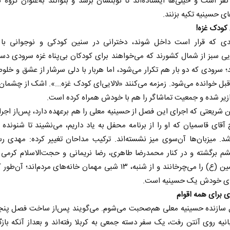
نفر است و خیلی‌ها ایستاده‌اند تا نوبتشان برسد و بتوانند به‌عنوان گروه 
ی حسینیه تکیه بزنند.
ی کودک غزه!
دی که قرار است داخل شوند، دخترانی در سنین کودکی و نوجوانی با 
یی سبز از شمال کشورند که می‌خواهند برای کودکان بی‌پناه غزه سرودی دس
د؛ سرودی که دو بار هم تکرار می‌شود، اما هربار با دلی سرشار از عشق و خل
ز قبل خوانده می‌شود. زمزمه می‌کنند «لالایی‌ای کودک غزه...». اشک از چشمان
زیر شده و جمعیت تماشاگر را هم با خودش همراه کرده است.
ن شریعتی که اجرای این فصل از حسینیه معلی را هم برعهده دارد، پس‌از اجر
 آقای قاسمیان که او را از برنامه محفل به یاد داریم، می‌نشیند تا شنونده 
شد. میزبان‌ها آن‌سوی میز نشسته‌اند. ترکیب مداحان تغییر کرده: مهدی ر
 برگشته و در کنار محمدرضا طاهری، رضا نریمانی و حجت‌الاسلام کرمی 
امام حسین (ع) را می‌چرخانند و از شنبه، ۱۳ شبی مهمان خانه‌های مردم‌اند؛ 
‌ای خودش یک حسینیه است.
ی برای همه اقوام
ل سازنده حسینیه معلی هم‌صحبت می‌شوم. می‌گویند پس‌از ساخت فصل پنجم
انیه روی آنتن رفت، یک سفر دسته جمعی به کربلا رفته‌اند و بعداز آنکه بازگش