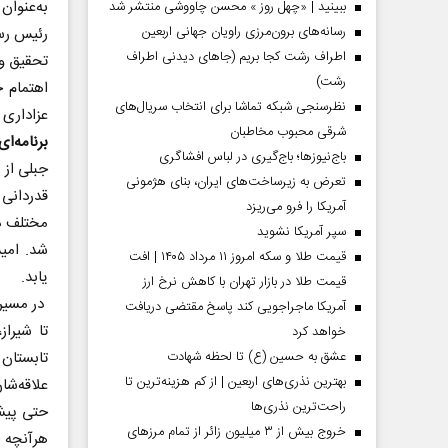
به‌عنوان
ببینید | «چهل روز » محسن چاووشی منتشر شد
رسانه‌های برون‌مرزی راویان جهانی اربعین
رئیس رسا
اطراف رشت کجا بریم (جاهای دیدنی اطراف
تحقیق و 
رشت)
اهتمام 
نظرسنجی شبکه تماشا برای انتخاب سریال‌های
عزاداری 
شرقی محبوب مخاطبان
برنامه‌ا
باج‌نیوزها؛ باج‌گیری در لباس افشاگری
جبلی از 
تعرض به زیرساخت‌های ایران، بنای هژمونی
قدردانی 
آمریکا را فرو می‌ریزد
مختلف در
سپر آمریکا نشوید
شد. امی
قیمت طلا و سکه امروز ۱۱ مرداد ۱۴۰۵ | افت
یابد.
قیمت طلا در بازار تهران با کاهش نرخ ارز
در مسیر 
آمریکا ماجراجویی کند پاسخ مقتضی دریافت
تا شیراز
خواهد کرد
عشق به حسین (ع) تا لحظه شهادت
تابستان 
بهترین نذری‌های اربعین | از کم هزینه‌ترین تا
علاقه‌ش
راحت‌ترین نذری‌ها
حتی پیشن
خروج بیش از ۳ میلیون زائر از تمام مرز‌های
هرآنچه ا