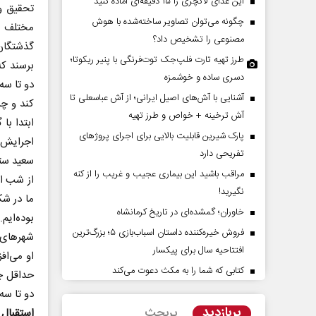
این غذای لاکچری را ۱۵ دقیقه‌ای آماده کنید
تحقیق و
چگونه می‌توان تصاویر ساخته‌شده با هوش
مختلف عز
مصنوعی را تشخیص داد؟
گذشتگان 
طرز تهیه تارت فلپ‌جک توت‌فرنگی با پنیر ریکوتا؛
برسند ک
دسری ساده و خوشمزه
دو تا سه
آشنایی با آش‌های اصیل ایرانی؛ از آش عباسعلی تا
کند و چر
آش ترخینه + خواص و طرز تهیه
ابتدا با
پارک شیرین قابلیت‌ بالایی برای اجرای پروژهای
اجرایش بر
پشت‌پرده تهدیدات کوتاه‏‌مدت و
تفریحی دارد
سعید ستو
ادعا‌های خلاف واقع آمریکا
مراقب باشید این بیماری عجیب و غریب را از کنه
از شب ا
نگیرید!
عباس سلیمی‌نمین - تحلیلگر مسائل سیاسی
رحمت‌ا
ما در شک
خاوران؛ گمشده‌ای در تاریخ کرمانشاه
مجلس
بوده‌ای
فروش خیره‌کننده داستان اسباب‌بازی ۵؛ بزرگ‌ترین
شهر‌های 
افتتاحیه سال برای پیکسار
او می‌اف
کتابی که شما را به مکث دعوت می‌کند
حداقل چ
دو تا سه
پربازدید
پربحث
استقبال 