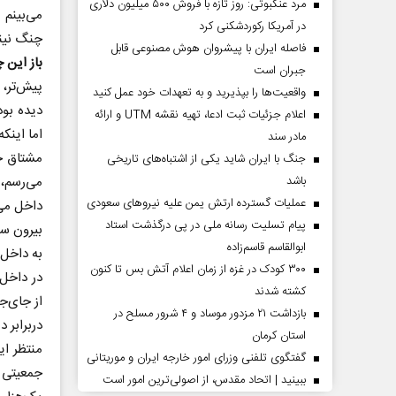
مرد عنکبوتی: روز تازه با فروش ۵۰۰ میلیون دلاری
می‌بینم 
در آمریکا رکوردشکنی کرد
چنگ نیند
فاصله ایران با پیشرو‌ان هوش مصنوعی قابل
باز این
جبران است
واقعیت‌ها را بپذیرید و به تعهدات خود عمل کنید
دیده بود
اعلام جزئیات ثبت ادعا، تهیه نقشه UTM و ارائه
اما اینک
مادر سند
مشتاق حض
جنگ با ایران شاید یکی از اشتباه‌های تاریخی
باشد
می‌رسم، 
عملیات گسترده ارتش یمن علیه نیروهای سعودی
داخل می‌
پیام تسلیت رسانه ملی در پی درگذشت استاد
بیرون سو
ابوالقاسم قاسم‌زاده
به داخل 
۳۰۰ کودک در غزه از زمان اعلام آتش بس تا کنون
در داخل 
کشته شدند
از جای‌ج
بازداشت ۲۱ مزدور موساد و ۴ شرور مسلح در
دربرابر د
استان کرمان
منتظر ای
گفتگوی تلفنی وزرای امور خارجه ایران و موریتانی
جمعیتی 
ببینید | اتحاد مقدس، از اصولی‌ترین امور است