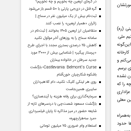
در گرمای اربعین چه بخوریم و چه نخوریم؟
صورتشان
گره قتل در دی‌جی پارتی با ۵۰ قسم باز می‌شود
ثبت‌نام بیش از یک میلیون نفر در سماح |
زائران «همیار اربعین» را نصب کنند
خمینی (ره)
متقاضیان ارز اربعین ۱۴۰۵ بخوانند | ثبت‌نام در
یم ملی.
سامانه سماح را به روز‌های آخر موکول نکنید
ین‌گونه
کاهش ۲۵ درصدی بستری مجدد با اجرای طرح
کارخانه
«پرستار پیگیر» | شناسایی بیش از ۳۰۰۰ مورد
جدید سرطان در خانواده بیماران
ی‌کنم و
Castlevania: Belmont’s Curse؛ بازگشت
ی برسم.
باشکوه شکارچیان خون‌آشام
ان نشده
روی هر لینکی کلیک نکنید، دام کلاهبرداران
ه را که
سایبری همین‌جاست
عزاداری
سرمایه‌گذاری برای رفاه؛ هزینه یا آینده‌سازی؟
ین معلی
بازگشت مسعود شصت‌چی با دردسر‌های تازه؛ از
شایعه حضور در میز مذاکره تا پایان فیلمبرداری
ه‌همراه
«مرد سه‌هزارچهره»
ا حدود
استعلام وام ضروری ۷۵ میلیون تومانی