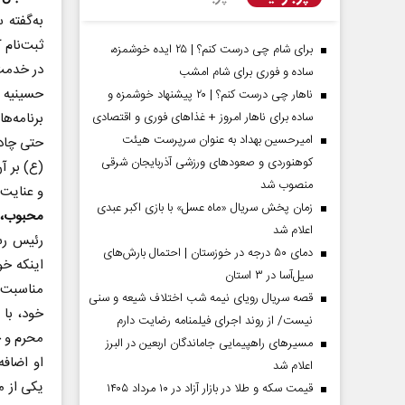
برای شام چی درست کنم؟ | ۲۵ ایده خوشمزه،
در خدمت 
ساده و فوری برای شام امشب
حسینیه م
ناهار چی درست کنم؟ | ۲۰ پیشنهاد خوشمزه و
ساده برای ناهار امروز + غذاهای فوری و اقتصادی
برنامه‌ه
امیرحسین بهداد به عنوان سرپرست هیئت
حتی چادر
کوهنوردی و صعودهای ورزشی آذربایجان شرقی
(ع) بر آ
منصوب شد
و عنایت 
زمان پخش سریال «ماه عسل» با بازی اکبر عبدی
محبوب، پ
اعلام شد
مردادماه
صفحات نخست روزنامه ها‌ی‌سه‌شنبه ۶ مردادماه
صفحات
رئیس رس
دمای ۵۰ درجه در خوزستان | احتمال بارش‌های
اینکه خو
سیل‌آسا در ۳ استان
مناسبت‌
قصه سریال رویای نیمه شب اختلاف شیعه و سنی
خود، با 
نیست/ از روند اجرای فیلمنامه رضایت دارم
محرم و چ
مسیر‌های راهپیمایی جاماندگان اربعین در البرز
او اضافه
اعلام شد
قیمت سکه و طلا در بازار آزاد در ۱۰ مرداد ۱۴۰۵