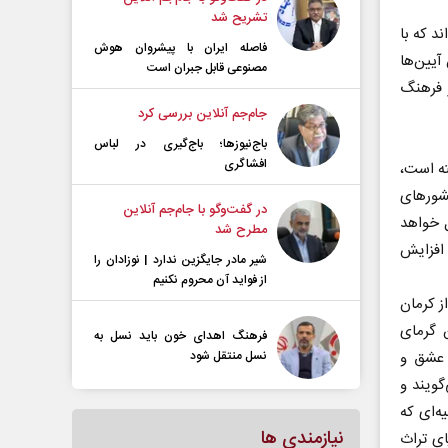
تشریح شد
د که با
فاصله ایران با پیشرو‌ان هوش
آیین‌ها
مصنوعی قابل جبران است
 فرهنگ
جام‌جم آنلاین بررسی کرد
باج‌نیوزها؛ باج‌گیری در لباس
افشاگری
ته است،
شور‌های
در گفت‌و‌گو با جام‌جم آنلاین
ل خواهد
مطرح شد
افزایش
شیر مادر جایگزین ندارد | نوزادان را
از فواید آن محروم نکنیم
ز کرمان
ن گرمای
فرهنگ اهدای خون باید نسل به
نسل منتقل شود
ز عشق و
ویند و
ه‌ای که
نیازمندی ها
ای تراث