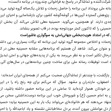
 شرکت‌کننده و تماشاگر در پاسخ به فراخوانی چندروزه در برنامه دانست»
نه ملی برونداد این برنامه را حاصل زحمات و تلاش یک‌ساله گروه تولید می‌دان
پژوهش گسترده آیین‌ها در گوشه‌گوشه کشور، برای بازشناسایی و احیای این 
جدی دارند. او همچنین، می‌گوید: حسینیه معلی تلاش می‌کند آن بخش از
حسینی را که تاکنون کمتر موردتوجه بوده، در قاب تصویر بنشاند.
ی که در امتداد هویت‌بخشی جهانی‌امتی به سوگواری عاشوراست
زحمات و اخلاص مجموعه گروه تولید این برنامه که برکات بسیاری در پی داش
و عنوان می‌کند: شاهد آن هستیم که برنامه‌هایی مشابه حسینیه معلی در ک
حال تکثیر است و به نظر می‌رسد به یکی از پدیده‌های جهانی و امتی تبدی
د است توفیقات رسانه ملی برای ساخت چنین برنامه‌هایی در سال‌های آتی 
بازگشت، با چندنفر از تماشاگران صحبت می‌کنم. از همه‌جای ایران امده‌اند؛ ا
، اصفهان، مازندران و مشهد. سؤال که می‌کنم برای چه رنج راه را در ای
بر خودتان هموار کرده‌اید تا ساعتی در این برنامه حضور داشته باشید، ا
ان به امام حسین (ع) و شوروحال خوب این برنامه دوست‌داشتنی سخن می‌گ
هاد می‌دهند که هر خانواده‌ای می‌تواند یک بار به این حسینیه بیاید؛ حسینی
ز دل عواملش بیرون آمده، بر دل مخاطبانش نشسته و یاد اباعبدالله را با احی