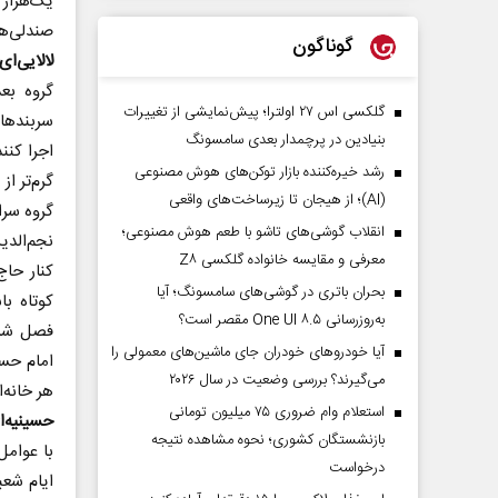
یک‌هزار 
صندلی‌ها
گوناگون
لالایی‌ا
گروه بع
گلکسی اس ۲۷ اولترا؛ پیش‌نمایشی از تغییرات
سربند‌ها
بنیادین در پرچمدار بعدی سامسونگ
اجرا کنن
رشد خیره‌کننده بازار توکن‌های هوش مصنوعی
گرم‌تر ا
(AI)؛ از هیجان تا زیرساخت‌های واقعی
گروه سرا
انقلاب گوشی‌های تاشو‌ با طعم هوش مصنوعی؛
نجم‌الدی
معرفی و مقایسه خانواده گلکسی Z۸
کنار حاج
بحران باتری در گوشی‌های سامسونگ؛ آیا
کوتاه با
به‌روزرسانی One UI ۸.۵ مقصر است؟
فصل ششم
آیا خودروهای خودران جای ماشین‌های معمولی را
می‌گیرند؟ بررسی وضعیت در سال ۲۰۲۶
هر خانه
استعلام وام ضروری ۷۵ میلیون تومانی
حسینیه‌ا
بازنشستگان کشوری؛ نحوه مشاهده نتیجه
با عوام
درخواست
ایام شعب