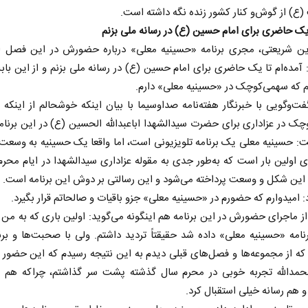
(ع) از گوش‌و کنار کشور زنده نگه داشته است.
یک حاضری برای امام حسین (ع) در رسانه ملی بزنم
ین شریعتی، مجری برنامه «حسینیه معلی» درباره حضورش در این فصل از 
 آمده‌ام تا یک حاضری برای امام حسین (ع) در رسانه ملی بزنم و از این با
 که سهمی‌کوچک در «حسینیه معلی» دارم.
ت‌وگویی با خبرنگار هفته‌نامه صداوسیما با بیان اینکه خوشحالم از اینکه م
ک در عزاداری برای حضرت سیدالشهدا اباعبدالله الحسین (ع) در این برنام
: حسینیه معلی یک برنامه تلویزیونی است، اما واقعا یک حسینیه به وسعت 
ی اولین بار است که به‌طور جدی به مقوله عزاداری سیدالشهدا در ایام محرم
 این شکل و وسعت پرداخته می‌شود و این رسالتی بر دوش این برنامه است.
: امیدوارم که حضورم در «حسینیه معلی» جزو باقیات و صالحاتم قرار بگیرد.
ز ماجرای حضورش در این برنامه هم اینگونه می‌گوید: اولین باری که به من 
نامه «حسینیه معلی» داده شد حقیقتاً تردید داشتم. ولی با صحبت‌ها و برن
ه از مجموعه‌ها و فصل‌های قبلی دیدم به این نتیجه رسیدم که این حضور ر
لحمدالله تجربه خوبی در محرم سال گذشته پشت سر گذاشتم، چراکه هم
 هم رسانه خیلی استقبال کرد.