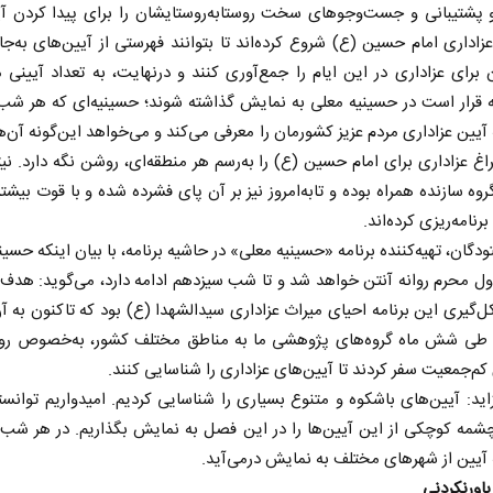
 پشتیبانی و جست‌وجو‌های سخت روستابه‌روستایشان را برای پیدا کردن آی
اداری امام حسین (ع) شروع کرده‌اند تا بتوانند فهرستی از آیین‌های به‌جام
برای عزاداری در این ایام را جمع‌آوری کنند و درنهایت، به تعداد آیی
ه قرار است در حسینیه معلی به نمایش گذاشته شوند؛ حسینیه‌ای که هر شب
 آیین عزاداری مردم عزیز کشورمان را معرفی می‌کند و می‌خواهد این‌گونه آن‌ها 
اغ عزاداری برای امام حسین (ع) را به‌رسم هر منطقه‌ای، روشن نگه دارد. نیت
 گروه سازنده همراه بوده و تابه‌امروز نیز بر آن پای فشرده شده و با قوت بیشت
نامه‌ریزی کرده‌اند.
اربعین نماد مقاومت در برابر
از باتلاق انرژی تا بن‌
دگان، تهیه‌کننده برنامه «حسینیه معلی» در حاشیه برنامه، با بیان اینکه حسین
استکبار‌
ول محرم روانه آنتن خواهد شد و تا شب سیزدهم ادامه دارد، می‌گوید: هد
لله نوروزی - عضو کمیسیون اجتماعی
رضا سپهوند - سخنگوی کمیسیون ان
ل‌گیری این برنامه احیای میراث عزاداری سیدالشهدا (ع) بود که تاکنون به آن
م. طی شش ماه گروه‌های پژوهشی ما به مناطق مختلف کشور، به‌خصوص روست
کم‌جمعیت سفر کردند تا آیین‌های عزاداری را شناسایی کنند.
زاید: آیین‌های باشکوه و متنوع بسیاری را شناسایی کردیم. امیدواریم توانست
شمه کوچکی از این آیین‌ها را در این فصل به نمایش بگذاریم. در هر شب،
 آیین از شهر‌های مختلف به نمایش درمی‌آید.
باورنکردنی