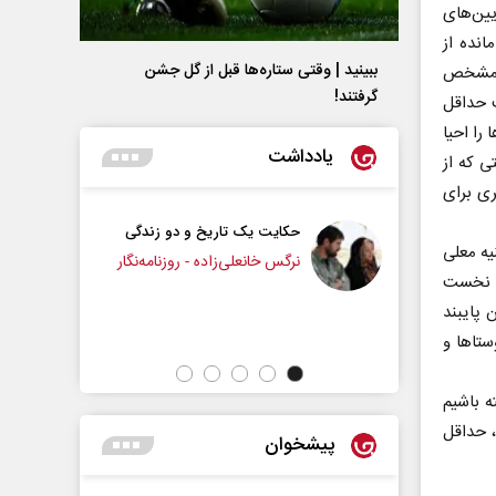
ین‌های
انده از
ببینید | وقتی ستاره‌ها قبل از گل جشن
نی مشخص
گرفتند!
 حداقل
را احیا
یادداشت
ی که از
ری برای
بست ترامپ
حکایت یک تاریخ و دو زندگی
یه معلی
نرگس خانعلی‌زاده - روزنامه‌نگار
ف نخست
رژی مجلس
دکتر یدالله 
 پایبند
ا‌ها و
ه باشیم
 حداقل
پیشخوان