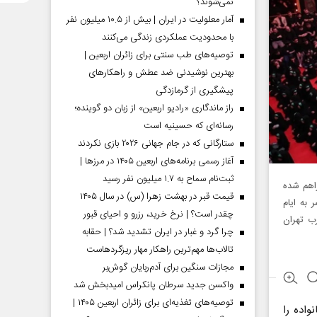
نمی‌شوند؟
آمار معلولیت در ایران | بیش از ۱۰.۵ میلیون نفر
با محدودیت عملکردی زندگی می‌کنند
توصیه‌های طب سنتی برای زائران اربعین |
بهترین نوشیدنی ضد عطش و راهکارهای
پیشگیری از گرمازدگی
راز ماندگاری «رادیو اربعین» از زبان دو گوینده؛
رسانه‌ای که حسینیه است
ستارگانی که در جام جهانی ۲۰۲۶ بازی نکردند
آغاز رسمی برنامه‌های اربعین ۱۴۰۵ در مرز‌ها |
ثبت‌نام سماح به ۱.۷ میلیون نفر رسید
د و فرصتی فراهم شده
قیمت قبر در بهشت زهرا (س) در سال ۱۴۰۵
 به ایام
چقدر است؟ | نرخ خرید، رزرو و احیای قبور
رب تهران
چرا گرد و غبار در ایران تشدید شد؟ | حقابه
تالاب‌ها مهم‌ترین راهکار مهار ریزگردهاست
مجازات سنگین برای آدم‌ربایان گوش‌بر
واکسن جدید سرطان پانکراس امیدبخش شد
توصیه‌های تغذیه‌ای برای زائران اربعین ۱۴۰۵ |
واده را