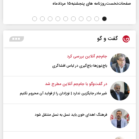
صفحات‌نخست‌روزنامه ها‌ی پنجشنبه‌۱۵ مردادماه
گفت و گو
جام‌جم آنلاین بررسی کرد
باج‌نیوزها؛ باج‌گیری در لباس افشاگری
در گفت‌و‌گو با جام‌جم آنلاین مطرح شد
شیر مادر جایگزین ندارد | نوزادان را از فواید آن محروم نکنیم
فرهنگ اهدای خون باید نسل به نسل منتقل شود