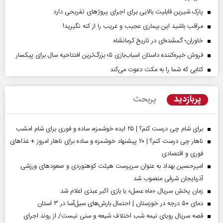
پارک شیرین قابلیت‌ بالایی برای اجرای پروژهای تفریحی دارد
مراقب باشید این بیماری عجیب و غریب را از کنه نگیرید!
خاوران؛ گمشده‌ای در تاریخ کرمانشاه
فروش خیره‌کننده داستان اسباب‌بازی ۵؛ بزرگ‌ترین افتتاحیه سال برای پیکسار
کتابی که شما را به مکث دعوت می‌کند
پربازدید
پربحث
برای شام چی درست کنم؟ | ۲۵ ایده خوشمزه، ساده و فوری برای شام امشب
ناهار چی درست کنم؟ | ۲۰ پیشنهاد خوشمزه و ساده برای ناهار امروز + غذاهای
فوری و اقتصادی
امیرحسین بهداد به عنوان سرپرست هیئت کوهنوردی و صعودهای ورزشی
آذربایجان شرقی منصوب شد
زمان پخش سریال «ماه عسل» با بازی اکبر عبدی اعلام شد
دمای ۵۰ درجه در خوزستان | احتمال بارش‌های سیل‌آسا در ۳ استان
قصه سریال رویای نیمه شب اختلاف شیعه و سنی نیست/ از روند اجرای