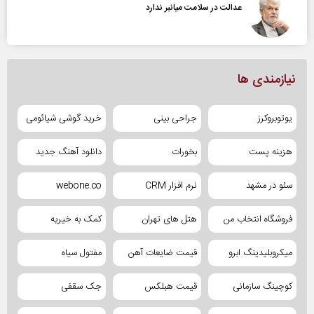
عدالت در سلامت میانبر ندارد
نیازمندی ها
یوتوبروکرز
جراحی بینی
خرید گوشی شیائومی
هزینه پست
بخورات
دانلود آهنگ جدید
سئو در مشهد
نرم افزار CRM
webone.co
فروشگاه انتخاب من
هتل های تهران
کمک به خیریه
میکروبلیدینگ ابرو
قیمت ضایعات آهن
مفتول سیاه
کوچینگ سازمانی
قیمت هبلکس
جک سقفی