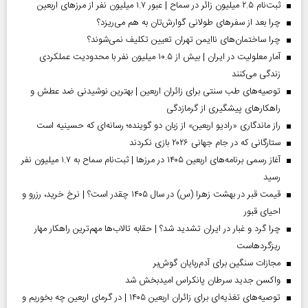
ثبت‌نام ۲.۵ میلیون زائر در سماح | عبور ۱.۷ میلیون نفر از مرز‌های اربعین
چرا بعد از سفرهای طولانی گوارش‌تان به هم می‌ریزد؟
چرا ساختمان‌های ناایمن تهران تعیین تکلیف نمی‌شوند؟
آمار معلولیت در ایران | بیش از ۱۰.۵ میلیون نفر با محدودیت عملکردی
زندگی می‌کنند
توصیه‌های طب سنتی برای زائران اربعین | بهترین نوشیدنی ضد عطش و
راهکارهای پیشگیری از گرمازدگی
راز ماندگاری «رادیو اربعین» از زبان دو گوینده؛ رسانه‌ای که حسینیه است
ستارگانی که در جام جهانی ۲۰۲۶ بازی نکردند
آغاز رسمی برنامه‌های اربعین ۱۴۰۵ در مرز‌ها | ثبت‌نام سماح به ۱.۷ میلیون نفر
رسید
قیمت قبر در بهشت زهرا (س) در سال ۱۴۰۵ چقدر است؟ | نرخ خرید، رزرو و
احیای قبور
چرا گرد و غبار در ایران تشدید شد؟ | حقابه تالاب‌ها مهم‌ترین راهکار مهار
ریزگردهاست
مجازات سنگین برای آدم‌ربایان گوش‌بر
واکسن جدید سرطان پانکراس امیدبخش شد
توصیه‌های تغذیه‌ای برای زائران اربعین ۱۴۰۵ | در گرمای اربعین چه بخوریم و