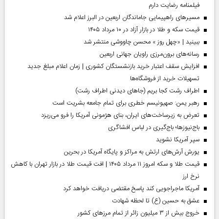
فیلمنامه رضایت دارم
مسیر‌های راهپیمایی جاماندگان اربعین در البرز اعلام شد
قیمت سکه و طلا در بازار آزاد در ۱۰ مرداد ۱۴۰۵
ببینید | «چهل روز » محسن چاووشی منتشر شد
رسانه‌های برون‌مرزی راویان جهانی اربعین
افزایش سقف اعتبار خرید بازنشستگان کشوری | زمان اعلام مبلغ جدید
تسهیلات خرید از فروشگاه‌ها
اطراف رشت کجا بریم (جاهای دیدنی اطراف رشت)
رهبر یمن: صهیونیسم خطری برای تمام جامعه بشریت است
تعرض به زیرساخت‌های ایران، بنای هژمونی آمریکا را فرو می‌ریزد
باج‌نیوزها؛ باج‌گیری در لباس افشاگری
سپر آمریکا نشوید
یورش آرش‌های ارتش به مراکز و پایگاه‌ آمریکا در بحرین
قیمت طلا و سکه امروز ۱۱ مرداد ۱۴۰۵ | افت قیمت طلا در بازار تهران با کاهش
نرخ ارز
آمریکا ماجراجویی کند پاسخ مقتضی دریافت خواهد کرد
عشق به حسین (ع) تا لحظه شهادت
خروج بیش از ۳ میلیون زائر از تمام مرز‌های کشور