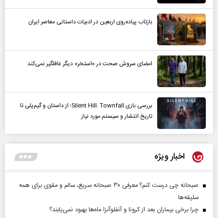
بازتاب پیاده‌روی اربعین در ادبیات داستانی معاصر ایران
امضای سروش صحت در «استخر» دیگر غافلگیر نمی‌کند
بررسی بازی Silent Hill: Townfall؛ از داستان و گیم‌پلی تا
تاریخ انتشار و سیستم مورد نیاز
اخبار ویژه
صبحانه چی درست کنم؟ معرفی ۳۰ صبحانه سریع، سالم و مقوی برای همه
سلیقه‌ها
چرا برخی بیماران بعد از کرونا و آنفلوآنزا ماه‌ها بهبود نمی‌یابند؟