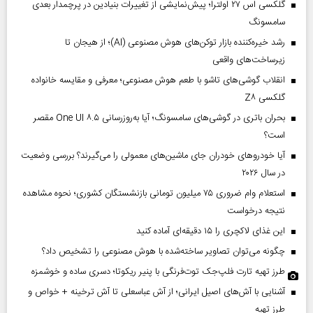
گلکسی اس ۲۷ اولترا؛ پیش‌نمایشی از تغییرات بنیادین در پرچمدار بعدی
سامسونگ
رشد خیره‌کننده بازار توکن‌های هوش مصنوعی (AI)؛ از هیجان تا
زیرساخت‌های واقعی
انقلاب گوشی‌های تاشو‌ با طعم هوش مصنوعی؛ معرفی و مقایسه خانواده
گلکسی Z۸
بحران باتری در گوشی‌های سامسونگ؛ آیا به‌روزرسانی One UI ۸.۵ مقصر
است؟
آیا خودروهای خودران جای ماشین‌های معمولی را می‌گیرند؟ بررسی وضعیت
در سال ۲۰۲۶
استعلام وام ضروری ۷۵ میلیون تومانی بازنشستگان کشوری؛ نحوه مشاهده
نتیجه درخواست
این غذای لاکچری را ۱۵ دقیقه‌ای آماده کنید
چگونه می‌توان تصاویر ساخته‌شده با هوش مصنوعی را تشخیص داد؟
طرز تهیه تارت فلپ‌جک توت‌فرنگی با پنیر ریکوتا؛ دسری ساده و خوشمزه
آشنایی با آش‌های اصیل ایرانی؛ از آش عباسعلی تا آش ترخینه + خواص و
طرز تهیه