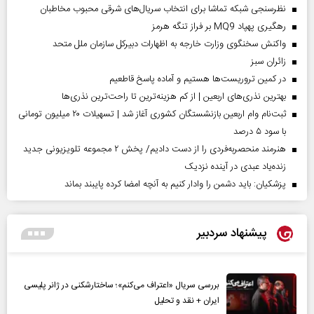
نظرسنجی شبکه تماشا برای انتخاب سریال‌های شرقی محبوب مخاطبان
رهگیری پهپاد MQ9 بر فراز تنگه هرمز
واکنش سخنگوی وزارت خارجه به اظهارات دبیرکل سازمان ملل متحد
‌زائران سبز
در کمین تروریست‌ها هستیم و آماده پاسخ قاطعیم
بهترین نذری‌های اربعین | از کم هزینه‌ترین تا راحت‌ترین نذری‌ها
ثبت‌نام وام اربعین بازنشستگان کشوری آغاز شد | تسهیلات ۲۰ میلیون تومانی
با سود ۵ درصد
هنرمند منحصر‌به‌فردی را از دست دادیم/ پخش ۲ مجموعه تلویزیونی جدید
زنده‌یاد عبدی در آینده نزدیک
پزشکیان: باید دشمن را وادار کنیم به آنچه امضا کرده پایبند بماند
پیشنهاد سردبیر
بررسی سریال «اعتراف می‌کنم»؛ ساختارشکنی در ژانر پلیسی
ایران + نقد و تحلیل