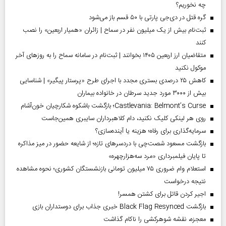
چه نخوریم؟
گره قتل در دی‌جی پارتی با ۵۰ قسم باز می‌شود
ثبت‌نام بیش از یک میلیون نفر در سماح | زائران «همیار اربعین» را نصب
کنند
متقاضیان ارز اربعین ۱۴۰۵ بخوانند | ثبت‌نام در سامانه سماح را به روز‌های آخر
موکول نکنید
کاهش ۲۵ درصدی بستری مجدد با اجرای طرح «پرستار پیگیر» | شناسایی
بیش از ۳۰۰۰ مورد جدید سرطان در خانواده بیماران
Castlevania: Belmont’s Curse؛ بازگشت باشکوه شکارچیان خون‌آشام
روی هر لینکی کلیک نکنید، دام کلاهبرداران سایبری همین‌جاست
سرمایه‌گذاری برای رفاه؛ هزینه یا آینده‌سازی؟
بازگشت مسعود شصت‌چی با دردسر‌های تازه؛ از شایعه حضور در میز مذاکره
تا پایان فیلمبرداری «مرد سه‌هزارچهره»
استعلام وام ضروری ۷۵ میلیون تومانی بازنشستگان کشوری؛ نحوه مشاهده
نتیجه درخواست
اجیر کردن قاتل برای کشتن همسر!
بازگشت Black Flag Resynced خبری جذاب برای دوستداران بازی
معجزه، نقشه شوهرکشی را ناکام گذاشت