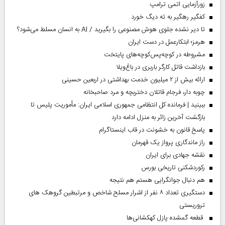
زورآزمایی اتمی ترامپ
کفگیر رهگیر به ته دیگ خورد
تا دیر نشده جلوی هوش مصنوعی را بگیرید / AI به انسان مسلط می‌شود؟
هرمز؛ ابتکارعمل در دست ایران
مشروطه در کوچه‌پس‌کوچه‌های پایتخت
بازداشت قاتل کارگر باربری در باغ‌ویلا
ارائه بیش از ۲ میلیون خدمت بهداشتی در اربعین حسینی
چوبه دار، فرجام قاتلان دختربچه و مرد صاحبخانه
ببینید | فرمانده کل انتظامی جمهوری اسلامی ایران­: مأموریت پلیس تا
بازگشت آخرین زائر به منزل ادامه دارد
پاسخ قانون به خشونت در قاب اینستاگرام
راز ماندگاری پرواز یک قهرمان
نقشه جهادی برای ایران
رکوردشکنی تاریخی بورس
هم دنبال جوانگرایی هستم هم نتیجه
دستگیری تعداد ۸ نفر از اشرار مسلح شاخص و مرتبطین گروهک های
تروریستی
قطعه گمشده پازل کهکشانی‌ها